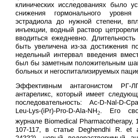
клинических исследованиях было ус
снижения гормонального уровня 
эстрадиола до нужной степени, вп
инъекции, водный раствор цетрорели
вводиться ежедневно. Длительность
быть увеличена из-за достижения по
недельный интервал введения вмес
был бы заметным положительным шаг
больных и негоспитализируемых паци
Эффективным антагонистом РГ-Л
антареликс, который имеет следую
последовательность: Ac-D-Nal-D-Cpa-D
Leu-Lys-(iPr)-Pro-D-Ala-NH
. Его св
2
журнале Biomedical Pharmacotherapy, 19
107-117, в статье Deghendhi R. et 
24332), новый водорастворимый ан