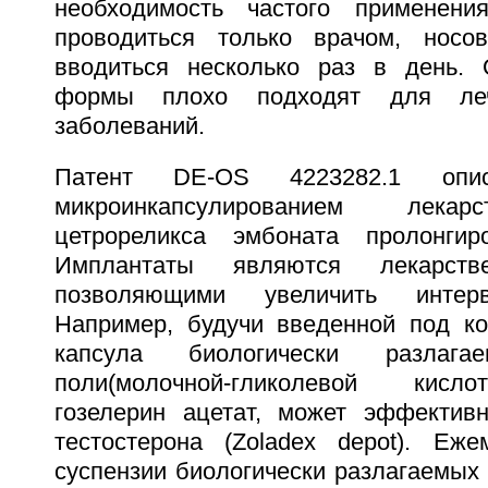
необходимость частого применени
проводиться только врачом, нос
вводиться несколько раз в день. 
формы плохо подходят для леч
заболеваний.
Патент DE-OS 4223282.1 опис
микроинкапсулированием лека
цетрореликса эмбоната пролонгиро
Имплантаты являются лекарств
позволяющими увеличить интер
Например, будучи введенной под ко
капсула биологически разлага
поли(молочной-гликолевой кисл
гозелерин ацетат, может эффектив
тестостерона (Zoladex depot). Еж
суспензии биологически разлагаемых