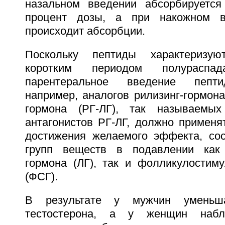
назальном введении абсорбируется
процент дозы, а при накожном в
происходит абсорбции.
Поскольку пептиды характеризую
коротким периодом полураспа
парентеральное введение пепти
например, аналогов рилизинг-гормон
гормона (РГ-ЛГ), так называемых
антагонистов РГ-ЛГ, должно применя
достижения желаемого эффекта, со
групп веществ в подавлении как
гормона (ЛГ), так и фолликулостим
(ФСГ).
В результате у мужчин уменьша
тестостерона, а у женщин набл