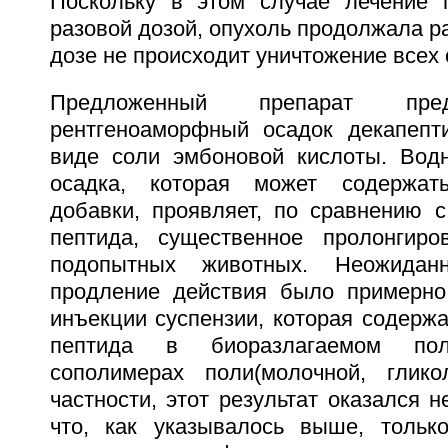
Поскольку в этом случае лечение 
разовой дозой, опухоль продолжала рас
дозе не происходит уничтожение всех 
Предложенный препарат пред
рентгеноаморфный осадок декапепт
виде соли эмбоновой кислоты. Водн
осадка, которая может содержат
добавки, проявляет, по сравнению 
пептида, существенное пролонгиро
подопытных животных. Неожиданн
продление действия было примерно
инъекции суспензии, которая содерж
пептида в биоразлагаемом пол
сополимерах поли(молочной, глико
частности, этот результат оказался 
что, как указывалось выше, тольк