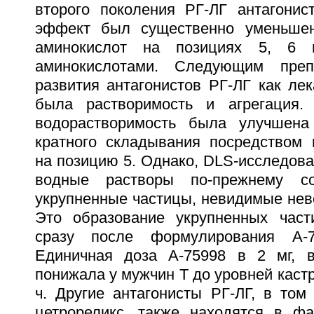
второго поколения РГ-ЛГ антагонис
эффект был существенно уменьше
аминокислот на позициях 5, 6
аминокислотами. Следующим преп
развития антагонистов РГ-ЛГ как ле
была растворимость и агрегация.
водорастворимость была улучшена
кратного складывания посредством
на позицию 5. Однако, DLS-исследова
водные растворы по-прежнему со
укрупненные частицы, невидимые нев
Это образование укрупненных част
сразу после формулирования A-7
Единичная доза A-75998 в 2 мг, в
понижала у мужчин Т до уровней кастр
ч. Другие антагонисты РГ-ЛГ, в том
цетрореликс, также находятся в фаз