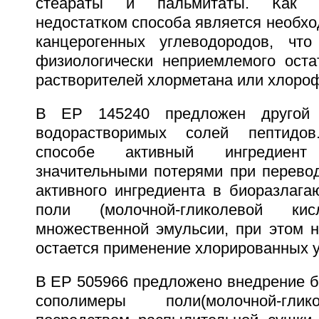
стеараты и пальмитаты. Как у
недостатком способа является необх
канцерогенных углеводородов, что
физиологически неприемлемого оста
растворителей хлорметана или хлоро
В EP 145240 предложен другой 
водорастворимых солей пептидо
способе активный ингредиен
значительными потерями при перевод
активного ингредиента в биоразлаг
поли (молочной-гликолевой кис
множественной эмульсии, при этом н
остается применение хлорированных 
В EP 505966 предложено внедрение б
сополимеры поли(молочной-гли