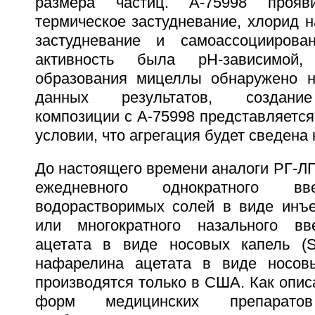
размера частиц. A-75998 проя
термическое застудневание, хлорид н
застудневание и самоассоциирован
активность была pH-зависимой,
образования мицеллы обнаружено н
данных результатов, создание
композиции с A-75998 представляетс
условии, что агрегация будет сведена
До настоящего времени аналоги РГ-Л
ежедневного однократного вв
водорастворимых солей в виде инъе
или многократного назального вв
ацетата в виде носовых капель (Su
нафарелина ацетата в виде носовы
производятся только в США. Как опис
форм медицинских препаратов