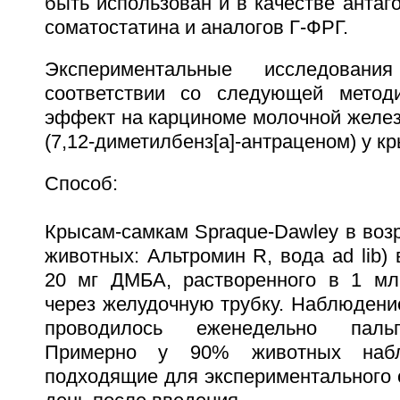
быть использован и в качестве антаг
соматостатина и аналогов Г-ФРГ.
Экспериментальные исследован
соответствии со следующей методи
эффект на карциноме молочной желе
(7,12-диметилбенз[a]-антраценом) у кр
Способ:
Крысам-самкам Spraque-Dawley в возр
животных: Альтромин R, вода ad lib)
20 мг ДМБА, растворенного в 1 мл
через желудочную трубку. Наблюдени
проводилось еженедельно паль
Примерно у 90% животных набл
подходящие для экспериментального оп