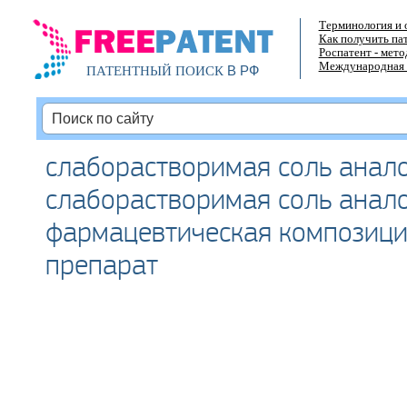
Терминология и 
Как получить па
Роспатент - мет
Международная 
В РФ
ПАТЕНТНЫЙ ПОИСК
слаборастворимая соль анало
слаборастворимая соль анало
фармацевтическая композици
препарат