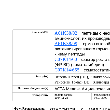
A61K38/02
Классы МПК:
пептиды с нео
аминокислот; их производн
A61K38/09
гормон высвоб
лютеинизированного гормон
к нему пептиды
C07K14/60
фактор роста в
(ФР-ВГ) (соматолиберин)
C07K14/655
соматостати
,
Автор(ы):
Энгель Юрген (DE)
Клоккерс-Б
,
Рейссман Томас (DE)
Хильгард 
АСТА Медика Акциенгезель
Патентообладатель(и):
подача заявки:
публикация 
Приоритеты:
1994-11-25
10.07.2000
Изобретение относится к медици