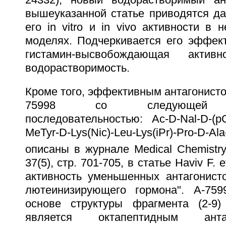
вышеуказанной статье приводятся да
его in vitro и in vivo активности в 
моделях. Подчеркивается его эффект
гистамин-высвобождающая акти
водорастворимость.
Кроме того, эффективным антагонисто
75998 со следующей ам
последовательностью: Ac-D-Nal-D-(pC
MeTyr-D-Lys(Nic)-Leu-Lys(iPr)-Pro-D-Al
описаны в журнале Medical Chemistry,
37(5), стр. 701-705, в статье Haviv F. et 
активность уменьшенных антагонисто
лютеинизирующего гормона". А-75
основе структуры фрагмента (2-9)
является октапептидным анта