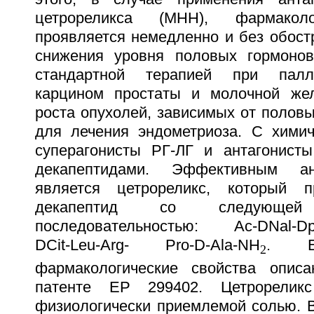
цетрореликса (МНН), фармакол
проявляется немедленно и без обост
снижения уровня половых гормонов
стандартной терапией при палл
карцином простаты и молочной же
роста опухолей, зависимых от половы
для лечения эндометриоза. С химич
суперагонисты РГ-ЛГ и антагонист
декапептидами. Эффективным ан
является цетрореликс, который п
декапептид со следующей 
последовательностью: Ac-DNal-DpCl
DCit-Leu-Arg- Pro-D-Ala-NH
. Е
2
фармакологические свойства опис
патенте EP 299402. Цетрореликс
физиологически приемлемой солью. В