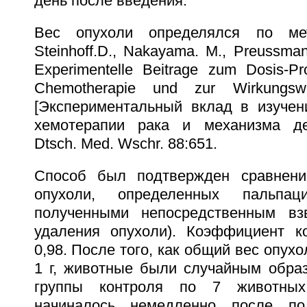
день после введения.
Вес опухоли определялся по мето
Steinhoff.D., Nakayama. M., Preussman
Experimentelle Beitrage zum Dosis-Pr
Chemotherapie und zur Wirkungs
[Экспериментальный вклад в изуче
хемотерапии рака и механизма дей
Dtsch. Med. Wschr. 88:651.
Способ был подтвержден сравнен
опухоли, определенных пальпа
полученными непосредственным вз
удаления опухоли). Коэффициент к
0,98. После того, как общий вес опух
1 г, животные были случайным обра
группы контроля по 7 животных
начиналось немедленно после по