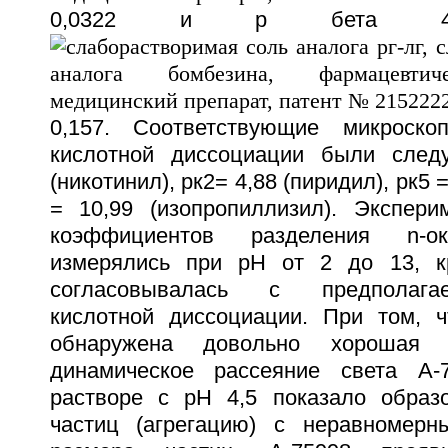
0,0322 и p бета 4
0,157. Соответствующие микроскоп
кислотной диссоциации были след
(никотинил), рк2= 4,88 (пиридил), рк5 =
= 10,99 (изопропиллизил). Экспер
коэффициентов разделения n-
измерялись при pH от 2 до 13, к
согласовывалась с предполага
кислотной диссоциации. При том, 
обнаружена довольно хорошая во
динамическое рассеяние света A
растворе с pH 4,5 показало образ
частиц (агрегацию) с неравномерн