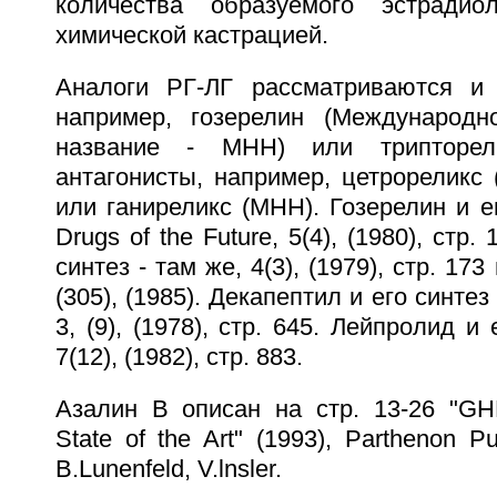
количества образуемого эстради
химической кастрацией.
Аналоги РГ-ЛГ рассматриваются и 
например, гозерелин (Международн
название - МНН) или трипторе
антагонисты, например, цетрореликс
или ганиреликс (МНН). Гозерелин и е
Drugs of the Future, 5(4), (1980), стр.
синтез - там же, 4(3), (1979), стр. 173
(305), (1985). Декапептил и его синтез 
3, (9), (1978), стр. 645. Лейпролид и
7(12), (1982), стр. 883.
Азалин B описан на стр. 13-26 "GH
State of the Art" (1993), Parthenon P
B.Lunenfeld, V.lnsler.