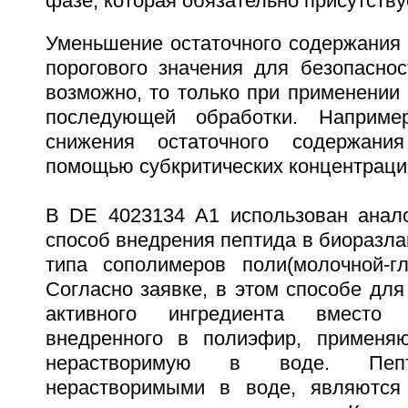
фазе, которая обязательно присутству
Уменьшение остаточного содержания 
порогового значения для безопаснос
возможно, то только при применении
последующей обработки. Наприме
снижения остаточного содержани
помощью субкритических концентрац
B DE 4023134 A1 использован анал
способ внедрения пептида в биоразл
типа сополимеров поли(молочной-гл
Согласно заявке, в этом способе дл
активного ингредиента вместо 
внедренного в полиэфир, применяю
нерастворимую в воде. Пепт
нерастворимыми в воде, являются 