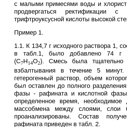
с малыми примесями воды и хлорист
продвергаться ректификации с
трифтроуксусной кислоты высокой сте
Пример 1.
1.1. К 134,7 г исходного раствора 1, с
в табл.1, было добавлено 74 г 
(C
H
O
). Смесь была тщательно
7
14
2
взбалтывания в течение 5 минут.
гетерогенный раствор, объем которо
был оставлен до полного разделения
фазы - рафината и кислотной фазы 
определенное время, необходимое 
массобмена между слоями, слои 
проанализированы. Состав получ
рафината приведен в табл. 2.