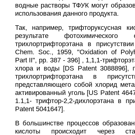
водные растворы ТФУК могут образов
использования данного продукта.
Так, например, трифторуксусная ки
результате фотохимического о
трихлортрифторэтана в присутстви
Chem. Soc., 1959, "Oxidation of Poly
Part II", pp. 387 - 396] , 1,1,1-трифто
хлора и воды [DS Patent 3088896], п
трихлортрифторэтана в присутст
представляющего собой хлорид мета
активированный уголь [US Patent 4647
1.1,1- трифтор-2,2-дихлорэтана в п
Patent 5041647].
В большинстве процессов образован
кислоты происходит через ста