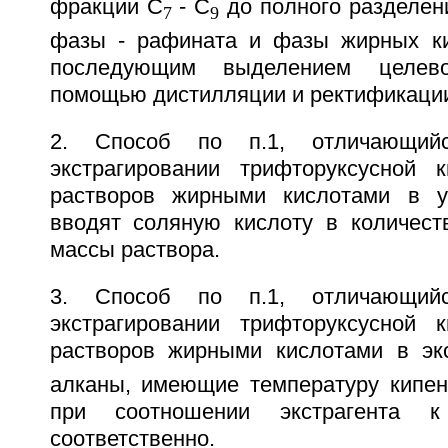
фракции C
- C
до полного разделен
7
9
фазы - рафината и фазы жирных кис
последующим выделением целев
помощью дистилляции и ректификаци
2. Способ по п.1, отличающий
экстрагировании трифторуксусной 
растворов жирными кислотами в у
вводят соляную кислоту в количес
массы раствора.
3. Способ по п.1, отличающий
экстрагировании трифторуксусной 
растворов жирными кислотами в эк
алканы, имеющие температуру кипен
при соотношении экстрагента
соответственно.