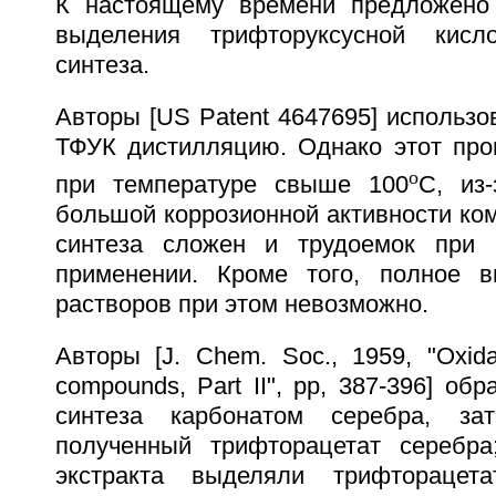
К настоящему времени предложено 
выделения трифторуксусной кисл
синтеза.
Авторы [US Patent 4647695] использ
ТФУК дистилляцию. Однако этот про
o
при температуре свыше 100
С, из-
большой коррозионной активности ко
синтеза сложен и трудоемок при
применении. Кроме того, полное 
растворов при этом невозможно.
Авторы [J. Chem. Soc., 1959, "Oxidat
compounds, Part II", pp, 387-396] об
синтеза карбонатом серебра, зат
полученный трифторацетат серебра
экстракта выделяли трифторацет