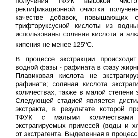
получения ТФУК высокой чистот
ректификационной очистки получен
качестве добавок, повышающих с
трифторуксусной кислоты из водны
использованы соляная кислота и алк
o
кипения не менее 125
С.
В процессе экстракции происходи
водной фазы - рафината в фазу жирных
Плавиковая кислота не экстрагиру
рафинате; соляная кислота экстраг
количествах, также в малой степени э
Следующей стадией является дисти
экстракта, в результате которой пр
ТФУК с малыми количествами 
экстрагируемых примесей (воды и хл
от экстрагента. Выделенная в процес