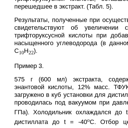
перешедшее в экстракт. (Табл. 5).
Результаты, полученные при осущест
свидетельствуют об увеличении с
трифторуксусной кислоты при добав
насыщенного углеводорода (в данно
C
H
).
10
22
Пример 3.
575 г (600 мл) экстракта, соде
энантовой кислоты, 12% масс. ТФ
загружено в куб установки для дисти
проводилась под вакуумом при давле
ГПа). Холодильник охлаждался до t
o
дистиллата до t = -40
C. Отбор ц