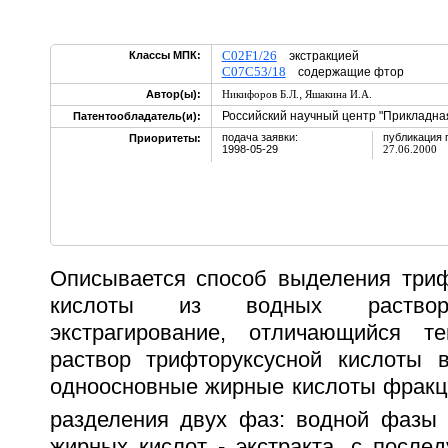
C02F1/26
Классы МПК:
экстракцией
C07C53/18
содержащие фтор
,
Автор(ы):
Никифоров Б.Л.
Яшакина И.А.
Российский научный центр "Прикладна
Патентообладатель(и):
подача заявки:
публикация 
Приоритеты:
1998-05-29
27.06.2000
Описывается способ выделения триф
кислоты из водных раствор
экстрагирование, отличающийся 
раствор трифторуксусной кислоты 
одноосновные жирные кислоты фракц
разделения двух фаз: водной фазы
жирных кислот - экстракта, с посл