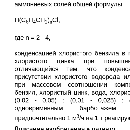
аммониевых солей общей формулы
H(C
H
CH
)
Cl,
6
4
2
n
где n = 2 - 4,
конденсацией хлористого бензила в 
хлористого цинка при повышен
отличающийся тем, что конден
присутствии хлористого водорода и
при массовом соотношении компо
бензил, хлористый цинк, вода, хлорис
(0,02 - 0,05) : (0,01 - 0,025) : 
одновременным барботажем 
3
предпочтительно 1 м
/ч на 1 т реагир
Описание изобретения к патенту