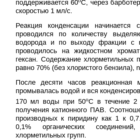
o
поддерживается 60
C, через барботер
скоростью 1 мл/с.
Реакция конденсации начинается с
проводился по количеству выделяю
водорода и по выходу фракции с n
проводилось на жидкостном хромат
гексан. Содержание хлорметильных п
равно 70% (без хлористого бензила), n
После десяти часов реакционная м
промывалась водой и вся конденсиров
o
170 мл воды при 50
C в течение 2
получения катионного ПАВ. Соотнош
производных к пиридину как 1 к 0,7
0,1% органических соединений
хлорметильных групп.