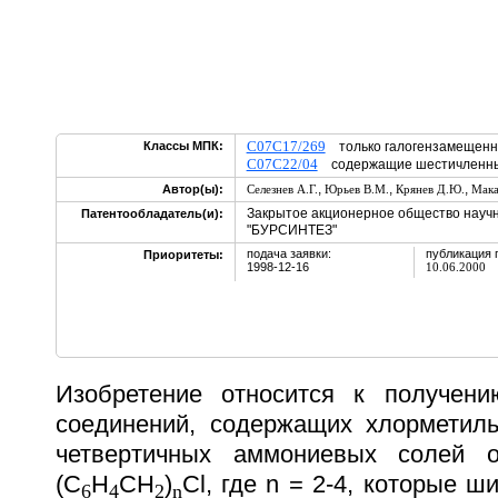
C07C17/269
Классы МПК:
только галогензамещенн
C07C22/04
содержащие шестичленные
,
,
,
Автор(ы):
Селезнев А.Г.
Юрьев В.М.
Крянев Д.Ю.
Мака
Закрытое акционерное общество науч
Патентообладатель(и):
"БУРСИНТЕЗ"
подача заявки:
публикация 
Приоритеты:
1998-12-16
10.06.2000
Изобретение относится к получени
соединений, содержащих хлорметиль
четвертичных аммониевых солей
(C
H
CH
)
Cl, где n = 2-4, которые 
6
4
2
n