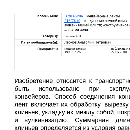
B29D29/06
Классы МПК:
конвейерные ленты
F16G3/10
соединение ремней сшивани
вулканизацией или тп; конструктивно
для этой цели
Автор(ы):
Леонов А.П.
Леонов Анатолий Петрович
Патентообладатель(и):
подача заявки:
публикация 
Приоритеты:
1998-02-25
27.05.2000
Изобретение относится к транспортн
быть использовано при эксплу
конвейеров. Способ соединения кон
лент включает их обработку, вырезку
клиньев, укладку их между собой, пок
и вулканизацию. Суммарная длин
клиньев определяется из условия рав