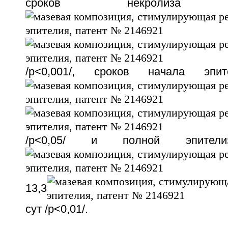
сроков некроли
/p<0,001/, сроков начала эпи
/p<0,05/ и полной эпител
13,3
сут /p<0,01/.