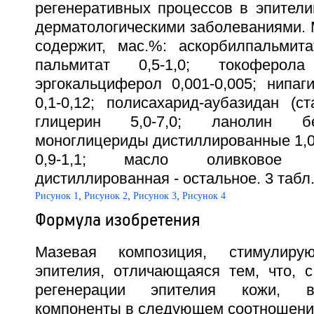
регенеративных процессов в эпители
дерматологическими заболеваниями. 
содержит, мас.%: аскорбилпальмитат
пальмитат 0,5-1,0; токоферола
эргокальциферол 0,001-0,005; нипаги
0,1-0,12; полисахарид-аубазидан (ста
глицерин 5,0-7,0; ланолин бе
моноглицериды дистиллированные 1,0
0,9-1,1; масло оливковое 1
дистиллированная - остальное. 3 табл
,
,
,
Рисунок 1
Рисунок 2
Рисунок 3
Рисунок 4
Формула изобретения
Мазевая композиция, стимулиру
эпителия, отличающаяся тем, что, 
регенерации эпителия кожи, в
компоненты в следующем соотношении