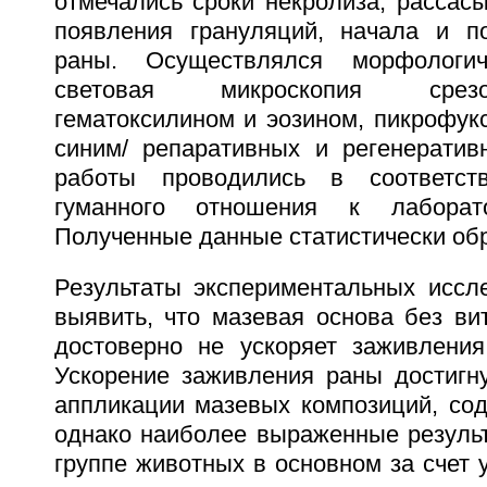
отмечались сроки некролиза, рассас
появления грануляций, начала и п
раны. Осуществлялся морфологич
световая микроскопия срез
гематоксилином и эозином, пикрофук
синим/ репаративных и регенератив
работы проводились в соответст
гуманного отношения к лаборат
Полученные данные статистически об
Результаты экспериментальных иссл
выявить, что мазевая основа без вит
достоверно не ускоряет заживления
Ускорение заживления раны достигну
аппликации мазевых композиций, со
однако наиболее выраженные результ
группе животных в основном за счет