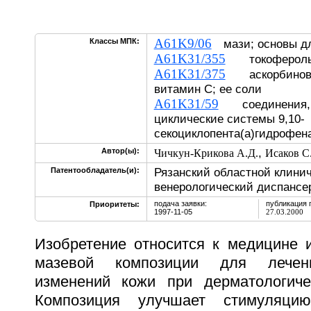
A61K9/06
Классы МПК:
мази; основы дл
A61K31/355
токоферолы, 
A61K31/375
аскорбиновая
витамин C; ее соли
A61K31/59
соединения, 
циклические системы 9,10-
секоциклопента(а)гидрофен
,
Автор(ы):
Чичкун-Крикова А.Д.
Исаков С
Рязанский областной клинич
Патентообладатель(и):
венерологический диспансе
подача заявки:
публикация 
Приоритеты:
1997-11-05
27.03.2000
Изобретение относится к медицине и
мазевой композиции для лечени
изменений кожи при дерматологиче
Композиция улучшает стимуляци