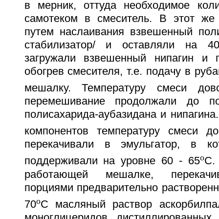
в мерник, оттуда необходимое кол
самотеком в смеситель. В этот же
путем наслаивания взвешенный поли
стабилизатор/ и оставляли на 4
загружали взвешенный нипагин и г
обогрев смесителя, т.е. подачу в руб
мешалку. Температуру смеси до
перемешивание продолжали до по
полисахарида-аубазидана и нипагина
компонентов температуру смеси д
перекачивали в эмульгатор, в ко
o
поддерживали на уровне 60 - 65
C.
работающей мешалке, перекачи
порциями предварительно растворенн
o
70
C масляный раствор аскорбилпа
моноглицеридов дистиллированных