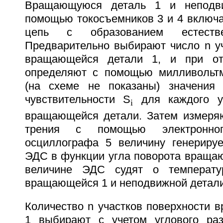
Вращающуюся деталь 1 и неподв
помощью токосъемников 3 и 4 включа
цепь с образованием естестве
Предварительно выбирают число n уч
вращающейся детали 1, и при от
определяют с помощью милливольтм
(на схеме не показаны) значения 
чувствительности S
для каждого уч
i
вращающейся детали. Затем измеря
трения с помощью электронног
осциллографа 5 величину генериру
ЭДС в функции угла поворота вращаю
величине ЭДС судят о температу
вращающейся 1 и неподвижной детали
Количество n участков поверхности 
1 выбирают с учетом углового раз