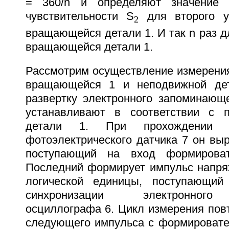
= 360/n и определяют значение т
чувствительности S
для второго уч
2
вращающейся детали 1. И так n раз д
вращающейся детали 1.
Рассмотрим осуществление измерения
вращающейся 1 и неподвижной де
развертку электронного запоминающ
устанавливают в соответствии с 
детали 1. При прохождении 
фотоэлектрического датчика 7 он вы
поступающий на вход формироват
Последний формирует импульс напря
логической единицы, поступающи
синхронизации электронного
осциллографа 6. Цикл измерения пов
следующего импульса с формировател