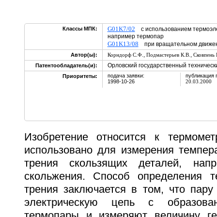
G01K7/02
Классы МПК:
с использованием термоэле
например термопар
G01K13/08
при вращательном движ
,
,
Автор(ы):
Корндорф С.Ф.
Подмастерьев К.В.
Сковпень 
Орловский государственный техническ
Патентообладатель(и):
подача заявки:
публикация 
Приоритеты:
1998-10-26
20.03.2000
Изобретение относится к термоме
использовано для измерения темпера
трения скользящих деталей, нап
скольжения. Способ определения т
трения заключается в том, что пару
электрическую цепь с образован
термопары и измеряют величину ге