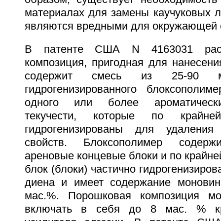
материалах для замены каучуковых л
являются вредными для окружающей 
В патенте США N 4163031 раск
композиция, пригодная для нанесени
содержит смесь из 25-90 м
гидрогенизированного блоксополим
одного или более ароматическ
текучести, которые по крайне
гидрогенизированы для удаления
свойств. Блоксополимер содерж
ареновые концевые блоки и по крайне
блок (блоки) частично гидрогенизиров
диена и имеет содержание моновин
мас.%. Порошковая композиция мо
включать в себя до 8 мас. % кр