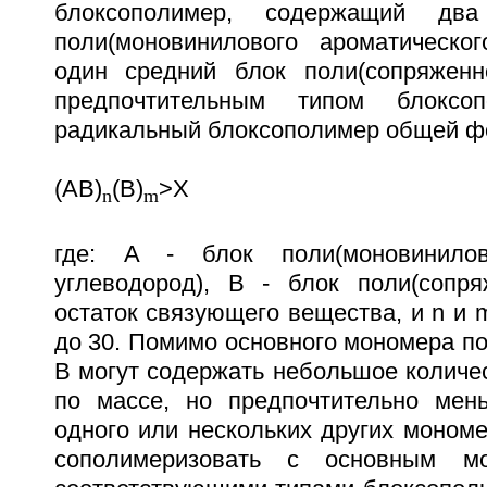
блоксополимер, содержащий дв
поли(моновинилового ароматическо
один средний блок поли(сопряженн
предпочтительным типом блоксоп
радикальный блоксополимер общей ф
(AB)
(B)
>X
n
m
где: A - блок поли(моновинилов
углеводород), B - блок поли(сопр
остаток связующего вещества, и n и m
до 30. Помимо основного мономера п
B могут содержать небольшое количес
по массе, но предпочтительно мен
одного или нескольких других моном
сополимеризовать с основным мо