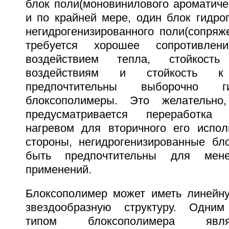
блок поли(моновинилового ароматиче
и по крайней мере, один блок гидро
негидрогенизированного поли(сопряж
требуется хорошее сопротивле
воздействием тепла, стойкост
воздействиям и стойкость к
предпочтительны выборочно гид
блоксополимеры. Это желательно,
предусматривается переработка 
нагревом для вторичного его испол
стороны, негидрогенизированные бл
быть предпочтительны для мене
применений.
Блоксополимер может иметь линейн
звездообразную структуру. Одним
типом блоксополимера явл