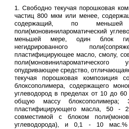
1. Свободно текучая порошковая ком
частиц 800 мкм или менее, содержа
содержащий, по меньше
поли(моновинилароматический углево
меньшей мере, один блок гид
негидрированного поли(сопря
пластифицирующее масло, смолу, со
поли(моновинилароматического 
опудривающее средство, отличающаяс
текучая порошковая композиция со
блоксополимера, содержащего моно
углеводород в пределах от 10 до 60
общую массу блоксополимера; 
пластифицирующего масла, 50 - 2
совместимой с блоком поли(монови
углеводорода), и 0,1 - 10 мас.