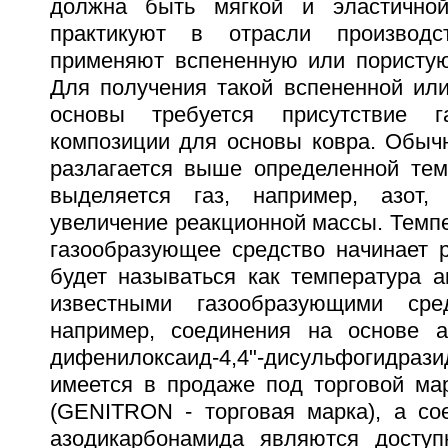
должна быть мягкой и эластично
практикуют в отрасли производс
применяют вспененную или пористую
Для получения такой вспененной или
основы требуется присутствие г
композиции для основы ковра. Обычн
разлагается выше определенной тем
выделяется газ, например, азот,
увеличение реакционной массы. Темпе
газообразующее средство начинает р
будет называться как температура а
известными газообразующими сре
например, соединения на основе а
дифенилоксаид-4,4"-дисульфогид
имеется в продаже под торговой м
(GENITRON - торговая марка), а со
азодикарбонамида являются доступ