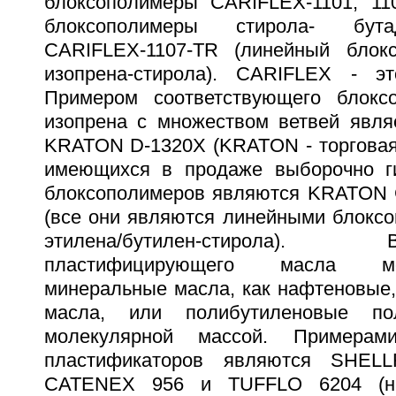
блоксополимеры CARIFLEX-1101, 11
блоксополимеры стирола- бута
CARIFLEX-1107-TR (линейный блокс
изопрена-стирола). CARIFLEX - эт
Примером соответствующего блоксо
изопрена с множеством ветвей явля
KRATON D-1320X (KRATON - торговая
имеющихся в продаже выборочно ги
блоксополимеров являются KRATON G
(все они являются линейными блоксо
этилена/бутилен-стирола
пластифицирующего масла м
минеральные масла, как нафтеновые,
масла, или полибутиленовые п
молекулярной массой. Примерами
пластификаторов являются SHEL
CATENEX 956 и TUFFLO 6204 (на