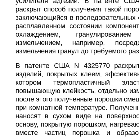
усилителя адгезии. В патенте СШ
раскрыт способ получения такой пор
заключающийся в последовательных 
расплавленном состоянии компонен
охлаждением, гранулировани
измельчением, например, посред
измельчения гранул до требуемого ра
В патенте США N 4325770 раскрыт
изделий, покрытых клеем, эффектив
котором термопластичный эла
повышающую клейкость, отдельно изм
после этого полученные порошки сме
при комнатной температуре. Получен
наносят в сухом виде на поверхно
основу, покрытую порошком, нагрева
вместе частиц порошка и образо