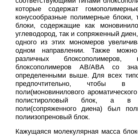
соответствующими типами блоксополи
которые содержат гомополимерны
конусообразные полимерные блоки, 
блоки, содержащие как моновинило
углеводород, так и сопряженный диен
одного из этих мономеров увеличив
одном направлении. Также можно
различных блоксополимеров, 
блоксополимеров AB/ABA со зн
определенными выше. Для всех тип
предпочтительно, чтобы в 
поли(моновинилового ароматического
полистироловый блок, а в 
поли(сопряженного диена) был пол
полиизопреновый блок.
Кажущаяся молекулярная масса блокс