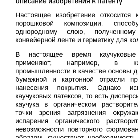
Описание изобретения к патенту
Настоящее изобретение откосится 
порошковой композиции, спосо
однородному слою, полученном
конвейерной ленте и герметику для ко
В настоящее время каучуковые
применяют, например, в ко
промышленности в качестве основы дл
бумажной и картонной отрасли п
нанесения покрытия. Однако исп
каучуковых латексов, то есть дисперс
каучука в органическом растворит
точки зрения загрязнения окруж
испарения органического раствори
невозможности повторного формован
образом, существует необходимость