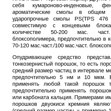
себя кумароново-инденовые, фе
ароматические смолы в общем 
ударопрочные смолы PS(TPS 476 
совместимую с концевыми блок
количестве 50-200 мас. част.
блоксополимера, предпочтительно в 
70-120 мас.част./100 мас.част. блоксо
Опудривающее средство представ
тонкозернистый порошок, то есть пор
средний размер частиц в интервале ме
предпочтительно 5 нм и 10 мкм. 
применять любой такой порошок т
предпочтительно применять порошо
или карбоната кальция. Примерами и
порошков двуокиси кремния явля
(средний размер частиц = примерно 