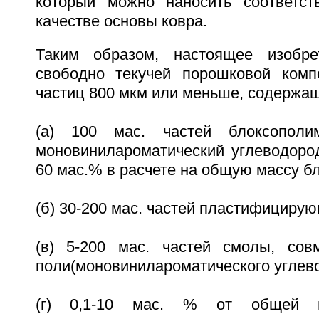
который можно наносить соответс
качестве основы ковра.
Таким образом, настоящее изобре
свободно текучей порошковой комп
частиц 800 мкм или меньше, содержа
(а) 100 мас. частей блоксополи
моновинилароматический углеводород
60 мас.% в расчете на общую массу б
(б) 30-200 мас. частей пластифицирую
(в) 5-200 мас. частей смолы, сов
поли(моновинилароматического углево
(г) 0,1-10 мас. % от общей м