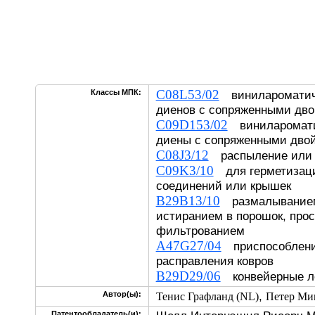
C08L53/02
Классы МПК:
винилароматиче
диенов с сопряженными дв
C09D153/02
виниларомати
диены с сопряженными дво
C08J3/12
распыление или 
C09K3/10
для герметизаци
соединений или крышек
B29B13/10
размалыванием
истиранием в порошок, про
фильтрованием
A47G27/04
приспособления
расправления ковров
B29D29/06
конвейерные л
,
Автор(ы):
Тенис Графланд (NL)
Петер Ми
Патентообладатель(и):