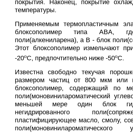
покрытия. Наконец, покрытие охла
температуры.
Применяемым термопластичным эла
блоксополимер типа ABA, 
поли(алкениларена), а B - блок поли(
Этот блоксополимер измельчают пр
o
o
-20
C, предпочтительно ниже -50
C.
Известна свободно текучая порошк
размером частиц от 800 мкм или 
блоксополимер, содержащий по м
поли(моновинилароматический углев
меньшей мере один блок гид
негидрированного поли(сопря
пластифицирующее масло, смолу, со
поли(моновинилароматического