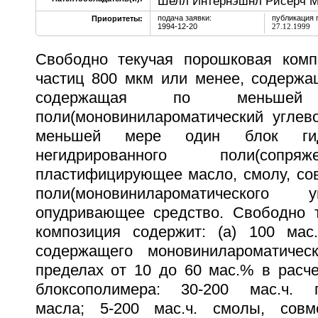
Шелл Интернэшнл Рисерч Ма
подача заявки:
публикация 
Приоритеты:
1994-12-20
27.12.1999
Свободно текучая порошковая комп
частиц 800 мкм или менее, содержа
содержащая по меньше
поли(моновинилароматический углев
меньшей мере один блок гид
негидрированного поли(сопря
пластифицирующее масло, смолу, со
поли(моновинилароматического 
опудривающее средство. Свободно 
композиция содержит: (а) 100 мас.
содержащего моновинилароматичес
пределах от 10 до 60 мас.% в расч
блоксополимера: 30-200 мас.ч. 
масла; 5-200 мас.ч. смолы, сов