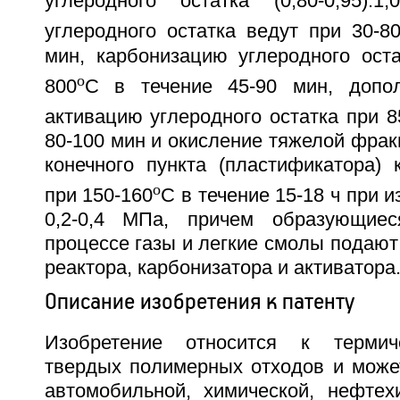
углеродного остатка (0,80-0,95):1,
углеродного остатка ведут при 30-8
мин, карбонизацию углеродного оста
o
800
C в течение 45-90 мин, допол
активацию углеродного остатка при 8
80-100 мин и окисление тяжелой фра
конечного пункта (пластификатора) 
o
при 150-160
C в течение 15-18 ч при 
0,2-0,4 МПа, причем образующие
процессе газы и легкие смолы подают 
реактора, карбонизатора и активатора
Описание изобретения к патенту
Изобретение относится к термич
твердых полимерных отходов и може
автомобильной, химической, нефтех