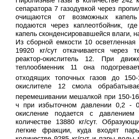
Пиролизные газы в количестве 242 к
сепаратора 7 газодувкой через пропи
очищаются от возможных капел
подаются через каплеотбойник, гд
капель сконденсировавшейся влаги, на
Из сборной емкости 10 осветленная 
19920 кг/сут откачивается через 
реактор-окислитель 12. При дви
теплообменник 11 она подогревае
отходящих топочных газов до 150-
окислителе 12 смола обрабатыва
перемешивании мешалкой при 150-16
ч при избыточном давлении 0,2 - 
окисление подается с давлением
количестве 13880 кг/сут. Образующ
легкие фракции, куда входят пар
количестве 9285 кг/сут и пары воды в