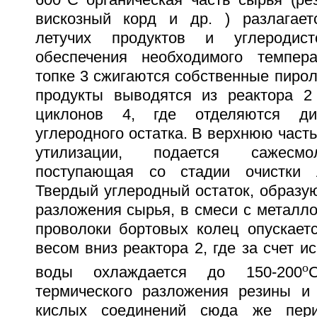
600
C органическая часть сырья (ре
вискозный корд и др. ) разлагает
летучих продуктов и углеродист
обеспечения необходимого темпер
топке 3 сжигаются собственные пирол
продукты выводятся из реактора 2
циклонов 4, где отделяются ди
углеродного остатка. В верхнюю часть
утилизации, подается сажесмо
поступающая со стадии очистки л
Твердый углеродный остаток, образу
разложения сырья, в смеси с металл
проволоки бортовых колец опускает
весом вниз реактора 2, где за счет и
o
воды охлаждается до 150-200
термического разложения резины и
кислых соединений сюда же пери