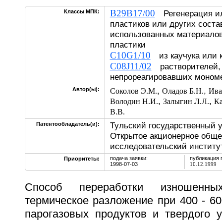
B29B17/00
Классы МПК:
Регенерация ил
пластиков или других сост
использованных материало
пластики
C10G1/10
из каучука или 
C08J11/02
растворителей, 
непрореагировавших моном
,
,
Автор(ы):
Соколов Э.М.
Оладов Б.Н.
Ива
,
,
Володин Н.И.
Залыгин Л.Л.
Ка
В.В.
Тульский государственный у
Патентообладатель(и):
Открытое акционерное обще
исследовательский институт
подача заявки:
публикация 
Приоритеты:
1998-07-03
10.12.1999
Способ переработки изношенн
термическое разложение при 400 - 6
парогазовых продуктов и твердого у