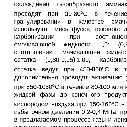
охлаждения газообразного аммиак
o
проводят при 30-80
C в течение
гранулировании в качестве смач
используют смесь фусов, пекового 
карбонизации при соотношен
смачивающей жидкости 1,0: (0,8-
соотношении смачивающей жидкос
остатка (0,80-0,95):1,00, карбон
o
остатка ведут при 450-800
C в т
дополнительно проводят активацию у
o
при 850-1050
C в течение 80-100 мин 
жидкой фазы до конечного продукт
o
кислородом воздуха при 150-160
C в 
избыточном давлении 0,2-0,4 МПа, п
в предлагаемом процессе газы и лег