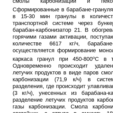
смолы карбонизации и пеков
Сформированные в барабане-гранулят
в 15-30 мин гранулы в количест
транспортной системе через бунк
барабан-карбонизатор 21. В обогрев
горячими газами активации, поступ
количестве 6617 кг/ч, барабане
осуществляется формирование монол
o
каркаса гранул при 450-800
C в т
Одновременно происходит удале
летучих продуктов в виде паров смол 
карбонизации (71,9 к/ч) в сист
разделения, где происходит улавлива
(3 кг/ч), унесенных из барабана-к
разделение летучих продуктов карбо
газы карбонизации. Смола карбони