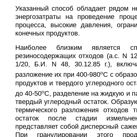
Указанный способ обладает рядом не
энергозатраты на проведение проце
процесса, высокие давления, огран
конечных продуктов.
Наиболее близким является сп
резиносодержащих отходов (а.с. N 1
1/20, Б.И. N 48, 30.12.85 г.), вкл
o
разложение их при 400-980
C с образ
продуктов и твердого углеродного ост
o
до 40-50
C, разделение на жидкую и 
твердый углеродный остаток. Образу
термического разложения отходов 
остаток после стадии измельч
представляет собой дисперсный саже
При гранулировании этого про