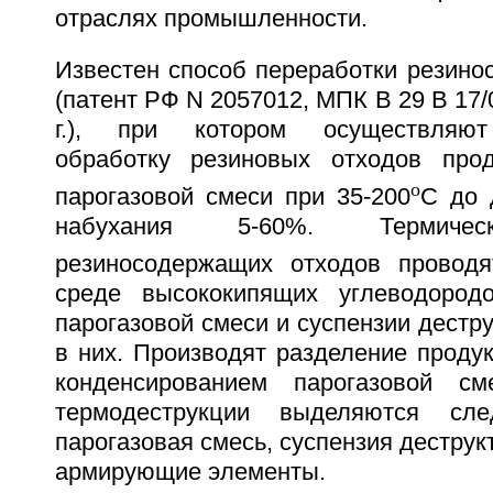
отраслях промышленности.
Известен способ переработки резино
(патент РФ N 2057012, МПК B 29 B 17/0
г.), при котором осуществляют
обработку резиновых отходов прод
o
парогазовой смеси при 35-200
C до 
набухания 5-60%. Термичес
резиносодержащих отходов проводя
среде высококипящих углеводород
парогазовой смеси и суспензии дестр
в них. Производят разделение проду
конденсированием парогазовой см
термодеструкции выделяются сле
парогазовая смесь, суспензия деструк
армирующие элементы.