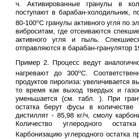
ч. Активированные гранулы в коли
поступают в барабан-холодильник, п
o
80-100
C гранулы активного угля по э
виброситам, где отсеиваются спекши
активного угля и пыль. Спекшие
отправляются в барабан-гранулятор 1
Пример 2. Процесс ведут аналогичн
o
нагревают до 300
C. Соответствен
продуктов пиролиза: увеличивается в
то время как выход твердых и газо
уменьшается (см. табл. ). При гран
остатка берут фусы в количестве 7
дистиллят - 85,98 кг/ч, смолу карбони
Количество углеродного остатк
Карбонизацию углеродного остатка п