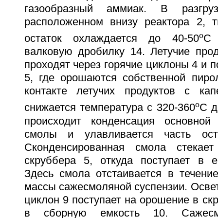
газообразный аммиак. В разгруз
расположенном внизу реактора 2, 
o
остаток охлаждается до 40-50
C 
валковую дробилку 14. Летучие прод
проходят через горячие циклоны 4 и п
5, где орошаются собственной пиро
контакте летучих продуктов с ка
o
снижается температура с 320-360
C д
происходит конденсация основной
смолы и улавливается часть оста
Сконденсированная смола стекае
скруббера 5, откуда поступает в ем
Здесь смола отстаивается в течение
массы сажесмоляной суспензии. Осве
циклон 9 поступает на орошение в скр
в сборную емкость 10. Сажесм