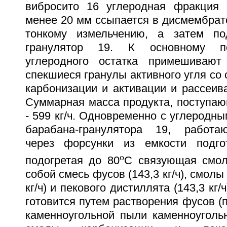
вибросито 16 углеродная фракция 
менее 20 мм ссыпается в дисмембрато
тонкому измельчению, а затем по
гранулятор 19. К основному по
углеродного остатка примешиваю
спекшиеся гранулы активного угля со 
карбонизации и активации и рассеива
Суммарная масса продукта, поступаю
- 599 кг/ч. Одновременно с углеродны
барабана-гранулятора 19, работа
через форсунки из емкости подго
o
подогретая до 80
C связующая смол
собой смесь фусов (143,3 кг/ч), смолы
кг/ч) и пекового дистиллята (143,3 кг
готовится путем растворения фусов (
каменноугольной пыли каменноуголь