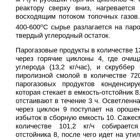
реактору сверху вниз, нагревается 
восходящим потоком топочных газов.
o
400-600
C сырье разлагается на пар
твердый углеродный остаток.
Парогазовые продукты в количестве 13
через горячие циклоны 4, где очищ
углерода (13,2 кг/час), и скруббер
пиролизной смолой в количестве 720
парогазовых продуктов конденсиру
которая стекает в емкость-отстойник 
отстаивают в течение 3 ч. Осветленн
через циклон 9 поступает на орошен
избыток в сборную емкость 10. Сажес
количестве 101,2 кг/ч собирает
отстойника 8, после чего идет на ути