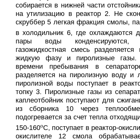
собирается в нижней части отстойника
на утилизацию в реактор 2. Не ско
скруббер 5 легкая фракция смолы, па
в холодильник 6, где охлаждаются д
пары воды конденсируются, 
газожидкостная смесь разделяется
жидкую фазу и пиролизные газы.
времени пребывания в сепарато
разделяется на пиролизную воду и л
пиролизной воды поступает в реакто
топку 3. Пиролизные газы из сепара
каплеотбойник поступают для сжиган
из сборника 10 через теплообме
подогревается за счет тепла отходящи
o
150-160
C, поступает в реактор-окисли
окислителе 12 смола обрабатыва