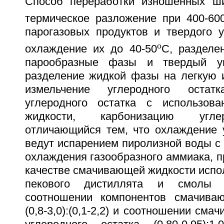
Способ переработки изношенных ш
термическое разложение при 400-60
парогазовых продуктов и твердого у
o
охлаждение их до 40-50
C, разделе
парообразные фазы и твердый уг
разделение жидкой фазы на легкую 
измельчение углеродного остатк
углеродного остатка с использов
жидкости, карбонизацию углер
отличающийся тем, что охлаждение у
ведут испарением пиролизной воды с
охлаждения газообразного аммиака, п
качестве смачивающей жидкости испо
пекового дистиллята и смолы 
соотношении компонентов смачиваю
(0,8-3,0):(0,1-2,2) и соотношении см