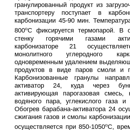
гранулированный продукт из загрузо
транспортеру поступает в карбо
карбонизации 45-90 мин. Температур
o
800
C фиксируется термопарой. В 
стенку горячими газами акти
карбонизаторе 21 осуществляе
монолитного углеродного ка
одновременным удалением выделяющи
продуктов в виде паров смоли и г
Карбонизованные гранулы направ
активатор 24, куда через бун
активирующая парогазовая смесь, 
водяного пара, углекислого газа и 
Обогрев барабана-активатора 24 осу
сжигания газов и смолы карбонизации
o
осуществляется при 850-1050
C, вре