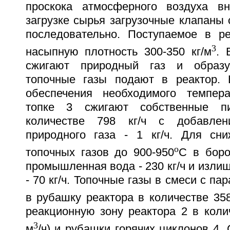
проскока атмосферного воздуха вн
загрузке сырья загрузочные клапаны
последовательно. Поступаемое в р
3
насыпную плотность 300-350 кг/м
. 
сжигают природный газ и образ
топочные газы подают в реактор.
обеспечения необходимого темпер
топке 3 сжигают собственные п
количестве 798 кг/ч с добавлен
природного газа - 1 кг/ч. Для сн
o
топочных газов до 900-950
C в боро
промышленная вода - 230 кг/ч и изли
- 70 кг/ч. Топочные газы в смеси с п
в рубашку реактора в количестве 358
реакционную зону реактора 2 в колич
3
м
/ч) и рубашки горячих циклонов 4.