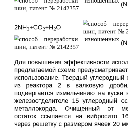
(N
2NH
+CO
+H
O
3
2
2
(N
Для повышения эффективности испол
предлагаемой схеме предусматривает
использование. Твердый углеродный 
из реактора 2 в валковую дроби
подвергается измельчению на куски 
железоотделителе 15 углеродный ос
металлокорда. Очищенный от ме
остаток ссыпается на вибросито 16
через решетку с размером ячеек 20 