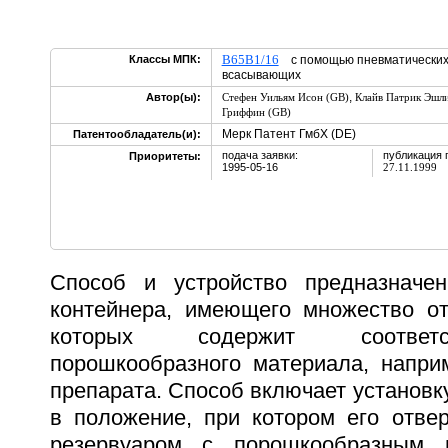
B65B1/16
Классы МПК:
с помощью пневматических 
всасывающих
,
Автор(ы):
Стефен Уильям Исон (GB)
Клайв Патрик Эшли
Гриффин (GB)
Мерк Патент ГмбХ (DE)
Патентообладатель(и):
подача заявки:
публикация 
Приоритеты:
1995-05-16
27.11.1999
Способ и устройство предназначе
контейнера, имеющего множество от
которых содержит соответ
порошкообразного материала, наприм
препарата. Способ включает установку
в положение, при котором его отве
резервуаром с порошкообразным 