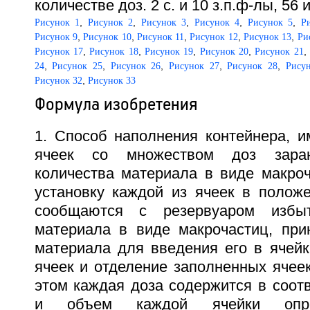
количестве доз. 2 с. и 10 з.п.ф-лы, 56 и
,
,
,
,
,
Рисунок 1
Рисунок 2
Рисунок 3
Рисунок 4
Рисунок 5
Р
,
,
,
,
,
Рисунок 9
Рисунок 10
Рисунок 11
Рисунок 12
Рисунок 13
Ри
,
,
,
,
,
Рисунок 17
Рисунок 18
Рисунок 19
Рисунок 20
Рисунок 21
,
,
,
,
,
24
Рисунок 25
Рисунок 26
Рисунок 27
Рисунок 28
Рису
,
Рисунок 32
Рисунок 33
Формула изобретения
1. Способ наполнения контейнера, 
ячеек со множеством доз заран
количества материала в виде макро
установку каждой из ячеек в положе
сообщаются с резервуаром избыт
материала в виде макрочастиц, при
материала для введения его в ячейк
ячеек и отделение заполненных ячеек
этом каждая доза содержится в соот
и объем каждой ячейки опре