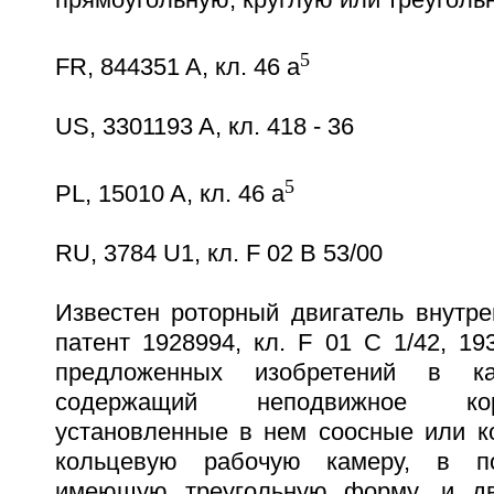
прямоугольную, круглую или треуголь
5
FR, 844351 A, кл. 46 а
US, 3301193 A, кл. 418 - 36
5
PL, 15010 A, кл. 46 а
RU, 3784 U1, кл. F 02 B 53/00
Известен роторный двигатель внутре
патент 1928994, кл. F 01 C 1/42, 193
предложенных изобретений в кач
содержащий неподвижное кор
установленные в нем соосные или к
кольцевую рабочую камеру, в по
имеющую треугольную форму, и д