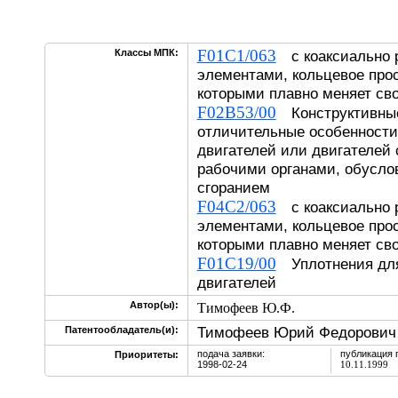
F01C1/063
Классы МПК:
с коаксиально 
элементами, кольцевое про
которыми плавно меняет св
F02B53/00
Конструктивные
отличительные особенности
двигателей или двигателей
рабочими органами, обусло
сгоранием
F04C2/063
с коаксиально 
элементами, кольцевое про
которыми плавно меняет св
F01C19/00
Уплотнения для
двигателей
Автор(ы):
Тимофеев Ю.Ф.
Тимофеев Юрий Федорович
Патентообладатель(и):
подача заявки:
публикация 
Приоритеты:
1998-02-24
10.11.1999