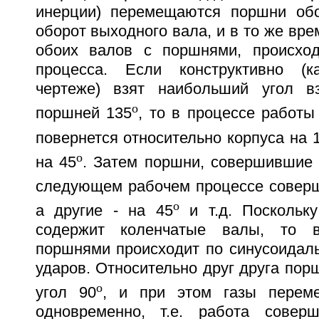
инерции) перемещаются поршни обо
оборот выходного вала, и в то же вре
обоих валов с поршнями, происход
процесса. Если конструктивно (
чертеже) взят наибольший угол вз
o
поршней 135
, то в процессе работ
повернется относительно корпуса на 
o
на 45
. Затем поршни, совершившие 
следующем рабочем процессе соверш
o
а другие - на 45
и т.д. Поскольк
содержит коленчатые валы, то 
поршнями происходит по синусоидальн
ударов. Относительно друг друга пор
o
угол 90
, и при этом газы перем
одновременно, т.е. работа соверш