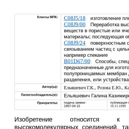
C08J5/18
Классы МПК:
изготовление пле
C08J9/00
Переработка выс
веществ в пористые или яч
материалы; последующая о
C08J9/24
поверхностным с
связыванием частиц с целью
например спекание
B01D67/00
Способы, спец
предназначенные для изгот
полупроницаемых мембран 
разделения, или устройства
,
,
Автор(ы):
Ельяшевич Г.К.
Розова Е.Ю.
Ка
Ельяшевич Галина Казимир
Патентообладатель(и):
подача заявки:
публикация 
Приоритеты:
1997-04-15
10.11.1999
Изобретение относится 
высокомолекулярных соединений, та