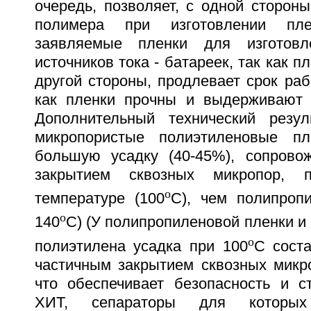
очередь, позволяет, с одной сторон
полимера при изготовлении плен
заявляемые пленки для изготовл
источников тока - батареек, так как п
другой стороны, продлевает срок раб
как пленки прочны и выдерживают 
Дополнительный технический резул
микропористые полиэтиленовые пл
большую усадку (40-45%), сопров
закрытием сквозных микропор, 
o
температуре (100
C), чем полипроп
o
140
C) (У полипропиленовой пленки и
o
полиэтилена усадка при 100
C сост
частичным закрытием сквозных микро
что обеспечивает безопасность и с
ХИТ, сепараторы для которы