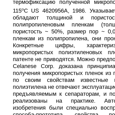
термофиксацию полученной микропо
o
115
C US 4620956A, 1986. Указывает
обладают толщиной и пористос
полипропиленовым пленкам (то
пористость ~ 50%, размер пор ~ 0,0
пленкам из полипропилена, они про
Конкретные цифры, характери
микропористых полиэтиленовых пл
патенте не приводятся. Можно предп
Celanese Corp. доказана принципи
получения микропористых пленок из 
по своим свойствам известные 
полиэтилена не отвечают эксплуатац
предъявляемым к сепараторам, и п
реализованы на практике. Авт
изобретения были специально восп
способа-прототипа, свойства п