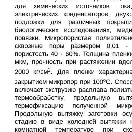
для химических источников ток
электрических конденсаторов, дву
подложки для различных покрыти
биологических исследованиях, мед
повязки. Микропористая полиэтиле
сквозные поры размером 0,01 -
пористость 40 - 60%. Толщина пленки
мкм, прочность при растяжении вдол
2
2000 кг/см
. Для пленки характерн
o
закрытием микропор при 100
С. Спос
включает экструзию расплава полиэт
термообработку, продольную выт
термофиксацию полученной микро
Продольную вытяжку заготовки ос
стадию в виде холодной вытяжки 
комнатной температуре при ско