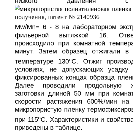
низкого давления с
Mw/Mn= 6 - 8 на лабораторном экст
фильерной вытяжкой 16. Отве
происходило при комнатной темпер
минут. Затем образец отжигали в 
o
температуре 130
C. Отжиг произво
условиях, не допускающих усадку 
фиксированных концах образца пленк
Далее проводили продольную х
заготовки длиной 50 мм при комна
скорости растяжения 600%/мин на
микропористую пленку термофиксиров
o
при 115
C. Характеристики и свойств
приведены в таблице.