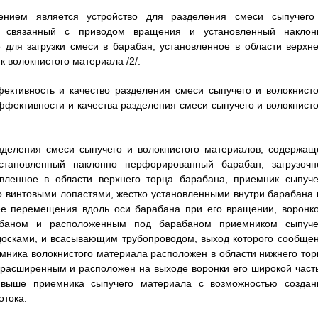
ением является устройство для разделения смеси сыпучего
ки связанный с приводом вращения и установленный наклон
для загрузки смеси в барабан, установленное в области верхне
 волокнистого материала /2/.
фективность и качество разделения смеси сыпучего и волокнисто
фективности и качества разделения смеси сыпучего и волокнисто
азделения смеси сыпучего и волокнистого материалов, содержащ
тановленный наклонно перфорированный барабан, загрузочн
овленное в области верхнего торца барабана, приемник сыпуче
о винтовыми лопастями, жестко установленными внутри барабана 
ее перемещения вдоль оси барабана при его вращении, воронко
абаном и расположенным под барабаном приемником сыпуче
осками, и всасывающим трубопроводом, выход которого сообщен
мника волокнистого материала расположен в области нижнего тор
 расширенным и расположен на выходе воронки его широкой част
 выше приемника сыпучего материала с возможностью создан
отока.