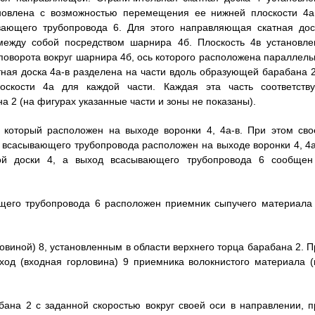
ановлена с возможностью перемещения ее нижней плоскости 4a
вающего трубопровода 6. Для этого направляющая скатная дос
между собой посредством шарнира 4б. Плоскость 4в установле
поворота вокруг шарнира 4б, ось которого расположена параллель
ная доска 4а-в разделена на части вдоль образующей барабана 2
оскости 4a для каждой части. Каждая эта часть соответству
 2 (на фигурах указанные части и зоны не показаны).
который расположен на выходе воронки 4, 4а-в. При этом сво
д всасывающего трубопровода расположен на выходе воронки 4, 4а
ной доски 4, а выход всасывающего трубопровода 6 сообщен
ющего трубопровода 6 расположен приемник сыпучего материала 
виной) 8, установленным в области верхнего торца барабана 2. П
ход (входная горловина) 9 приемника волокнистого материала (
ана 2 с заданной скоростью вокруг своей оси в направлении, п