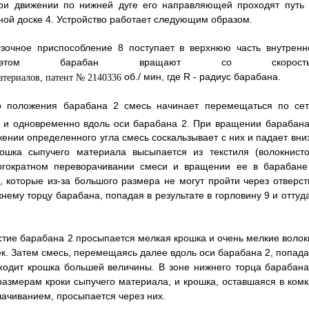
при движении по нижней дуге его направляющей проходят путь 
ной доске 4. Устройство работает следующим образом.
узочное приспособление 8 поступает в верхнюю часть внутренн
ом барабан вращают со скорость
об./ мин, где R - радиус барабана.
го положения барабана 2 смесь начинает перемещаться по сет
и одновременно вдоль оси барабана 2. При вращении барабана
ении определенного угла смесь соскальзывает с них и падает вниз
рошка сыпучего материала высыпается из текстиля (волокнисто
ногократном переворачивании смеси и вращении ее в барабане
, которые из-за большого размера не могут пройти через отверст
ему торцу барабана, попадая в результате в горловину 9 и оттуда
рстие барабана 2 просыпается мелкая крошка и очень мелкие волок
ек. Затем смесь, перемещаясь далее вдоль оси барабана 2, попада
оходит крошка большей величины. В зоне нижнего торца барабана
азмерам кроки сыпучего материала, и крошка, оставшаяся в комк
ачиванием, просыпается через них.