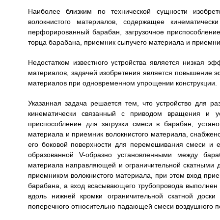
Наиболее близким по технической сущности изобрет
волокнистого материалов, содержащее кинематичес
перфорированный барабан, загрузочное приспособление 
торца барабана, приемник сыпучего материала и приемник
Недостатком известного устройства является низкая эф
материалов, задачей изобретения является повышение эф
материалов при одновременном упрощении конструкции.
Указанная задача решается тем, что устройство для р
кинематически связанный с приводом вращения и ус
приспособление для загрузки смеси в барабан, устан
материала и приемник волокнистого материала, снабжен
его боковой поверхности для перемешивания смеси и 
образованной V-образно установленными между бар
материала направляющей и ограничительной скатными д
приемником волокнистого материала, при этом вход прие
барабана, а вход всасывающего трубопровода выполнен
вдоль нижней кромки ограничительной скатной доски
поперечного относительно падающей смеси воздушного п