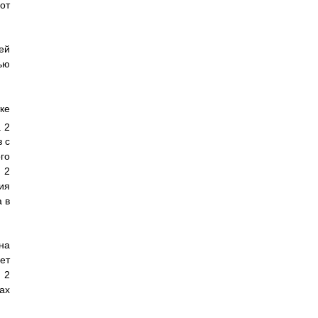
от
ей
ю
ке
 2
 с
го
 2
ия
 в
на
ет
 2
ах