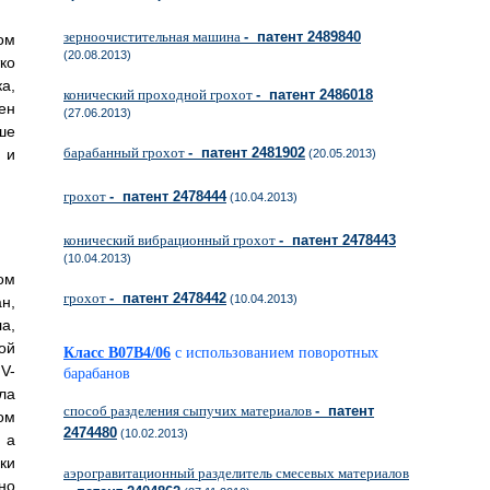
зерноочистительная машина
- патент 2489840
ом
(20.08.2013)
ко
а,
конический проходной грохот
- патент 2486018
ен
(27.06.2013)
ше
барабанный грохот
- патент 2481902
 и
(20.05.2013)
грохот
- патент 2478444
(10.04.2013)
конический вибрационный грохот
- патент 2478443
(10.04.2013)
ом
грохот
- патент 2478442
(10.04.2013)
н,
а,
ой
Класс B07B4/06
с использованием поворотных
V-
барабанов
ла
способ разделения сыпучих материалов
- патент
ом
2474480
(10.02.2013)
 а
ки
аэрогравитационный разделитель смесевых материалов
но