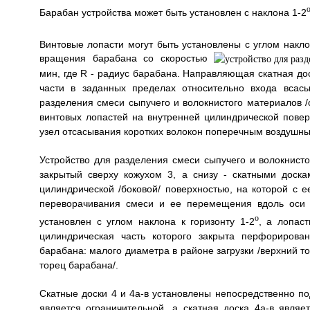
Барабан устройства может быть установлен с наклона 1-2
Винтовые лопасти могут быть установлены с углом накло
вращения барабана со скоростью
мин, где R - радиус барабана. Направляющая скатная д
части в заданных пределах относительно входа всас
разделения смеси сыпучего и волокнистого материалов /об
винтовых лопастей на внутренней цилиндрической повер
узел отсасывания коротких волокон поперечным воздушны
Устройство для разделения смеси сыпучего и волокнисто
закрытый сверху кожухом 3, а снизу - скатными доск
цилиндрической /боковой/ поверхностью, на которой с 
переворачивания смеси и ее перемещения вдоль оси 
o
установлен с углом наклона к горизонту 1-2
, а лопас
цилиндрическая часть которого закрыта перфорирова
барабана: малого диаметра в районе загрузки /верхний т
торец барабана/.
Скатные доски 4 и 4а-в установлены непосредственно по
является ограничительной, а скатная доска 4а-в явля