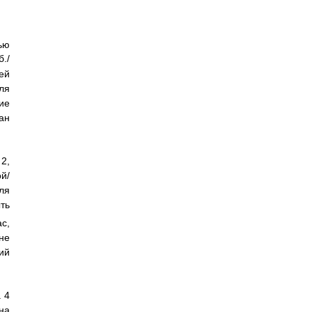
ью
./
ей
ля
ие
ан
2,
й/
ля
ть
с,
не
ий
 4
на