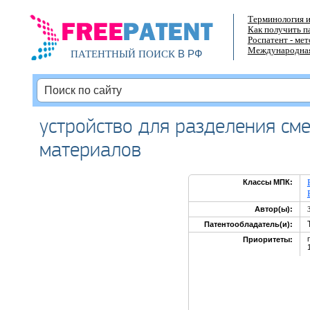
Терминология и
Как получить п
Роспатент - ме
Международная
В РФ
ПАТЕНТНЫЙ ПОИСК
устройство для разделения сме
материалов
Классы МПК:
Автор(ы):
Патентообладатель(и):
Приоритеты: