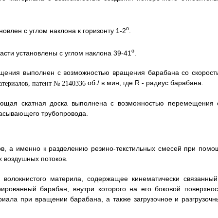
o
новлен с углом наклона к горизонту 1-2
.
o
пасти установлены с углом наклона 39-41
.
ращения выполнен с возможностью вращения барабана со скорост
об./ в мин, где R - радиус барабана.
ляющая скатная доска выполнена с возможностью перемещения 
сасывающего трубопровода.
ов, а именно к разделению резино-текстильных смесей при помо
 воздушных потоков.
и волокнистого материла, содержащее кинематически связанный
рованный барабан, внутри которого на его боковой поверхнос
риала при вращении барабана, а также загрузочное и разгрузочн