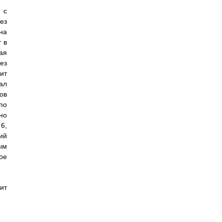
 с
ез
на
 в
ая
ез
ит
ал
ов
по
но
6,
ий
ым
ое
ит