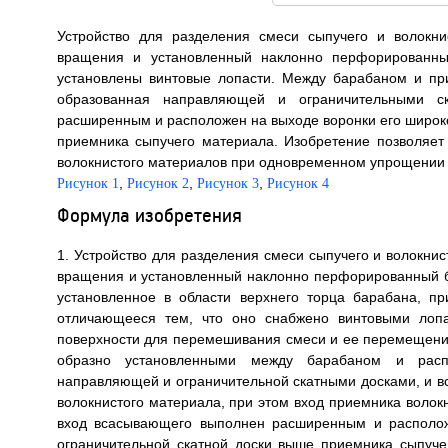
Устройство для разделения смеси сыпучего и волокн
вращения и установленный наклонно перфорированный
установлены винтовые лопасти. Между барабаном и пр
образованная направляющей и ограничительными с
расширенным и расположен на выходе воронки его широко
приемника сыпучего материала. Изобретение позволяет
волокнистого материалов при одновременном упрощении ко
,
,
,
Рисунок 1
Рисунок 2
Рисунок 3
Рисунок 4
Формула изобретения
1. Устройство для разделения смеси сыпучего и волокни
вращения и установленный наклонно перфорированный ба
установленное в области верхнего торца барабана, п
отличающееся тем, что оно снабжено винтовыми лопа
поверхности для перемешивания смеси и ее перемещения
образно установленными между барабаном и рас
направляющей и ограничительной скатными досками, и 
волокнистого материала, при этом вход приемника волок
вход всасывающего выполнен расширенным и располож
ограничительной скатной доски выше приемника сыпуче