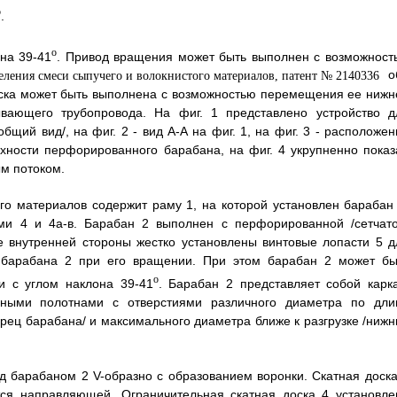
o
.
o
на 39-41
. Привод вращения может быть выполнен с возможност
об
оска может быть выполнена с возможностью перемещения ее нижн
ывающего трубопровода. На фиг. 1 представлено устройство д
щий вид/, на фиг. 2 - вид А-А на фиг. 1, на фиг. 3 - расположен
хности перфорированного барабана, на фиг. 4 укрупненно показ
м потоком.
го материалов содержит раму 1, на которой установлен барабан 
ами 4 и 4a-в. Барабан 2 выполнен с перфорированной /сетчато
ее внутренней стороны жестко установлены винтовые лопасти 5 д
барабана 2 при его вращении. При этом барабан 2 может бы
o
ти с углом наклона 39-41
. Барабан 2 представляет собой карка
нными полотнами с отверстиями различного диаметра по дли
орец барабана/ и максимального диаметра ближе к разгрузке /нижн
д барабаном 2 V-образно с образованием воронки. Скатная доска
ется направляющей. Ограничительная скатная доска 4 установле