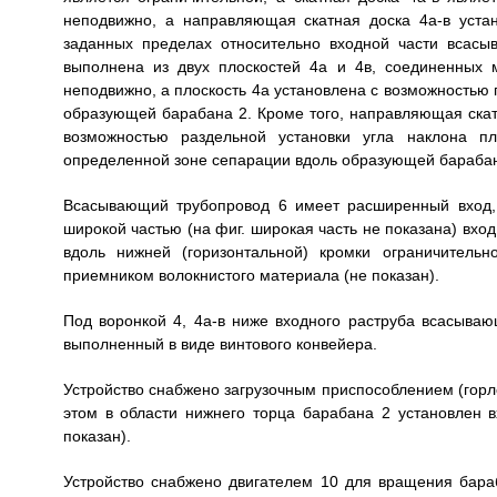
неподвижно, а направляющая скатная доска 4а-в уст
заданных пределах относительно входной части всасы
выполнена из двух плоскостей 4a и 4в, соединенных 
неподвижно, а плоскость 4a установлена с возможностью 
образующей барабана 2. Кроме того, направляющая скат
возможностью раздельной установки угла наклона пл
определенной зоне сепарации вдоль образующей барабана
Всасывающий трубопровод 6 имеет расширенный вход, 
широкой частью (на фиг. широкая часть не показана) вхо
вдоль нижней (горизонтальной) кромки ограничитель
приемником волокнистого материала (не показан).
Под воронкой 4, 4а-в ниже входного раструба всасыва
выполненный в виде винтового конвейера.
Устройство снабжено загрузочным приспособлением (горло
этом в области нижнего торца барабана 2 установлен в
показан).
Устройство снабжено двигателем 10 для вращения бараб