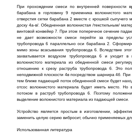
При прохождении смеси по внутренней поверхности в
барабана в горловину 9 приемника волокнистого мат
отверстия сетки барабана 2 вместе с крошкой сыпучего 
доску 4а-в/. Обедненная волокнистая /текстильным/ мате
винтовой конвейер 7. При этом поперечное сечение пада
не дает возможности смеси перейти за пределы усл
трубопровода 6 параллельно оси барабана 2. Сформир
мимо зоны всасывания трубопровода 6. Вследствие этог
захватывается воздухом трубопровода 6 и уходит в 
волокнистого материала из обедненной смеси регули
отношению к срезу раструба трубопровода 6. Это пол
неподвижной плоскости 4в посредством шарнира 4б. При э
тем ближе падающий поток обедненной смеси будет наход
отсос волокнистого материала будет иметь место. Но 
потоком в раструб трубопровода 6. Поэтому положени
выделение волокнистого материала из падающей смеси.
Устройство является простым в изготовлении, эффекти
заменить целую серию вибросит, обычно применяемых для
Использованная литература