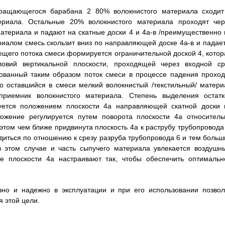
ращающегося барабана 2 80% волокнистого материала сходит
ериала. Остальные 20% волокнистого материала проходят чер
материала и падают на скатные доски 4 и 4а-в /преимущественно 
риалом смесь скользит вниз по направляющей доске 4а-в и падает
ющего потока смеси формируется ограничительной доской 4, котор
овий вертикальной плоскости, проходящей через входной ср
ованный таким образом поток смеси в процессе падения проход
о оставшийся в смеси мелкий волокнистый /текстильный/ матери
приемник волокнистого материала. Степень выделения остатк
руется положением плоскости 4а направляющей скатной доски 
ожение регулируется путем поворота плоскости 4а относитель
том чем ближе придвинута плоскость 4а к раструбу трубопровода 
иться по отношению к срезу разруба трубопровода 6 и тем больш
в этом случае и часть сыпучего материала увлекается воздушн
е плоскости 4а настраивают так, чтобы обеспечить оптимальн
вно и надежно в эксплуатации и при его использовании позвол
 этой цели.