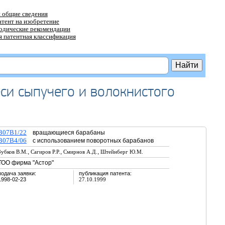
 общие сведения
атент на изобретение
тодические рекомендации
 патентная классификация
си сыпучего и волокнистого
B07B1/22
вращающиеся барабаны
B07B4/06
с использованием поворотных барабанов
,
,
,
Зубков В.М.
Сагиров Р.Р.
Смирнов А.Д.
Штейнберг Ю.М.
ТОО фирма "Астор"
подача заявки:
публикация патента:
1998-02-23
27.10.1999