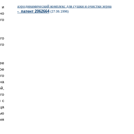
аэродинамический комплекс для сушки и очистки зерна
 и
- патент 2062664
(27.06.1996)
но
го
го
го
ее
ое
го
на
й,
го
 с
ца
ью
ия