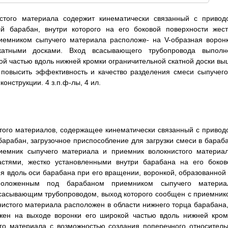
истого материала содержит кинематически связанный с привод
 барабан, внутри которого на его боковой поверхности жест
иемником сыпучего материала расположе- на V-образная воронк
катными досками. Вход всасывающего трубопровода выполн
й частью вдоль нижней кромки ограничительной скатной доски вы
 повысить эффективность и качество разделения смеси сыпучего
нструкции. 4 з.п.ф-лы, 4 ил.
стого материалов, содержащее кинематически связанный с привод
рабан, загрузочное приспособление для загрузки смеси в бараба
риемник сыпучего материала и приемник волокнистого материал
стями, жестко установленными внутри барабана на его боков
 вдоль оси барабана при его вращении, воронкой, образованной 
положенным под барабаном приемником сыпучего материа
всасывающим трубопроводом, выход которого сообщен с приемник
нистого материала расположен в области нижнего торца барабана,
ен на выходе воронки его широкой частью вдоль нижней кром
го материала с возможностью создания поперечного относитель