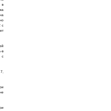
 в
ка
на
но
 с
ет
ей
-в
 с
7,
ри
не
ри