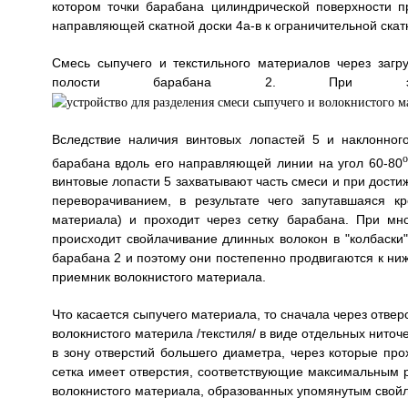
котором точки барабана цилиндрической поверхности 
направляющей скатной доски 4a-в к ограничительной скат
Смесь сыпучего и текстильного материалов через загр
полости барабана 2. При эт
Вследствие наличия винтовых лопастей 5 и наклонно
o
барабана вдоль его направляющей линии на угол 60-80
винтовые лопасти 5 захватывают часть смеси и при достиж
переворачиванием, в результате чего запутавшаяся к
материала) и проходит через сетку барабана. При м
происходит свойлачивание длинных волокон в "колбаски"
барабана 2 и поэтому они постепенно продвигаются к нижн
приемник волокнистого материала.
Что касается сыпучего материала, то сначала через отве
волокнистого материла /текстиля/ в виде отдельных ниточ
в зону отверстий большего диаметра, через которые пр
сетка имеет отверстия, соответствующие максимальным р
волокнистого материала, образованных упомянутым свойл