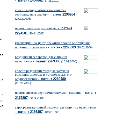
- патент 2404862
(27.11.2010)
способ аэродинамической очистки
зерновых материалов
- патент 2290264
(27.12.2006)
пневморешетное устройство
- патент
2274501
(20.04.2006)
ью
гравитационно-центробежный способ обогащения
полезных ископаемых
- патент 2269389
(10.02.2006)
ее
воздушный сепаратор для сыпучих
материалов
- патент 2269388
(10.02.2006)
способ разделения твердых частиц в
воздушном потоке и установка для его
осуществления
- патент 2260480
щи
(20.09.2005)
пневмосистема зерноочистительной машины
- патент
 с
2175897
(20.11.2001)
ти
ые
аэрогравитационный разделитель сыпучих материалов
- патент 2136397
(10.09.1999)