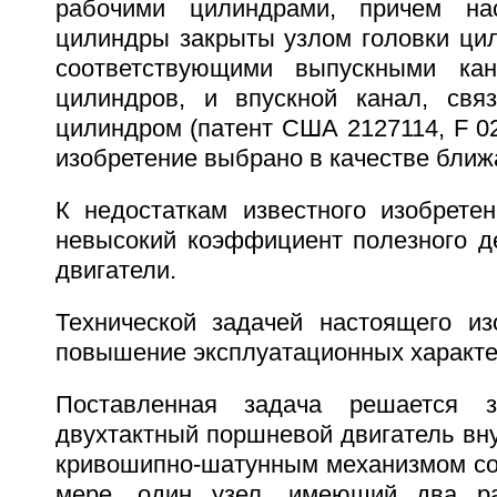
рабочими цилиндрами, причем на
цилиндры закрыты узлом головки ци
соответствующими выпускными ка
цилиндров, и впускной канал, свя
цилиндром (патент США 2127114, F 02 
изобретение выбрано в качестве ближ
К недостаткам известного изобретен
невысокий коэффициент полезного д
двигатели.
Технической задачей настоящего из
повышение эксплуатационных характе
Поставленная задача решается з
двухтактный поршневой двигатель вну
кривошипно-шатунным механизмом со
мере, один узел, имеющий два р