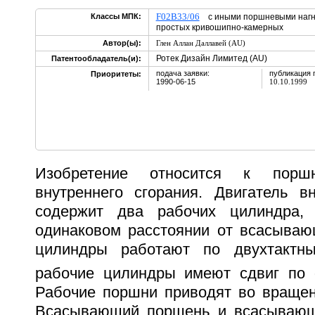
F02B33/06
Классы МПК:
с иными поршневыми нагн
простых кривошипно-камерных
Автор(ы):
Глен Аллан Даллавей (AU)
Ротек Дизайн Лимитед (AU)
Патентообладатель(и):
подача заявки:
публикация 
Приоритеты:
1990-06-15
10.10.1999
Изобретение относится к порш
внутреннего сгорания. Двигатель вн
содержит два рабочих цилиндра,
одинаковом расстоянии от всасываю
цилиндры работают по двухтактн
рабочие цилиндры имеют сдвиг по 
Рабочие поршни приводят во вращен
Всасывающий поршень и всасывающ