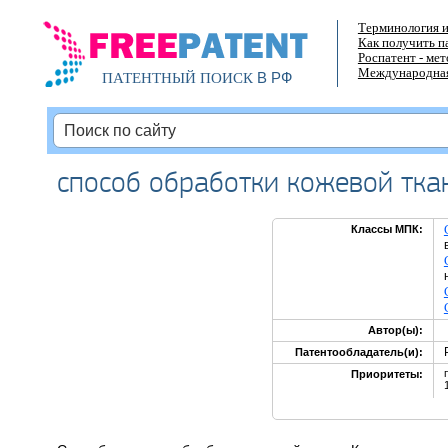
Терминология и
Как получить п
Роспатент - ме
Международная
В РФ
ПАТЕНТНЫЙ ПОИСК
способ обработки кожевой тка
Классы МПК:
Автор(ы):
Патентообладатель(и):
Приоритеты: