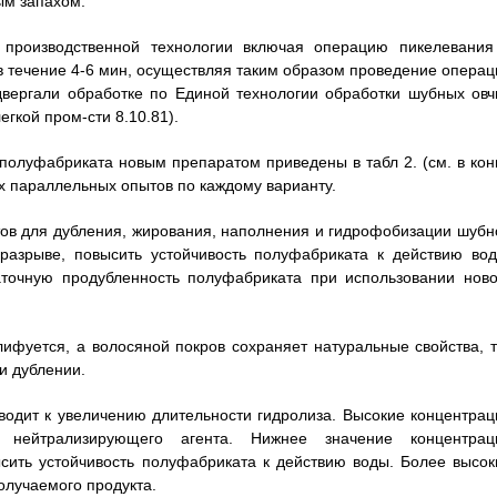
ым запахом.
производственной технологии включая операцию пикелевания
 в течение 4-6 мин, осуществляя таким образом проведение операц
двергали обработке по Единой технологии обработки шубных овч
егкой пром-сти 8.10.81).
полуфабриката новым препаратом приведены в табл 2. (см. в кон
х параллельных опытов по каждому варианту.
тов для дубления, жирования, наполнения и гидрофобизации шубн
разрыве, повысить устойчивость полуфабриката к действию вод
аточную продубленность полуфабриката при использовании ново
ифуется, а волосяной покров сохраняет натуральные свойства, т
и дублении.
водит к увеличению длительности гидролиза. Высокие концентрац
 нейтрализирующего агента. Нижнее значение концентрац
ысить устойчивость полуфабриката к действию воды. Более высок
олучаемого продукта.