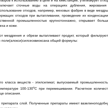
творов к использованию в цехе и на химстанции, утилизирует отхо
исключает сточные воды на операциях дубления, жирования
Использование отходов, например, меховых фабрик в виде мездры
держащих отходов при вытапливании, проведение их конденсации
чественной промышленностью крупнотоннажно, открывает больш
еха и кожи.
т мездрения и обрези вытапливают продукт, который фильтруют
ем поли(алокси)силсесквиоксана общей формулы:
го класса веществ - этилсиликат, выпускаемый промышленность
o
емпературе 100-130
C при перемешивании. Расчетное количест
нце описания.
ю препарата слой. Полученные препараты имеют вазелиноподобн