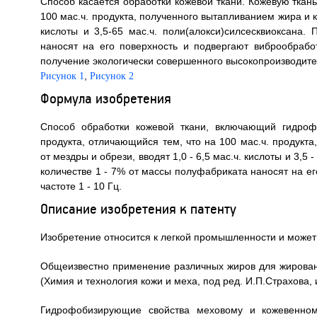
Способ касается обработки кожевой ткани. Кожевую тка
100 мас.ч. продукта, полученного вытапливанием жира и к
кислоты и 3,5-65 мас.ч. поли(алокси)силсесквиоксана
наносят на его поверхность и подвергают виброобрабо
получение экологически совершенного высокопроизводител
,
Рисунок 1
Рисунок 2
Формула изобретения
Способ обработки кожевой ткани, включающий гидроф
продукта, отличающийся тем, что на 100 мас.ч. продукт
от мездры и обрези, вводят 1,0 - 6,5 мас.ч. кислоты и 3,5
количестве 1 - 7% от массы полуфабриката наносят на ег
частоте 1 - 10 Гц.
Описание изобретения к патенту
Изобретение относится к легкой промышленности и может 
Общеизвестно применение различных жиров для жирован
(Химия и технология кожи и меха, под ред. И.П.Страхова, и
Гидрофобизирующие свойства меховому и кожевенному