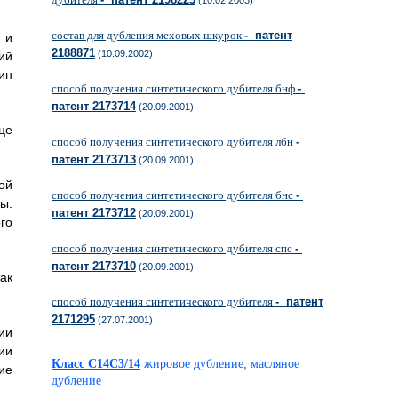
(10.02.2003)
состав для дубления меховых шкурок
- патент
 и
2188871
(10.09.2002)
ий
ин
способ получения синтетического дубителя бнф
-
патент 2173714
(20.09.2001)
це
способ получения синтетического дубителя лбн
-
патент 2173713
(20.09.2001)
ой
способ получения синтетического дубителя бнс
-
ы.
патент 2173712
(20.09.2001)
го
способ получения синтетического дубителя спс
-
патент 2173710
(20.09.2001)
ак
способ получения синтетического дубителя
- патент
2171295
(27.07.2001)
ии
ии
Класс C14C3/14
жировое дубление; масляное
ие
дубление