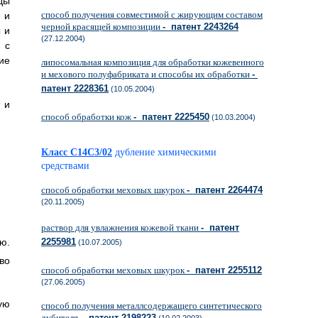
ды
способ получения совместимой с жирующим составом
 и
черной красящей композиции
- патент 2243264
 и
(27.12.2004)
 с
ие
липосомальная композиция для обработки кожевенного
и мехового полуфабриката и способы их обработки
-
патент 2228361
(10.05.2004)
 и
способ обработки кож
- патент 2225450
(10.03.2004)
Класс C14C3/02
дубление химическими
средствами
способ обработки меховых шкурок
- патент 2264474
(20.11.2005)
раствор для увлажнения кожевой ткани
- патент
ю.
2255981
(10.07.2005)
во
способ обработки меховых шкурок
- патент 2255112
(27.06.2005)
ую
способ получения металлсодержащего синтетического
дубителя
- патент 2198223