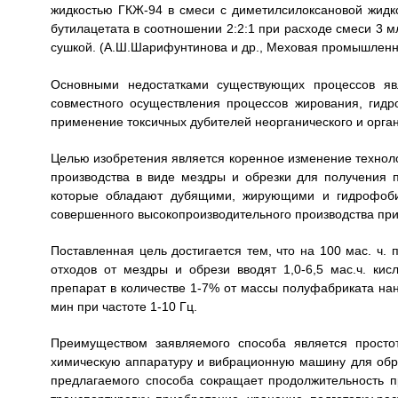
жидкостью ГКЖ-94 в смеси с диметилсилоксановой жидк
бутилацетата в соотношении 2:2:1 при расходе смеси 3 м
сушкой. (А.Ш.Шарифунтинова и др., Меховая промышленност
Основными недостатками существующих процессов яв
совместного осуществления процессов жирования, гид
применение токсичных дубителей неорганического и орга
Целью изобретения является коренное изменение технолог
производства в виде мездры и обрезки для получения п
которые обладают дубящими, жирующими и гидрофобиз
совершенного высокопроизводительного производства пр
Поставленная цель достигается тем, что на 100 мас. ч.
отходов от мездры и обрези вводят 1,0-6,5 мас.ч. кисл
препарат в количестве 1-7% от массы полуфабриката нан
мин при частоте 1-10 Гц.
Преимуществом заявляемого способа является просто
химическую аппаратуру и вибрационную машину для обра
предлагаемого способа сокращает продолжительность п