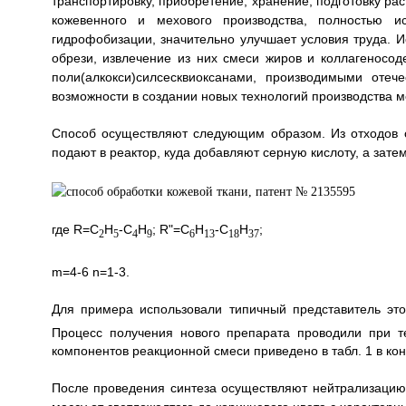
транспортировку, приобретение, хранение, подготовку рас
кожевенного и мехового производства, полностью 
гидрофобизации, значительно улучшает условия труда. 
обрези, извлечение из них смеси жиров и коллагеносо
поли(алкокси)силсесквиоксанами, производимыми оте
возможности в создании новых технологий производства м
Способ осуществляют следующим образом. Из отходов о
подают в реактор, куда добавляют серную кислоту, а зат
где R=C
H
-C
H
; R"=C
H
-C
H
;
2
5
4
9
6
13
18
37
m=4-6 n=1-3.
Для примера использовали типичный представитель это
Процесс получения нового препарата проводили при т
компонентов реакционной смеси приведено в табл. 1 в ко
После проведения синтеза осуществляют нейтрализаци