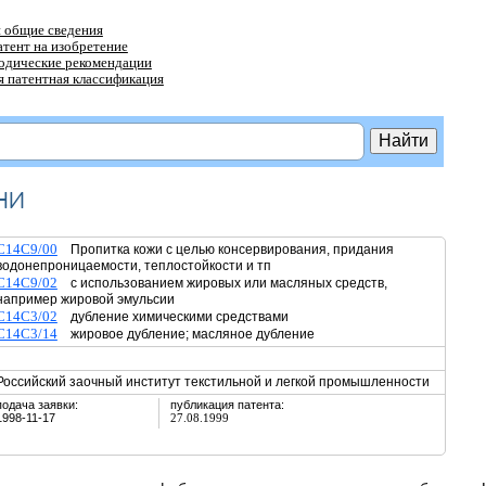
 общие сведения
атент на изобретение
тодические рекомендации
 патентная классификация
ни
C14C9/00
Пропитка кожи с целью консервирования, придания
водонепроницаемости, теплостойкости и тп
C14C9/02
с использованием жировых или масляных средств,
например жировой эмульсии
C14C3/02
дубление химическими средствами
C14C3/14
жировое дубление; масляное дубление
Российский заочный институт текстильной и легкой промышленности
подача заявки:
публикация патента:
1998-11-17
27.08.1999