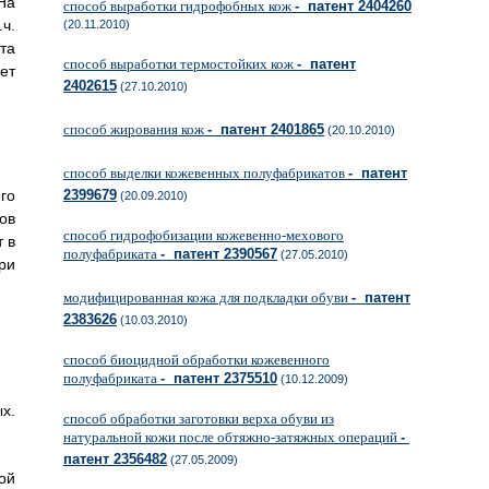
На
способ выработки гидрофобных кож
- патент 2404260
ч.
(20.11.2010)
та
способ выработки термостойких кож
- патент
ет
2402615
(27.10.2010)
способ жирования кож
- патент 2401865
(20.10.2010)
способ выделки кожевенных полуфабрикатов
- патент
го
2399679
(20.09.2010)
ов
способ гидрофобизации кожевенно-мехового
т в
полуфабриката
- патент 2390567
(27.05.2010)
ри
модифицированная кожа для подкладки обуви
- патент
2383626
(10.03.2010)
способ биоцидной обработки кожевенного
полуфабриката
- патент 2375510
(10.12.2009)
х.
способ обработки заготовки верха обуви из
натуральной кожи после обтяжно-затяжных операций
-
патент 2356482
(27.05.2009)
ой