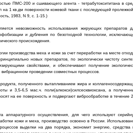
остью ПМС-200 и сшивающего агента - тетрабутоксититана в сре
л на 1 кв.дм поверхности кожевой ткани с последующей пролежкой
ь, 1983, N 9, с. 1-15.)
ляется невозможность использования жирующих препаратов д
рофобизации и дубления по безотходной технологии, исключающ
нического происхождения.
ии производства меха и кожи за счет переработки на месте отход
ринципиально новых препаратов, по экологически чистоту синтез
ирующими свойствами, и обеспечивают получение экологичес
и вибрацинном проведении совместных процессов.
 продукта, полученного вытапливанием жира и коллагеносодержащ
оты и 3,5-6,5 мас.ч. поли(алкокси)силсесквиоксана, а полученн
осят на ее поверхность и подвергают виброобработке в течение 2
та аппаратурного осуществления, для чего используют серийн
ботки кожи и меха, производство освоено в России. Использован
роцессов выделки на два порядка, экономит энергию, средства 