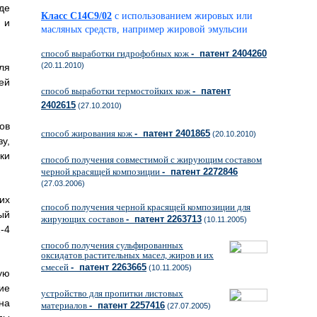
де
Класс C14C9/02
с использованием жировых или
 и
масляных средств, например жировой эмульсии
способ выработки гидрофобных кож
- патент 2404260
(20.11.2010)
ля
ей
способ выработки термостойких кож
- патент
2402615
(27.10.2010)
ов
способ жирования кож
- патент 2401865
(20.10.2010)
у,
ки
способ получения совместимой с жирующим составом
черной красящей композиции
- патент 2272846
(27.03.2006)
их
способ получения черной красящей композиции для
ый
жирующих составов
- патент 2263713
(10.11.2005)
-4
способ получения сульфированных
оксидатов растительных масел, жиров и их
смесей
- патент 2263665
(10.11.2005)
ую
ие
устройство для пропитки листовых
на
материалов
- патент 2257416
(27.07.2005)