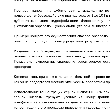
массу от светложелтого до коричневого цвета с характерн
Препарат наносят на шубную овчину, выделанную по 
подвергают вибровоздействию при частотах от 1 до 10 Гц
дубления-жирования- гидрофобизации. Далее овчину по
(Технология обработки шубных овчин, утв. зам. министра л
Примеры конкретного осуществления способа обработки 
описания), где представлены усредненные результаты тре
Из данных табл. 2 видно, что применение новых препара
овчины позволяет повысить показатели удлинения при 
Показатель температуры сваривания характеризует ост
препарата.
Кожевая ткань при этом отличается белизной, хорошо шл
как он не подвергался жестким химическим обработкам пр
Использование концентраций серной кислоты > 6,5% при
серной кислоты требуют увеличения концентрации
поли(алкокси)силсесквиоксана не дает возможности пов
концентрации этого препарата приводили к удорожанию п