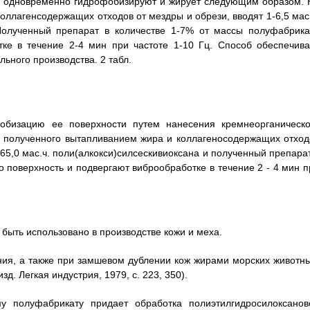
нь одновременно гидрофобизируют и жирует следующим образом. 
оллагенсодержащих отходов от мездры и обрези, вводят 1-6,5 мас.
. Полученный препарат в количестве 1-7% от массы полуфабрика
тке в течение 2-4 мин при частоте 1-10 Гц. Способ обеспечива
ьного производства. 2 табл.
обизацию ее поверхности путем нанесения кремнеорганическо
а, полученного вытапливанием жира и коллагеносодержащих отход
 - 65,0 мас.ч. поли(алкокси)силсескивиоксана и полученный препара
о поверхность и подвергают виброобработке в течение 2 - 4 мин п
быть использовано в производстве кожи и меха.
ия, а также при замшевом дублении кож жирами морских животны
зд. Легкая индустрия, 1979, с. 223, 350).
 полуфабрикату придает обработка полиэтилгидросилоксанов