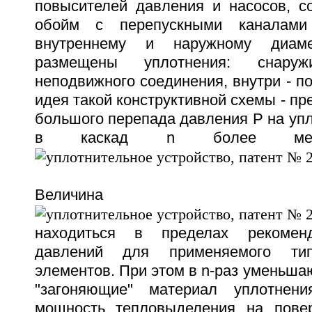
повысителей давления и насосов, с
обойм с перепускными каналам
внутреннему и наружному диам
размещены уплотнения: снару
неподвижного соединения, внутри - п
идея такой конструктивной схемы - пр
большого перепада давления P на уп
в каскад n более мелк
Величина пе
находиться в пределах рекоменд
давлений для применяемого тип
элементов. При этом в n-раз уменьшаю
"загоняющие" материал уплотнен
мощность тепловыделения на повер