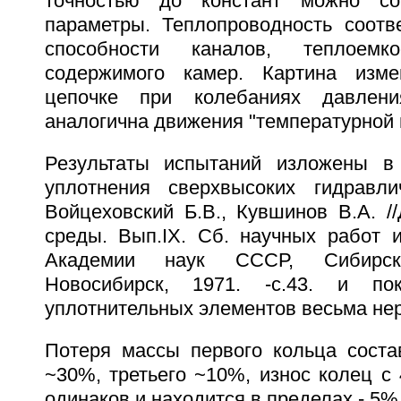
точностью до констант можно со
параметры. Теплопроводность соотве
способности каналов, теплоемк
содержимого камер. Картина изм
цепочке при колебаниях давле
аналогична движения "температурной 
Результаты испытаний изложены в
уплотнения сверхвысоких гидравли
Войцеховский Б.В., Кувшинов В.А. /
среды. Вып.IX. Сб. научных работ и
Академии наук СССР, Сибирск
Новосибирск, 1971. -с.43. и по
уплотнительных элементов весьма не
Потеря массы первого кольца соста
~30%, третьего ~10%, износ колец с 
одинаков и находится в пределах - 5%