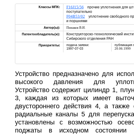
F16J15/56
Классы МПК:
прочие уплотнения для што
поступательно
F04B53/02
уплотнение свободного пр
и поршнями
Автор(ы):
Пинаков В.И.
Конструкторско-технологический инсти
Патентообладатель(и):
Сибирского отделения РАН
подача заявки:
публикация 
Приоритеты:
1997-07-03
20.06.1999
Устройство предназначено для испол
высокого давления для уплотн
Устройство содержит цилиндр 1, плу
3, каждая из которых имеет выточ
двустороннего действия 4, а также 
радиальные каналы 5 для перепуск
установлены с возможностью осев
поджаты в исходном состоянии 