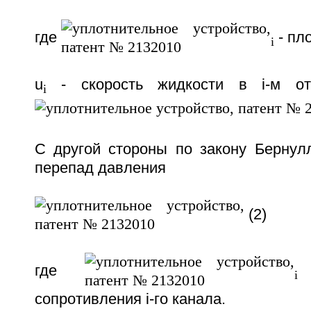
где
- пло
i
u
- скорость жидкости в i-м от
i
С другой стороны по закону Бернул
перепад давления
(2)
где
-
i
сопротивления i-го канала.