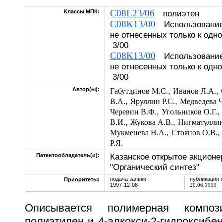
C08L23/06
Классы МПК:
полиэтен
C08K13/00
Использование 
не отнесенных только к одн
3/00
C08K13/00
Использование 
не отнесенных только к одн
3/00
,
,
Автор(ы):
Габутдинов М.С.
Иванов Л.А.
,
,
В.А.
Яруллин Р.С.
Медведева Ч
,
,
Черевин В.Ф.
Угольников О.Г.
,
,
В.И.
Жукова А.В.
Нигматуллин
,
Мукменева Н.А.
Стоянов О.В.
Р.Я.
Казанское открытое акцион
Патентообладатель(и):
"Органический синтез"
подача заявки:
публикация 
Приоритеты:
1997-12-08
20.06.1999
Описывается полимерная композ
полиэтилен и 4-алкокси-2-гидроксибе