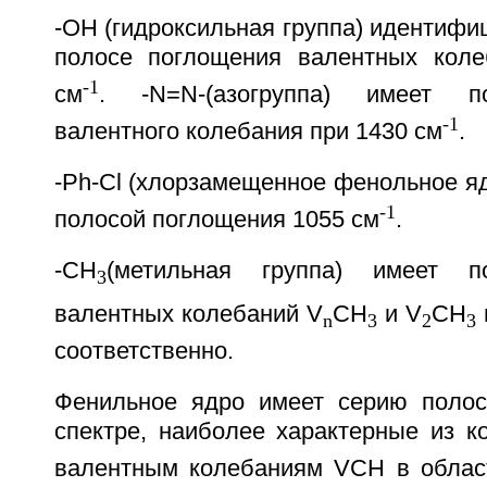
-ОН (гидроксильная группа) идентифи
полосе поглощения валентных кол
-1
см
. -N=N-(aзогpуппа) имеет п
-1
валентного колебания при 1430 см
.
-Ph-Cl (хлорзамещенное фенольное яд
-1
полосой поглощения 1055 см
.
-CH
(метильная группа) имеет п
3
валентных колебаний V
CH
и V
CH
n
3
2
3
соответственно.
Фенильное ядро имеет серию полос
спектре, наиболее характерные из к
валентным колебаниям VCH в облас