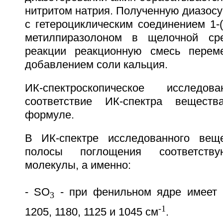
нитритом натрия. Полученную диазос
с гетероциклическим соединением 1-(
метилпиразолоном в щелочной ср
реакции реакционную смесь пере
добавлением соли кальция.
ИК-спектроскопическое исследов
соответствие ИК-спектра веществ
формуле.
В ИК-спектре исследованного вещ
полосы поглощения соответств
молекулы, а именно:
- SO
- при фенильном ядре имеет 
3
-1
1205, 1180, 1125 и 1045 см
.