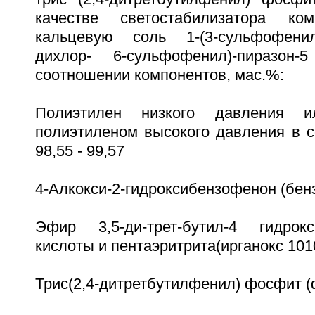
качестве светостабилизатора ко
кальцевую соль 1-(3-сульфофенил)-3
дихлор- 6-сульфофенил)-пиразон
соотношении компонентов, мас.%:
Полиэтилен низкого давления 
полиэтиленом высокого давления в с
98,55 - 99,57
4-Алкокси-2-гидроксибензофенон (бензо
Эфир 3,5-ди-трет-бутил-4 гидрокс
кислоты и пентаэритрита(ирганокс 1010)
Трис(2,4-дитретбутилфенил) фосфит (фо