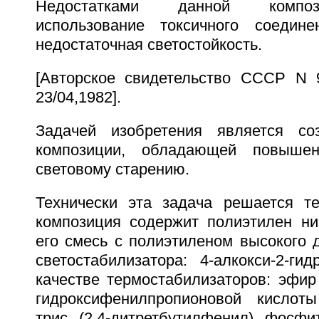
Недостатками данной композ
использование токсичного соедин
недостаточная светостойкость.
[Авторское свидетельство СССР N 
23/04,1982].
Задачей изобретения является со
композиции, обладающей повышен
световому старению.
Технически эта задача решается т
композиция содержит полиэтилен ни
его смесь с полиэтиленом высокого 
светостабилизатора: 4-алкокси-2-ги
качестве термостабилизаторов: эфир 3
гидроксифенилпропионовой кислоты
трис (2,4-дитретбутилфенил) фосфи