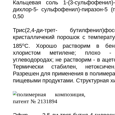
Кальцевая соль 1-(3-сульфофенил)-3
дихлор-5- сульфофенил)-пиразон-5 (п
0,50
Трис(2,4-ди-трет- бутилфенил
кристалличекий порошок с температу
o
185
C. Хорошо растворим в бенз
хлористом метилене; плохо - 
углеводородах; не растворим - в ацет
Термически стабилен, нетоксичен
Разрешен для применения в полимера
пищевыми продуктами. Структурная х