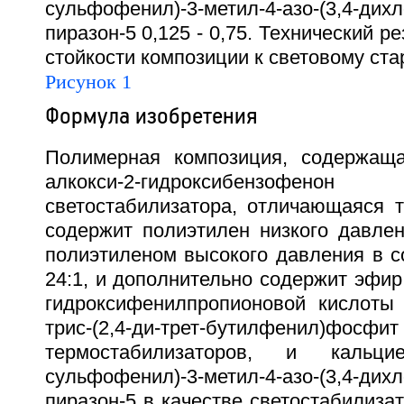
сульфофенил)-3-метил-4-азо-(3,4-дих
пиразон-5 0,125 - 0,75. Технический р
стойкости композиции к световому ста
Рисунок 1
Формула изобретения
Полимерная композиция, содержаща
алкокси-2-гидроксибензофе
светостабилизатора, отличающаяся т
содержит полиэтилен низкого давлен
полиэтиленом высокого давления в с
24:1, и дополнительно содержит эфир 
гидроксифенилпропионовой кислоты 
трис-(2,4-ди-трет-бутилфенил)ф
термостабилизаторов, и кальц
сульфофенил)-3-метил-4-азо-(3,4-дих
пиразон-5 в качестве светостабилиз