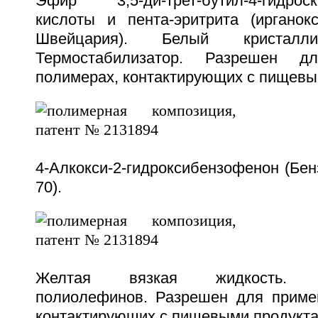
Эфир 3,5-ди-трет-бутил-4-гидроск
кислоты и пента-эритрита (ирганокс
Швейцария). Белый кристалли
Термостабилизатор. Разрешен 
полимерах, контактирующих с пищевы
4-Алкокси-2-гидроксибензофенон (Бен
70).
Желтая вязкая жидкость. Св
полиолефинов. Разрешен для приме
контактирующих с пищевыми продукта