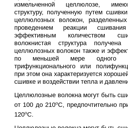
измельченной целлюлозе, имею
структуру, полученную путем сшивки
целлюлозных волокон, разделенных
проведением реакции сшивани
эффективным количеством сши
волокнистая структура получена
целлюлозных волокон также и эффек
по меньшей мере одного биф
трифункционального или полифункц
при этом она характеризуется хороше
сшивке и воздействии тепла и давлени
Целлюлозные волокна могут быть сши
o
от 100 до 210
C, предпочтительно п
o
120
C.