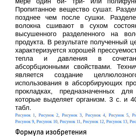
мере один би- три- или полифунк
Пропитанное вещество сушат. Разде
позднее чем после сушки. Раздел
волокна сшивают в сухом состоя
высушенного разделенного на вол
продукта. В результате полученный 
характеризуется хорошей прессуемос
тепла и давления в сочета
абсорбционными свойствами. Техни
является создание целлюлозно
использования в абсорбирующих прод
прокладках, предназначенных для
которые выделяет организм. 3 с. и 40
табл.
,
,
,
,
,
Рисунок 1
Рисунок 2
Рисунок 3
Рисунок 4
Рисунок 5
Р
,
,
,
,
,
Рисунок 9
Рисунок 10
Рисунок 11
Рисунок 12
Рисунок 13
Рис
Формула изобретения