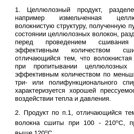
1. Целлюлозный продукт, раздел
например измельченная целл
волокнистую структуру, полученную п
состоянии целлюлозных волокон, раз
перед проведением сшивания
эффективным количеством сши
отличающийся тем, что волокнистая 
при пропитывании целлюлозных
эффективным количеством по меньше
три- или полифункционального спи
характеризуется хорошей прессуем
воздействии тепла и давления.
2. Продукт по п.1, отличающийся те
o
волокна сшиты при 100 - 210
C, п
o
выше 120
C.