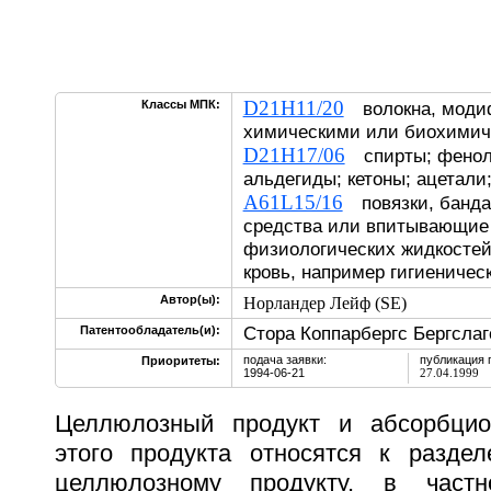
D21H11/20
Классы МПК:
волокна, моди
химическими или биохимич
D21H17/06
спирты; фенол
альдегиды; кетоны; ацетали;
A61L15/16
повязки, банда
средства или впитывающие 
физиологических жидкостей,
кровь, например гигиеничес
Автор(ы):
Норландер Лейф (SE)
Стора Коппарбергс Бергслаг
Патентообладатель(и):
подача заявки:
публикация 
Приоритеты:
1994-06-21
27.04.1999
Целлюлозный продукт и абсорбцио
этого продукта относятся к разде
целлюлозному продукту, в частн