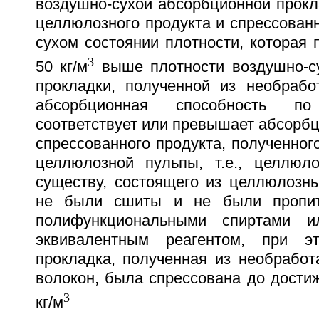
воздушно-сухой абсорбционной прокл
целлюлозного продукта и спрессован
сухом состоянии плотности, которая
3
50 кг/м
выше плотности воздушно-с
прокладки, полученной из необрабо
абсорбционная способность 
соответствует или превышает абсорб
спрессованного продукта, полученног
целлюлозной пульпы, т.е., целлюло
существу, состоящего из целлюлозны
не были сшиты и не были пропит
полифункциональными спиртами 
эквивалентным реагентом, при э
прокладка, полученная из необрабо
волокон, была спрессована до дости
3
кг/м