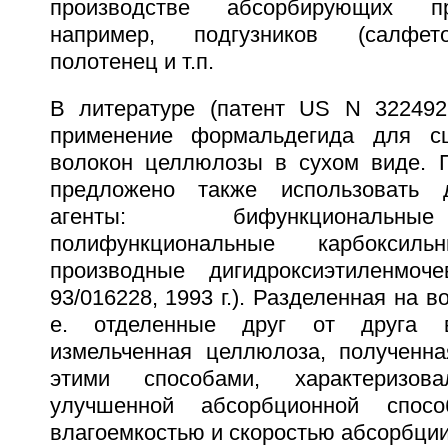
производстве абсорбирующих пр
например, подгузников (салфето
полотенец и т.п.
В литературе (патент US N 3224926
применение формальдегида для с
волокон целлюлозы в сухом виде. 
предложено также использовать 
агенты: бифункциональн
полифункциональные карбокси
производные дигидроксиэтиленмо
93/016228, 1993 г.). Разделенная на в
е. отделенные друг от друга в
измельченная целлюлоза, полученна
этими способами, характеризова
улучшенной абсорбционной спосо
влагоемкостью и скоростью абсорбции