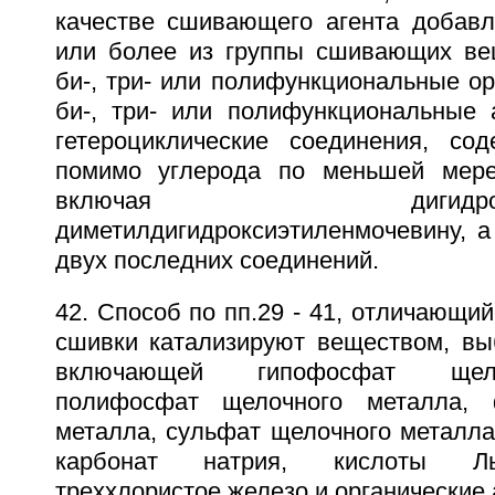
качестве сшивающего агента добав
или более из группы сшивающих ве
би-, три- или полифункциональные ор
би-, три- или полифункциональные 
гетероциклические соединения, со
помимо углерода по меньшей мере
включая дигидроксиэти
диметилдигидроксиэтиленмочевину, а
двух последних соединений.
42. Способ по пп.29 - 41, отличающий
сшивки катализируют веществом, вы
включающей гипофосфат щело
полифосфат щелочного металла, 
металла, сульфат щелочного металла
карбонат натрия, кислоты Ль
треххлористое железо и органические