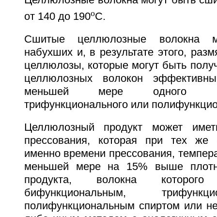
Целлюлозные волокна могут быть сши
o
от 140 до 190
C.
Сшитые целлюлозные волокна м
набухших и, в результате этого, раз
целлюлозы, которые могут быть полу
целлюлозных волокон эффективны
меньшей мере одного бифу
трифункционального или полифункцио
Целлюлозный продукт может имет
прессования, которая при тех же 
именно времени прессования, темпера
меньшей мере на 15% выше плотн
продукта, волокна которог
бифункциональным, трифунк
полифункциональным спиртом или не