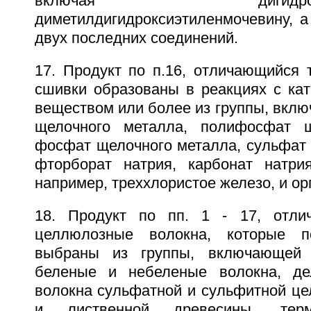
включая дигидроксиэти
диметилдигидроксиэтиленмочевину, а
двух последних соединений.
17. Продукт по п.16, отличающийся 
сшивки образованы в реакциях с кат
веществом или более из группы, вкл
щелочного металла, полифосфат щ
фосфат щелочного металла, сульфат 
фторборат натрия, карбонат натри
например, треххлористое железо, и ор
18. Продукт по пп. 1 - 17, отли
целлюлозные волокна, которые п
выбраны из группы, включающей 
беленые и небеленые волокна, де
волокна сульфатной и сульфитной це
и лиственной древесины, терм