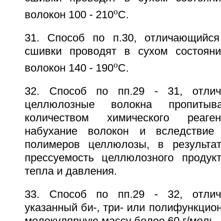
o
волокон 100 - 210
C.
31. Способ по п.30, отличающийся
сшивки проводят в сухом состояни
o
волокон 140 - 190
C.
32. Способ по пп.29 - 31, отли
целлюлозные волокна пропитыв
количеством химического реаге
набухание волокон и вследствие 
полимеров целлюлозы, в результат
прессуемость целлюлозного продук
тепла и давления.
33. Способ по пп.29 - 32, отли
указанный би-, три- или полифункцио