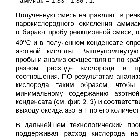
- аммиак = 1,33 - 1,38 : 1.
Полученную смесь направляют в реак
парокислородного окисления аммиа
отбирают пробу реакционной смеси, о
o
40
C и в полученном конденсате опр
азотной кислоты. Вышеупомянуту
пробы и анализ осуществляют по край
разном расходе кислорода в пр
соотношения. ПО результатам анализ
кислорода таким образом, чтобы 
минимальному содержанию азотно
конденсата (см. фиг. 2, 3) и соответс
выходу оксида азота II по его количес
В дальнейшем технологический про
поддерживая расход кислорода на