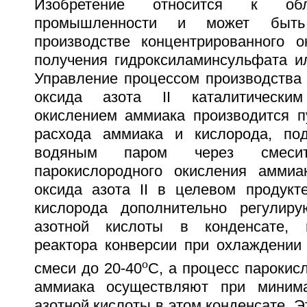
Изобретение относится к обл
промышленности и может быть
производстве концентрированного о
получения гидроксиламинсульфата ил
Управление процессом производства 
оксида азота II каталитическим
окислением аммиака производится п
расхода аммиака и кислорода, по
водяным паром через смеси
парокислородного окисления аммиа
оксида азота II в целевом продукт
кислорода дополнительно регулир
азотной кислоты в конденсате, 
реактора конверсии при охлаждении
o
смеси до 20-40
С, а процесс парокис
аммиака осуществляют при миним
азотной кислоты в этом конденсате. Э