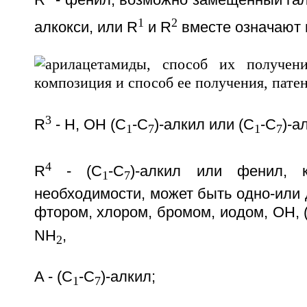
1
2
алкокси, или R
и R
вместе означают 
3
R
- Н, ОН (С
-С
)-алкил или (С
-С
)-а
1
7
1
7
4
R
- (С
-С
)-алкил или фенил, 
1
7
необходимости, может быть одно-или
фтором, хлором, бромом, иодом, ОН, 
NH
,
2
A - (С
-С
)-алкил;
1
7