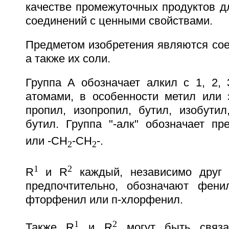
качестве промежуточных продуктов д
соединений с ценными свойствами.
Предметом изобретения являются сое
а также их соли.
Группа A обозначает алкил с 1, 2, 
атомами, в особенности метил или э
пропил, изопропил, бутил, изобутил, 
бутил. Группа "-алк" обозначает пр
или -CH
-CH
-.
2
2
1
2
R
и R
каждый, независимо друг 
предпочтительно, обозначают фени
фторфенил или п-хлорфенил.
1
2
Также R
и R
могут быть связа