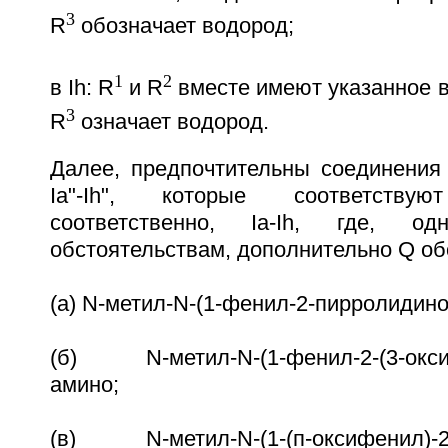
3
R
обозначает водород;
1
2
в Ih: R
и R
вместе имеют указанное в I
3
R
означает водород.
Далее, предпочтительны соединения 
Ia"-Ih", которые соответств
соответственно, Ia-Ih, где, о
обстоятельствам, дополнительно Q об
(а) N-метил-N-(1-фенил-2-пирролидино
(б) N-метил-N-(1-фенил-2-(3-окси-
амино;
(в) N-метил-N-(1-(п-оксифенил)-2-