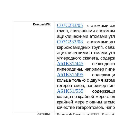
C07C233/05
Классы МПК:
с атомами азо
групп, связанными с атомам
ациклическими атомами уг
C07C233/08
с атомами уг
карбоксамидных групп, свя
ациклическими атомами уг
углеродного скелета, содер
A61K31/445
не конденси
пиперидины, например пипе
A61K31/495
содержащие 
кольца только с двумя атом
гетероатомов, например пип
A61K31/535
содержащие 
кольца по крайней мере с о
крайней мере с одним атом
качестве гетероатомов, нап
,
Автор(ы):
Рудольф Готтшлих (DE)
Карл-А