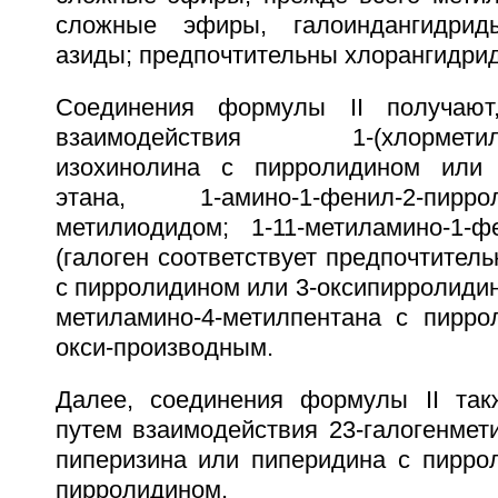
сложные эфиры, галоиндангидрид
азиды; предпочтительны хлорангидри
Соединения формулы II получают
взаимодействия 1-(хлорметил)-1,
изохинолина с пирролидином или 3
этана, 1-амино-1-фенил-2-пир
метилиодидом; 1-11-метиламино-1-фе
(галоген соответствует предпочтитель
с пирролидином или 3-оксипирролидина
метиламино-4-метилпентана с пирро
окси-производным.
Далее, соединения формулы II так
путем взаимодействия 23-галогенмет
пиперизина или пиперидина с пиррол
пирролидином.