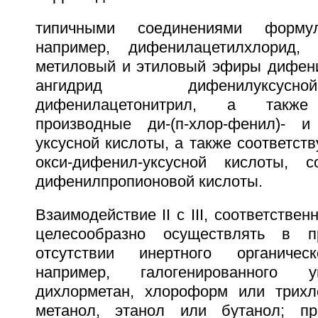
типичными соединениями форму
например, дифенилацетилхлорид,
метиловый и этиловый эфиры дифени
ангидрид дифенилуксус
дифенилацетонитрил, а также 
производные ди-(п-хлор-фенил)- и 
уксусной кислоты, а также соответс
окси-дифенил-уксусной кислоты, со
дифенилпропионовой кислоты.
Взаимодействие II с III, соответствен
целесообразно осуществлять в п
отсутствии инертного органическ
например, галогенированного у
дихлорметан, хлороформ или трихло
метанол, этанол или бутанол; пр