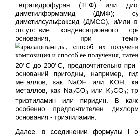
тетрагидрофуран (ТГФ) или дио
диметилформамид (ДМФ); су
диметилсульфоксид (ДМСО), и/или в
отсутствие конденсационного ср
основания, при темп
o
o
20
C до 200
C, предпочтительно при 
оснований пригодны, например, ги
металлов, как NaOH или KOH; ка
металлов, как Na
CO
или K
CO
; т
2
3
2
3
триэтиламин или пиридин. В каче
особенно предпочтителен дихлор
основания - триэтиламин.
Далее, в соединении формулы I о