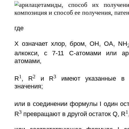
где
X означает хлор, бром, OH, OA, NH
алкокси, с 7-11 C-атомами или ар
атомами,
1
2
3
R
, R
и R
имеют указанные в 
значения;
или в соединении формулы I один ост
3
1
R
превращают в другой остаток Q, R