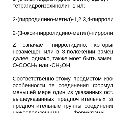
тетрагидроизохинолин-1-ил;
2-(пирродилино-метил)-1,2,3,4-пиррол
2-(3-окси-пирролидино-метил)-пирроли
Z означает пирролидино, которы
незамещен или в 3-положении заме
далее, однако, также моет быть заме
O-COCH
или -CH
OH.
3
2
Соответственно этому, предметом изо
особенности те соединения формул
меньшей мере один из указанных ост
вышеуказанных предпочтительных з
предпочтительные группы соединени
нижеследующими формулами 