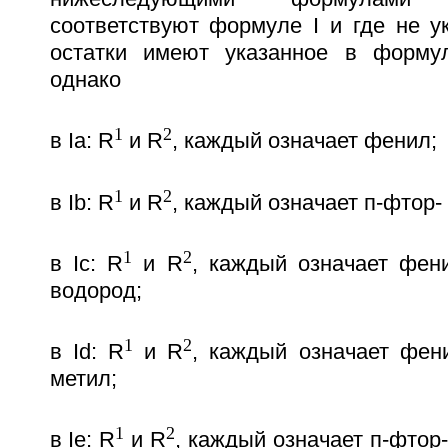
соответствуют формуле I и где не у
остатки имеют указанное в формул
однако
1
2
в Ia: R
и R
, каждый означает фенил;
1
2
в Ib: R
и R
, каждый означает п-фтор-
1
2
в Ic: R
и R
, каждый означает фен
водород;
1
2
в Id: R
и R
, каждый означает фен
метил;
1
2
в Ie: R
и R
, каждый означает п-фтор