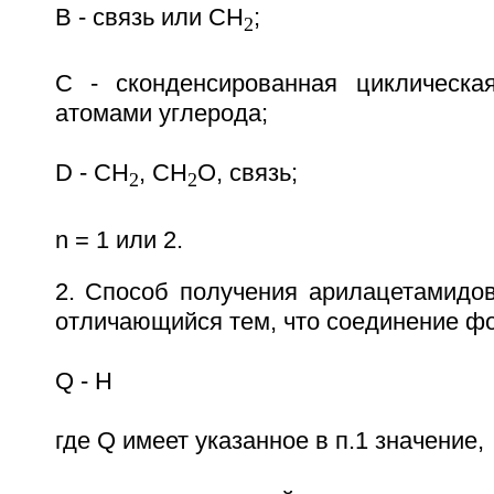
B - связь или CH
;
2
С - сконденсированная циклическа
атомами углерода;
D - CH
, CH
O, связь;
2
2
n = 1 или 2.
2. Способ получения арилацетамидов
отличающийся тем, что соединение фо
Q - H
где Q имеет указанное в п.1 значение,