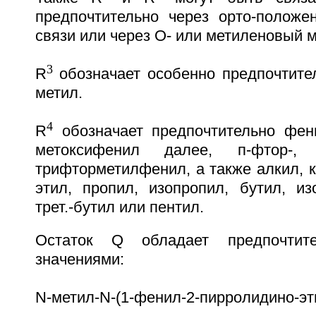
предпочтительно через орто-положе
связи или через O- или метиленовый м
3
R
обозначает особенно предпочтите
метил.
4
R
обозначает предпочтительно фени
метоксифенил далее, п-фтор-,
трифторметилфенил, а также алкил, к
этил, пропил, изопропил, бутил, изо
трет.-бутил или пентил.
Остаток Q обладает предпочтит
значениями:
N-метил-N-(1-фенил-2-пирролидино-эт