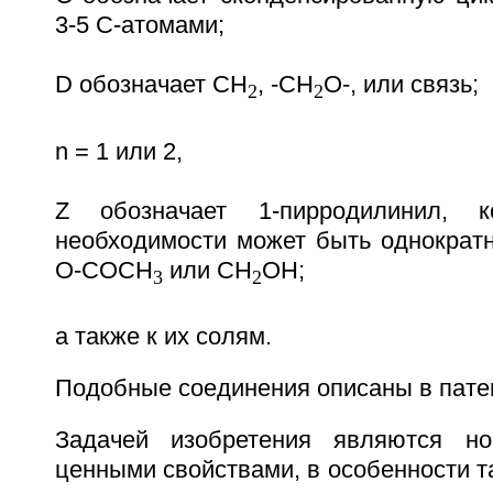
3-5 C-атомами;
D обозначает CH
, -CH
O-, или связь;
2
2
n = 1 или 2,
Z обозначает 1-пирродилинил, 
необходимости может быть однократ
O-COCH
или CH
OH;
3
2
а также к их солям.
Подобные соединения описаны в пате
Задачей изобретения являются н
ценными свойствами, в особенности т