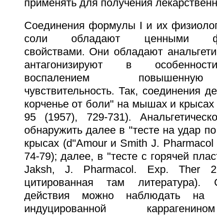
применять для получения лекарственн
Соединения формулы I и их физиоло
соли обладают ценными фарм
свойствами. Они обладают анальгети
антагонизируют в особенност
воспалением повышенную
чувствительность. Так, соединения де
корченье от боли" на мышах и крысах (
95 (1957), 729-731). Анальгетичес
обнаружить далее в "тесте на удар по
крысах (d"Amour и Smith J. Pharmacol 
74-79); далее, в "тесте с горячей пла
Jaksh, J. Pharmacol. Exp. Ther 2
цитированная там литература). 
действия можно наблюдать на 
индуцированной каррагени