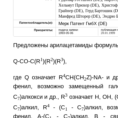
,
Хельмут Прюхер (DE)
Христоф
,
Грайнер (DE)
Герд Бартошик (D
,
Манфред Шторер (DE)
Эндрю Б
Мерк Патент ГмбХ (DE)
Патентообладатель(и):
подача заявки:
публикация 
Приоритеты:
1993-05-06
20.01.1999
Предложены арилацетамиды формулы
1
2
3
Q-CO-C(R
)(R
)(R
),
4
где Q означает R
CH(CH
Z)-NA- и др
2
фенил, возможно замещенный гал
3
С
)алкокси и др., R
означает Н, ОН, (
7
4
С
)алкил, R
- (С
- С
)алкил, во
7
1
7
фенил, А-(С
- С
)алкил, В - с