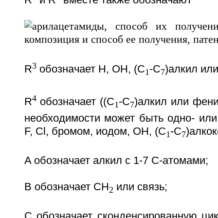
3
R
обозначает H, OH, (C
-C
)алкил или
1
7
4
R
обозначает ((C
-C
)алкил или фени
1
7
необходимости может быть одно- или
F, Cl, бромом, иодом, OH, (C
-C
)алкок
1
7
A обозначает алкил с 1-7 С-атомами;
B обозначает CH
или связь;
2
C обозначает сконденсированную цик