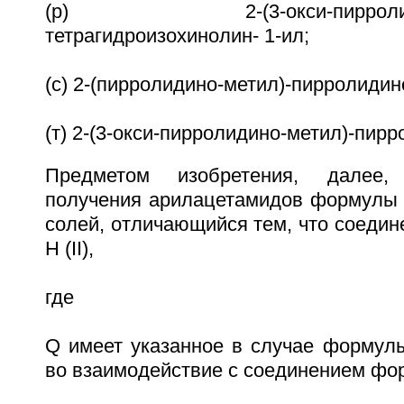
(р) 2-(3-окси-пирролидино-
тетрагидроизохинолин- 1-ил;
(с) 2-(пирролидино-метил)-пирролидин
(т) 2-(3-окси-пирролидино-метил)-пирр
Предметом изобретения, далее,
получения арилацетамидов формулы I 
солей, отличающийся тем, что соедине
H (II),
где
Q имеет указанное в случае формулы
во взаимодействие с соединением фор