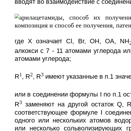
вводят во взаимодействие с соединен
где Х означает Cl, Br, OH, OA, NH
алкокси с 7 - 11 атомами углерода ил
атомами углерода;
1
2
3
R
, R
, R
имеют указанные в п.1 знач
или в соединении формулы I по п.1 ос
3
R
заменяют на другой остаток Q, 
соответствующее формуле I соединен
одного или нескольких атомов водо
или несколько сольволизирующих г