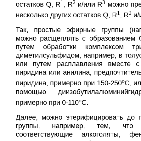
1
2
3
остатков Q, R
, R
и/или R
можно пре
1
2
несколько других остатков Q, R
, R
и/
Так, простые эфирные группы (нап
можно расщеплять с образованием O
путем обработки комплексом т
диметилсульфидом, например, в толу
или путем расплавления вместе с 
пиридина или анилина, предпочтител
o
пиридина, примерно при 150-250
C, и
помощью диизобутилалюминийги
o
примерно при 0-110
C.
Далее, можно этерифицировать до 
группы, например, тем, что 
соответствующие алкоголяты, ф