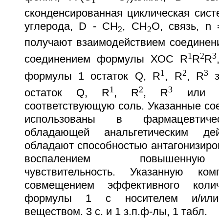
1
7
сконденсированная циклическая сист
углерода, D - CH
, CH
O, связь, n
2
2
получают взаимодействием соединен
1
2
3
соединением формулы ХОС R
R
R
1
2
3
формулы 1 остаток Q, R
, R
, R
з
1
2
3
остаток Q, R
, R
, R
или п
соответствующую соль. Указанные со
использованы в фармацевтичес
обладающей анальгетическим дей
обладают способностью антагонизиро
воспалением повышенную
чувствительность. Указанную ко
совмещением эффективного колич
формулы 1 с носителем и/или 
веществом. 3 c. и 1 з.п.ф-лы, 1 табл.