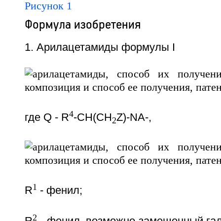
Рисунок 1
Формула изобретения
1. Арилацетамиды формулы I
4
где Q - R
-CH(CH
Z)-NA-,
2
1
R
- фенил;
2
R
- фенил, возможно замещенный гал