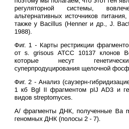
поэтому мы полагаем, что этот ген яв
регуляторной системы, вовл
альтернативных источников питания,
также у Bacillus (Henner и др., J. Bact
1988).
Фиг. 1 - Карты рестрикции фрагмент
от s. grisous АТСС 10137 клонов Bg
которые несут генетическ
суперпродуцирования щелочной фосф
Фиг. 2 - Анализ (саузерн-гибридизаци
1 кб Bgl II фрагментом pIJ AD3 и г
видов streptomyces.
A/ фрагменты ДНК, полученные Ba 
геномных ДНК (полосы 2 - 7).