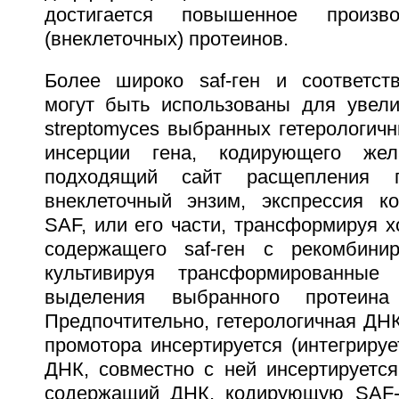
достигается повышенное произво
(внеклеточных) протеинов.
Более широко saf-ген и соответст
могут быть использованы для увели
streptomyces выбранных гетерологич
инсерции гена, кодирующего же
подходящий сайт расщепления г
внеклеточный энзим, экспрессия к
SAF, или его части, трансформируя хо
содержащего saf-ген с рекомбини
культивируя трансформированные
выделения выбранного протеин
Предпочтительно, гетерологичная ДНК
промотора инсертируется (интегриру
ДНК, совместно с ней инсертируется
содержащий ДНК, кодирующую SAF-п