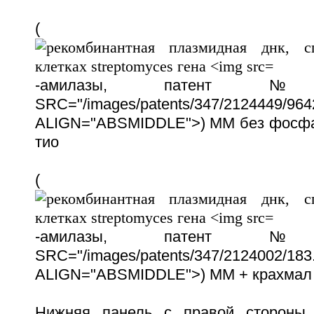
(
-амилазы, патент 
SRC="/images/patents/347/2124449/9642
ALIGN="ABSMIDDLE">) ММ без фосфат
тио
(
-амилазы, патент 
SRC="/images/patents/347/2124002/183.
ALIGN="ABSMIDDLE">) ММ + крахмал /
Нижняя панель с правой стороны 