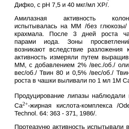
Дифко, с pH 7,5 и 40 мкг/мл ХР/.
Амилазная активность колон
испытывалась на ММ /без глюкозы/
крахмала. После 3 дней роста ч
парами иода. Зоны просветлени
возникают вследствие разложения 
активность измеряли путем выращива
ММ, с добавлением 2% /вес./об./ олив
вес/об./ Твин 80 и 0,5% /вес/об./ Тв
роста в чашки выливали по 1 мл 1М C
Продуцирование липазы наблюдали 
2+
Ca
-жирная кислота-комплекса /Ode
Technol. 64: 363 - 371, 1986/.
Протеазуню активность испытывали в