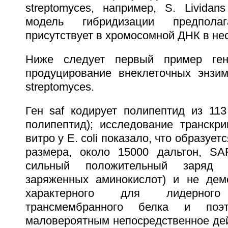
streptomyces, например, S. Lividan
модель гибридизации предполаг
присутствует в хромосомной ДНК в нес
Ниже следует первый пример ген
продуцирование внеклеточных энзи
streptomyces.
Ген saf кодирует полипептид из 113
полипептид); исследование транскри
витро у E. coli показало, что образуе
размера, около 15000 дальтон, SA
сильный положительный заряд 
заряженных аминокислот) и не демо
характерного для лидерно
трансмембранного белка и поэт
маловероятным непосредственное дей