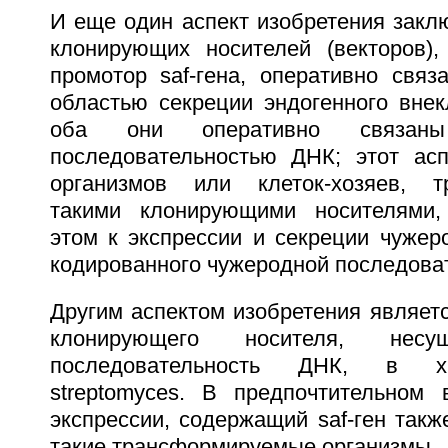
И еще один аспект изобретения закл
клонирующих носителей (векторов)
промотор saf-гена, оперативно связ
областью секреции эндогенного внек
оба они оперативно связан
последовательностью ДНК; этот асп
организмов или клеток-хозяев, т
такими клонирующими носителями
этом к экспрессии и секреции чужер
кодированного чужеродной последова
Другим аспектом изобретения являетс
клонирующего носителя, несу
последовательность ДНК, в 
streptomyces. В предпочтительном 
экспрессии, содержащий saf-ген такж
такие трансформируемые организмы.