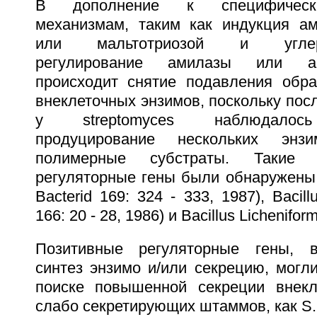
В дополнение к специфическ
механизмам, таким как индукция а
или мальтотриозой и углерод
регулирование амилазы или аг
происходит снятие подавления обра
внеклеточных энзимов, поскольку пос
у streptomyces наблюдалось
продуцирование нескольких энзи
полимерные субстраты. Такие т
регуляторные гены были обнаружены в B
Bacterid 169: 324 - 333, 1987), Bacillu
166: 20 - 28, 1986) и Bacillus Licheniform
Позитивные регуляторные гены, 
синтез энзимо и/или секрецию, могл
поиске повышенной секреции внекл
слабо секретирующих штаммов, как S.L