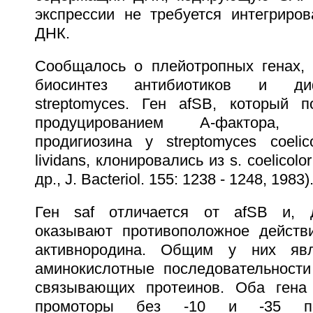
экспрессии не требуется интегриро
ДНК.
Сообщалось о плейотропных генах,
биосинтез антибиотиков и д
streptomyces. Ген afSB, который п
продуцированием A-фактора,
продигиозина у streptomyces coelic
lividans, клонировались из s. coelicolor
др., J. Bacteriol. 155: 1238 - 1248, 1983)
Ген saf отличается от afSB и, д
оказывают противоположное действ
активнородина. Общим у них явл
аминокислотные последовательност
связывающих протеинов. Оба гена
промоторы без -10 и -35 посл