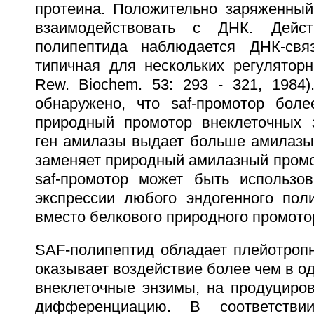
протеина. Положительно заряженный
взаимодействовать с ДНК. Дейст
полипептида наблюдается ДНК-свя
типичная для нескольких регуляторн
Rew. Biochem. 53: 293 - 321, 1984
обнаружено, что saf-промотор бол
природный промотор внеклеточных 
ген амилазы выдает больше амилазы,
заменяет природный амилазный промо
saf-промотор может быть использо
экспрессии любого эндогенного пол
вместо белкового природного промото
SAF-полипептид обладает плейотропн
оказывает воздействие более чем в о
внеклеточные энзимы, на продуциров
дифференциацию. В соответстви