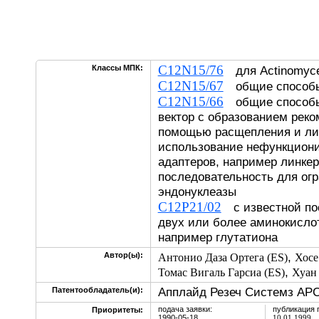
C12N15/76
Классы МПК:
для Actinomyce
C12N15/67
общие способы 
C12N15/66
общие способы 
вектор с образованием реко
помощью расщепления и ли
использование нефункцион
адаптеров, например линке
последовательность для ог
эндонуклеазы
C12P21/02
с известной по
двух или более аминокислот
например глутатиона
,
Автор(ы):
Антонио Даза Ортега (ES)
Хосе
,
Томас Вигаль Гарсиа (ES)
Хуан
Апплайд Резеч Системз АРС
Патентообладатель(и):
подача заявки:
публикация 
Приоритеты:
1990-05-18
10.01.1999