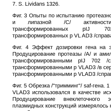
7. S. Lividans 1326.
Фиг. 3 Опыты по испытанию протеазной
и липазной /C/ активност
трансформированных pIJ 
трансформированных p VL AD3 /справа
Фиг. 4 Эффект дозировки гена на эк
Продуцирование протеазы /A/ и амила
трансформированными pIJ 702 /сл
трансформированными p VLAD3 /в серед
трансформированными p VLAD3 /справ
Фиг. 5 Обрезка /"тримминг"/ saf-гена. 1
VLAD3 использовался в качестве исх
Продуцирование внеклеточного
плазмидных конструкций измерялось 