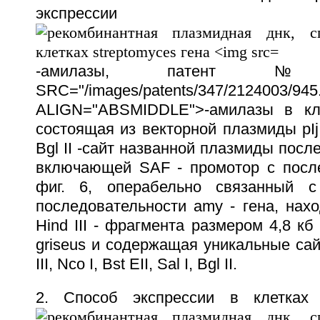
экспресси
-амилазы, патент 
SRC="/images/patents/347/2124003/945.
ALIGN="ABSMIDDLE">-амилазы в кле
состоящая из векторной плазмиды pIj
Bgl II -сайт названной плазмиды посл
включающей SAF - промотор с посл
фиг. 6, операбельно связанный с
последовательности amy - гена, нах
Hind III - фрагмента размером 4,8 кб
griseus и содержащая уникальные сай
III, Nco I, Bst EII, Sal I, Bgl II.
2. Способ экспрессии в клетках S