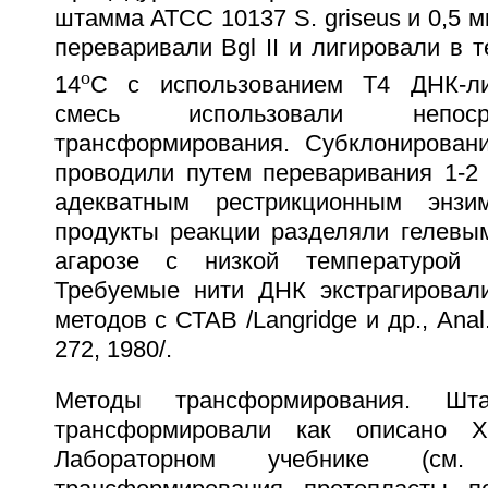
штамма АТСС 10137 S. griseus и 0,5 м
переваривали Bgl II и лигировали в т
o
14
C с использованием T4 ДНК-ли
смесь использовали непос
трансформирования. Субклонирован
проводили путем переваривания 1-2
адекватным рестрикционным энзи
продукты реакции разделяли гелевы
агарозе с низкой температурой 
Требуемые нити ДНК экстрагировал
методов с СТАВ /Langridge и др., Anal
272, 1980/.
Методы трансформирования. Шта
трансформировали как описано 
Лабораторном учебнике (см