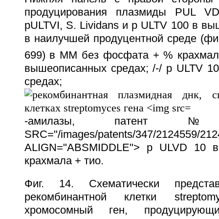
продуцирования плазмиды PUL VD
pULTVI, S. Lividans и p ULTV 100 в в
в наилучшей продуцентной среде (фиг. 
699) в ММ без фосфата + % крахмала
вышеописанных средах; /-/ p ULTV 1
среда
-амилазы, патент 
SRC="/images/patents/347/2124559/2124
ALIGN="ABSMIDDLE"> p ULVD 10
крахмала + тио.
Фиг. 14. Схематически представ
рекомбинантной клетки streptom
хромосомный ген, продуцирующий