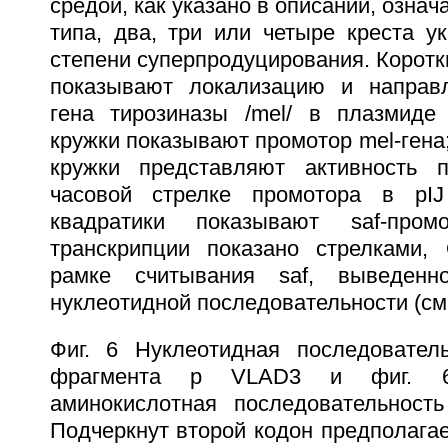
средой, как указано в описании, означ
типа, два, три или четыре креста у
степени суперпродуцирования. Коротк
показывают локализацию и направл
гена тирозиназы /mel/ в плазмиде
кружки показывают промотор mel-гена;
кружки представляют активность п
часовой стрелке промотора в pI
квадратики показывают saf-пром
транскрипции показано стрелками, 
рамке считывания saf, выведен
нуклеотидной последовательности (см.
Фиг. 6 Нуклеотидная последователь
фрагмента p VLAD3 и фиг. 6
аминокислотная последовательность 
Подчеркнут второй кодон предполага