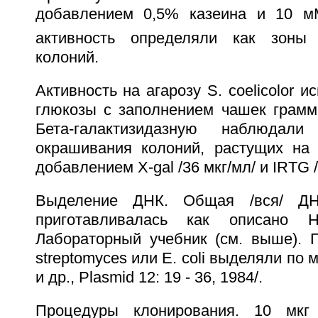
добавлением 0,5% казеина и 10 м
активность определяли как зоны 
колоний.
Активность на агарозу S. coelicolоr 
глюкозы с заполнением чашек грамм
Бета-галактизидазную наблюда
окрашивания колоний, растущих на
добавлением X-gal /36 мкг/мл/ и IRTG /
Выделение ДНК. Общая /вся/ ДНК
приготавливалась как описано
Лабораторный учебник (см. выше).
streptomyces или E. coli выделяли по 
и др., Plasmid 12: 19 - 36, 1984/.
Процедуры клонирования. 10 мкг