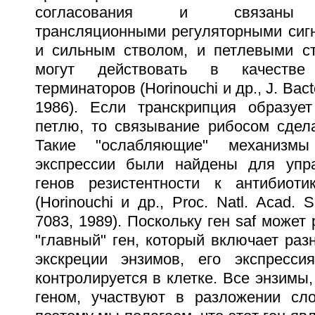
согласования и связаны п
трансляционными регуляторными сигн
и сильным стволом, и петлевыми ст
могут действовать в качестве 
терминаторов (Horinouchi и др., J. Bacter
1986). Если транскрипция образуе
петлю, то связывание рибосом сдел
Такие "ослабляющие" механизмы
экспрессии были найдены для упра
генов резистентности к антибиоти
(Horinouchi и др., Proc. Natl. Acad. 
7083, 1989). Поскольку ген saf может
"главный" ген, который включает раз
экскреции энзимов, его экспрессия
контролируется в клетке. Все энзимы,
геном, участвуют в разложении сл