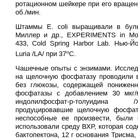
ротационном шейкере при его вращен
об./мин.
Штаммы E. coli выращивали в бульо
Миллер и др., EXPERIMENTS in Molec
433, Cold Spring Harbor Lab. Нью-Й
o
Luria /LA/ при 37
C.
Чашечные опыты с энзимами. Исследо
на щелочную фосфатазу проводили 
без глюкозы, содержащей пониженн
фосфатазы с добавлением 30 мкг/м
индолилфосфат-р-толуидина 
продуцировавшие щелочную фосфата
неспособные ее произвести, были 
использовали среду ВХР, которая соде
бактопектона, 12 г основания Трисма, 