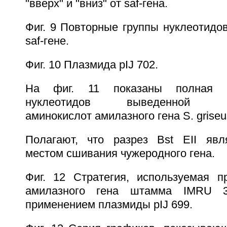
"вверх" и "вниз" от saf-гена.
Фиг. 9 Повторные группы нуклеотидо
saf-гене.
Фиг. 10 Плазмида pIJ 702.
На фиг. 11 показаны полная по
нуклеотидов выведенной пос
аминокислот амилазного гена S. griseu
Полагают, что разрез Bst EII явл
местом сшивания чужеродного гена.
Фиг. 12 Стратегия, используемая п
амилазного гена штамма IMRU 3
применением плазмиды pIJ 699.