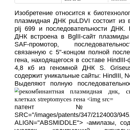
Изобретение относится к биотехноло
плазмидная ДНК puLDVI состоит из 
pIj 699 и последовательности ДНК. 
ДНК встроена в BglII-сайт плазмиды
SAF-промотор, последовательно
связанную с 5"-концом полной после
гена, находящегося в составе HindIII
4,8 кб из геномной ДНК S. Grise
содержит уникальные сайты: HindIII, NcoI
Выделяют полную последовательн
патент № 21
SRC="/images/patents/347/2124003/945.
ALIGN="ABSMIDDLE"> -амилазы, сод