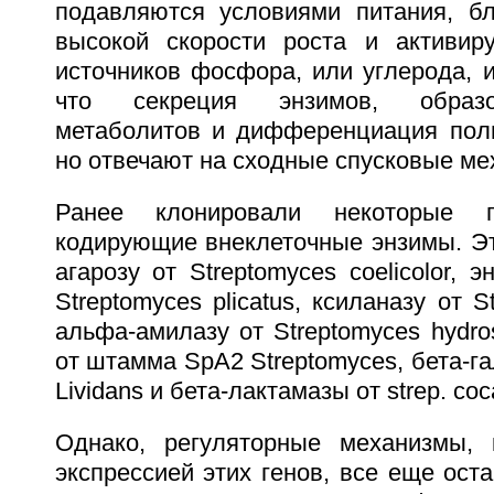
подавляются условиями питания, б
высокой скорости роста и активир
источников фосфора, или углерода, и
что секреция энзимов, образо
метаболитов и дифференциация пол
но отвечают на сходные спусковые ме
Ранее клонировали некоторые ге
кодирующие внеклеточные энзимы. Э
агарозу от Streptomyces coelicolor, 
Streptomyces plicatus, ксиланазу от S
альфа-амилазу от Streptomyces hydro
от штамма SpA2 Streptomyces, бета-гал
Lividans и бета-лактамазы от strep. cocao
Однако, регуляторные механизмы, 
экспрессией этих генов, все еще ост