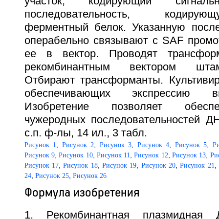
участок, кодирующий сигна
последовательность, кодиру
ферментный белок. Указанную после
операбельно связывают с SAF промо
ее в вектор. Проводят трансфор
рекомбинантным вектором штам
Отбирают трансформанты. Культивир
обеспечивающих экспрессию вв
Изобретение позволяет обеспе
чужеродных последовательностей ДНК
с.п. ф-лы, 14 ил., 3 табл.
,
,
,
,
,
Рисунок 1
Рисунок 2
Рисунок 3
Рисунок 4
Рисунок 5
Р
,
,
,
,
,
Рисунок 9
Рисунок 10
Рисунок 11
Рисунок 12
Рисунок 13
Ри
,
,
,
,
,
Рисунок 17
Рисунок 18
Рисунок 19
Рисунок 20
Рисунок 21
,
,
24
Рисунок 25
Рисунок 26
Формула изобретения
1. Рекомбинантная плазмидная