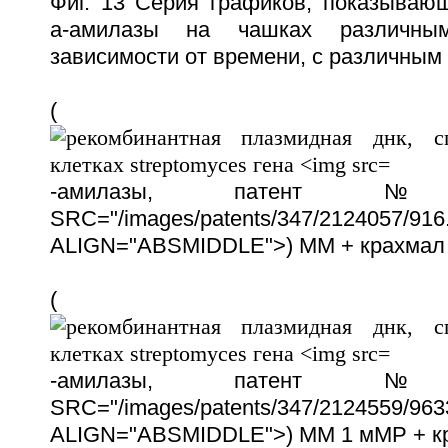
Фиг. 13 Серия графиков, показываю
а-амилазы на чашках различны
зависимости от времени, с различным 
(
-амилазы, патент 
SRC="/images/patents/347/2124057/916.
ALIGN="ABSMIDDLE">) ММ + крахмал 
(
-амилазы, патент 
SRC="/images/patents/347/2124559/9633
ALIGN="ABSMIDDLE">) ММ 1 мМР + кр