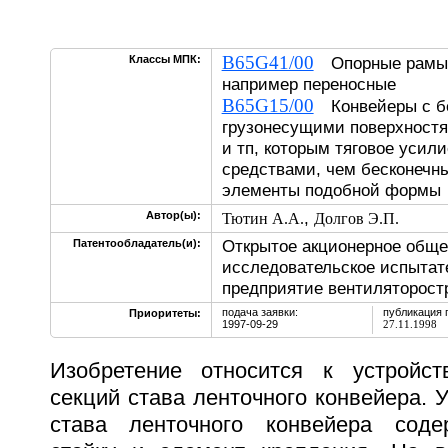
B65G41/00
Классы МПК:
Опорные рамы д
например переносные
B65G15/00
Конвейеры с б
грузонесущими поверхностя
и тп, которым тяговое усил
средствами, чем бесконечн
элементы подобной формы
,
Автор(ы):
Тютин А.А.
Долгов Э.П.
Открытое акционерное обще
Патентообладатель(и):
исследовательское испытат
предприятие вентиляторост
подача заявки:
публикация 
Приоритеты:
1997-09-29
27.11.1998
Изобретение относится к устройс
секций става ленточного конвейера. 
става ленточного конвейера соде