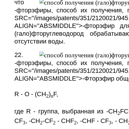
что
-фторэфиры, способ их получения,
SRC="/images/patents/351/2120021/945.
ALIGN="ABSMIDDLE">-фторэфир дл
(гало)фторуглеводород обрабатыв
отсутствии воды.
22.
-фторэфиры, способ их получения,
SRC="/images/patents/351/2120021/945.
ALIGN="ABSMIDDLE">-Фторэфир общ
R - O - (CH
)
F,
2
n
где R - группа, выбранная из -CH
FC
2
CF
, -CH
-CF
- CHF
, -CHF - CF
, - CH
3
2
2
2
3