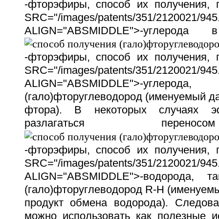
-фторэфиры, способ их получения,
SRC="/images/patents/351/2120021/945.
ALIGN="ABSMIDDLE">-углерод
-фторэфиры, способ их получения,
SRC="/images/patents/351/2120021/945.
ALIGN="ABSMIDDLE">-углерода,
(гало)фторуглеводород (именуемый д
фтора). В некоторых случаях 
разлагаться перен
-фторэфиры, способ их получения,
SRC="/images/patents/351/2120021/945.
ALIGN="ABSMIDDLE">-водорода, т
(гало)фторуглеводород R-H (именуем
продукт обмена водорода). Следов
можно использовать как полезные 