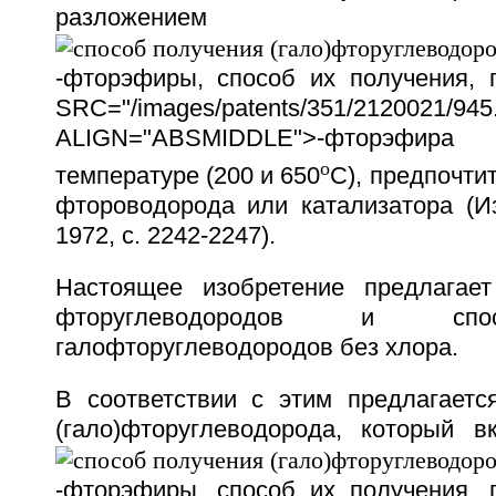
разложением соотве
-фторэфиры, способ их получения,
SRC="/images/patents/351/2120021/945.
ALIGN="ABSMIDDLE">-фторэфира
o
температуре (200 и 650
C), предпочти
фтороводорода или катализатора (
1972, с. 2242-2247).
Настоящее изобретение предлагает
фторуглеводородов и спо
галофторуглеводородов без хлора.
В соответствии с этим предлагаетс
(гало)фторуглеводорода, который в
-фторэфиры, способ их получения,