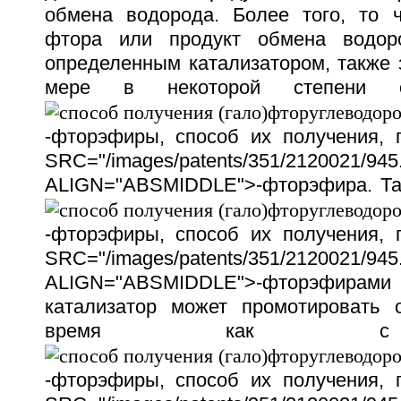
обмена водорода. Более того, то 
фтора или продукт обмена водор
определенным катализатором, также 
мере в некоторой степени о
-фторэфиры, способ их получения,
SRC="/images/patents/351/2120021/945.
ALIGN="ABSMIDDLE">-фторэфира. Та
-фторэфиры, способ их получения,
SRC="/images/patents/351/2120021/945.
ALIGN="ABSMIDDLE">-фторэфира
катализатор может промотировать 
время как с 
-фторэфиры, способ их получения,