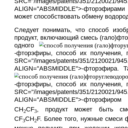
SRC="/images/patents/351/2120021/945.
ALIGN="ABSMIDDLE">-фторэфирами т
может способствовать обмену водород
Следует понимать, что способ изоб
продукт, включающий смесь (гало)фт
одного
-фторэфиры, способ их получения,
SRC="/images/patents/351/2120021/945.
ALIGN="ABSMIDDLE">-фторэфира. Та
-фторэфиры, способ их получения,
SRC="/images/patents/351/2120021/945.
ALIGN="ABSMIDDLE">-фторэфиром
CH
CF
, продукт может быть с
2
3
CF
CH
F. Более того, нужные смеси
3
2