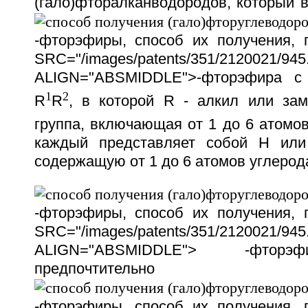
(гало)фторалканводородов, который 
-фторэфиры, способ их получения,
SRC="/images/patents/351/2120021/945.
ALIGN="ABSMIDDLE">-фторэфира с
1
2
R
R
, в которой R - алкил или за
группа, включающая от 1 до 6 атомов
каждый представляет собой H или 
содержащую от 1 до 6 атомов углерод
-фторэфиры, способ их получения,
SRC="/images/patents/351/2120021/945.
ALIGN="ABSMIDDLE"> -фторэ
предпочтительно
-фторэфиры, способ их получения,