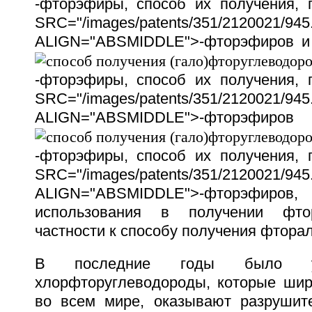
-фторэфиры, способ их получения,
SRC="/images/patents/351/2120021/945.
ALIGN="ABSMIDDLE">-фторэфиров и 
-фторэфиры, способ их получения,
SRC="/images/patents/351/2120021/945.
ALIGN="ABSMIDDLE">-фторэ
-фторэфиры, способ их получения,
SRC="/images/patents/351/2120021/945.
ALIGN="ABSMIDDLE">-фторэфиров
использования в получении фтор
частности к способу получения фтора
В последние годы было ус
хлорфторуглеводороды, которые шир
во всем мире, оказывают разрушит