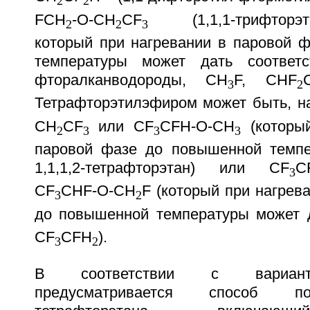
2
2
FCH
-O-CH
CF
(1,1,1-трифторэти
2
2
3
который при нагревании в паровой 
температуры может дать соответ
фторалканводороды, CH
F, CHF
3
2
Тетрафторэтилэфиром может быть, н
CH
CF
или CF
CFH-O-CH
(который
2
3
3
3
паровой фазе до повышенной темпе
1,1,1,2-тетрафторэтан) или CF
C
3
CF
CHF-O-CH
F (который при нагрев
3
2
до повышенной температуры может 
CF
CFH
).
3
2
В соответствии с вариант
предусматривается способ пол