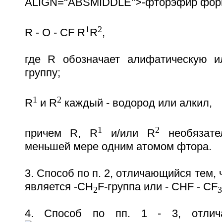
ALIGN="ABSMIDDLE">-фторэфир фо
1
2
R - O - CF R
R
,
где R обозначает алифатическую и
группу;
1
2
R
и R
каждый - водород или алкил,
1
2
причем R, R
и/или R
необязате
меньшей мере одним атомом фтора.
3. Способ по п. 2, отличающийся тем, 
является -CH
F-группа или - CHF - CF
2
3
4. Способ по пп. 1 - 3, отлич