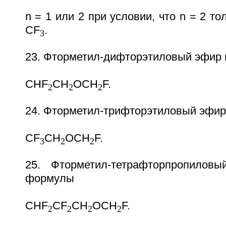
n = 1 или 2 при условии, что n = 2 то
CF
.
3
23. Фторметил-дифторэтиловый эфир 
CHF
CH
OCH
F.
2
2
2
24. Фторметил-трифторэтиловый эфир
CF
CH
OCH
F.
3
2
2
25. Фторметил-тетрафторпропило
формулы
CHF
CF
CH
OCH
F.
2
2
2
2