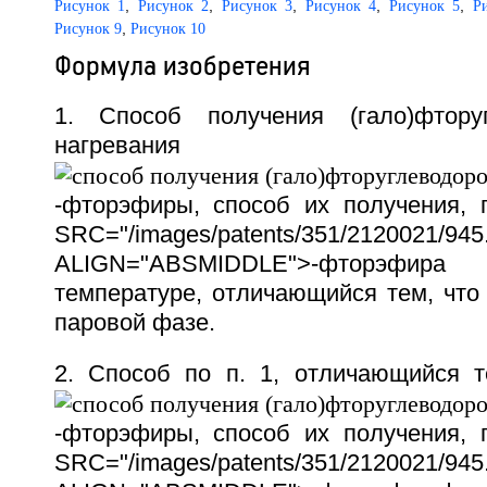
,
,
,
,
,
Рисунок 1
Рисунок 2
Рисунок 3
Рисунок 4
Рисунок 5
Р
,
Рисунок 9
Рисунок 10
Формула изобретения
1. Способ получения (гало)фтору
нагревания
-фторэфиры, способ их получения,
SRC="/images/patents/351/2120021/945.
ALIGN="ABSMIDDLE">-фторэфира
температуре, отличающийся тем, что
паровой фазе.
2. Способ по п. 1, отличающийся т
-фторэфиры, способ их получения,
SRC="/images/patents/351/2120021/945.