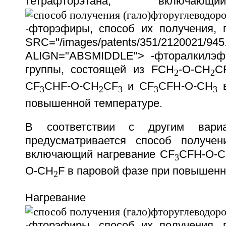
тетрафторэтана, включающ
-фторэфиры, способ их получения,
SRC="/images/patents/351/2120021/945.
ALIGN="ABSMIDDLE"> -фторалкилэфи
группы, состоящей из FCH
-O-CH
C
2
2
CF
CHF-O-CH
CF
и CF
CFH-O-CH
в
3
2
3
3
3
повышенной температуре.
В соответствии с другим вариа
предусматривается способ получен
включающий нагревание CF
CFH-O-
3
O-CH
F в паровой фазе при повышенн
2
Нагревание
-фторэфиры, способ их получения,