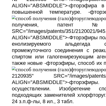
ALIGN="ABSMIDDLE">-фторэфира в
повышенной температуре.
-фтор
получения, патент 
SRC="/images/patents/351/2120021/945.
ALIGN="ABSMIDDLE">-Фторэфиры пол
енолизируемого альдегида 
промежуточного соединения с реак
спиртом или галогенирезующим аге
также новые
-фторэфиры, способ их 
2120935" SRC="/images/patents/35
ALIGN="ABSMIDDLE">-фторэфиры
осуществлении. Изобретение спо
подходящих заменителей хлорфторугл
24 з.п.ф-лы, 8 ил., 3 табл.