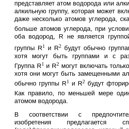
представляет атом водорода или алк
алкильную группу, которая может вкл
даже несколько атомов углерода, ск
больше атомов углерода, при услови
оба водород, R не является группо
1
2
группы R
и R
будут обычно группа
хотя могут быть группами и с раз
1
2
Группа R
и R
могут включать только
хотя они могут быть замещенными ал
1
2
обычно группы R
и R
будут фторир
Как правило, по меньшей мере оди
атомом водорода.
В соответствии с предпочтите
изобретения предлагается с