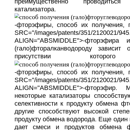
преимущественно проводитьс
катализатора. Прео
-фторэфиры, способ их получения,
SRC="/images/patents/351/2120021/945.
ALIGN="ABSMIDDLE">-фторэфира и
(гало)фторалканводороду зависит 
присутствии которого
-фторэфиры, способ их получения,
SRC="/images/patents/351/2120021/945.
ALIGN="ABSMIDDLE">-фторэфир.
некоторые катализаторы способству
селективности к продукту обмена фт
другие способствуют высокой степе
продукту обмена водорода. Еще один 
дает смеси и продуктов обмена ф