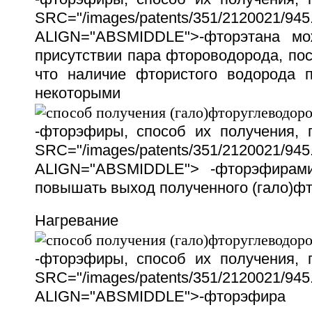
SRC="/images/patents/351/2120021/945.
ALIGN="ABSMIDDLE">-фторэтана мо
присутствии пара фтороводорода, по
что наличие фтористого водорода 
некоторыми
-фторэфиры, способ их получения,
SRC="/images/patents/351/2120021/945.
ALIGN="ABSMIDDLE"> -фторэфирам
повышать выход полученного (гало)ф
Нагревание
-фторэфиры, способ их получения,
SRC="/images/patents/351/2120021/945.
ALIGN="ABSMIDDLE">-фто