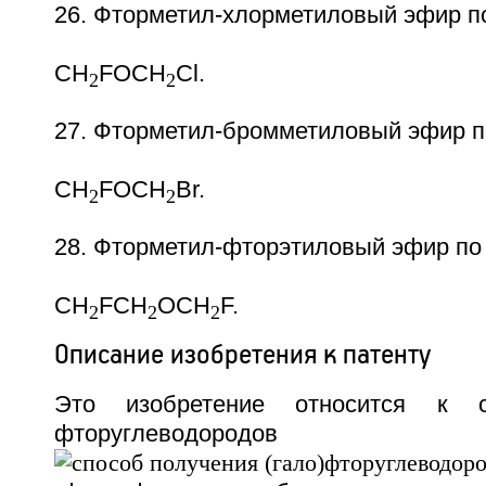
26. Фторметил-хлорметиловый эфир п
CH
FOCH
Cl.
2
2
27. Фторметил-бромметиловый эфир п
CH
FOCH
Br.
2
2
28. Фторметил-фторэтиловый эфир по
CH
FCH
OCH
F.
2
2
2
Описание изобретения к патенту
Это изобретение относится к с
фторуглеводор