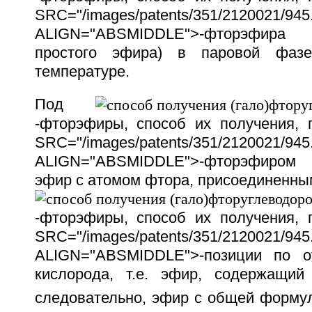
SRC="/images/patents/351/2120021/945.
ALIGN="ABSMIDDLE">-фторэфира 
простого эфира) в паровой фаз
температуре.
Под
-фторэфиры, способ их получения,
SRC="/images/patents/351/2120021/945.
ALIGN="ABSMIDDLE">-фторэфиром
эфир с атомом фтора, присоединенным
-фторэфиры, способ их получения,
SRC="/images/patents/351/2120021/945.
ALIGN="ABSMIDDLE">-позиции по 
кислорода, т.е. эфир, содержащий
следовательно, эфир с общей форму