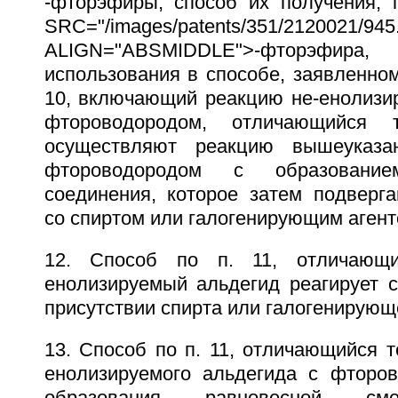
-фторэфиры, способ их получения,
SRC="/images/patents/351/2120021/945.
ALIGN="ABSMIDDLE">-фторэфира
использования в способе, заявленном
10, включающий реакцию не-енолизир
фтороводородом, отличающийся 
осуществляют реакцию вышеуказа
фтороводородом с образование
соединения, которое затем подверг
со спиртом или галогенирующим агент
12. Способ по п. 11, отличающи
енолизируемый альдегид реагирует 
присутствии спирта или галогенирующе
13. Способ по п. 11, отличающийся т
енолизируемого альдегида с фторо
образования равновесной см