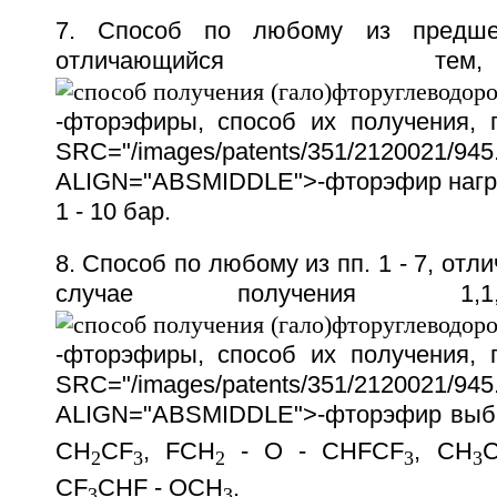
7. Способ по любому из предшес
отличающийся 
-фторэфиры, способ их получения,
SRC="/images/patents/351/2120021/945.
ALIGN="ABSMIDDLE">-фторэфир нагр
1 - 10 бар.
8. Способ по любому из пп. 1 - 7, отл
случае получения 1,1,1,2-т
-фторэфиры, способ их получения,
SRC="/images/patents/351/2120021/945.
ALIGN="ABSMIDDLE">-фторэфир выб
CH
CF
, FCH
- O - CHFCF
, CH
2
3
2
3
3
CF
CHF - OCH
.
3
3