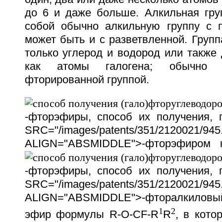
до 6 и даже больше. Алкильная гру
собой обычно алкильную группу с 
может быть и с разветвленной. Груп
только углерод и водород или также 
как атомы галогена; обычно
фторированной группой.
-фторэфиры, способ их получения,
SRC="/images/patents/351/2120021/945.
ALIGN="ABSMIDDLE">-фторэфиром 
-фторэфиры, способ их получения,
SRC="/images/patents/351/2120021/945.
ALIGN="ABSMIDDLE">-фторалкиловый 
1
2
эфир формулы R-O-CF-R
R
, в кото