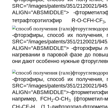
SRC="/images/patents/351/2120021/945.
ALIGN="ABSMIDDLE"> -фторметилэ
тетрафторэтилэфир R-O-CFH-CF
3
-фторэфиры, способ их получения,
SRC="/images/patents/351/2120021/945.
ALIGN="ABSMIDDLE"> -фторэфиры ле
нагревании в паровой фазе до повы
они дают особенно нужные фторуглев
-фторэфиры, способ их получения,
SRC="/images/patents/351/2120021/945.
ALIGN="ABSMIDDLE">-фторметилэф
например, FCH
-O-CH
(фторметил-м
2
3
CH
CF
H (1,1-дифторэтил-фторме