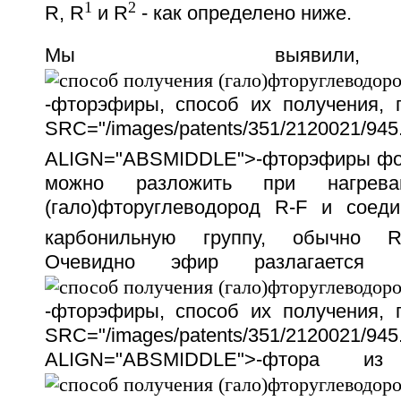
1
2
R, R
и R
- как определено ниже.
Мы выявил
-фторэфиры, способ их получения,
SRC="/images/patents/351/2120021/945.
ALIGN="ABSMIDDLE">-фторэфиры фо
можно разложить при нагрев
(гало)фторуглеводород R-F и соед
карбонильную группу, обычно 
Очевидно эфир разлагается 
-фторэфиры, способ их получения,
SRC="/images/patents/351/2120021/945.
ALIGN="ABSMIDDLE">-фтора и