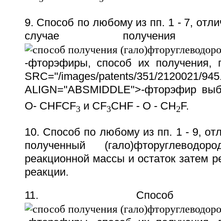
9. Способ по любому из пп. 1 - 7, отл
случае получения пен
-фторэфиры, способ их получения,
SRC="/images/patents/351/2120021/945.
ALIGN="ABSMIDDLE">-фторэфир выб
O- CHFCF
и CF
CHF - O - CH
F.
3
3
2
10. Способ по любому из пп. 1 - 9, о
полученный (гало)фторуглевод
реакционной массы и остаток затем р
реакции.
11. Способ по