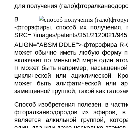
для получения (гало)фторалканводоро
В
-фторэфиры, способ их получения,
SRC="/images/patents/351/2120021/945.
ALIGN="ABSMIDDLE">-фторэфира R-
может обычно иметь любую форму пр
включает по меньшей мере один атом
R может быть например, насыщенной
циклической или ациклической. Кр
может быть алифатической или аро
замещенной группой, такой как галоза
Способ изобретения полезен, в частн
фторалканводородов из эфиров, в
является алкильной группой, кото
один, два или даже несколько атомов 