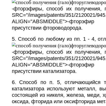
-фторэфиры, способ их получения,
SRC="/images/patents/351/2120021/945.
ALIGN="ABSMIDDLE">-фторэф
присутствии фтороводорода.
5. Способ по любому из пп. 1 - 4, от
-фторэфиры, способ их получения,
SRC="/images/patents/351/2120021/945.
ALIGN="ABSMIDDLE">-фторэф
присутствии катализатора.
6. Способ по п. 5, отличающийся т
катализатора используют металл, вы
состоящей из никеля, железа, меди, х
оксида, фторида или оксифторида мет