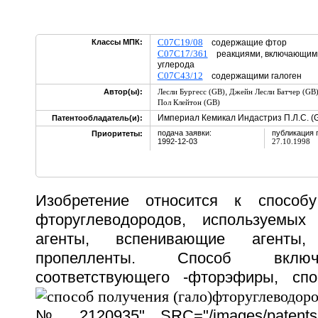
C07C19/08
Классы МПК:
содержащие фтор
C07C17/361
реакциями, включающими
углерода
C07C43/12
содержащими галоген
,
Автор(ы):
Лесли Бургесс (GB)
Джейн Лесли Батчер (GB
Пол Клейтон (GB)
Империал Кемикал Индастриз П.Л.С. (
Патентообладатель(и):
подача заявки:
публикация 
Приоритеты:
1992-12-03
27.10.1998
Изобретение относится к способу
фторуглеводородов, используемы
агенты, вспенивающие агенты,
пропелленты. Способ включ
соответствующего
-фторэфиры, спо
№ 2120935" SRC="/images/patents/35