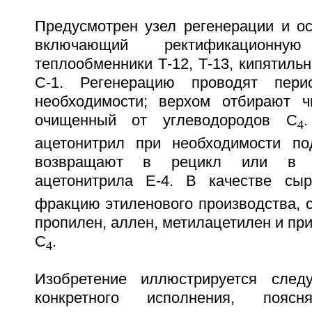
Предусмотрен узел регенерации и ос
включающий ректификационну
теплообменники Т-12, Т-13, кипятильн
С-1. Регенерацию проводят пери
необходимости; верхом отбирают ч
очищенный от углеводородов С
.
4
ацетонитрил при необходимости по
возвращают в рецикл или в е
ацетонитрила Е-4. В качестве сы
фракцию этиленового производства, 
пропилен, аллен, метилацетилен и пр
С
.
4
Изобретение иллюстрируется сле
конкретного исполнения, поя