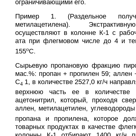
ограничивающими его.
Пример 1. (Раздельное полу
метилацетилена). Экстрактивн
осуществляют в колонне К-1 с рабо
ата при флегмовом числе до 4 и те
o
155
С.
Сырьевую пропановую фракцию пиро
мас.%: пропан + пропилен 59; аллен 
С
1, в количестве 2527,0 кг/ч направл
4
верхнюю часть ее в количестве 
ацетонитрил, который, проходя свер
аллен, метилацетилен, углеводороды
пропана и пропилена, которое дол
товарных продуктах в качестве флег
колонны К-1 отбирают 1400 кг/ч п