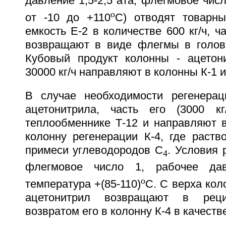
давление 1,5-2,5 ата, флегмовое числ
o
от -10 до +110
С) отводят товарн
емкость Е-2 в количестве 600 кг/ч, ч
возвращают в виде флегмы в голов
Кубовый продукт колонны - ацетон
30000 кг/ч направляют в колонны К-1 и
В случае необходимости регенерац
ацетонитрила, часть его (3000 кг
теплообменнике Т-12 и направляют 
колонну регенерации К-4, где раств
примеси углеводородов С
. Условия 
4
флегмовое число 1, рабочее да
o
температура +(85-110)
С. С верха ко
ацетонитрил возвращают в рец
возвратом его в колонну К-4 в качест