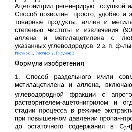
Ацетонитрил регенерируют осушкой и
Способ позволяет просто, удобно и 
товарные продукты: аллен и метил
степенью чистоты и извлечения (9
аллена и метилацетилена с люб
указанных углеводородов. 2 з. п. ф-лы, 
,
,
Рисунок 1
Рисунок 2
Рисунок 3
Формула изобретения
1. Способ раздельного и/или совм
метилацетилена и аллена, включ
углеводородной фракции с апрот
растворителем-ацетонитрилом и от
стадии процесса в режиме экстракт
при повышенном давлении пропан-пр
до остаточного содержания в C
-
3