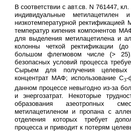
В соответствии с авт.св. N 761447, кл. 
индивидуальные метилацетилен 
низкотемпературной ректификацией М
температур кипения компонентов МА
для выделения метилацетилена и ал
колонны четкой ректификации (до
большом флегмовом числе (> 25)
безопасных условий процесса требуе
Сырьем для получения целевых 
концентрат МАФ; использование С
-
3
данном процессе невыгодно из-за бо
и энергозатрат. Некоторые труднос
образования азеотропных см
метилацетиленом и пропана с алле
отделения которых требует допо
процесса и приводит к потерям целев