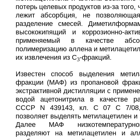
потерь целевых продуктов из-за того, 
лежит абсорбция, не позволяющая
разделение смесей. Диметилформам
высококипящий и коррозионно-акти
применяемый в качестве абсор
полимеризацию аллена и метилацетил
их извлечения из С
-фракций.
3
Известен способ выделения метила
фракции (МАФ) из пропановой фрак
экстрактивной дистилляции с примен
водой ацетонитрила в качестве рас
СССР N 439143, кл. С 07 С 7/08, 
позволяет выделять метилацетилен и 
Далее МАФ низкотемпературно
разделяют на метилацетилен и алл