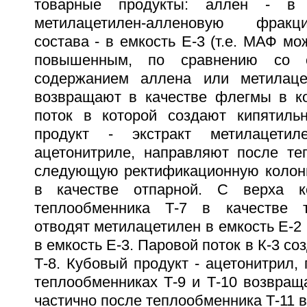
товарные продукты: аллен - в
метилацетилен-алленовую фрак
состава - в емкость Е-3 (т.е. МАФ мо
повышенным, по сравнению со с
содержанием аллена или метилацет
возвращают в качестве флегмы в ко
поток в которой создают кипятиль
продукт - экстракт метилацет
ацетонитриле, направляют после те
следующую ректификационную колон
в качестве отпарной. С верха к
теплообменника Т-7 в качестве т
отводят метилацетилен в емкость Е-2
в емкость Е-3. Паровой поток в К-3 с
Т-8. Кубовый продукт - ацетонитрил,
теплообменниках Т-9 и Т-10 возвращ
частично после теплообменника Т-11 в