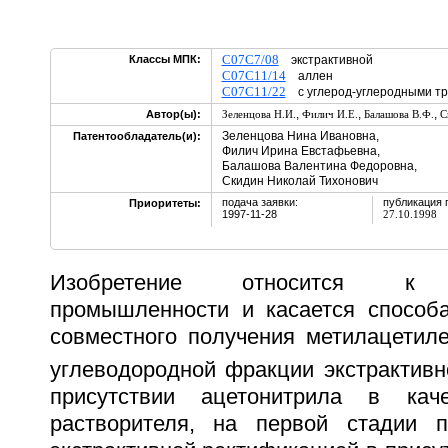
C07C7/08
Классы МПК:
экстрактивной
C07C11/14
аллен
C07C11/22
с углерод-углеродными 
,
,
,
Автор(ы):
Зеленцова Н.И.
Филич И.Е.
Балашова В.Ф.
С
Зеленцова Нина Ивановна,
Патентообладатель(и):
Филич Ирина Евстафьевна,
Балашова Валентина Федоровна,
Скидин Николай Тихонович
подача заявки:
публикация 
Приоритеты:
1997-11-28
27.10.1998
Изобретение относится к н
промышленности и касается способа
совместного получения метилацетил
углеводородной фракции экстрактивн
присутствии ацетонитрила в каче
растворителя, на первой стадии 