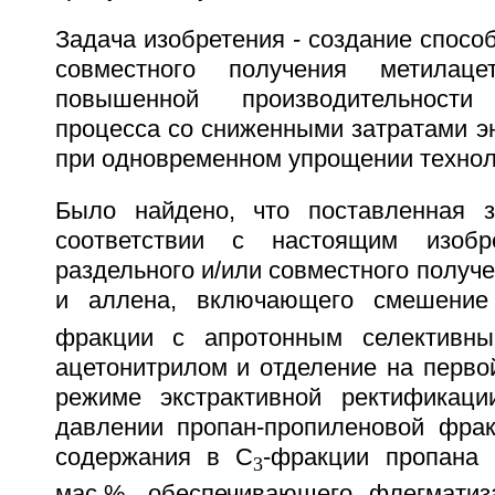
Задача изобретения - создание способ
совместного получения метилац
повышенной производительност
процесса со сниженными затратами э
при одновременном упрощении технол
Было найдено, что поставленная з
соответствии с настоящим изобр
раздельного и/или совместного получ
и аллена, включающего смешени
фракции с апротонным селективны
ацетонитрилом и отделение на перво
режиме экстрактивной ректификац
давлении пропан-пропиленовой фрак
содержания в С
-фракции пропана 
3
мас.%, обеспечивающего флегматиз