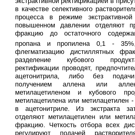
экстрактивной ректификацией в прису
в качестве селективного растворител
процесса в режиме экстрактивной
повышенном давлении отделяют пр
фракцию до остаточного содерж
пропана и пропилена 0,1 - 35%,
флегматизацию дистиллятных фра
разделение кубового продукт
ректификации проводят, предпочтите
ацетонитрила, либо без подач
получением аллена или алле
метилацетиленом и кубового про
метилацетилена или метилацетилен -
в ацетонитриле. Из экстракта за
отделяют метилацетилен или метил
фракцию. Четкость отбора всех ди
регулируют подачей растворите