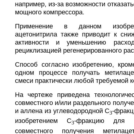
например, из-за возможности отказать
мощного компрессора.
Применение в данном изобрет
ацетонитрила также приводит к сни
активности и уменьшению расход
рециклизацией регенерированного рас
Способ согласно изобретению, кроме
одном процессе получать метилаце
смеси практически любой требуемой к
На чертеже приведена технологиче
совместного и/или раздельного получ
и аллена из углеводородной С
-фракц
3
изобретением С
-фракцию для р
3
совместного получения метилац