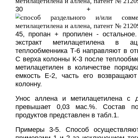
30 + метила
45, пропан + пропилен - остальное.
экстракт метилацетилена в ац
теплообменника Т-6 направляют в от
С верха колонны К-3 после теплообм
метилацетилен в количестве порядка
емкость Е-2, часть его возвращаю
колонну.
Унос аллена и метилацетилена с д
превышает 0,03 мас.%. Состав п
продуктов представлен в табл.1.
Примеры 3-5. Способ осуществляют
примерами 1 и 2 за исключением того