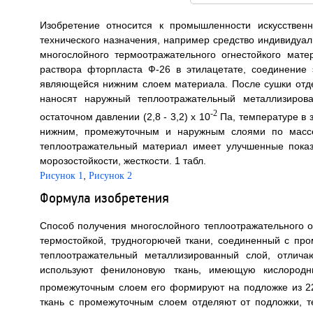
Изобретение относится к промышленности искусствен
технического назначения, например средство индивидуал
многослойного термоотражательного огнестойкого мат
раствора фторпласта Ф-26 в этилацетате, соединение
являющейся нижним слоем материала. После сушки отде
наносят наружный теплоотражательный металлизиро
-2
остаточном давлении (2,8 - 3,2) х 10
Па, температуре в 
нижним, промежуточным и наружным слоями по массе 
теплоотражательный материал имеет улучшенные показ
морозостойкости, жесткости. 1 табл.
,
Рисунок 1
Рисунок 2
Формула изобретения
Способ получения многослойного теплоотражательного 
термостойкой, трудногорючей ткани, соединенный с пр
теплоотражательный металлизированный слой, отлича
используют фенилоновую ткань, имеющую кислоро
промежуточным слоем его формируют на подложке из 22
ткань с промежуточным слоем отделяют от подложки, 