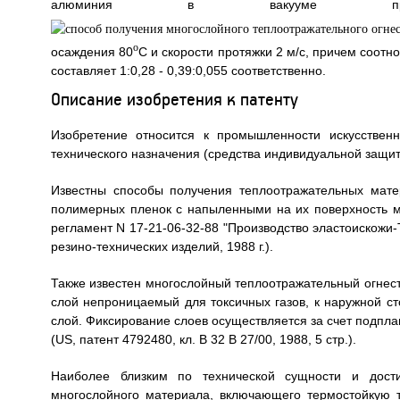
алюминия в вакууме при 
o
осаждения 80
C и скорости протяжки 2 м/с, причем соо
составляет 1:0,28 - 0,39:0,055 соответственно.
Описание изобретения к патенту
Изобретение относится к промышленности искусствен
технического назначения (средства индивидуальной защиты
Известны способы получения теплоотражательных мате
полимерных пленок с напыленными на их поверхность м
регламент N 17-21-06-32-88 "Производство эластоискожи-
резино-технических изделий, 1988 г.).
Также известен многослойный теплоотражательный огнес
слой непроницаемый для токсичных газов, к наружной 
слой. Фиксирование слоев осуществляется за счет подпл
(US, патент 4792480, кл. B 32 B 27/00, 1988, 5 стр.).
Наиболее близким по технической сущности и дост
многослойного материала, включающего термостойкую 