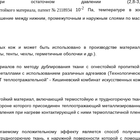
остаточном давлении (2,8-3,2
-2
10
Па, температуре в зо
тношение между нижним, промежуточным и наружным слоями по мас
ных кож и может быть использовано в производстве материал
, тенты, чехлы, герметичные оболочки и др.).
риалов по методу дублирования ткани с огнестойкой пропиткой
еталлами с использованием различных адгезивов (Технологическ
Т теплоотражательной" - Кишиневский комбинат искусственных кож
тойкий материал, включающий термостойкую и трудногорючую ткан
стороне которого присоединен теплоотражающий металлизированн
авления при нагреве контактирующей с ними термопластичной плен
игаемому положительному эффекту является способ получен
трудногорючую ткань, к наружной поверхности которой с помощ