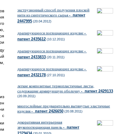
экструзионный способ получения плоской
ов
нити из синтетического сырья
- патент
ия
2447995
(20.04.2012)
го
ю,
драпирующееся поглощающее изделие
-
оя
патент 2435612
(10.12.2011)
ри
ду
драпирующееся поглощающее изделие
-
ый
патент 2433833
(20.11.2011)
м,
драпирующееся поглощающее изделие
-
патент 2432178
(27.10.2011)
легкие композитные термопластичные листы,
содержащие армирующую оболочку
- патент 2429133
из
(20.09.2011)
ен
многослойные предварительно вытянутые эластичные
ни
изделия
- патент 2426650
(20.08.2011)
 с
декоративная интерьерная
ки
звукопоглощающая панель
- патент
ем
2379434
(20.01.2010)