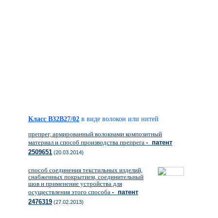
Класс B32B27/02
в виде волокон или нитей
препрег, армированный волокнами композитный
материал и способ производства препрега
- патент
2509651
(20.03.2014)
способ соединения текстильных изделий,
снабженных покрытием, соединительный
шов и применение устройства для
осуществления этого способа
- патент
2476319
(27.02.2013)