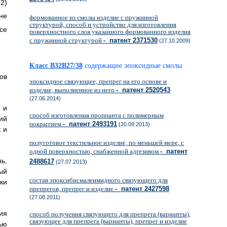
)
не
формованное из смолы изделие с пружинной
структурой, способ и устройство для изготовления
се
поверхностного слоя указанного формованного изделия
с пружинной структурой
- патент 2371530
(27.10.2009)
Класс B32B27/38
содержащие эпоксидные смолы
ов
эпоксидное связующее, препрег на его основе и
изделие, выполненное из него
- патент 2520543
(27.06.2014)
 и
способ изготовления проппанта с полимерным
ий
покрытием
- патент 2493191
(20.09.2013)
 и
полуготовое текстильное изделие, по меньшей мере, с
одной поверхностью, снабженной адгезивом
- патент
ь,
2488617
(27.07.2013)
ый
состав эпоксибисмалеимидного связующего для
ки
препрегов, препрег и изделие
- патент 2427598
(27.08.2011)
ия
способ получения связующего для препрега (варианты),
связующее для препрега (варианты), препрег и изделие
ью