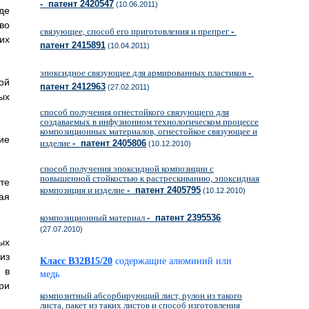
- патент 2420547
(10.06.2011)
де
во
связующее, способ его приготовления и препрег
-
их
патент 2415891
(10.04.2011)
эпоксидное связующее для армированных пластиков
-
ой
патент 2412963
(27.02.2011)
ых
способ получения огнестойкого связующего для
создаваемых в инфузионном технологическом процессе
композиционных материалов, огнестойкое связующее и
ие
изделие
- патент 2405806
(10.12.2010)
способ получения эпоксидной композиции с
повышенной стойкостью к растрескиванию, эпоксидная
те
композиция и изделие
- патент 2405795
(10.12.2010)
ая
композиционный материал
- патент 2395536
(27.07.2010)
ых
из
Класс B32B15/20
содержащие алюминий или
 в
медь
ри
композитный абсорбирующий лист, рулон из такого
листа, пакет из таких листов и способ изготовления