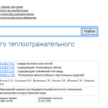
 общие сведения
атент на изобретение
тодические рекомендации
 патентная классификация
ого теплоотражательного
B32B27/02
в виде волокон или нитей
B32B27/38
содержащие эпоксидные смолы
B32B15/20
содержащие алюминий или медь
D06M17/00
Получение многослойных текстильных изделий
,
,
,
,
,
Долгов С.Н.
Сорокина В.А.
Кузнецова С.В.
Рунова Л.В.
Яблоков С.Н.
Смирнов
Л.Н.
Ивановский научно-исследовательский институт пленочных
материалов и искусственной кожи
подача заявки:
публикация патента:
1996-10-08
20.09.1998