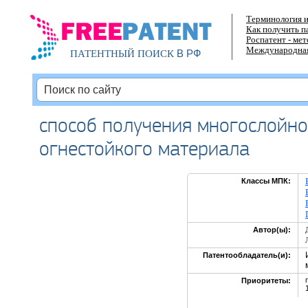
Терминология и
Как получить п
Роспатент - ме
Международная
В РФ
ПАТЕНТНЫЙ ПОИСК
способ получения многослойн
огнестойкого материала
Классы МПК:
Автор(ы):
Патентообладатель(и):
Приоритеты: