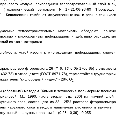
опренового каучука, присоединен теплоотражательный слой в ви
 (Технологический регламент N 17-21-06-98-89 "Производст
" - Кишиневский комбинат искусственных кож и резино-техническ
лучаемые теплоотражательные материалы обладают невысок
йчивостью к многократным деформациям и действию отрицательн
елий из этого материала.
стойкости, устойчивости к многократным деформациям, снижен
рья: раствор фторопласта-26 (Ф-6, ТУ 6-05-1706-85) в этилацета
-432-78) в этилацетате (ГОСТ 8971-78), термостойкая трудногорюч
показателем "кислородный индекс" - 28% O
.
2
ым (обратным) методом [Химия и технология полимерных пленочн
риановой, М., 1990, часть вторая, стр. 200] на нижний слой 
уточного слоя, состоящего из 22 - 25% раствора фторполимера
нием наружного слоя методом напыления алюминия в вакууме п
точный : наружный равным 1 : (0,28 - 0,39) : 0,055.