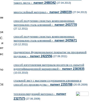
такого листа
- патент 2480342
(27.04.2013)
многослойный материал
- патент 2480339
(27.04.2013)
ом
способ получения слоистых композиционных
материалов сталь-алюминий
- патент 2437770
(27.12.2011)
оя
способ получения слоистых композиционных
o
C.
материалов сталь-алюминий
- патент 2435671
 и
(10.12.2011)
ят
градиентное функциональное покрытие на прозрачной
ес
подложке
- патент 2422556
(27.06.2011)
способ изготовления материала-носителя со скрытой
идентификационной маркировкой
- патент 2383935
по
(10.03.2010)
стальной лист с высоким содержанием алюминия и
способ его производства
- патент 2355788
(20.05.2009)
теплоизолирующий материал
- патент
2327575
(27.06.2008)