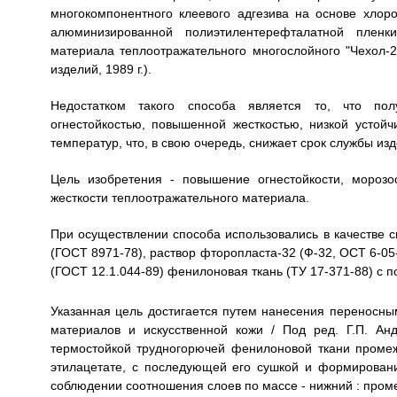
многокомпонентного клеевого адгезива на основе хлор
алюминизированной полиэтилентерефталатной пленки
материала теплоотражательного многослойного "Чехол-2
изделий, 1989 г.).
Недостатком такого способа является то, что по
огнестойкостью, повышенной жесткостью, низкой усто
температур, что, в свою очередь, снижает срок службы изд
Цель изобретения - повышение огнестойкости, морозо
жесткости теплоотражательного материала.
При осуществлении способа использовались в качестве сы
(ГОСТ 8971-78), раствор фторопласта-32 (Ф-32, ОСТ 6-05
(ГОСТ 12.1.044-89) фенилоновая ткань (ТУ 17-371-88) с 
Указанная цель достигается путем нанесения переносн
материалов и искусственной кожи / Под ред. Г.П. Анд
термостойкой трудногорючей фенилоновой ткани промеж
этилацетате, с последующей его сушкой и формирова
соблюдении соотношения слоев по массе - нижний : промежу