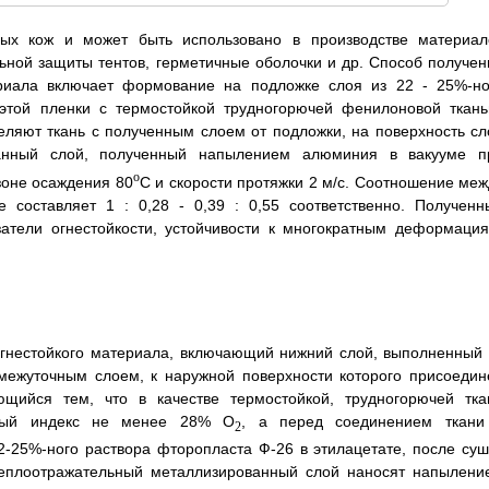
ных кож и может быть использовано в производстве материал
ьной защиты тентов, герметичные оболочки и др. Способ получен
ериала включает формование на подложке слоя из 22 - 25%-но
 этой пленки с термостойкой трудногорючей фенилоновой ткань
ляют ткань с полученным слоем от подложки, на поверхность сл
ванный слой, полученный напылением алюминия в вакууме п
o
зоне осаждения 80
C и скорости протяжки 2 м/с. Соотношение меж
составляет 1 : 0,28 - 0,39 : 0,55 соответственно. Полученн
атели огнестойкости, устойчивости к многократным деформация
огнестойкого материала, включающий нижний слой, выполненный 
омежуточным слоем, к наружной поверхности которого присоедин
ющийся тем, что в качестве термостойкой, трудногорючей тка
дный индекс не менее 28% О
, а перед соединением ткани
2
-25%-ного раствора фторопласта Ф-26 в этилацетате, после суш
теплоотражательный металлизированный слой наносят напылени