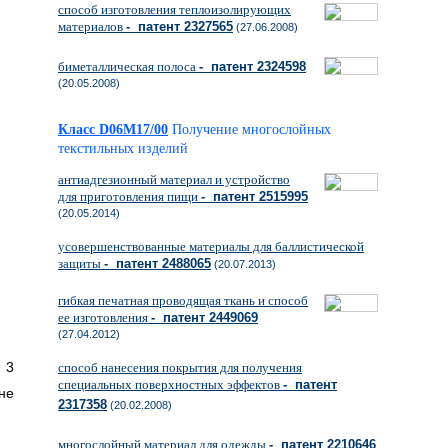
способ изготовления теплоизолирующих
материалов
- патент 2327565
(27.06.2008)
биметаллическая полоса
- патент 2324598
(20.05.2008)
Класс D06M17/00
Получение многослойных
текстильных изделий
антиадгезионный материал и устройство
для приготовления пищи
- патент 2515995
(20.05.2014)
усовершенствованные материалы для баллистической
защиты
- патент 2488065
(20.07.2013)
гибкая печатная проводящая ткань и способ
ее изготовления
- патент 2449069
(27.04.2012)
3
способ нанесения покрытия для получения
специальных поверхностных эффектов
- патент
не
2317358
(20.02.2008)
многослойный материал для одежды
- патент 2210646