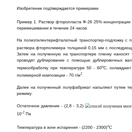
Изобретение подтверждается примерами.
Пример 1. Раствор фторопласта Ф-26 25% концентрации 
перемешивании в течение 24 часов.
На полиэтилентерефталатный транспортер-подложку с п
раствора фторполимера толщиной 0,15 мм с последующе
Затем на полученную на транспортере пленку наносят
проводят дублирование с помощью дублировочных валк
o
термообработку при температуре 50 - 60
C, охлаждают
2
полимерной композиции - 70 г/м
.
Далее на полученный полуфабрикат напыляют путем те
режиму:
Остаточное давление - (2,8 - 3,2)
-2
10
Па
o
Температура в зоне испарения - (2200 - 2300)
C