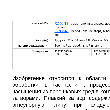
F27D1/18
Классы МПК:
рамы топочных дверец, две
крышки
C23C8/60
использование твердых вещ
паст
,
,
Автор(ы):
Будорагин Ю.А.
Минчев А.В.
Степанов В.К.
Военный автомобильный институт
Патентообладатель(и):
подача заявки:
публикация 
Приоритеты:
1996-10-07
10.09.1998
Изобретение относится к области 
обработки, в частности к процес
насыщения из порошковых сред в кон
затворами. Плавкий затвор содерж
огнеупорную глину при следую