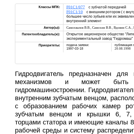
F01C1/077
Классы МПК:
с зубчатой передачей
F01C1/10
с внешним ротором ( с внут
большее число зубьев или их эквивале
внутренний элемент
,
,
,
Автор(ы):
Самохвалов В.В.
Самохин В.В.
Вдовин С.А.
Открытое акционерное общество "Лип
Патентообладатель(и):
экспериментальный завод "Гидромаш"
подача заявки:
публикация 
Приоритеты:
1997-03-18
20.08.1998
Гидродвигатель предназначен для 
механизмов и может быть 
гидромашиностроении. Гидродвигател
внутренним зубчатым венцом, распол
с образованием рабочих камер р
зубчатым венцом и крышки 6, 7,
торцами статора и имеющие каналы 8,
рабочей среды и систему распредели