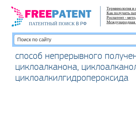
Терминология и 
Как получить па
Роспатент - мет
Международная 
В РФ
ПАТЕНТНЫЙ ПОИСК
способ непрерывного получе
циклоалканона, циклоалкано
циклоалкилгидропероксида