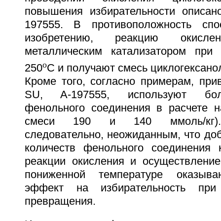
повышения избирательности описан
197555. В противоположность спо
изобретению, реакцию окислен
металлическим катализатором при 
o
250
C и получают смесь циклогексано
Кроме того, согласно примерам, при
SU, A-197555, используют бол
фенольного соединения в расчете н
смеси 190 и 140 ммоль/кг). 
следовательно, неожиданным, что до
количеств фенольного соединения 
реакции окисления и осуществление
пониженной температуре оказыва
эффект на избирательность пр
превращения.