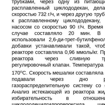
трубками, через одну из питающ
расплавленный циклододекан, дел
скоростью 732 г/ч, и через другую тру
к расплавленному циклододекану,
насосом со скоростью 90 г/ч. Время
случае составляло 20 мин. В 
использовали 2,6-ди-трет-бутилфено
добавки устанавливали такой, что
реакторе составляла 0,96 ммоль/кг. П
реактора через сливную тру
регулировочный клапан. Температура
o
170
C. Скорость мешалки составляла 
подавали через дно ре
газораспределительную систему со 
Анализ истекающей из реактора жид
избирательность в отношен
циклододецилгидропероксида, ц