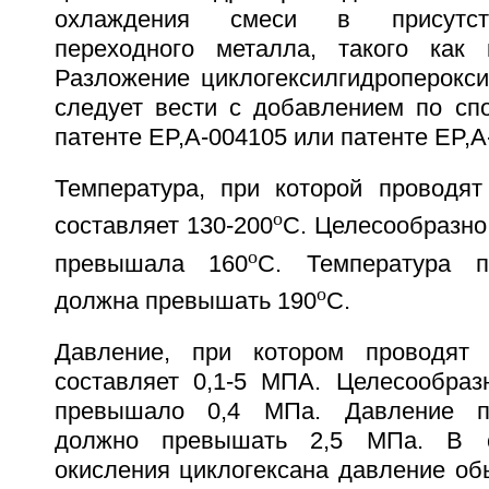
охлаждения смеси в присутств
переходного металла, такого как 
Разложение циклогексилгидроперокси
следует вести с добавлением по спо
патенте EP,A-004105 или патенте EP,A
Температура, при которой проводят
o
составляет 130-200
C. Целесообразно
o
превышала 160
C. Температура п
o
должна превышать 190
C.
Давление, при котором проводят 
составляет 0,1-5 МПА. Целесообраз
превышало 0,4 МПа. Давление пр
должно превышать 2,5 МПа. В с
окисления циклогексана давление об