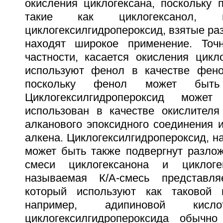
окисления циклогексана, поскольку 
такие как циклогексанол, ц
циклогексилгидропероксид, взятые раз
находят широкое применение. Точн
частности, касается окисления цикл
используют фенол в качестве фено
поскольку фенол может быть
Циклогексилгидропероксид может
использован в качестве окислителя
алканового эпоксидного соединения 
алкена. Циклогексилгидропероксид, н
может быть также подвергнут разло
смеси циклогексанона и циклоге
называемая К/А-смесь представля
который используют как таковой п
например, адипиновой кисло
циклогексилгидропероксида обычно