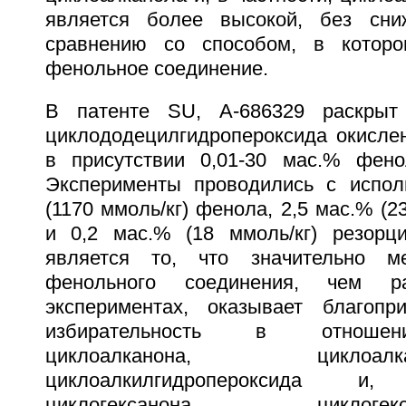
является более высокой, без сни
сравнению со способом, в которо
фенольное соединение.
В патенте SU, A-686329 раскрыт
циклододецилгидропероксида окисле
в присутствии 0,01-30 мас.% фено
Эксперименты проводились с испол
(1170 ммоль/кг) фенола, 2,5 мас.% (2
и 0,2 мас.% (18 ммоль/кг) резорц
является то, что значительно м
фенольного соединения, чем р
экспериментах, оказывает благоп
избирательность в отношен
циклоалканона, цикл
циклоалкилгидропероксида и
циклогексанона, цикл