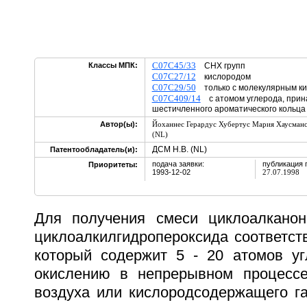
C07C45/33
Классы МПК:
CHX групп
C07C27/12
кислородом
C07C29/50
только с молекулярным к
C07C409/14
с атомом углерода, прин
шестичленного ароматического кольца
Автор(ы):
Йоханнес Герардус Хубертус Мария Хаусманс
(NL)
ДСМ Н.В. (NL)
Патентообладатель(и):
подача заявки:
публикация 
Приоритеты:
1993-12-02
27.07.1998
Для получения смеси циклоалканон
циклоалкилгидропероксида соответст
который содержит 5 - 20 атомов уг
окислению в непрерывном процессе
воздуха или кислородсодержащего га