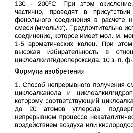
o
130 - 200
C. При этом окисление
частично, проводят в присутстви
фенольного соединения в расчете н
смеси (ммоль/кг). Предпочтительно и
соединение, которое имеет мол. м. ме
1-5 ароматических колец. При этом
высокая избирательность в отно
циклоалкилгидропероксида. 10 з. п. ф
Формула изобретения
1. Способ непрерывного получения с
циклоалканола и циклоалкилгидроп
которому соответствующий циклоалка
до 20 атомов углерода, подвер
непрерывном процессе некаталитичес
воздействием воздуха или кислородс