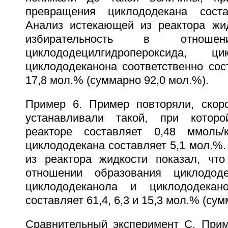
превращения циклододекана сост
Анализ истекающей из реактора жид
избирательность в отношен
циклододецилгидропероксида, ц
циклододеканона соответственно сост
17,8 мол.% (суммарно 92,0 мол.%).
Пример 6. Пример повторяли, скор
устанавливали такой, при котор
реакторе составляет 0,48 ммоль/
циклододекана составляет 5,1 мол.%
из реактора жидкости показал, что
отношении образования циклододец
циклододеканола и циклододекано
составляет 61,4, 6,3 и 15,3 мол.% (су
Сравнительный эксперимент С. Прим