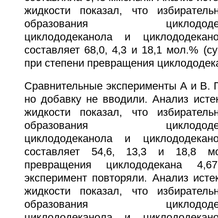
жидкости показал, что избиратель
образования циклододецилг
циклододеканола и циклододекано
составляет 68,0, 4,3 и 18,1 мол.% (с
при степени превращения циклододека
Сравнительные эксперименты A и B. 
но добавку не вводили. Анализ исте
жидкости показал, что избиратель
образования циклододецилг
циклододеканола и циклододекано
составляет 54,6, 13,3 и 18,8 м
превращения циклододекана 4,
эксперимент повторяли. Анализ исте
жидкости показал, что избиратель
образования циклододецилг
циклододеканола и циклододекано