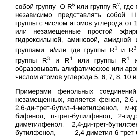
6
7
собой группу -O-R
или группу R
, где
независимо представлять собой H
группы с числом атомов углерода от 
или незамещенные простой эфирн
гидроксильной, аминовой, амидной
1
2
группами, и/или где группы R
и R
3
4
4
группы R
и R
или группы R
и
образовывать алифатическое или аро
числом атомов углерода 5, 6, 7, 8, 10 и
Примерами фенольных соединений
незамещенных, является фенол, 2,6-
2,6-ди-трет-бутил-4-метилфенол, м-
бифенол, п-трет-бутилфенол, 2-гидр
диметилфенол, 2,4-ди-трет-бутилфен
бутилфенол, 2,4-диметил-6-тре