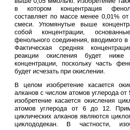
выше 0,05 ммоль/кг. Изобретение такж
в котором концентрация фенол
составляет по массе менее 0,01% от
смеси. Упомянутые выше концентр
собой концентрации, основанн
фенольного соединения, вводимого в
Фактическая средняя концентрац
реакции окисления будет ниже
концентрации, поскольку часть фен
будет исчезать при окислении.
В целом изобретение касается оки
алканов с числом атомов углерода от 5
изобретение касается окисления цик
атомов углерода от 6 до 12. При
циклических алканов являются циклог
циклододекан. В частности, изо