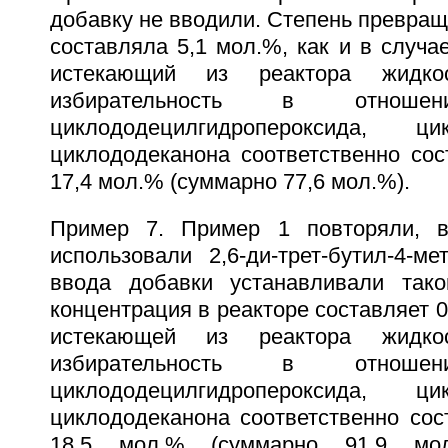
добавку не вводили. Степень превра
составляла 5,1 мол.%, как и в случа
истекающий из реактора жидко
избирательность в отношен
циклододецилгидропероксида, ц
циклододеканона соответственно сост
17,4 мол.% (суммарно 77,6 мол.%).
Пример 7. Пример 1 повторяли, в
использовали 2,6-ди-трет-бутил-4-м
ввода добавки устанавливали тако
концентрация в реакторе составляет 0
истекающей из реактора жидко
избирательность в отношен
циклододецилгидропероксида, ц
циклододеканона соответственно сост
18,5 мол.% (суммарно 91,9 мо