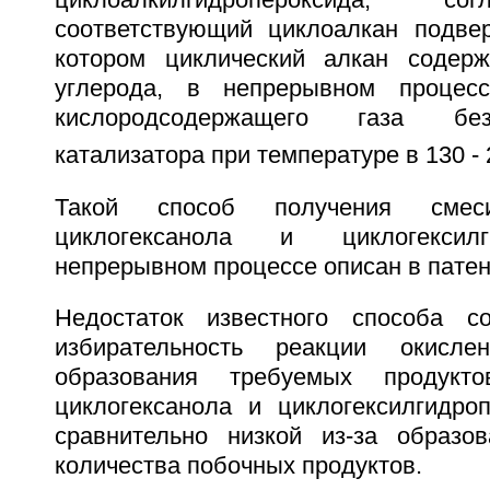
циклоалкилгидропероксида, со
соответствующий циклоалкан подве
котором циклический алкан содер
углерода, в непрерывном процес
кислородсодержащего газа без
катализатора при температуре в 130 - 
Такой способ получения смеси
циклогексанола и циклогексил
непрерывном процессе описан в патен
Недостаток известного способа с
избирательность реакции окисл
образования требуемых продуктов
циклогексанола и циклогексилгидроп
сравнительно низкой из-за образов
количества побочных продуктов.