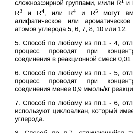
1
сложноэфирной группами, и/или R
и 
3
4
4
5
R
и R
, или R
и R
могут вме
алифатическое или ароматическо
атомов углерода 5, 6, 7, 8, 10 или 12.
5. Способ по любому из пп.1 - 4, от
процесс проводят при концент
соединения в реакционной смеси 0,01 -
6. Способ по любому из пп.1 - 5, от
процесс проводят при концент
соединения менее 0,9 ммоль/кг реакци
7. Способ по любому из пп.1 - 6, от
используют циклоалкан, который имее
углерода.