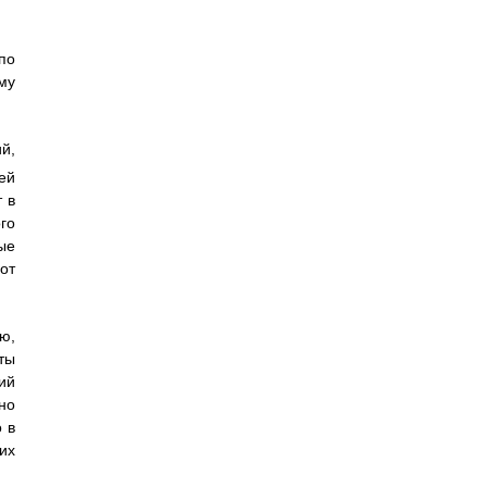
по
му
й,
ей
 в
го
ые
от
ю,
ты
ий
но
 в
их