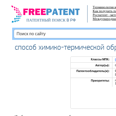
Терминология и
Как получить п
Роспатент - ме
Международная
В РФ
ПАТЕНТНЫЙ ПОИСК
способ химико-термической об
Классы МПК:
Автор(ы):
Патентообладатель(и):
Приоритеты: