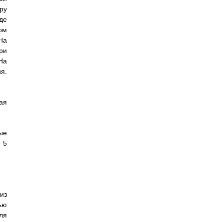
ру
де
ом
На
ри
На
я.
ая
ые
 5
из
ью
ля