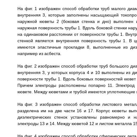
На фиг. 1 изображен способ обработки труб малого диа
внутренняя 3, которые заполнены насыщающей токопро
наружной кюветы 2 (боковая стенка и дно) выполнен и
наружная поверхность трубы 1. Вдоль боковой стенки на
на одинаковом расстоянии от поверхности трубы 1. Внутр
стенкой является внутренняя поверхность трубы 1. В 
имеются эластичные прокладки 8, выполненные из диэ
например из асбеста.
На фиг. 2 изображен способ обработки труб большого ди
внутренняя 3, у которых корпуса 4 и 10 выполнены из д
поверхности трубы 1. Вдоль боковых поверхностей кювет 
Причем электроды расположены попарно 11. Электрод 
кювете. Между кюветами и трубой имеются уплотняющие пр
На фиг. 3 изображен способ обработки листового метал
разделена им на две части 16 и 17. Корпус кюветы вып
диэлектрических стенок установлены равномерно и н
электроды 13 и 14. Между кюветой 12 и листом металла 1
На фиг. 4 изображен способ обработки сферических дета