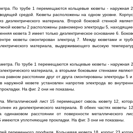
метра. По трубе 1 перемещаются кольцевые кюветы - наружная 2
водящей средой. Кюветы расположены на одном уровне. Корпус
з диэлектрического материала. Второй боковой стенкой являет
ружной кюветы 2 расположены равномерно электроды 5, находящие
енняя кювета 3 имеет только диэлектрическое основание 6. Боков
центре кюветы смонтирован электрод 7. Между кюветами и труб
лектрического материала, выдерживающего высокую температур
аметра. По трубе 1 перемещаются кольцевые кюветы - наружная 2
иэлектрического материала, а вторыми боковыми стенками являют
на равном расстоянии друг от друга смонтированы электроды 5 и 
в наружной кювете установлен напротив электрода во внутренн
окладки. На фиг. 2 они не показаны.
ла. Металлический лист 15 перемещают сквозь кювету 12, котор
олнен из диэлектрического материала. В обеих частях кюветы 12
а одинаковом расстоянии от поверхности металлического лис
5 имеются уплотняющие прокладки. На фиг. 3 они не показаны.
лей переменного профиля. Кольцевая кювета 18, корпус 23 котор