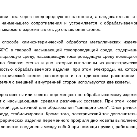
ании тока через неоднородную по плотности, а следовательно, и 
наименьшего сопротивления и устремляется к обрабатываемо
тываемого изделия вплоть до оплавления стенок.
 способе химико-термической обработки металлических издели
o
50
C в твердой насыщающей токопроводящей среде, содержащ
 насыщающую среду, насыщающую токопроводящую среду помещают
а боковая стенка и дно которых выполнены из диэлектрическо
ностью обрабатываемого изделия, при этом электроды, на котор
ектрической стенки равномерно и на одинаковом расстоянии 
делия с внешней и внутренней сторон используются две кюветы.
рез кюветы или кюветы перемещают по обрабатываемому издели
ет с насыщающими средами различных составов. При этом кюве
отой, достаточной для образования "кипящего слоя". Электрическ
у, стабилизирован. Кроме того, электрический ток дополнитель
сферических изделий переменного профиля дно кюветы выполнено
а лепестки соединены между собой при помощи пружин, работающ