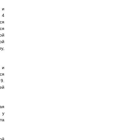
 и
 4
ся
ся
ой
ой
у,
 и
ся
9.
ей
ая
 у
та
ой