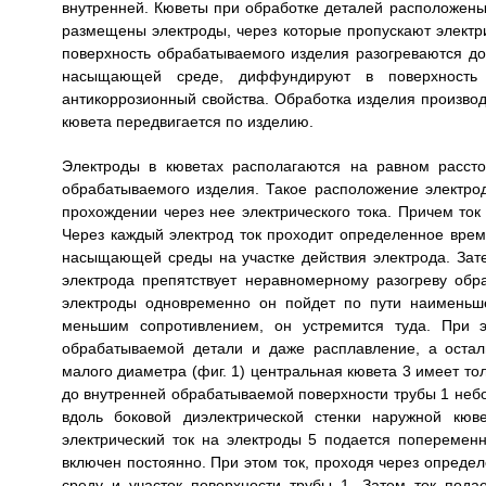
внутренней. Кюветы при обработке деталей расположены 
размещены электроды, через которые пропускают электр
поверхность обрабатываемого изделия разогреваются д
насыщающей среде, диффундируют в поверхность о
антикоррозионный свойства. Обработка изделия произво
кювета передвигается по изделию.
Электроды в кюветах располагаются на равном рассто
обрабатываемого изделия. Такое расположение электр
прохождении через нее электрического тока. Причем ток
Через каждый электрод ток проходит определенное врем
насыщающей среды на участке действия электрода. Зат
электрода препятствует неравномерному разогреву обр
электроды одновременно он пойдет по пути наименьше
меньшим сопротивлением, он устремится туда. При э
обрабатываемой детали и даже расплавление, а остал
малого диаметра (фиг. 1) центральная кювета 3 имеет тол
до внутренней обрабатываемой поверхности трубы 1 небо
вдоль боковой диэлектрической стенки наружной кюв
электрический ток на электроды 5 подается попеременн
включен постоянно. При этом ток, проходя через определ
среду и участок поверхности трубы 1. Затем ток под