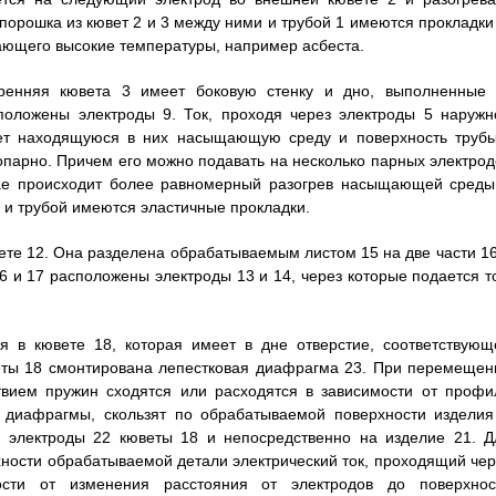
орошка из кювет 2 и 3 между ними и трубой 1 имеются прокладки 
ающего высокие температуры, например асбеста.
тренняя кювета 3 имеет боковую стенку и дно, выполненные 
сположены электроды 9. Ток, проходя через электроды 5 наружн
ает находящуюся в них насыщающую среду и поверхность трубы
опарно. Причем его можно подавать на несколько парных электрод
чае происходит более равномерный разогрев насыщающей среды
и трубой имеются эластичные прокладки.
вете 12. Она разделена обрабатываемым листом 15 на две части 16
6 и 17 расположены электроды 13 и 14, через которые подается то
я в кювете 18, которая имеет в дне отверстие, соответствующ
еты 18 смонтирована лепестковая диафрагма 23. При перемещен
твием пружин сходятся или расходятся в зависимости от профи
в диафрагмы, скользят по обрабатываемой поверхности изделия
 электроды 22 кюветы 18 и непосредственно на изделие 21. Д
ости обрабатываемой детали электрический ток, проходящий чер
ости от изменения расстояния от электродов до поверхнос