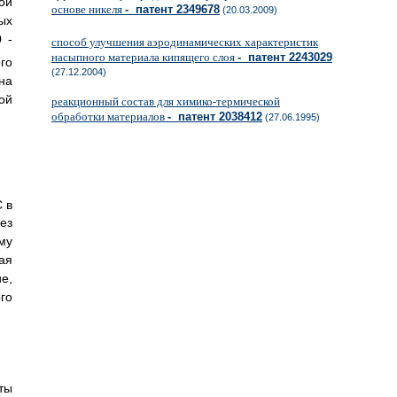
ой
основе никеля
- патент 2349678
(20.03.2009)
ых
 -
способ улучшения аэродинамических характеристик
насыпного материала кипящего слоя
- патент 2243029
го
(27.12.2004)
на
ой
реакционный состав для химико-термической
обработки материалов
- патент 2038412
.
(27.06.1995)
 в
ез
му
ая
е,
го
ты