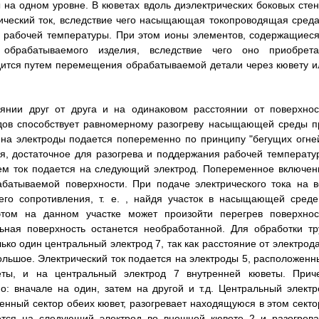
на одном уровне. В кюветах вдоль диэлектрических боковых стен
ический ток, вследствие чего насыщающая токопроводящая среда
о рабочей температуры. При этом ионы элементов, содержащиеся
брабатываемого изделия, вследствие чего оно приобрета
дится путем перемещения обрабатываемой детали через кювету и
янии друг от друга и на одинаковом расстоянии от поверхнос
одов способствует равномерному разогреву насыщающей среды п
 на электроды подается попеременно по принципу "бегущих огней
я, достаточное для разогрева и поддержания рабочей температу
ем ток подается на следующий электрод. Попеременное включен
абатываемой поверхности. При подаче электрического тока на в
го сопротивления, т. е. , найдя участок в насыщающей среде
том на данном участке может произойти перегрев поверхнос
ьная поверхность останется необработанной. Для обработки тр
ько один центральный электрод 7, так как расстояние от электрода
льшое. Электрический ток подается на электроды 5, расположенн
еты, и на центральный электрод 7 внутренней кюветы. Прич
о: вначале на один, затем на другой и т.д. Центральный электр
енный сектор обеих кювет, разогревает находящуюся в этом секто
ается на следующий электрод во внешней кювете 2 и разогрева