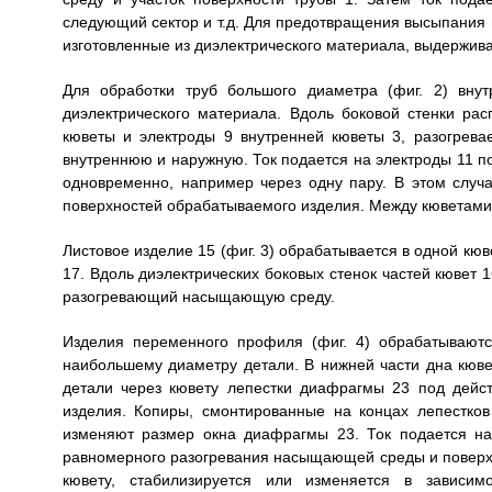
следующий сектор и т.д. Для предотвращения высыпания п
изготовленные из диэлектрического материала, выдержив
Для обработки труб большого диаметра (фиг. 2) вну
диэлектрического материала. Вдоль боковой стенки ра
кюветы и электроды 9 внутренней кюветы 3, разогрев
внутреннюю и наружную. Ток подается на электроды 11 п
одновременно, например через одну пару. В этом слу
поверхностей обрабатываемого изделия. Между кюветами 
Листовое изделие 15 (фиг. 3) обрабатывается в одной кю
17. Вдоль диэлектрических боковых стенок частей кювет 1
разогревающий насыщающую среду.
Изделия переменного профиля (фиг. 4) обрабатываютс
наибольшему диаметру детали. В нижней части дна кюв
детали через кювету лепестки диафрагмы 23 под дейс
изделия. Копиры, смонтированные на концах лепестко
изменяют размер окна диафрагмы 23. Ток подается на
равномерного разогревания насыщающей среды и поверхн
кювету, стабилизируется или изменяется в зависим