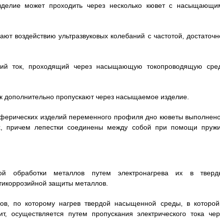
делие может проходить через несколько кювет с насыщающи
ают воздействию ультразвуковых колебаний с частотой, достаточн
ский ток, проходящий через насыщающую токопроводящую сред
ток дополнительно пропускают через насыщаемое изделие.
 сферических изделий переменного профиля дно кюветы выполнено
х, причем лепестки соединены между собой при помощи пружи
кой обработки металлов путем электронагрева их в тверд
тикоррозийной защиты металлов.
лов, по которому нагрев твердой насыщенной среды, в которой
т, осуществляется путем пропускания электрического тока чер