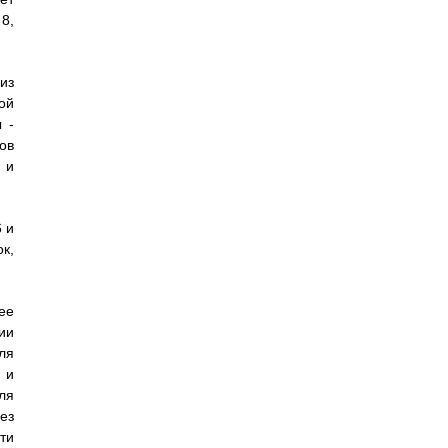
8,
из
ой
 -
ов
 и
 и
к,
ее
ии
ля
 и
ля
ез
ти