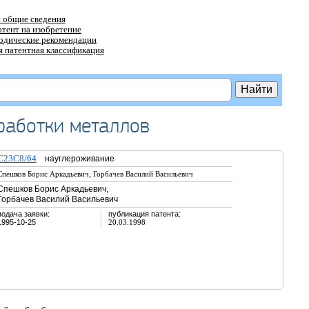
 общие сведения
атент на изобретение
тодические рекомендации
 патентная классификация
работки металлов
C23C8/64
науглероживание
,
Спешков Борис Аркадьевич
Горбачев Василий Васильевич
Спешков Борис Аркадьевич,
Горбачев Василий Васильевич
подача заявки:
публикация патента:
1995-10-25
20.03.1998