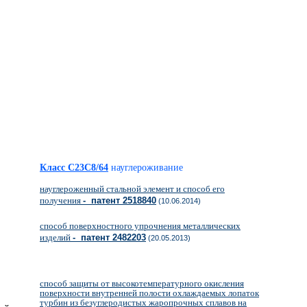
Класс C23C8/64
науглероживание
науглероженный стальной элемент и способ его
получения
- патент 2518840
(10.06.2014)
способ поверхностного упрочнения металлических
изделий
- патент 2482203
(20.05.2013)
способ защиты от высокотемпературного окисления
поверхности внутренней полости охлаждаемых лопаток
турбин из безуглеродистых жаропрочных сплавов на