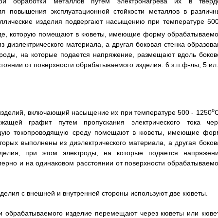
кой обработки металлов путем электронагрева их в тверд
ля повышения эксплуатационной стойкости металлов в различн
аллические изделия подвергают насыщению при температуре 500
еде, которую помещают в кюветы, имеющие форму обрабатываемо
з диэлектрического материала, а другая боковая стенка образова
троды, на которые подается напряжение, размещают вдоль боков
тоянии от поверхности обрабатываемого изделия. 6 з.п.ф-лы, 5 ил
o
изделий, включающий насыщение их при температуре 500 - 1250
С
жащей графит путем пропускания электрического тока чер
щую токопроводящую среду помещают в кюветы, имеющие фор
торых выполнены из диэлектрического материала, а другая боков
делия, при этом электроды, на которые подается напряжени
мерно и на одинаковом расстоянии от поверхности обрабатываемо
изделия с внешней и внутренней стороны используют две кюветы.
ии обрабатываемого изделие перемещают через кюветы или кюве