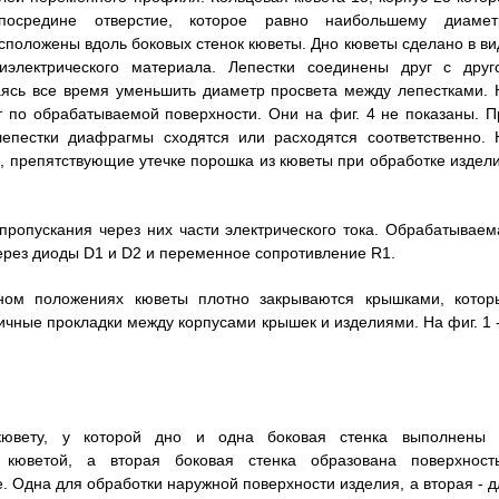
посредине отверстие, которое равно наибольшему диамет
положены вдоль боковых стенок кюветы. Дно кюветы сделано в ви
электрического материала. Лепестки соединены друг с друг
аясь все время уменьшить диаметр просвета между лепестками. 
т по обрабатываемой поверхности. Они на фиг. 4 не показаны. П
епестки диафрагмы сходятся или расходятся соответственно. 
 препятствующие утечке порошка из кюветы при обработке издели
пропускания через них части электрического тока. Обрабатываем
через диоды D1 и D2 и переменное сопротивление R1.
ном положениях кюветы плотно закрываются крышками, котор
чные прокладки между корпусами крышек и изделиями. На фиг. 1 -
вету, у которой дно и одна боковая стенка выполнены 
 кюветой, а вторая боковая стенка образована поверхност
. Одна для обработки наружной поверхности изделия, а вторая - д