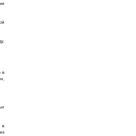
ми
ой
у,
 в
н,
ых
 в
ез