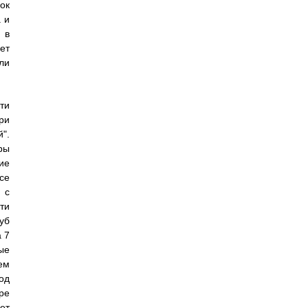
ок
 и
 в
ет
ли
ти
ри
".
ры
ие
се
 с
ти
уб
 7
ые
ем
од
ре
ет