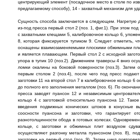
центрирующий элемент (посадочное место в столе по из
предлагаемому способу), 14 - захватный механизм для уда
Сущность способа заключается в следующем. Нагретую 
из-под пресса первый стол 2 (поз. 1, фиг.1). При этом п
с захватными клещами 5, калибровочное кольцо 6, уложен
8, которая фиксируется тупиком 9. Следует отметить, 
оснащены взаимозаменяемыми плоскими обжимными плита
и является плавающем. Первый стол 2 с исходной загот
упора в тупик 10 (поз.2). Движением траверсы 4 вниз ос
ломки окалины на боковой поверхности (поз.3). Затем
первым столом 2 (поз.4), после чего под пресс подают
заготовки 11 на второй стол 7 в калибровочное кольцо 6
до полного его заполнения металлом (поз. 6). По окончан
пресса заводят пуансон 12 и независимым центровате
кольцо 4 с заготовкой относительно пуансона 12. Тако
введения подвижных конических штоков в конусные в
соосности пуансона и заготовки, что гарантирует о
разнотолщинности обода в готовых колесах. Одновремен
кольце, с заготовки и обжимных плит воздухом сдув
осуществляют разгонку металла пуансоном (поз. 8), по
заготовки на первый стол (поз. 9). Затем цикл повторяе