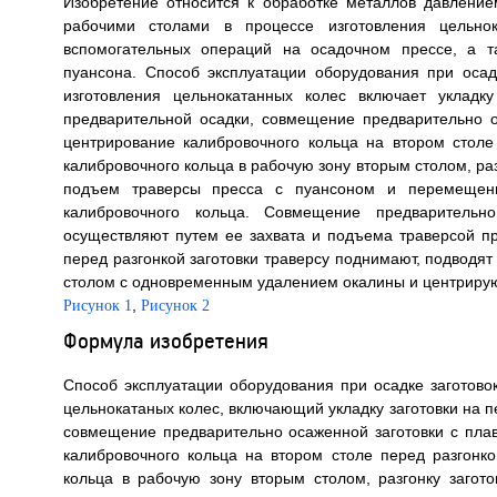
Изобретение относится к обработке металлов давление
рабочими столами в процессе изготовления цельно
вспомогательных операций на осадочном прессе, а т
пуансона. Способ эксплуатации оборудования при оса
изготовления цельнокатанных колес включает уклад
предварительной осадки, совмещение предварительно о
центрирование калибровочного кольца на втором столе
калибровочного кольца в рабочую зону вторым столом, раз
подъем траверсы пресса с пуансоном и перемещени
калибровочного кольца. Совмещение предваритель
осуществляют путем ее захвата и подъема траверсой пр
перед разгонкой заготовки траверсу поднимают, подводят
столом с одновременным удалением окалины и центрируют
,
Рисунок 1
Рисунок 2
Формула изобретения
Способ эксплуатации оборудования при осадке заготово
цельнокатаных колес, включающий укладку заготовки на п
совмещение предварительно осаженной заготовки с пла
калибровочного кольца на втором столе перед разгонко
кольца в рабочую зону вторым столом, разгонку загот