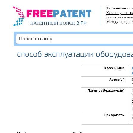
Терминология и
Как получить п
Роспатент - ме
Международная
В РФ
ПАТЕНТНЫЙ ПОИСК
способ эксплуатации оборудов
Классы МПК:
Автор(ы):
Патентообладатель(и):
Приоритеты: