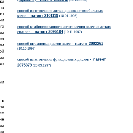
ки
на
способ изготовления литых дисков автомобильных
ет
колес
- патент 2101119
(10.01.1998)
ии
го
способ комбинированного изготовления колес из легких
сплавов
- патент 2095184
ом
(10.11.1997)
са
способ штамповки дисков колес
- патент 2092263
ом
(10.10.1997)
ой
ью
способ изготовления фрикционных дисков
- патент
ак
2075879
(20.03.1997)
ми
 в
ля
ее
ие
ом
ия