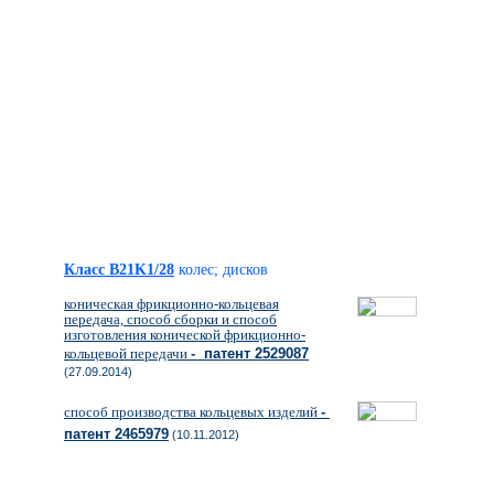
Класс B21K1/28
колес; дисков
коническая фрикционно-кольцевая
передача, способ сборки и способ
изготовления конической фрикционно-
кольцевой передачи
- патент 2529087
(27.09.2014)
способ производства кольцевых изделий
-
патент 2465979
(10.11.2012)