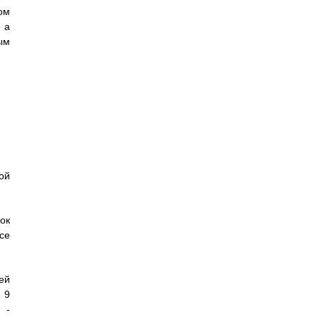
ом
 а
ым
ой
ок
се
ей
 9
 -