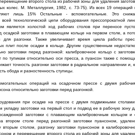
перемещение второго стола из рабочей зоны для удаления заготов
ых колес. М. Металлургия, 1982, с. 73-75). Из всех 19 операций 
авляют лишь 15% Остальные - вспомогательные. Это снижа
о всей технологической цепи оборудования прессопрокатной лин
ом является холостой ход рабочих столов при переносе пусто
д осадкой заготовки в плавающем кольце на первом столе, а пот
л для разгонки. Также увеличивает время цикла работы прес
ых плит после осадки в кольце. Другим существенным недостатк
но заготовки перед разгонкой: калибровочное кольцо с заготовк
т по тупикам относительно оси пресса, а пуансон также с помощ
ижает точность разгонки заготовки в радиальном направлении и, к
сть обода и разностенность ступицы.
омогательных операций на осадочном прессе с двумя рабочи
сона относительно заготовки перед разгонкой.
орудования при осадке на прессе с двумя подвижными столами
 укладку заготовки на первый стол и подвод ее в рабочую зону д
 осажденной заготовки с плавающим калибровочным кольцом и 
на втором столе перед разгонкой заготовки пуансоном, удален
у вторым столом, разгонку заготовки пуансоном в калиборовочн
нсоном и перемещение второго стола из рабочей зоны для удален