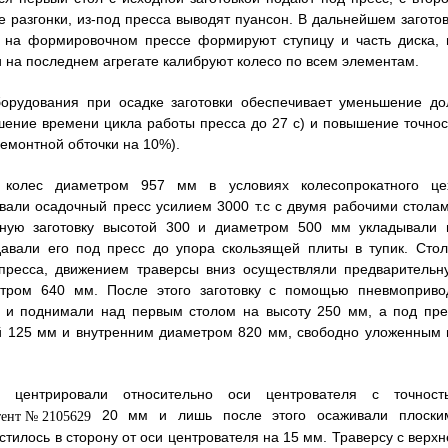
е разгонки, из-под пресса выводят пуансон. В дальнейшем заготов
, на формировочном прессе формируют ступицу и часть диска, 
 на последнем агрегате калибруют колесо по всем элементам.
борудования при осадке заготовки обеспечивает уменьшение до
шение времени цикла работы пресса до 27 с) и повышение точнос
ремонтной обточки на 10%).
 колес диаметром 957 мм в условиях колесопрокатного це
вали осадочный пресс усилием 3000 т.с с двумя рабочими столам
ную заготовку высотой 300 и диаметром 500 мм укладывали 
давали его под пресс до упора скользящей плиты в тупик. Стол
 пресса, движением траверсы вниз осуществляли предварительн
тром 640 мм. После этого заготовку с помощью пневмоприво
и и поднимали над первым столом на высоту 250 мм, а под пре
ой 125 мм и внутренним диаметром 820 мм, свободно уложенным 
 центрировали относительно оси центрователя с точност
20 мм и лишь после этого осаживали плоски
илось в сторону от оси центрователя на 15 мм. Траверсу с верхн