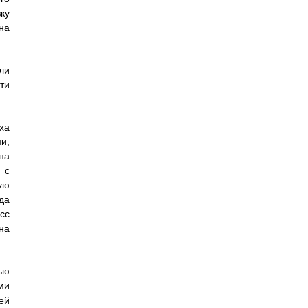
ку
на
ли
ти
ха
и,
на
 с
ую
да
сс
на
ью
ми
ей