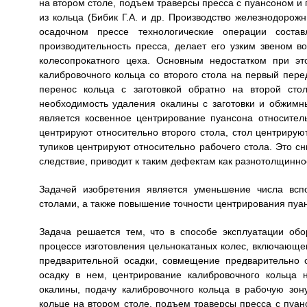
на втором столе, подъем траверсы пресса с пуансоном и 
из кольца (Бибик Г.А. и др. Производство железнодорожн
осадочном прессе технологические операции сост
производительность пресса, делает его узким звеном в
колесопрокатного цеха. Основным недостатком при эт
калибровочного кольца со второго стола на первый пере
перенос кольца с заготовкой обратно на второй сто
необходимость удаления окалины с заготовки и обжимн
является косвенное центрирование пуансона относитель
центрируют относительно второго стола, стол центрирую
тупиков центрируют относительно рабочего стола. Это сн
следствие, приводит к таким дефектам как разнотолщинно
Задачей изобретения является уменьшение числа всп
столами, а также повышение точности центрирования пуан
Задача решается тем, что в способе эксплуатации об
процессе изготовления цельнокатаных колес, включающем
предварительной осадки, совмещение предварительно
осадку в нем, центрирование калибровочного кольца 
окалины, подачу калибровочного кольца в рабочую зон
кольце на втором столе, подъем траверсы пресса с пуа