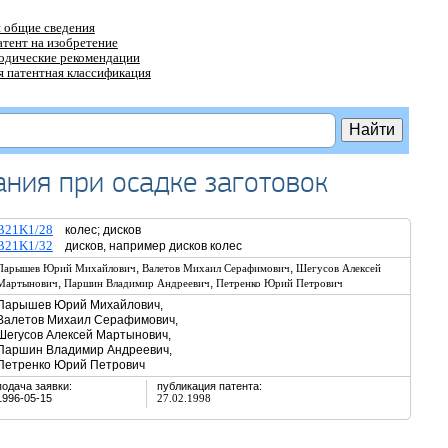
 общие сведения
атент на изобретение
тодические рекомендации
 патентная классификация
ания при осадке заготовок
B21K1/28
колес; дисков
B21K1/32
дисков, например дисков колес
,
,
Парышев Юрий Михайлович
Валетов Михаил Серафимович
Шегусов Алексей
,
,
Мартынович
Паршин Владимир Андреевич
Петренко Юрий Петрович
Парышев Юрий Михайлович,
Валетов Михаил Серафимович,
Шегусов Алексей Мартынович,
Паршин Владимир Андреевич,
Петренко Юрий Петрович
подача заявки:
публикация патента:
1996-05-15
27.02.1998