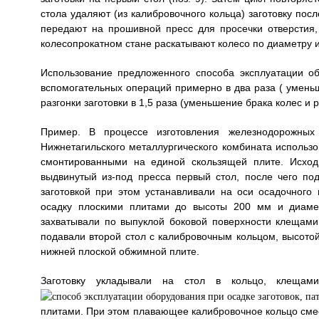
стола удаляют (из калибровочного кольца) заготовку посл
передают на прошивной пресс для просечки отверстия
колесопрокатном стане раскатывают колесо по диаметру и
Использование предложенного способа эксплуатации о
вспомогательных операций примерно в два раза ( умень
разгонки заготовки в 1,5 раза (уменьшение брака колес и 
Пример. В процессе изготовления железнодорожных
Нижнетагильского металлургического комбината использо
смонтированными на единой скользящей плите. Исход
выдвинутый из-под пресса первый стол, после чего по
заготовкой при этом устанавливали на оси осадочного
осадку плоскими плитами до высоты 200 мм и диаме
захватывали по выпуклой боковой поверхности клещам
подавали второй стол с калибровочным кольцом, высот
нижней плоской обжимной плите.
Заготовку укладывали на стол в кольцо, клещами
плитами. При этом плавающее калибровочное кольцо смест