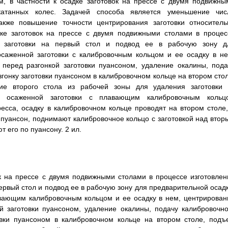
м, в частности к осадке заготовок на прессе с двумя подвижны
катанных колес. Задачей способа является уменьшение чис
акже повышение точности центрирования заготовки относитель
дке заготовок на прессе с двумя подвижными столами в процес
ку заготовки на первый стол и подвод ее в рабочую зону д
саженной заготовки с калибровочным кольцом и ее осадку в не
 перед разгонкой заготовки пуансоном, удаление окалины, пода
гонку заготовки пуансоном в калибровочном кольце на втором стол
е второго стола из рабочей зоны для удаления заготовки 
но осаженной заготовки с плавающим калибровочным кольц
есса, осадку в калибровочном кольце проводят на втором столе,
 пуансон, поднимают калибровочное кольцо с заготовкой над втор
 его по пуансону. 2 ил.
к на прессе с двумя подвижными столами в процессе изготовлен
ервый стол и подвод ее в рабочую зону для предварительной осадк
вающим калибровочным кольцом и ее осадку в нем, центрирован
й заготовки пуансоном, удаление окалины, подачу калибровочно
овки пуансоном в калибровочном кольце на втором столе, подъ