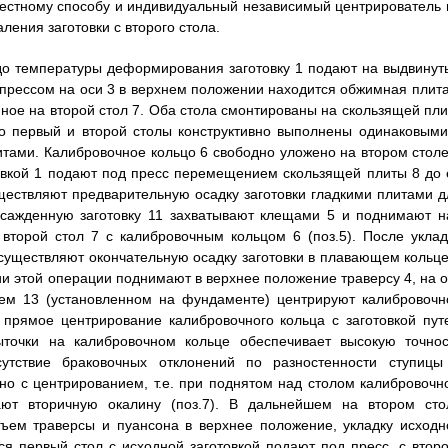
вестному способу и индивидуальный независимый центрирователь 
ления заготовки с второго стола.
до температуры деформирования заготовку 1 подают на выдвинут
од прессом на оси 3 в верхнем положении находится обжимная плита
ное на второй стол 7. Оба стола смонтированы на скользящей пли
что первый и второй столы конструктивно выполнены одинаковыми
ми. Калибровочное кольцо 6 свободно уложено на втором столе
овкой 1 подают под пресс перемещением скользящей плиты 8 до 
уществляют предварительную осадку заготовки гладкими плитами д
 осажденную заготовку 11 захватывают клещами 5 и поднимают н
 второй стол 7 с калибровочным кольцом 6 (поз.5). После уклад
 осуществляют окончательную осадку заготовки в плавающем кольце
ии этой операции поднимают в верхнее положение траверсу 4, на о
лем 13 (установленном на фундаменте) центрируют калибровочн
е прямое центрирование калибровочного кольца с заготовкой пут
ыточки на калибровочном кольце обеспечивает высокую точнос
тсутствие браковочных отклонений по разностенности ступицы
но с центрированием, т.е. при поднятом над столом калибровочн
ают вторичную окалину (поз.7). В дальнейшем на втором сто
дъем траверсы и пуансона в верхнее положение, укладку исходн
тся первый стол с исходной заготовкой подают под пресс, с второ