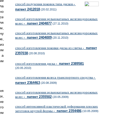
ми
способ получения поковок типа дисков
-
ла
патент 2412018
(20.02.2011)
но
се
способ изготовления цельнокатаных железнодорожных
ля
колес
- патент 2404877
(27.11.2010)
м,
способ изготовления цельнокатаных железнодорожных
чу
колес
- патент 2404009
(20.11.2010)
е,
из
способ изготовления поковки диска из слитка
- патент
ом
2397038
(20.08.2010)
 а
ым
способ изготовления диска
- патент 2389581
(20.05.2010)
способ изготовления колеса транспортного средства
-
патент 2364463
(20.08.2009)
ия
способ изготовления цельнокатаных железнодорожных
и,
колес
- патент 2355502
(20.05.2009)
ие
способ интенсивной пластической деформации плоских
го
заготовок круглой формы
- патент 2354486
(10.05.2009)
ем