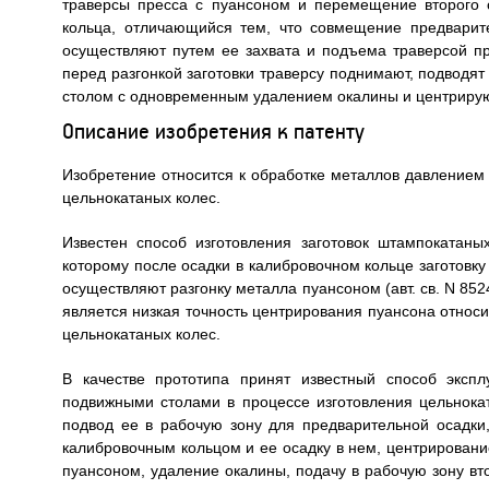
траверсы пресса с пуансоном и перемещение второго с
кольца, отличающийся тем, что совмещение предвари
осуществляют путем ее захвата и подъема траверсой пр
перед разгонкой заготовки траверсу поднимают, подводят
столом с одновременным удалением окалины и центрируют
Описание изобретения к патенту
Изобретение относится к обработке металлов давлением 
цельнокатаных колес.
Известен способ изготовления заготовок штампокатаны
которому после осадки в калибровочном кольце заготовку
осуществляют разгонку металла пуансоном (авт. св. N 8524
является низкая точность центрирования пуансона относи
цельнокатаных колес.
В качестве прототипа принят известный способ эксп
подвижными столами в процессе изготовления цельнокат
подвод ее в рабочую зону для предварительной осадк
калибровочным кольцом и ее осадку в нем, центрирование
пуансоном, удаление окалины, подачу в рабочую зону вт