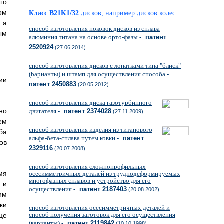
го
ом
Класс B21K1/32
дисков, например дисков колес
 а
способ изготовления поковок дисков из сплава
ым
алюминия титана на основе орто-фазы
- патент
2520924
(27.06.2014)
способ изготовления дисков с лопатками типа "блиск"
(bарианты) и штамп для осуществления способа
-
ии
патент 2450883
(20.05.2012)
способ изготовления диска газотурбинного
но
двигателя
- патент 2374028
(27.11.2009)
ем
способ изготовления изделия из титанового
оба
альфа-бета-сплава путем ковки
- патент
ов
2329116
(20.07.2008)
способ изготовления сложнопрофильных
мя
осесимметричных деталей из труднодеформируемых
многофазных сплавов и устройство для его
 и
осуществления
- патент 2187403
(20.08.2002)
им
ки
способ изготовления осесимметричных деталей и
способ получения заготовок для его осуществления
це
(варианты)
- патент 2119842
(10.10.1998)