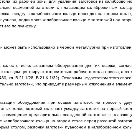
тола из рабочей зоны для удаления заготовки из калибровочно
тельно осаженной заготовки с плавающим калибровочным кольц
есса, осадку в калибровочном кольце проводят на втором столе,
 пуансон, поднимают калибровочное кольцо с заготовкой над втор
 его по пуансону.
и может быть использовано в черной металлургии при изготовлен
х колес с использованием оборудования для их осадки, соглас
 с кольцом центрируют относительно рабочего стола пресса, а зат
30, кл. B 21 1/28, B 21 K 1/32). Основным недостатком этого спос
тельно заготовки, что приводит к размерным отклонениям элемент
луатации оборудования при осадке заготовок на прессе с дву
аных колес, который включает укладку заготовки на первый стол
и, совмещение предварительно осажденной заготовки с плавающ
 калибровочного кольца на втором столе перед разгонкой заготов
орым столом, разгонку заготовки пуансоном в калибровочном коль