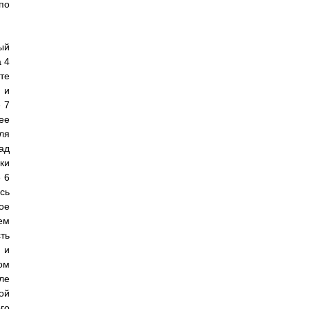
по
ый
 4
те
 и
 7
ее
ля
ад
ки
 6
сь
ое
ем
ть
 и
ом
ле
ой
го