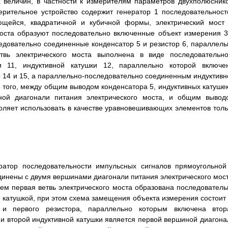
 величин, в частности к измерителям параметров двухполюснико
ерительное устройство содержит генератор 1 последовательност
ющейся, квадратичной и кубичной формы, электрический мост 
моста образуют последовательно включенные объект измерения 3
едовательно соединенные конденсатор 5 и резистор 6, параллель
твь электрического моста выполнена в виде последовательно
и 11, индуктивной катушки 12, параллельно которой включе
 14 и 15, а параллельно-последовательно соединенным индуктивн
е того, между общим выводом конденсатора 5, индуктивных катушек
ной диагонали питания электрического моста, и общим вывод
воляет использовать в качестве уравновешивающих элементов толь
ратор последовательности импульсных сигналов прямоугольной
инены с двумя вершинами диагонали питания электрического мост
чем первая ветвь электрического моста образована последователь
катушкой, при этом схема замещения объекта измерения состоит 
 и первого резистора, параллельно которым включена втор
 и второй индуктивной катушки является первой вершиной диагона