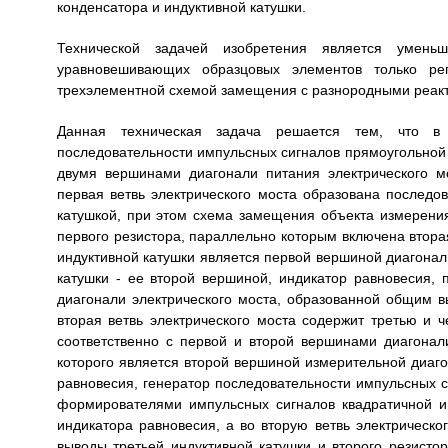
конденсатора и индуктивной катушки.
Технической задачей изобретения является умень
уравновешивающих образцовых элементов только ре
трехэлементной схемой замещения с разнородными реак
Данная техническая задача решается тем, что в 
последовательности импульсных сигналов прямоугольной
двумя вершинами диагонали питания электрического мо
первая ветвь электрического моста образована послед
катушкой, при этом схема замещения объекта измерения
первого резистора, параллельно которым включена втора
индуктивной катушки является первой вершиной диагонали
катушки - ее второй вершиной, индикатор равновесия,
диагонали электрического моста, образованной общим в
вторая ветвь электрического моста содержит третью и 
соответственно с первой и второй вершинами диагонали
которого является второй вершиной измерительной диаго
равновесия, генератор последовательности импульсных
формирователями импульсных сигналов квадратичной и
индикатора равновесия, а во вторую ветвь электрическо
выводы третьей индуктивной катушки и второго резисто