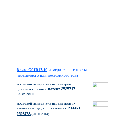
Класс G01R17/10
измерительные мосты
переменного или постоянного тока
мостовой измеритель параметров
двухполюсников
- патент 2525717
(20.08.2014)
мостовой измеритель параметров n-
элементных двухполюсников
- патент
2523763
(20.07.2014)