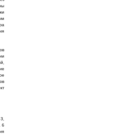
ны
ки
ым
ра
ия
ов
ии
й,
ие
ое
ов
кт
3,
 6
ия