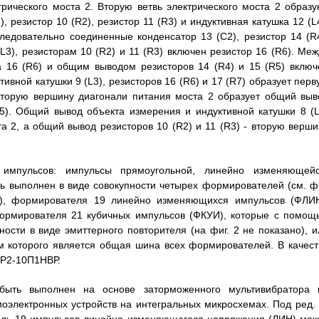
трического моста 2. Вторую ветвь электрического моста 2 образу
 резистор 10 (R2), резистор 11 (R3) и индуктивная катушка 12 (L4
ледовательно соединенные конденсатор 13 (C2), резистор 14 (R4
L3), резисторам 10 (R2) и 11 (R3) включен резистор 16 (R6). Меж
а 16 (R6) и общим выводом резисторов 14 (R4) и 15 (R5) включ
ивной катушки 9 (L3), резисторов 16 (R6) и 17 (R7) образует перв
 вторую вершину диагонали питания моста 2 образует общий выв
R5). Общий вывод объекта измерения и индуктивной катушки 8 (L
 2, а общий вывод резисторов 10 (R2) и 11 (R3) - вторую верши
импульсов: импульсы прямоугольной, линейно изменяющейс
ь выполнен в виде совокупности четырех формирователей (см. фи
), формирователя 19 линейно изменяющихся импульсов (ФЛИН
ормирователя 21 кубичных импульсов (ФКУИ), которые с помощ
сти в виде эмиттерного повторителя (на фиг. 2 не показано), и
м которого является общая шина всех формирователей. В качест
ПР2-10П1НВР.
быть выполнен на основе заторможенного мультивибратора 
оэлектронных устройств на интегральных микросхемах. Под ред. 