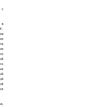
 с
 в
.:
ов
ия
та
ия
но
ой
го
ые
ой
ой
ой
ся
а,