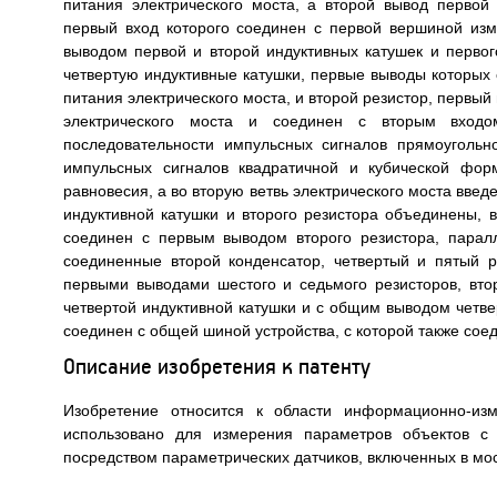
питания электрического моста, а второй вывод первой
первый вход которого соединен с первой вершиной изм
выводом первой и второй индуктивных катушек и первого
четвертую индуктивные катушки, первые выводы которых
питания электрического моста, и второй резистор, первы
электрического моста и соединен с вторым входо
последовательности импульсных сигналов прямоугол
импульсных сигналов квадратичной и кубической фор
равновесия, а во вторую ветвь электрического моста введ
индуктивной катушки и второго резистора объединены, в
соединен с первым выводом второго резистора, парал
соединенные второй конденсатор, четвертый и пятый р
первыми выводами шестого и седьмого резисторов, вт
четвертой индуктивной катушки и с общим выводом четвер
соединен с общей шиной устройства, с которой также сое
Описание изобретения к патенту
Изобретение относится к области информационно-из
использовано для измерения параметров объектов с
посредством параметрических датчиков, включенных в мо