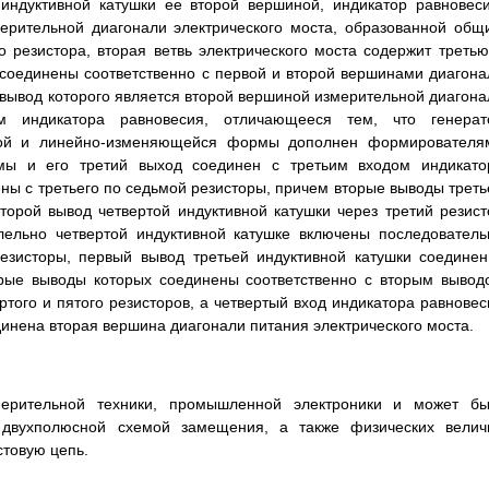
 индуктивной катушки ее второй вершиной, индикатор равновеси
ерительной диагонали электрического моста, образованной общ
 резистора, вторая ветвь электрического моста содержит третью
 соединены соответственно с первой и второй вершинами диагона
й вывод которого является второй вершиной измерительной диагона
м индикатора равновесия, отличающееся тем, что генерат
ьной и линейно-изменяющейся формы дополнен формирователя
мы и его третий выход соединен с третьим входом индикато
ены с третьего по седьмой резисторы, причем вторые выводы треть
торой вывод четвертой индуктивной катушки через третий резист
лельно четвертой индуктивной катушке включены последователь
езисторы, первый вывод третьей индуктивной катушки соединен
орые выводы которых соединены соответственно с вторым вывод
того и пятого резисторов, а четвертый вход индикатора равновес
динена вторая вершина диагонали питания электрического моста.
мерительной техники, промышленной электроники и может бы
 двухполюсной схемой замещения, а также физических велич
стовую цепь.