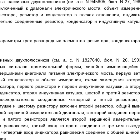
х пассивных двухполюсников (см. а.с. N 945805, бюл. N 27, 198
люченный к диагонали электрического моста, объект измерени
нсатора, резистор и конденсатор в плечах отношения, индикат
ельно соединенные резистор, конденсатор и индуктивную катушк
параметры трех разнородных элементов: резистора, конденсатора
ивных двухполюсников (см. а. с. N 1827640, бюл. N 26, 1993
сных сигналов прямоугольной формы, линейно изменяющейся
вершинами диагонали питания электрического моста, первую вет
вый конденсатор и объект измерения, схема замещения которо
сатора, первого резистора и первой индуктивной катушки, а втор
денсатор, вторая индуктивная катушка, шестой и третий резистор
последовательно соединенные четвертый и пятый резисторы,
атушке и шестому резистору включен второй резистор, общий выв
вой вершиной измерительной диагонали, с которой соединен перв
о и пятого резисторов является второй вершиной измерительн
а равновесия, третий вход которого соединен с третьим выход
 четвертый вход индикатора равновесия соединен с общей шиной,
ния.