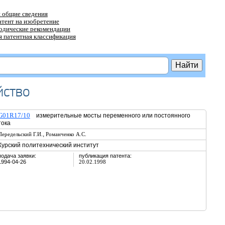
 общие сведения
атент на изобретение
тодические рекомендации
 патентная классификация
йство
G01R17/10
измерительные мосты переменного или постоянного
тока
,
Передельский Г.И.
Романченко А.С.
Курский политехнический институт
подача заявки:
публикация патента:
1994-04-26
20.02.1998