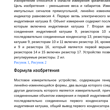
Изобретение относится к области измерения физических
Цель изобретения - уменьшение веса и габаритов. Изм
импульсных сигналов прямоугольной, линейно изменя
индикатор равновесия 4. Первую ветвь электрического 
индуктивная катушка 8. Объект измерения содержит посл
которым включена индуктивная катушка 7. Вторая ве
соединения индуктивной катушки 9, резисторов 10 
последовательно соединенные конденсатор 13, резисторы
катушке 9, резисторам 10 и 11 включен резистор 16, кром
и 9 и резистора 16, который является первой верши
резисторов 14 и 15 включен резистор 17. Устройство поз
регулируемые резисторы. 2 ил.
,
Рисунок 1
Рисунок 2
Формула изобретения
Мостовое измерительное устройство, содержащее гене
линейно-изменяющейся формы, два выхода которого соед
другая диагональ которого является измерительной, при
соединенными объектом измерения и первой индуктивной 
последовательно соединенных первого конденсатора
индуктивная катушка, общий вывод первого конденсатора