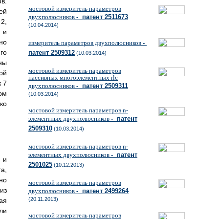
в.
мостовой измеритель параметров
ей
двухполюсников
- патент 2511673
2,
(10.04.2014)
 и
но
измеритель параметров двухполюсников
-
го
патент 2509312
(10.03.2014)
ны
мостовой измеритель параметров
ой
пассивных многоэлементных rlc
 7
двухполюсников
- патент 2509311
ом
(10.03.2014)
ко
мостовой измеритель параметров n-
элементных двухполюсников
- патент
2509310
(10.03.2014)
мостовой измеритель параметров n-
элементных двухполюсников
- патент
 и
2501025
(10.12.2013)
а,
но
мостовой измеритель параметров
из
двухполюсников
- патент 2499264
(20.11.2013)
ая
ли
мостовой измеритель параметров