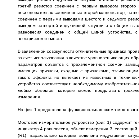
третий резистор соединен с первым выводом второго 
последовательно соединенные второй конденсатор, четве
соединен с первыми выводами шестого и седьмого резис
выводом четвертой индуктивной катушки и с общим выво
равновесия соединен с общей шиной устройства, с
электрического моста.
В заявленной совокупности отличительные признаки проя
за счет использования в качестве уравновешивающих обр
параметров объектов с трехэлементной схемой замещ
имеющих признаки, сходные с признаками, отличающими
такого эффекта не вытекает из известных в техниче
устройство соответствует необходимому изобретательн
любых объектов, которые можно представить трехэл
измерения.
На фиг. 1 представлена функциональная схема мостового 
Мостовое измерительное устройство (фиг. 1) содержит ге
индикатор 4 равновесия, объект измерения 3, состоящий 
(R1), параллельно которым включена индуктивная кату