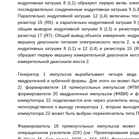
индуктивная катушка 8 (L1) образуют первую ветвь элек
последовательно соединенные индуктивная катушка 9 (L3),
Параллельно индуктивной катушке 12 (L4) включены пос
резистор 15 (R5), а параллельно индуктивной катушке 9 (
общим выводом индуктивной катушки 9 (L3) и резистор
резистор 17 (R7). Общий вывод объекта измерения, индукт
вершину диагонали питания электрического моста 2, а
индуктивных катушек 8 (L1) и 12 (L4) и резистора 15 (
образует первую вершину измерительной диагонали моста
измерительной диагонали моста 2.
Генератор 1 импульсов вырабатывает четыре вида 
квадратичной и кубичной формы. Для этого он может быт
2): формирователя 18 прямоугольных импульсов (ФПИ
формирователя 20 квадратичных импульсов (ФКВИ) и ф
коммутатора 22 подключаются или через усилитель мощно
непосредственно к выходу генератора 1, вторым выходо
коммутатора 22 может быть выбран переключатель типа 
Формирователь 18 прямоугольных импульсов может 
операционном усилителе (ОУ) (см.: Проектирование ради