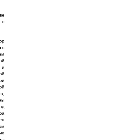
ве
 с
ор
 с
ем
ой
 и
ой
ой
ой
а,
ны
од
ра
ен
ом
ые
ез