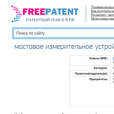
Терминология и
Как получить п
Роспатент - ме
Международная
В РФ
ПАТЕНТНЫЙ ПОИСК
мостовое измерительное устро
Классы МПК:
Автор(ы):
Патентообладатель(и):
Приоритеты: