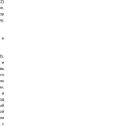
2)
я,
ор
у,
 и
),
 и
вь
го
ую
ы,
 а
од
ый
ой
ом
 с