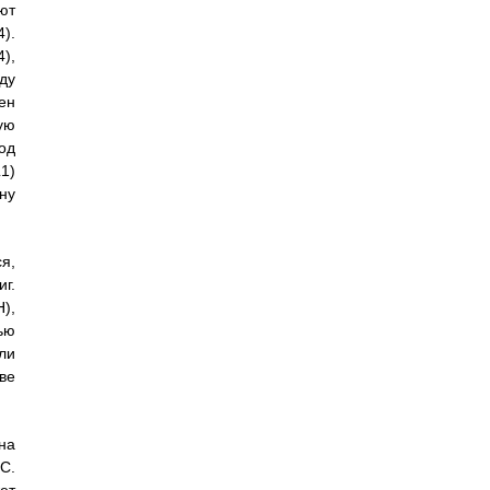
ют
).
),
ду
ен
ую
од
1)
ну
я,
г.
),
ью
ли
ве
на
С.