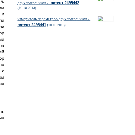
я,
двухполюсников
- патент 2495442
им
(10.10.2013)
 и
измеритель параметров двухполюсников
-
ли
патент 2495441
(10.10.2013)
ли
ор
ми
ра
ей
ор
но
 с
ом
ия
ть
ин