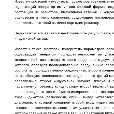
Известен мостовой измеритель параметров трехэлементны
содержащий генератор импульсов сложной формы, подк
состоящий из резистора, индуктивной катушки и конде
равновесия и плечо сравнения, содержащее последоват
параллельно которой включен еще один резистор.
Недостатком его является необходимость регулировать 
индуктивной катушки.
Известен также мостовой измеритель параметров пасс
содержащий генератор последовательностей импуль
квадратичной, два выхода которого соединены с двумя 
которого образуют последовательно соединенные пер
состоит из последовательно соединенных второго конден
ветвь образуют последовательно соединенные третий кон
параллельно второй индуктивной катушке включены 
параллельно третьему конденсатору, второй индукной к
первого конденсатора и объекта измерения является пер
вход индикатора равновесия, общий вывод четвертог
диагонали, с которой соединен второй вход индикатор
генератора последовательностей импульсных сигналов, а
которой соединена также вторая вершина диагонали пита