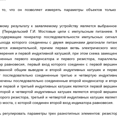
 то, что он позволяет измерять параметры объектов только
мому результату к заявляемому устройству является выбранное
о (Передельский Г.И. Мостовые цепи с импульсным питанием. М
, содержащее генератор последовательности импульсных сигнал
ыхода которого соединены с двумя вершинами диагонали питан
яется измерительной, причем первая ветвь электрического мос
ерения и первой индуктивной катушкой, при этом схема замещен
ненных первого конденсатора и первого резистора, параллель
ор равновесия, первый вход которого соединен с первой вершин
зованной общим выводом и второй индуктивных катушек и перво
ит последовательно соединенные третью и четвертую индуктивн
ключены последовательно соединенные второй конденсатор и втор
 и первой и третьей индуктивных катушек является первой вершин
второй и четвертой индуктивных катушек является второй вершин
орого резистора, третьей и четвертой индуктивных катушек являет
 моста, с которой соединен второй вход индикатора равновесия.
ь регулировать параметры трех разнотипных элементов: резистор