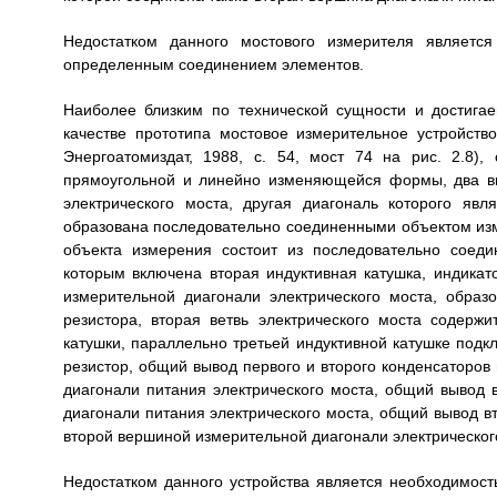
Недостатком данного мостового измерителя является
определенным соединением элементов.
Наиболее близким по технической сущности и достигае
качестве прототипа мостовое измерительное устройств
Энергоатомиздат, 1988, с. 54, мост 74 на рис. 2.8)
прямоугольной и линейно изменяющейся формы, два в
электрического моста, другая диагональ которого явл
образована последовательно соединенными объектом изм
объекта измерения состоит из последовательно соеди
которым включена вторая индуктивная катушка, индикат
измерительной диагонали электрического моста, обра
резистора, вторая ветвь электрического моста содерж
катушки, параллельно третьей индуктивной катушке под
резистор, общий вывод первого и второго конденсаторов
диагонали питания электрического моста, общий вывод 
диагонали питания электрического моста, общий вывод вт
второй вершиной измерительной диагонали электрического
Недостатком данного устройства является необходимост