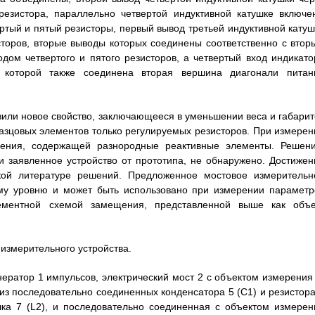
резистора, параллельно четвертой индуктивной катушке включе
ртый и пятый резисторы, первый вывод третьей индуктивной катуш
торов, вторые выводы которых соединены соответственно с втор
дом четвертого и пятого резисторов, а четвертый вход индикато
 которой также соединена вторая вершина диагонали питан
вили новое свойство, заключающееся в уменьшении веса и габарит
азцовых элементов только регулируемых резисторов. При измерен
ения, содержащей разнородные реактивные элементы. Решени
 заявленное устройство от прототипа, не обнаружено. Достижен
ской литературе решений. Предложенное мостовое измерительн
ому уровню и может быть использовано при измерении параметр
ементной схемой замещения, представленной выше как объе
измерительного устройства.
нератор 1 импульсов, электрический мост 2 с объектом измерения 
из последовательно соединенных конденсатора 5 (C1) и резистора
шка 7 (L2), и последовательно соединенная с объектом измерен