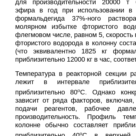
для производительности 20000 т б
эфира в год при использовании в 
формальдегида 37%-ного раствор
молярном избытке фтористого во
флегмовом числе, равном 5, скорость
фтористого водорода в колонну соста
(что эквивалентно 1825 кг форма
приблизительно 12000 кг в час, соотве
Температура в реакторной секции 
лежит в интервале приблизи
o
приблизительно 80
C. Однако конк
зависит от ряда факторов, включая,
подачи реагентов, рабочее давл
производительность. Профиль те
колонне обычно составляет прибли
o
приблизительно 40
C в верхней 