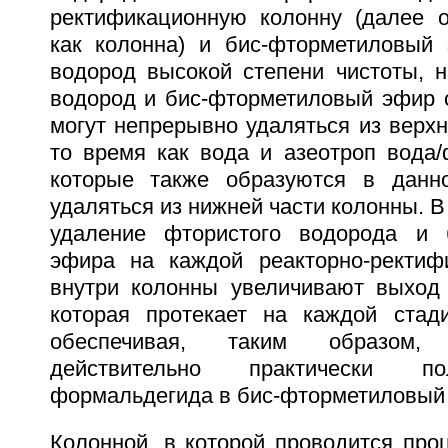
ректификационную колонну (далее о
как колонна) и бис-фторметиловый
водород высокой степени чистоты, 
водород и бис-фторметиловый эфир с
могут непрерывно удаляться из верхн
то время как вода и азеотроп вода/
которые также образуются в данно
удаляться из нижней части колонны. В
удаление фтористого водорода и б
эфира на каждой реакторно-ректиф
внутри колонны увеличивают выход 
которая протекает на каждой стад
обеспечивая, таким образом,
действительно практически п
формальдегида в бис-фторметиловый
Колонной, в которой проводится про