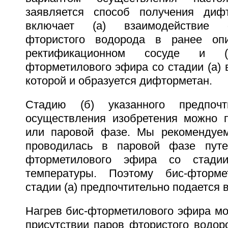
заявляется способ получения дифт
включает (а) взаимодействие 
фтористого водорода в ранее опи
ректификационном сосуде и 
фторметилового эфира со стадии (а) в
которой и образуется дифторметан.
Стадию (б) указанного предпочт
осуществления изобретения можно 
или паровой фазе. Мы рекомендуем
проводилась в паровой фазе путе
фторметилового эфира со стади
температуры. Поэтому бис-фторм
стадии (а) предпочтительно подается в
Нагрев бис-фторметилового эфира мо
присутствии паров фтористого водор