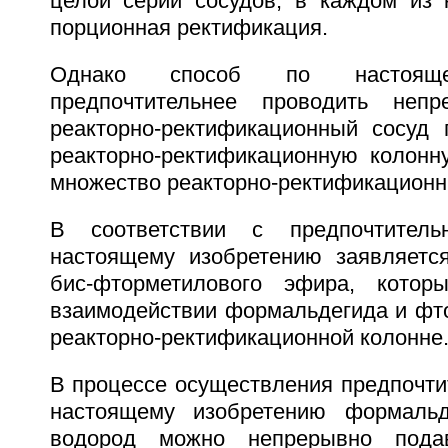
целой серии сосудов, в каждом из 
порционная ректификация.
Однако способ по настояще
предпочтительнее проводить неп
реакторно-ректификационный сосуд 
реакторно-ректификационную колонну
множество реакторно-ректификационн
В соответствии с предпочтител
настоящему изобретению заявляетс
бис-фторметилового эфира, котор
взаимодействии формальдегида и фто
реакторно-ректификационной колонне
В процессе осуществления предпочти
настоящему изобретению формаль
водород можно непрерывно подав