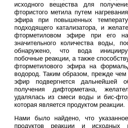
исходного вещества для получен
фтористого метила путем нагревания
эфира при повышенных температу
подходящего катализатора, и желате
фторметиловом эфире при его на
значительного количества воды, п
обнаружено, что вода иницииру
побочные реакции, а также способств
фторметилового эфира на формаль
водород. Таким образом, прежде чем
эфир подвергнется дальнейшей о
получения дифторметана, желате
удалялась из смеси воды и бис-фто
которая является продуктом реакции.
Нами было найдено, что указанно
продуктов реакции и исходных 