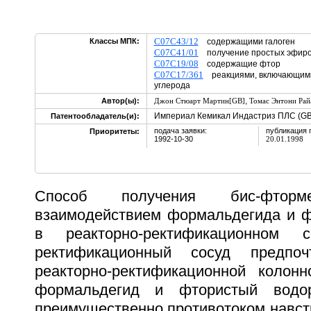
C07C43/12
Классы МПК:
содержащими галоген
C07C41/01
получение простых эфир
C07C19/08
содержащие фтор
C07C17/361
реакциями, включающими
углерода
,
Автор(ы):
Джон Стюарт Мартин[GB]
Томас Энтони Рай
Империал Кемикал Индастриз ПЛС (GB
Патентообладатель(и):
подача заявки:
публикация 
Приоритеты:
1992-10-30
20.01.1998
Способ получения бис-фторм
взаимодействием формальдегида и ф
в реакторно-ректификационном с
ректификационный сосуд предпоч
реакторно-ректификационной колонн
формальдегид и фтористый водо
преимущественно противотоком навстре