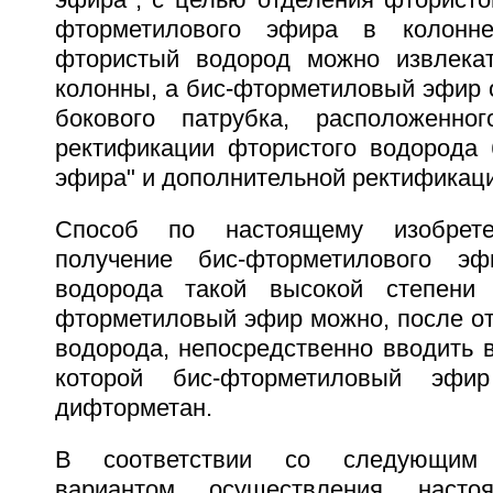
фторметилового эфира в колонн
фтористый водород можно извлекат
колонны, а бис-фторметиловый эфир 
бокового патрубка, расположенно
ректификации фтористого водорода 
эфира" и дополнительной ректификаци
Способ по настоящему изобрете
получение бис-фторметилового э
водорода такой высокой степени 
фторметиловый эфир можно, после от
водорода, непосредственно вводить в
которой бис-фторметиловый эфи
дифторметан.
В соответствии со следующим 
вариантом осуществления настоя