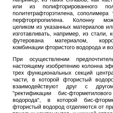
или из полифторированного пол
политетрафторэтилена, сополимера 
перфторпропилена. Колонну мож
целиком из указанных материалов ил
изготавливать, например, из стали, 
футерована материалом, корро
комбинации фтористого водорода и в
При осуществлении предпочтител
настоящему изобретению колонна эфф
трех функциональных секций центра
части, в которой фтористый водор
взаимодействуют друг с друго
"ректификации бис-фторметилового
водорода", в которой бис-фтор
фтористый водород отделяются от пр