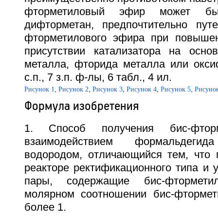
фторметиловый эфир может б
дифторметан, предпочтительно пут
фторметилового эфира при повышен
присутствии катализатора на осно
металла, фторида металла или окси
с.п., 7 з.п. ф-лы, 6 табл., 4 ил.
,
,
,
,
,
Рисунок 1
Рисунок 2
Рисунок 3
Рисунок 4
Рисунок 5
Рисунок
Формула изобретения
1. Способ получения бис-фтор
взаимодействием формальдег
водородом, отличающийся тем, что 
реакторе ректификационного типа и 
пары, содержащие бис-фтормет
молярном соотношении бис-фтормет
более 1.