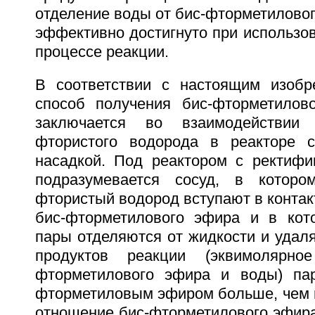
отделение воды от бис-фторметилово
эффективно достигнуто при использо
процессе реакции.
В соответствии с настоящим изобр
способ получения бис-фторметилов
заключается во взаимодействии
фтористого водорода в реакторе с
насадкой. Под реактором с ректифи
подразумевается сосуд, в котор
фтористый водород вступают в контак
бис-фторметилового эфира и в кот
пары отделяются от жидкости и удал
продуктов реакции (эквимолярно
фторметилового эфира и воды) па
фторметиловым эфиром больше, чем в
отношение бис-фторметилового эфира