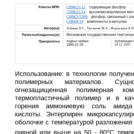
C09K21/12
Классы МПК:
содержащие фосфор
C09K21/14
высокомолекулярные мат
C08K5/5399
фосфор, связанный с аз
C08K9/10
компоненты в капсулах
,
,
Автор(ы):
Зубкова Н.С.
Тюганова М.А.
Морыганов А.П
Московская государственная текстильн
Патентообладатель(и):
подача заявки:
публикация 
Приоритеты:
1995-12-29
20.12.1997
Использование: в технологии получе
полимерных материалов. Сущно
огнезащищенная полимерная ком
термопластичный полимер и в кач
горения аммониевую соль амида
кислоты. Энтерпирен микрокапсули
оболочке с температурой разложения
o
равной или выше на 50 - 80
C темп