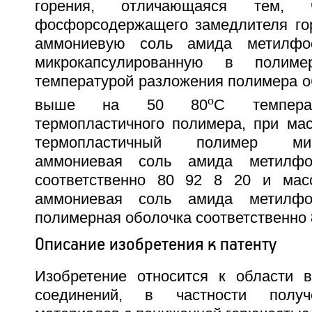
горения, отличающаяся тем,
фосфорсодержащего замедлителя го
аммониевую соль амида метилфос
микрокапсулированную в полим
температурой разложения полимера о
o
выше на 50 80
С темпера
термопластичного полимера, при ма
термопластичный полимер микр
аммониевая соль амида метилфо
соответственно 80 92 8 20 и мас
аммониевая соль амида метилфо
полимерная оболочка соответственно 8
Описание изобретения к патенту
Изобретение относится к области 
соединений, в частности полу