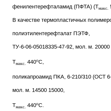
фенилентерефталамид (ПФТА) (T
макс.
В качестве термопластичных полимер
полиэтилентерефталат ПЭТФ,
ТУ-6-06-05018335-47-92, мол. м. 20000
o
T
440
C,
макс.
поликапроамид ПКА, 6-210/310 (ОСТ 6-
мол. м. 14500 15000,
o
T
440
C.
макс.