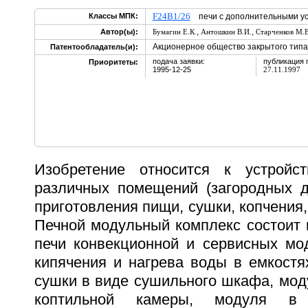
F24B1/26
Классы МПК:
печи с дополнительными ус
,
,
Автор(ы):
Бумагин Е.К.
Антошкин В.И.
Старченков М.В
Акционерное общество закрытого типа
Патентообладатель(и):
подача заявки:
публикация 
Приоритеты:
1995-12-25
27.11.1997
Изобретение относится к устройс
различных помещений (загородных до
приготовления пищи, сушки, копчения,
Печной модульный комплекс состоит 
печи конвекционной и сервисных мо
кипячения и нагрева воды в емкостя
сушки в виде сушильного шкафа, мод
коптильной камеры, модуля в 