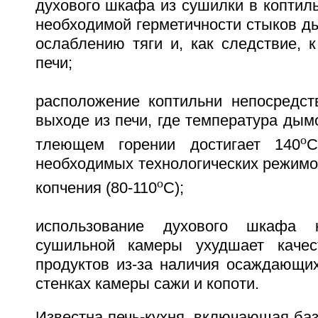
духового шкафа из сушилки в коптил
необходимой герметичности стыков ды
ослаблению тяги и, как следствие, 
печи;
расположение коптильни непосредст
выходе из печи, где температура дым
o
тлеющем горении достигает 140
C
необходимых технологических режимо
o
копчения (80-110
C);
использование духового шкафа 
сушильной камеры ухудшает каче
продуктов из-за наличия осаждающих
стенках камеры сажи и копоти.
Известна печь-кухня, включающая ба