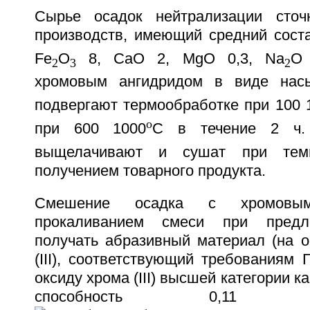
Сырье осадок нейтрализации сто
производств, имеющий средний сост
Fe
O
8, CaO 2, MgO 0,3, Na
O 
2
3
2
хромовым ангидридом в виде насы
подвергают термообработке при 100 
o
при 600 1000
C в течение 2 ч. 
выщелачивают и сушат при темп
получением товарного продукта.
Смешение осадка с хромовы
прокаливанием смеси при предл
получать абразивный материал (на о
(III), соответствующий требованиям
оксиду хрома (III) высшей категории 
способность 0,1