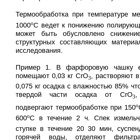
Термообработка при температуре м
o
1000
C ведет к понижению полирующе
может быть обусловлено снижение
структурных составляющих материа
исследования.
Пример 1. В фарфоровую чашку е
помещают 0,03 кг CrО
, растворяют в
3
0,075 кг осадка с влажностью 85% что
твердой части осадка от CrO
,
3
o
подвергают термообработке при 150
o
600
C в течение 2 ч. Спек измель
ступке в течение 20 30 мин, суспе
горячей воды, отделяют фильтр