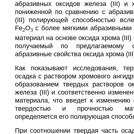
абразивных оксидов железа (III) и х
пониженной по сравнению с абрази
(III) полирующей способностью всле
Fe
O
c более мягкими абразивными 
2
3
материал на основе оксида хрома (III) и
получаемый по предлагаемому сп
абразивные свойства оксида хрома (III
Как показывают исследования, тер
осадка с раствором хромового ангид
образованием твердых растворов окс
железа (III) и соответственно измене
материала, что введет к изменению
твердостью и прочностью мат
определяется его полирующая способн
При соотношении твердая часть оса