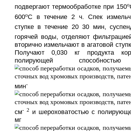
o
подвергают термообработке при 150
o
600
C в течение 2 ч. Спек измель
ступке в течение 20 30 мин, суспе
горячей воды, отделяют фильтрацие
вторично измельчают в агатовой ступк
Получают 0,030 кг продукта кор
полирующей способнос
-
мин
-
2
см
и шероховатостью с полирующе
мг