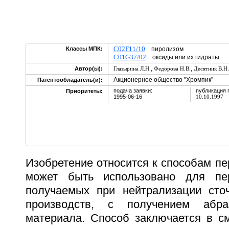
C02F11/10
Классы МПК:
пиролизом
C01G37/02
оксиды или их гидраты
,
,
Автор(ы):
Глазырина Л.Н.
Федорова Н.В.
Десятник В.Н.
Акционерное общество "Хромпик"
Патентообладатель(и):
подача заявки:
публикация 
Приоритеты:
1995-06-16
10.10.1997
Изобретение относится к способам пе
может быть использовано для пер
получаемых при нейтрализации сто
производств, с получением абра
материала. Способ заключается в с