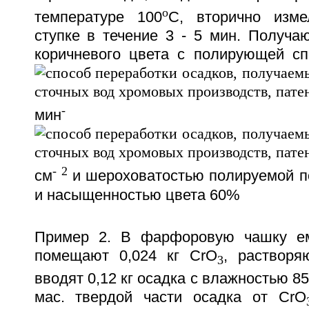
o
температуре 100
C, вторично изме
ступке в течение 3 - 5 мин. Получаю
коричневого цвета с полирующей сп
-
мин
-
2
см
и шероховатостью полируемой п
и насыщенностью цвета 60%
Пример 2. В фарфоровую чашку ем
помещают 0,024 кг CrO
, растворя
3
вводят 0,12 кг осадка с влажностью 8
мас. твердой части осадка от CrO