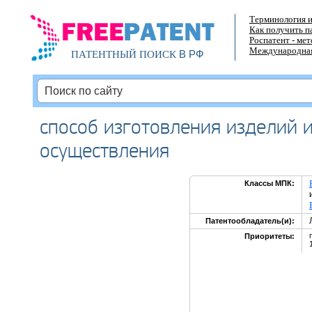
Терминология и
Как получить п
Роспатент - ме
Международная
В РФ
ПАТЕНТНЫЙ ПОИСК
способ изготовления изделий и
осуществления
Классы МПК:
Патентообладатель(и):
Приоритеты: