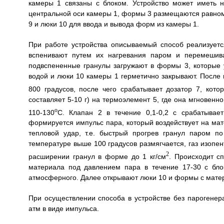
камеры 1 связаны с блоком. Устройство может иметь 
центральной оси камеры 1, формы 3 размещаются равном
9 и люки 10 для ввода и вывода форм из камеры 1.
При работе устройства описываемый способ реализует
вспенивают путем их нагревания паром и перемешив
подвспененные гранулы загружают в формы 3, которые 
водой и люки 10 камеры 1 герметично закрывают. После 
800 градусов, после чего срабатывает дозатор 7, ко
составляет 5-10 г) на термоэлемент 5, где она мгновенн
o
110-130
C. Клапан 2 в течение 0,1-0,2 с срабатывает
формируется импульс пара, который воздействует на мат
тепловой удар, т.е. быстрый прогрев гранул паром 
температуре выше 100 градусов размягчается, газ изопен
2
расширении гранул в форме до 1 кг/см
. Происходит с
материала под давлением пара в течение 17-30 с бло
атмосферного. Далее открывают люки 10 и формы с мате
При осуществлении способа в устройстве без парогенер
атм в виде импульса.