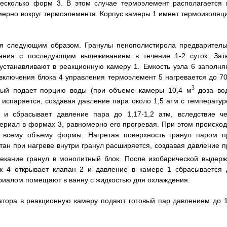
несколько форм 3. В этом случае термоэлемент располагается 
ерно вокруг термоэлемента. Корпус камеры 1 имеет термоизоляц
ся следующим образом. Гранулы пенополистирола предваритель
ания с последующим вылеживанием в течение 1-2 суток. Зат
устанавливают в реакционную камеру 1. Емкость узла 6 заполня
включения блока 4 управления термоэлемент 5 нагревается до 70
3
торый подает порцию воды (при объеме камеры 10,4 м
доза во
о испаряется, создавая давление пара около 1,5 атм с температур
 и сбрасывает давление пара до 1,17-1,2 атм, вследствие че
ериал в формах 3, равномерно его прогревая. При этом происход
по всему объему формы. Нагретая поверхность гранул паром п
тан при нагреве внутри гранул расширяется, создавая давление п
пекание гранул в монолитный блок. После изобарической выдерж
к 4 открывает клапан 2 и давление в камере 1 сбрасывается 
риалом помещают в ванну с жидкостью для охлаждения.
атора в реакционную камеру подают готовый пар давлением до 1