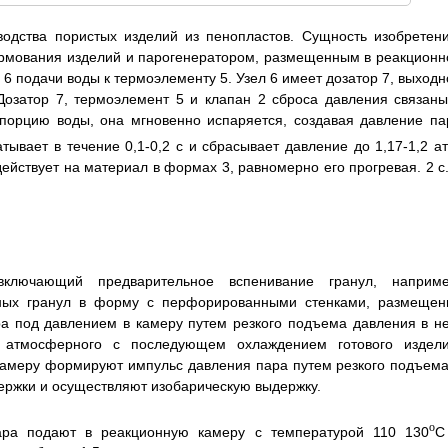
водства пористых изделий из пенопластов. Сущность изобретени
ормования изделий и парогенератором, размещенным в реакционн
6 подачи воды к термоэлементу 5. Узел 6 имеет дозатор 7, выходн
Дозатор 7, термоэлемент 5 и клапан 2 сброса давления связаны
 порцию воды, она мгновенно испаряется, создавая давление па
тывает в течение 0,1-0,2 с и сбрасывает давление до 1,17-1,2 ат
ействует на материал в формах 3, равномерно его прогревая. 2 с.
включающий предварительное вспенивание гранул, наприме
нных гранул в форму с перфорированными стенками, размещен
а под давлением в камеру путем резкого подъема давления в не
 атмосферного с последующем охлаждением готового издели
камеру формируют импульс давления пара путем резкого подъема
держки и осуществляют изобарическую выдержку.
o
ара подают в реакционную камеру с температурой 110 130
C