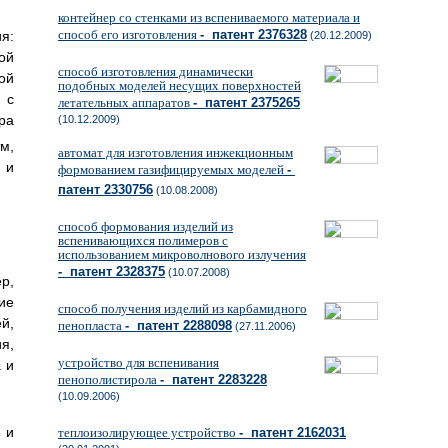
контейнер со стенками из вспениваемого материала и
способ его изготовления
- патент 2376328
я:
(20.12.2009)
ой
способ изготовления динамически
ой
подобных моделей несущих поверхностей
 с
летательных аппаратов
- патент 2375265
ра
(10.12.2009)
м,
автомат для изготовления инжекционным
 и
формованием газифицируемых моделей
-
патент 2330756
(10.08.2008)
способ формования изделий из
вспенивающихся полимеров с
использованием микроволнового излучения
- патент 2328375
(10.07.2008)
р,
ие
способ получения изделий из карбамидного
й,
пенопласта
- патент 2288098
(27.11.2006)
я,
устройство для вспенивания
 и
пенополистирола
- патент 2283228
(10.09.2006)
 и
теплоизолирующее устройство
- патент 2162031