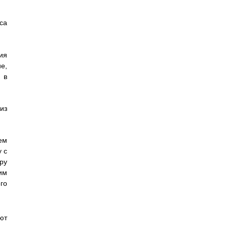
са
ия
е,
 в
из
ем
 с
ру
им
го
ют