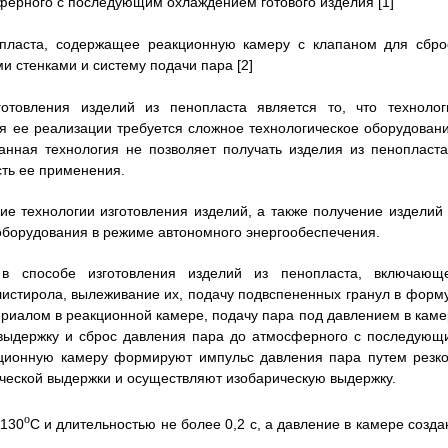
ферного с последующим охлаждением готового изделия [1]
нопласта, содержащее реакционную камеру с клапаном для сбро
 стенками и систему подачи пара [2]
готовления изделий из пенопласта является то, что технолог
ля ее реализации требуется сложное технологическое оборудовани
нная технология не позволяет получать изделия из пенопласта
сть ее применения.
е технологии изготовления изделий, а также получение изделий 
оборудования в режиме автономного энергообеспечения.
а в способе изготовления изделий из пенопласта, включающ
истирола, вылеживание их, подачу подвспененных гранул в форму
иалом в реакционной камере, подачу пара под давлением в каме
 выдержку и сброс давления пара до атмосферного с последующ
кционную камеру формируют импульс давления пара путем резко
ической выдержки и осуществляют изобарическую выдержку.
o
-130
C и длительностью не более 0,2 с, а давление в камере созда