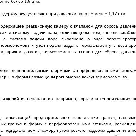
т не более 1,5 атм.
 выдержку осуществляют при давлении пара не менее 1,17 атм.
, содержащее реакционную камеру с клапаном для сброса давлени
ми и систему подачи пара, отличающееся тем, что оно снабже
, а система подачи пара выполнена в виде парогенератор
термоэлемент и узел подачи воды к термоэлементу с дозаторо
м, причем дозатор, термоэлемент и клапан для сброса давлен
набжено дополнительными формами с перфорированными стенкам
амеры, а формы размещены равномерно вокруг термоэлемента.
х изделий из пенопластов, например, тары или теплоизоляционн
а, включающий предварительное вспенивание гранул, наприме
нных гранул в форму с перфорированными стенками, размещен
а под давлением в камеру путем резкого подъема давления в не