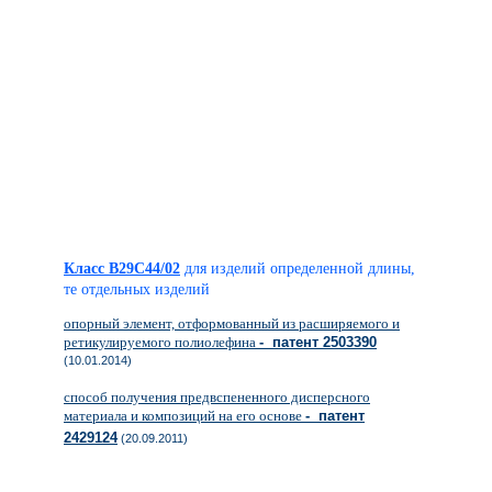
Класс B29C44/02
для изделий определенной длины,
те отдельных изделий
опорный элемент, отформованный из расширяемого и
ретикулируемого полиолефина
- патент 2503390
(10.01.2014)
способ получения предвспененного дисперсного
материала и композиций на его основе
- патент
2429124
(20.09.2011)