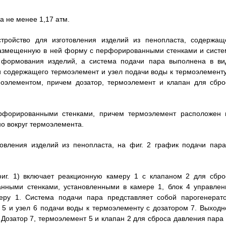
 не менее 1,17 атм.
устройство для изготовления изделий из пенопласта, содержащ
размещенную в ней форму с перфорированными стенками и систе
 формования изделий, а система подачи пара выполнена в ви
и содержащего термоэлемент и узел подачи воды к термоэлементу
моэлементом, причем дозатор, термоэлемент и клапан для сбро
рфорированными стенками, причем термоэлемент расположен 
о вокруг термоэлемента.
товления изделий из пенопласта, на фиг. 2 график подачи пара
фиг. 1) включает реакционную камеру 1 с клапаном 2 для сбро
нными стенками, установленными в камере 1, блок 4 управлен
ру 1. Система подачи пара представляет собой парогенерато
5 и узел 6 подачи воды к термоэлементу с дозатором 7. Выходн
Дозатор 7, термоэлемент 5 и клапан 2 для сброса давления пара 