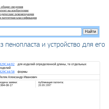
 общие сведения
атент на изобретение
тодические рекомендации
 патентная классификация
з пенопласта и устройство для его
B29C44/02
для изделий определенной длины, те отдельных
изделий
B29C44/58
формы
Леляк Александр Иванович
подача заявки:
публикация патента:
1994-08-17
20.09.1997