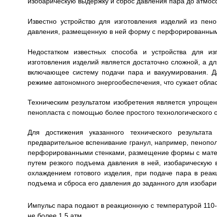
изобарическую выдержку и сброс давления пара до атмос
Известно устройство для изготовления изделий из пе
давления, размещенную в ней форму с перфорированными
Недостатком известных способа и устройства для из
изготовления изделий является достаточно сложной, а д
включающее систему подачи пара и вакуумирования. Да
режиме автономного энергообеспечения, что сужает обла
Техническим результатом изобретения является упрощени
пенопласта с помощью более простого технологического 
Для достижения указанного технического результат
предварительное вспенивание гранул, например, пенопол
перфорированными стенками, размещение формы с матер
путем резкого подъема давления в ней, изобарическую
охлаждением готового изделия, при подаче пара в реа
подъема и сброса его давления до заданного для изобар
Импульс пара подают в реакционную с температурой 110
не более 1,5 атм.