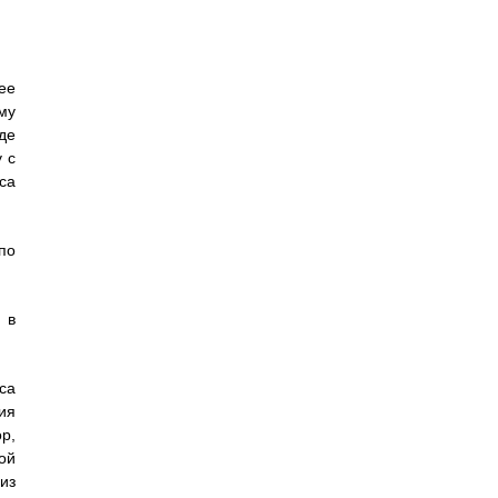
ее
му
де
 с
са
по
 в
са
ия
р,
ой
из