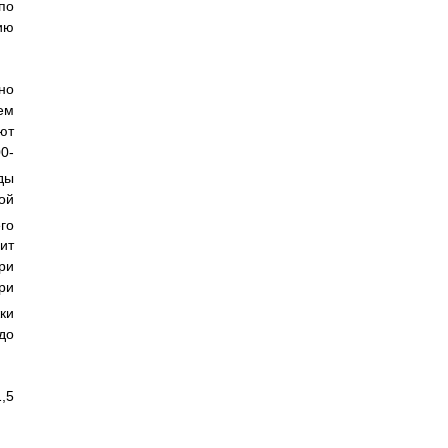
по
ию
но
ем
ют
0-
ды
ой
го
ит
ри
ри
ки
до
,5