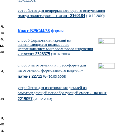
(20.01.2001)
устройство для непрерывного сухого вспучивания
гранул полистирола
- патент 2160184
(10.12.2000)
я,
Класс B29C44/58
формы
но
а,
способ формования изделий из
вспенивающихся полимеров с
м,
использованием микроволнового излучения
ия
- патент 2328375
(10.07.2008)
способ изготовления и пресс-форма для
изготовления формованного изделия
-
и,
патент 2271276
(10.03.2006)
устройство для изготовления деталей из
самотвердеющей пенообразующей смеси
- патент
ых
2219057
(20.12.2003)
р,
ие
й,