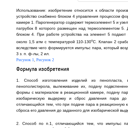
Использование: изобретение относится к области произ
устройство снабжено блоком 4 управления процессом ф
камере 1. Парогенератор содержит термоэлемент 5 и узел 
патрубок 8 которого размещен над термоэлементом 5. 
блоком 4. При работе устройства на элемент 5 подают
o
около 1,5 атм с температурой 110-130
C. Клапан 2 сраба
вследствие чего формируется импульс пара, который возд
3 з. п. ф-лы, 2 ил.
,
Рисунок 1
Рисунок 2
Формула изобретения
1. Способ изготовления изделий из пенопласта, 
пенополистирола, вылеживание их, подачу подвспене
формы с материалом в реакционной камере, подачу пар
изобарическую выдержку и сброс давления пара до
отличающийся тем, что при подаче пара в реакционную 
сброса его давления до заданного для изобарической вы
2. Способ по п.1, отличающийся тем, что импульс п