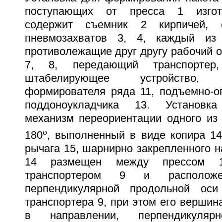
поступающих от пресса 1 изгото
содержит съемник 2 кирпичей, 
пневмозахватов 3, 4, каждый из
противолежащие друг другу рабочий ор
7, 8, передающий транспортер,
штабелирующее устройство
формирователя ряда 11, подъемно-оп
поддоноукладчика 13. Установк
механизм переориентации одного из 
o
180
, выполненный в виде копира 1
рычага 15, шарнирно закрепленного н
14 размещен между прессом 
транспортером 9 и располож
перпендикулярной продольной ос
транспортера 9, при этом его вершин
в направлении, перпендикуляр