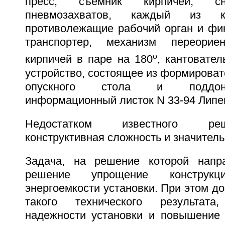
пресс, съемник кирпичей, с
пневмозахватов, каждый из к
противолежащие рабочий орган и фи
транспортер, механизм переорие
o
кирпичей в паре на 180
, кантовате
устройство, состоящее из формироват
опускного стола и поддоно
информационный листок N 33-94 Липе
Недостатком известного ре
конструктивная сложность и значитель
Задача, на решение которой напра
решение упрощение конструк
энергоемкости установки. При этом до
такого технического результат
надежности установки и повышение 