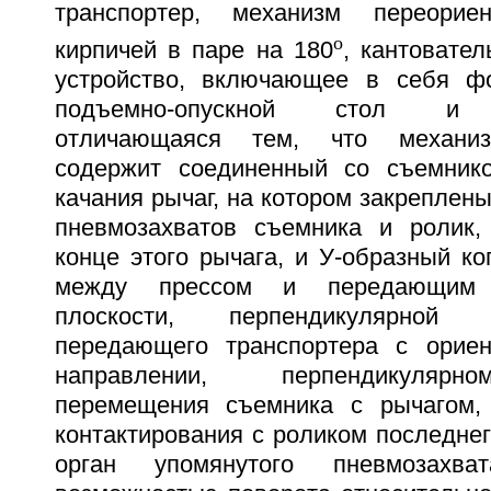
транспортер, механизм переорие
o
кирпичей в паре на 180
, кантовате
устройство, включающее в себя фо
подъемно-опускной стол и п
отличающаяся тем, что механиз
содержит соединенный со съемник
качания рычаг, на котором закреплены
пневмозахватов съемника и ролик,
конце этого рычага, и У-образный к
между прессом и передающим 
плоскости, перпендикулярной
передающего транспортера с орие
направлении, перпендикуляр
перемещения съемника с рычагом,
контактирования с роликом последнег
орган упомянутого пневмозахв