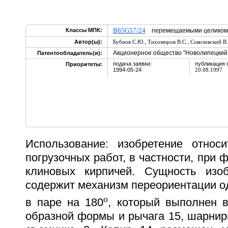
B65G57/24
Классы МПК:
перемещаемыми целиком,
,
,
Автор(ы):
Бубнов С.Ю.
Тихомиров В.С.
Соколовский В
Акционерное общество "Новолипецкий 
Патентообладатель(и):
подача заявки:
публикация 
Приоритеты:
1994-05-24
20.08.1997
Использование: изобретение относ
погрузочных работ, в частности, при 
клиновых кирпичей. Сущность изоб
содержит механизм переориентации од
o
в паре на 180
, который выполнен в
образной формы и рычага 15, шарнир