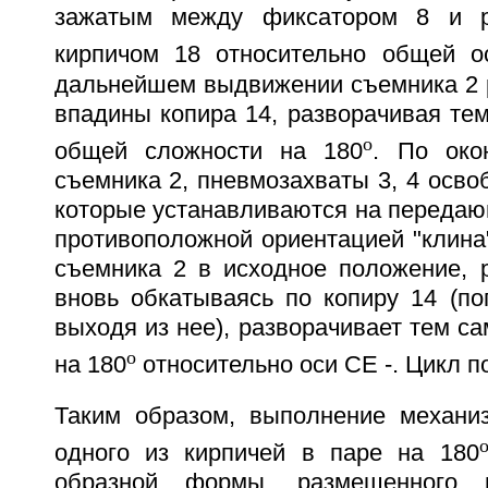
зажатым между фиксатором 8 и р
кирпичом 18 относительно общей 
дальнейшем выдвижении съемника 2 р
впадины копира 14, разворачивая те
o
общей сложности на 180
. По око
съемника 2, пневмозахваты 3, 4 осво
которые устанавливаются на передаю
противоположной ориентацией "клина
съемника 2 в исходное положение, р
вновь обкатываясь по копиру 14 (по
выходя из нее), разворачивает тем с
o
на 180
относительно оси СЕ -. Цикл п
Таким образом, выполнение механи
одного из кирпичей в паре на 180
образной формы, размещенного