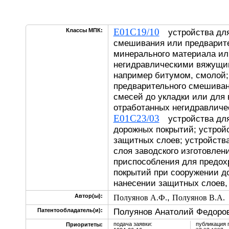
E01C19/10
Классы МПК:
устройства для
смешивания или предварите
минерального материала ил
негидравлическими вяжущи
например битумом, смолой;
предварительного смешиван
смесей до укладки или для
отработанных негидравлич
E01C23/03
устройства для
дорожных покрытий; устрой
защитных слоев; устройства
слоя заводского изготовлени
приспособления для предох
покрытий при сооружении до
нанесении защитных слоев,
,
Автор(ы):
Полуянов А.Ф.
Полуянов В.А.
Полуянов Анатолий Федоро
Патентообладатель(и):
подача заявки:
публикация 
Приоритеты: