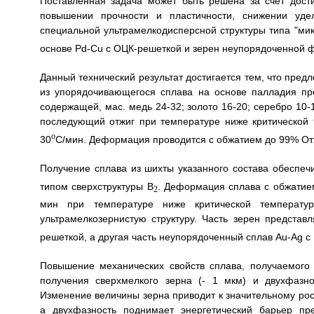
Поставленная задача может быть решена за счет дости
повышении прочности и пластичности, снижении уде
специальной ультрамелкодисперсной структуры типа "мик
основе Pd-Cu с ОЦК-решеткой и зерен неупорядоченной ф
Данный технический результат достигается тем, что пред
из упорядочивающегося сплава на основе палладия пр
содержащей, мас. медь 24-32; золото 16-20; серебро 10
последующий отжиг при температуре ниже критической 
o
30
C/мин. Деформация проводится с обжатием до 99% Отж
Получение сплава из шихты указанного состава обеспе
типом сверхструктуры B
. Деформация сплава с обжатие
2
мин при температуре ниже критической температу
ультрамелкозернистую структуру. Часть зерен представ
решеткой, а другая часть неупорядоченный сплав Au-Ag с
Повышение механических свойств сплава, получаемог
получения сверхмелкого зерна (- 1 мкм) и двухфазно
Изменение величины зерна приводит к значительному рост
а двухфазность поднимает энергетический барьер пр