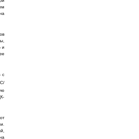
ри
ем
на
ов
ы,
 и
ее
 с
o
C/
ую
К-
от
и.
й,
на