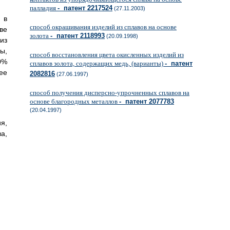
палладия
- патент 2217524
(27.11.2003)
 в
способ окрашивания изделий из сплавов на основе
ве
золота
- патент 2118993
(20.09.1998)
из
ы,
способ восстановления цвета окисленных изделий из
0%
сплавов золота, содержащих медь, (варианты)
- патент
ее
2082816
(27.06.1997)
способ получения дисперсно-упрочненных сплавов на
основе благородных металлов
- патент 2077783
(20.04.1997)
я,
а,