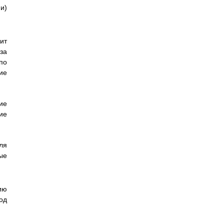
и)
ит
за
по
ие
ие
ие
ля
ые
ию
од