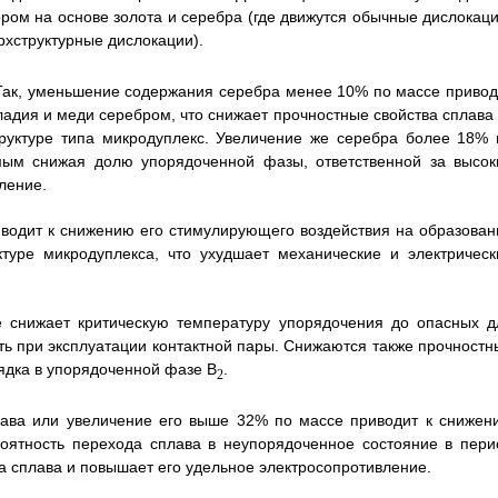
ром на основе золота и серебра (где движутся обычные дислокаци
рхструктурные дислокации).
Так, уменьшение содержания серебра менее 10% по массе привод
адия и меди серебром, что снижает прочностные свойства сплава 
руктуре типа микродуплекс. Увеличение же серебра более 18% 
ым снижая долю упорядоченной фазы, ответственной за высок
ление.
водит к снижению его стимулирующего воздействия на образован
туре микродуплекса, что ухудшает механические и электрическ
 снижает критическую температуру упорядочения до опасных д
уть при эксплуатации контактной пары. Снижаются также прочностн
ядка в упорядоченной фазе B
.
2
ава или увеличение его выше 32% по массе приводит к снижен
оятность перехода сплава в неупорядоченное состояние в пери
ва сплава и повышает его удельное электросопротивление.