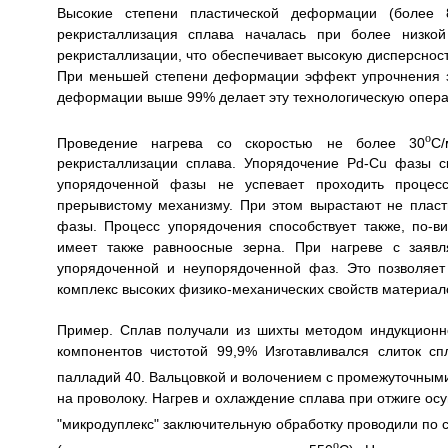
Высокие степени пластической деформации (более
рекристаллизация сплава началась при более низкой
рекристаллизации, что обеспечивает высокую дисперсност
При меньшей степени деформации эффект упрочнения за
деформации выше 99% делает эту технологическую опера
o
Проведение нагрева со скоростью не более 30
C
рекристаллизации сплава. Упорядочение Pd-Cu фазы ск
упорядоченной фазы не успевает проходить процесс
прерывистому механизму. При этом вырастают не пласт
фазы. Процесс упорядочения способствует также, по-в
имеет также равноосные зерна. При нагреве с заявл
упорядоченной и неупорядоченной фаз. Это позволяет
комплекс высоких физико-механических свойств материало
Пример. Сплав получали из шихты методом индукционно
компонентов чистотой 99,9% Изготавливался слиток сп
палладий 40. Вальцовкой и волочением с промежуточными
на проволоку. Нагрев и охлаждение сплава при отжиге ос
"микродуплекс" заключительную обработку проводили по
o