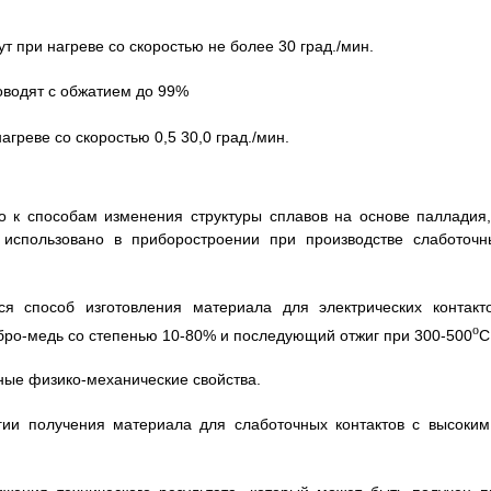
 при нагреве со скоростью не более 30 град./мин.
оводят с обжатием до 99%
агреве со скоростью 0,5 30,0 град./мин.
о к способам изменения структуры сплавов на основе палладия,
 использовано в приборостроении при производстве слаботочн
я способ изготовления материала для электрических контакто
o
о-медь со степенью 10-80% и последующий отжиг при 300-500
C
ные физико-механические свойства.
гии получения материала для слаботочных контактов с высоким