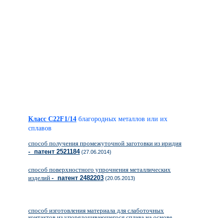
Класс C22F1/14
благородных металлов или их
сплавов
способ получения промежуточной заготовки из иридия
- патент 2521184
(27.06.2014)
способ поверхностного упрочнения металлических
изделий
- патент 2482203
(20.05.2013)
способ изготовления материала для слаботочных
контактов из упорядочивающегося сплава на основе