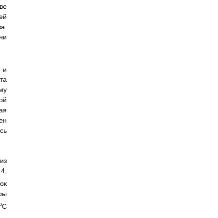
ве
ей
а.
ни
 и
та
му
ой
ая
ен
сь
из
4;
ок
ры
o
C