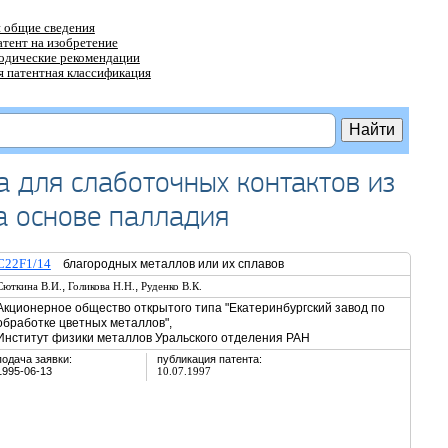
 общие сведения
атент на изобретение
тодические рекомендации
 патентная классификация
а для слаботочных контактов из
а основе палладия
C22F1/14
благородных металлов или их сплавов
,
,
Сюткина В.И.
Голикова Н.Н.
Руденко В.К.
Акционерное общество открытого типа "Екатеринбургский завод по
обработке цветных металлов",
Институт физики металлов Уральского отделения РАН
подача заявки:
публикация патента:
1995-06-13
10.07.1997