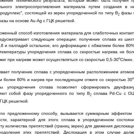
жения технического результата, который может быть получен п
льного электросопротивления материала путем создания в н
родуплекс", состоящей из зерен упорядоченной по типу B
фазы 
2
азы на основе Au-Ag с ГЦК решеткой.
ложенный способ изготовления материала для слаботочных контакт
едусматривает следующие операции: получение сплава из шихт
-18 и палладий остальное, его деформацию с обжатием более 80%
температуры упорядочения сплава со скоростью нагрева не бол
o
иг при нагреве может осуществляться со скоростью 0,5-30
C/мин.
чивает получение сплава с упорядоченным расположением атомов
м более 80% и нагрев при последующем отжиге со скоростью 30
ры упорядочения сплава позволяет сформировать двухфазн
ляют собой фазу упорядоченного по типу B
сплава Pd-Cu с ОЦ
2
 ГЦК решеткой.
о по предложенному способу, вызывается суммарным эффектом 
сти, характерной для этого сплава в упорядоченном состояни
у количества препятствий (границ зерен) для движения дислокаци
еодоления этих препятствий. Дислокация в этом случае долж