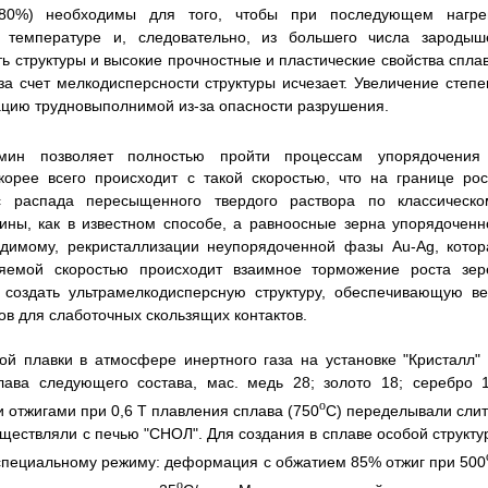
 80%) необходимы для того, чтобы при последующем нагре
 температуре и, следовательно, из большего числа зародыш
ь структуры и высокие прочностные и пластические свойства сплав
 счет мелкодисперсности структуры исчезает. Увеличение степе
цию трудновыполнимой из-за опасности разрушения.
/мин позволяет полностью пройти процессам упорядочения
орее всего происходит с такой скоростью, что на границе рос
 распада пересыщенного твердого раствора по классическо
ины, как в известном способе, а равноосные зерна упорядоченн
идимому, рекристаллизации неупорядоченной фазы Au-Ag, котор
яемой скоростью происходит взаимное торможение роста зер
 создать ультрамелкодисперсную структуру, обеспечивающую ве
в для слаботочных скользящих контактов.
й плавки в атмосфере инертного газа на установке "Кристалл" 
лава следующего состава, мас. медь 28; золото 18; серебро 1
o
 отжигами при 0,6 T плавления сплава (750
C) переделывали слит
уществляли с печью "СНОЛ". Для создания в сплаве особой структу
 специальному режиму: деформация с обжатием 85% отжиг при 500
o