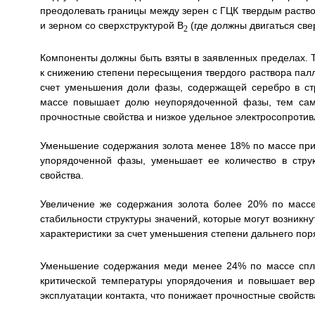
преодолевать границы между зерен с ГЦК твердым раство
и зерном со сверхструктурой B
(где должны двигаться све
2
Компоненты должны быть взяты в заявленных пределах. 
к снижению степени пересыщения твердого раствора палл
счет уменьшения доли фазы, содержащей серебро в ст
массе повышает долю неупорядоченной фазы, тем сам
прочностные свойства и низкое удельное электросопротив
Уменьшение содержания золота менее 18% по массе при
упорядоченной фазы, уменьшает ее количество в струк
свойства.
Увеличение же содержания золота более 20% по массе
стабильности структуры значений, которые могут возникн
характеристики за счет уменьшения степени дальнего пор
Уменьшение содержания меди менее 24% по массе спл
критической температуры упорядочения и повышает вер
эксплуатации контакта, что понижает прочностные свойст