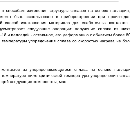
о к способам изменения структуры сплавов на основе палладия,
может быть использовано в приборостроении при производст
й способ изготовления материала для слаботочных контактов 
усматривает следующие операции: получение сплава из шихт
0-18 и палладий - остальное, его деформацию с обжатием более 8
 температуры упорядочения сплава со скоростью нагрева не бол
 контактов из упорядочивающегося сплава на основе паллади
температуре ниже критической температуры упорядочения сплав
жащей следующие компоненты, мас.