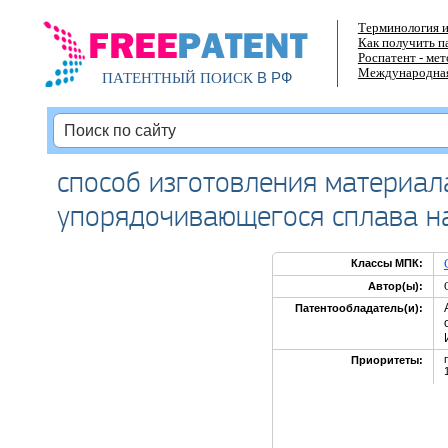
Терминология и
Как получить п
Роспатент - ме
Международная
В РФ
ПАТЕНТНЫЙ ПОИСК
способ изготовления материал
упорядочивающегося сплава н
Классы МПК:
Автор(ы):
Патентообладатель(и):
Приоритеты: