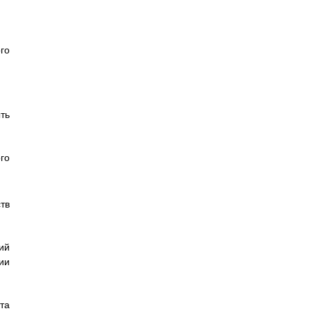
го
ть
го
тв
ий
ии
та