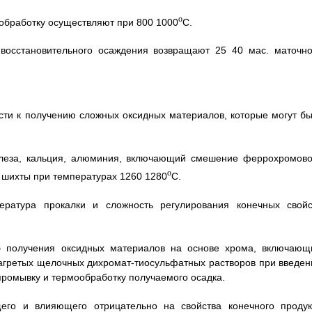
o
обработку осуществляют при 800 1000
C.
 восстановительного осаждения возвращают 25 40 мас. маточно
ости к получению сложных оксидных материалов, которые могут бы
елеза, кальция, алюминия, включающий смешение феррохромово
o
 шихты при температурах 1260 1280
C.
ература прокалки и сложность регулирования конечных свойс
б получения оксидных материалов на основе хрома, включающ
нагретых щелочных дихромат-тиосульфатных растворов при введен
промывку и термообработку получаемого осадка.
его и влияющего отрицательно на свойства конечного продук