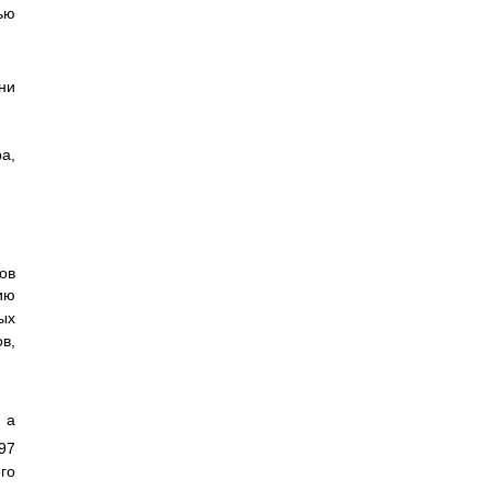
ью
ни
а,
ов
ию
ых
в,
 а
97
го