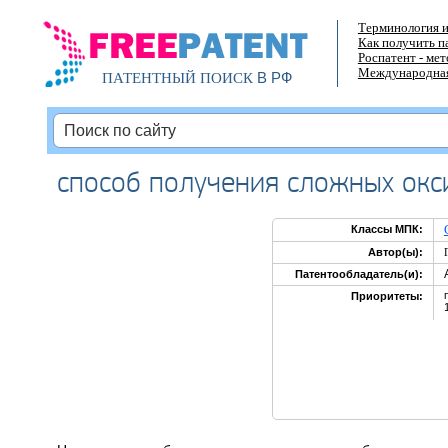
Терминология и
Как получить п
Роспатент - ме
Международная
В РФ
ПАТЕНТНЫЙ ПОИСК
способ получения сложных окс
Классы МПК:
Автор(ы):
Патентообладатель(и):
Приоритеты: