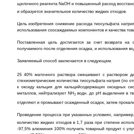
щелочного реагента NaOH и повышенный расход восстан
и образуется значительное количество жидких отходов.
Цель изобретения снижение расхода тиосульфата натрия
использования соосаждаемых компонентов и качества тов
Поставленная цель достигается за счет возврата на 
получаемого после отделения осадка, и использования во
Заявляемый способ заключается в следующем.
25 40% маточного раствора смешивают с раствором ди
стехиометрические количества тиосульфата натрия (по о
к оксиду кальция для кальцийсодержащих оксидных си
металлов, нейтрализуют NH
водн. до pH выделения в т
3
отделяют и промывают осажденный осадок, затем прокали
Проведение процесса при указанных условиях, например
количество жидких отходов в 1,7 раза при степени испол
-97,5% алюминия 100% получить товарный продукт с ул