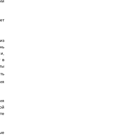
ии
ет
из
нь
и,
 в
ты
ть
ия
ия
ой
те
ые