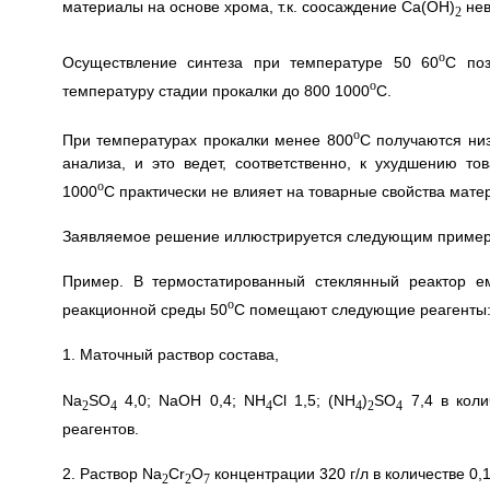
материалы на основе хрома, т.к. соосаждение Ca(OH)
нев
2
o
Осуществление синтеза при температуре 50 60
C поз
o
температуру стадии прокалки до 800 1000
C.
o
При температурах прокалки менее 800
C получаются низ
анализа, и это ведет, соответственно, к ухудшению т
o
1000
C практически не влияет на товарные свойства матер
Заявляемое решение иллюстрируется следующим пример
Пример. В термостатированный стеклянный реактор е
o
реакционной среды 50
C помещают следующие реагенты
1. Маточный раствор состава,
Na
SO
4,0; NaOH 0,4; NH
Cl 1,5; (NH
)
SO
7,4 в коли
2
4
4
4
2
4
реагентов.
2. Раствор Na
Cr
O
концентрации 320 г/л в количестве 0,1
2
2
7