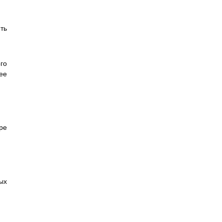
ть
го
ее
ре
ых