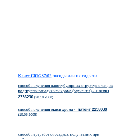
Класс C01G37/02
оксиды или их гидраты
способ получения нанотубулярных структур оксидов
подгруппы ванадия или хрома (варианты)
- патент
2336230
(20.10.2008)
способ получения окиси хрома
- патент 2258039
(10.08.2005)
способ переработки осадков, получаемых при