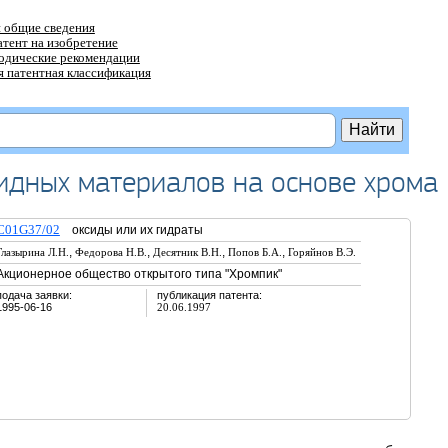
 общие сведения
атент на изобретение
тодические рекомендации
 патентная классификация
идных материалов на основе хрома
C01G37/02
оксиды или их гидраты
,
,
,
,
Глазырина Л.Н.
Федорова Н.В.
Десятник В.Н.
Попов Б.А.
Горяйнов В.Э.
Акционерное общество открытого типа "Хромпик"
подача заявки:
публикация патента:
1995-06-16
20.06.1997