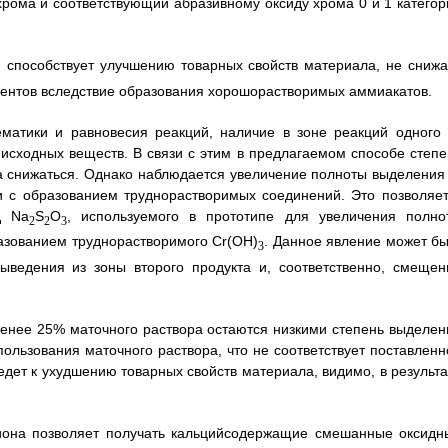
хрома и соответствующий абразивному оксиду хрома 0 и 1 категор
 способствует улучшению товарных свойств материала, не снижа
ентов вследствие образования хорошорастворимых аммиакатов.
ематики и равновесия реакций, наличие в зоне реакций одного 
исходных веществ. В связи с этим в предлагаемом способе степе
 снижаться. Однако наблюдается увеличение полноты выделения 
и с образованием труднорастворимых соединений. Это позволяет
д Na
S
O
, используемого в прототипе для увеличения полно
2
2
3
азованием труднорастворимого Cr(OH)
. Данное явление может бы
3
ыведения из зоны второго продукта и, соответственно, смещен
менее 25% маточного раствора остаются низкими степень выделен
ользования маточного раствора, что не соответствует поставленн
дет к ухудшению товарных свойств материала, видимо, в результа
-иона позволяет получать кальцийсодержащие смешанные оксидн