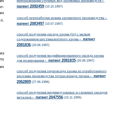
их
нейтрализации сточных вод хромовых производств
-
патент 2092459
т-
(10.10.1997)
их
способ переработки шлама хроматного производства
-
 п.
патент 2083497
(10.07.1997)
способ получения оксида хрома (iii) с малым
содержанием шестивалентного хрома
- патент
2081836
(20.06.1997)
из
способ получения модифицированного оксида хрома
то
для полирования
- патент 2081835
(20.06.1997)
их
способ получения гидроксида хрома из отработанного
расплава производства тетрахлорида титана
- патент
2062809
(27.06.1996)
способ получения индивидуальных и сложных оксидов
металлов
- патент 2047556
(10.11.1995)