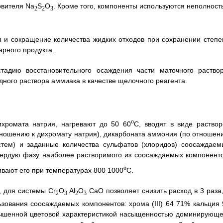
овителя Na
S
O
. Кроме того, компоненты используются неполност
2
2
3
 и сокращение количества жидких отходов при сохранении степе
арного продукта.
стадию восстановительного осаждения части маточного раствор
дного раствора аммиака в качестве щелочного реагента.
o
хромата натрия, нагревают до 50 60
C, вводят в виде раствор
тношению к дихромату натрия), дикарбоната аммония (по отношен
стем) и заданные количества сульфатов (хлоридов) соосаждаем
вердую фазу наиболее растворимого из соосаждаемых компоненто
o
вают его при температурах 800 1000
C.
, для системы Cr
O
Al
O
CaO позволяет снизить расход в 3 раза,
2
3
2
3
ьзования соосаждаемых компонентов: хрома (III) 64 71% кальция 
учшенной цветовой характеристикой насыщенностью доминирующе