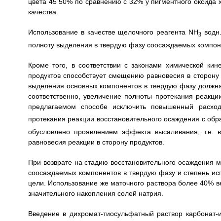
цвета 45 50% по сравнению с 32% у пигментного оксида 
качества.
Использование в качестве щелочного реагента NH
водн.
3
полноту выделения в твердую фазу соосаждаемых компон
Кроме того, в соответствии с законами химической кин
продуктов способствует смещению равновесия в сторону 
выделения основных компонентов в твердую фазу должна
соответственно, увеличение полноты протекания реакци
предлагаемом способе исключить повышенный расхо
протекания реакции восстановительного осаждения с обр
обусловлено проявлением эффекта высаливания, т.е. в
равновесия реакции в сторону продуктов.
При возврате на стадию восстановительного осаждения 
соосаждаемых компонентов в твердую фазу и степень исп
цели. Использование же маточного раствора более 40% ве
значительного накопления солей натрия.
Введение в дихромат-тиосульфатный раствор карбонат