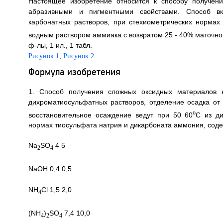
Настоящее изобретение относится к способу получен
абразивными и пигментными свойствами. Способ вкл
карбонатных растворов, при стехиометрических норма
водным раствором аммиака с возвратом 25 - 40% маточно
ф-лы, 1 ил., 1 табл.
,
Рисунок 1
Рисунок 2
Формула изобретения
1. Способ получения сложных оксидных материалов 
дихроматиосульфатных растворов, отделение осадка от 
o
восстановительное осаждение ведут при 50 60
C из ди
нормах тиосульфата натрия и дикарбоната аммония, сод
Na
SO
4 5
2
4
NaOH 0,4 0,5
NH
Cl 1,5 2,0
4
(NH
)
SO
7,4 10,0
4
2
4