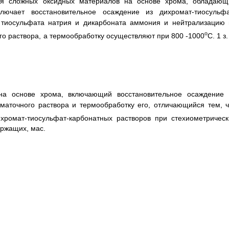
ия сложных оксидных материалов на основе хрома, обладающ
ючает восстановительное осаждение из дихромат-тиосульфа
х тиосульфата натрия и дикарбоната аммония и нейтрализацию 
o
го раствора, а термообработку осуществляют при 800 -1000
C. 1 з.
на основе хрома, включающий восстановительное осаждение 
маточного раствора и термообработку его, отличающийся тем, ч
хромат-тиосульфат-карбонатных растворов при стехиометрическ
ержащих, мас.