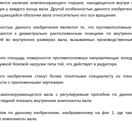
ляется наличие компенсирующего поршня, находящегося внутри 
к у каждого конца вала. Другой особенностью данного изобретен
ащающейся оболочки вала относительно его оси вращения.
ностью данного изобретения является то, что противоположные
ваются к диаметрально расположенным позициям по внутренн
ций во внутренних размерах вала, вызываемых производственны
, что площадь поверхности противоположных направляющих колод
ной боковой нагрузки типа той, что действует в редукторе.
го изобретения станут более понятными специалисту из чтен
ости с приложенными чертежами.
 самонагружающегося вала с регулируемым прогибом по данно
глядней показать внутренние компоненты вала.
бом по данному изобретению, изображенному на фиг. 1, где так
е компоненты вала.