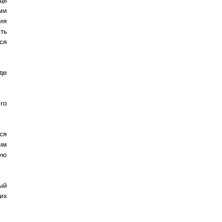
дь
ми
ия
ть
ся
де
го
ся
ым
ую
ый
их