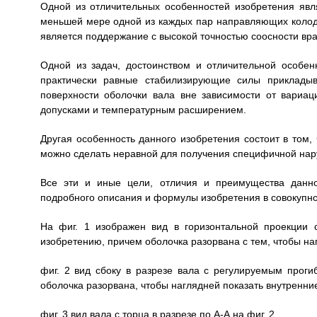
Одной из отличительных особенностей изобретения яв
меньшей мере одной из каждых пар направляющих колодо
является поддержание с высокой точностью соосности вр
Одной из задач, достоинством и отличительной особен
практически равные стабилизирующие силы приклады
поверхности оболочки вала вне зависимости от вариа
допусками и температурным расширением.
Другая особенность данного изобретения состоит в том
можно сделать неравной для получения специфичной наруж
Все эти и иные цели, отличия и преимущества данно
подробного описания и формулы изобретения в совокупн
На фиг. 1 изображен вид в горизонтальной проекции
изобретению, причем оболочка разорвана с тем, чтобы на
фиг. 2 вид сбоку в разрезе вала с регулируемым проги
оболочка разорвана, чтобы наглядней показать внутренни
фиг. 3 вид вала с торца в разрезе по А-А на фиг. 2.