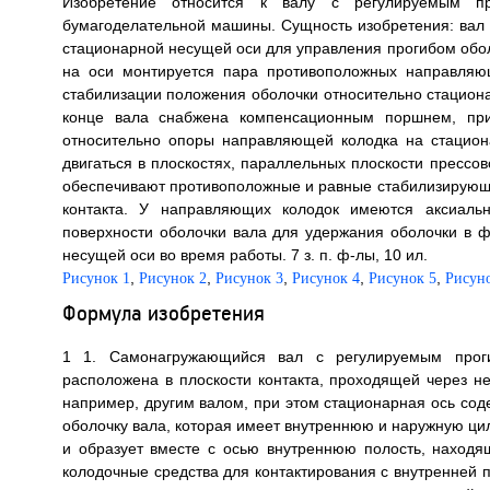
Изобретение относится к валу с регулируемым пр
бумагоделательной машины. Сущность изобретения: вал
стационарной несущей оси для управления прогибом обол
на оси монтируется пара противоположных направляю
стабилизации положения оболочки относительно стацио
конце вала снабжена компенсационным поршнем, при
относительно опоры направляющей колодка на стацион
двигаться в плоскостях, параллельных плоскости прессов
обеспечивают противоположные и равные стабилизирующи
контакта. У направляющих колодок имеются аксиаль
поверхности оболочки вала для удержания оболочки в 
несущей оси во время работы. 7 з. п. ф-лы, 10 ил.
,
,
,
,
,
Рисунок 1
Рисунок 2
Рисунок 3
Рисунок 4
Рисунок 5
Рисун
Формула изобретения
1 1. Самонагружающийся вал с регулируемым проги
расположена в плоскости контакта, проходящей через н
например, другим валом, при этом стационарная ось сод
оболочку вала, которая имеет внутреннюю и наружную ци
и образует вместе с осью внутреннюю полость, наход
колодочные средства для контактирования с внутренней 