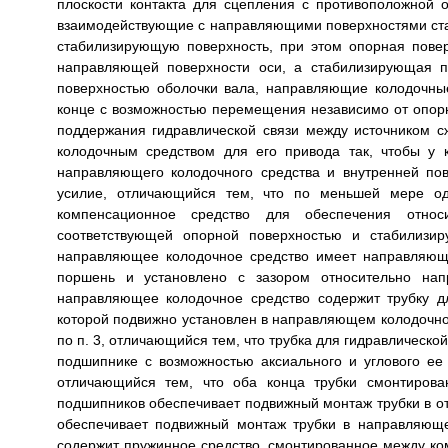
плоскости контакта для сцепления с противоположной 
взаимодействующие с направляющими поверхностями стац
стабилизирующую поверхность, при этом опорная пове
направляющей поверхности оси, а стабилизирующая п
поверхностью оболочки вала, направляющие колодочны
конце с возможностью перемещения независимо от опорн
поддержания гидравлической связи между источником 
колодочным средством для его привода так, чтобы у
направляющего колодочного средства и внутренней по
усилие, отличающийся тем, что по меньшей мере од
компенсационное средство для обеспечения относи
соответствующей опорной поверхностью и стабилизир
направляющее колодочное средство имеет направляющ
поршень и установлено с зазором относительно нап
направляющее колодочное средство содержит трубку дл
которой подвижно установлен в направляющем колодочном 
по п. 3, отличающийся тем, что трубка для гидравлическ
подшипнике с возможностью аксиального и углового ее
отличающийся тем, что оба конца трубки смонтирова
подшипников обеспечивает подвижный монтаж трубки в от
обеспечивает подвижный монтаж трубки в направляюще
содержит пружинное средство, смонтированное между 