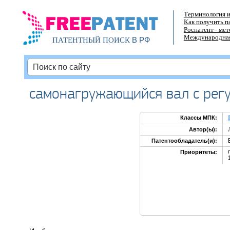
Терминология и
Как получить п
Роспатент - ме
Международная
В РФ
ПАТЕНТНЫЙ ПОИСК
самонагружающийся вал с рег
Классы МПК:
Автор(ы):
Патентообладатель(и):
Приоритеты: