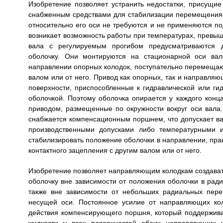
Изобретение позволяет устранить недостатки, присущ
снабженным средствами для стабилизации перемещения 
относительно его оси не требуются и не применяются п
возникает возможность работы при температурах, превы
вала с регулируемым прогибом предусматриваются 
оболочку. Они монтируются на стационарной оси ва
направлении опорных колодок, поступательно перемещающ
валом или от него. Привод как опорных, так и направляю
поверхности, приспособленные к гидравлической или ги
оболочкой. Поэтому оболочка опирается у каждого конц
приводом, размещенные по окружности вокруг оси вала
снабжается компенсационным поршнем, что допускает вар
производственными допусками либо температурными 
стабилизировать положение оболочки в направлении, пр
контактного зацепления с другим валом или от него.
Изобретение позволяет направляющим колодкам создава
оболочку вне зависимости от положения оболочки в ради
также вне зависимости от небольших радиальных пер
несущей оси. Постоянное усилие от направляющих кол
действия компенсирующего поршня, который поддержива