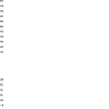
ях
на
ла
ью
ом
жу
но
ни
ти
ые
но
ой
й,
а,
и,
ые
 в