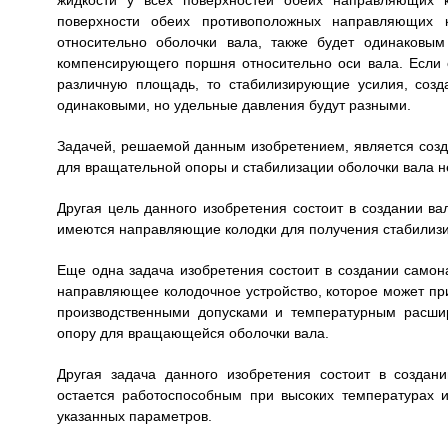
жидкости у всех поверхностей обеих направляющих 
поверхности обеих противоположных направляющих к
относительно оболочки вала, также будет одинаковы
компенсирующего поршня относительно оси вала. Если
различную площадь, то стабилизирующие усилия, соз
одинаковыми, но удельные давления будут разными.
Задачей, решаемой данным изобретением, является созд
для вращательной опоры и стабилизации оболочки вала н
Другая цель данного изобретения состоит в создании в
имеются направляющие колодки для получения стабилизи
Еще одна задача изобретения состоит в создании самон
направляющее колодочное устройство, которое может пр
производственными допусками и температурным расши
опору для вращающейся оболочки вала.
Другая задача данного изобретения состоит в созда
остается работоспособным при высоких температурах
указанных параметров.