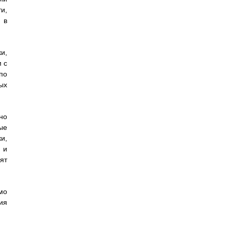
и,
 в
и,
 с
по
ых
но
ые
и,
 и
ят
мо
ия