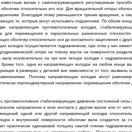
ие известным валам с самонагружающимся регулируемым прогибо
оболочки относительно его оси. Для вращательной опоры оболоч
одшипники. Благодаря этому уменьшается трение вращения, а так
шающих те, которые могут испытывать подшипники. По обоим конц
две направляющие противоположные колодки, стабилизирующ
ла для перемещения в параллельных разнесенных плоскостях
их оболочку относительно оси до контактного зацепления с друг
щих колодок осуществляется гидравлически, при этом у них имеют
дродинамической опоре на пленку масла на поверхности раздела
а вала исключительно на три или четыре колодки с гидравлическ
. Кроме того, одна из направляющих колодок на любом конце ва
иации в размерах у деталей вне зависимости от того, вызваны о
изменениями. Поэтому направляющие колодки могут равномер
актически перпендикулярном направлению перемещения оболочки 
ть противоположное стабилизирующее давление постоянной силы 
альном направлении в зоне контакта с другим валом или от него,
емещений одной или другой направляющей колодки относитель
одок к внутренней поверхности оболочки вала создается за сч
ет практически одинаковой толщину сжатой пленки гидравлическ