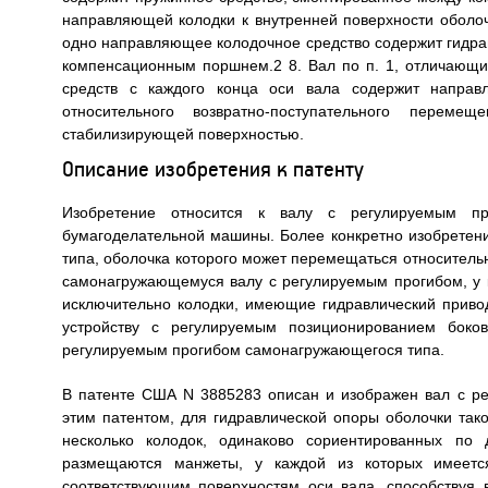
направляющей колодки к внутренней поверхности оболоч
одно направляющее колодочное средство содержит гидр
компенсационным поршнем.2 8. Вал по п. 1, отличающ
средств с каждого конца оси вала содержит направ
относительного возвратно-поступательного перем
стабилизирующей поверхностью.
Описание изобретения к патенту
Изобретение относится к валу с регулируемым пр
бумагоделательной машины. Более конкретно изобретен
типа, оболочка которого может перемещаться относительн
самонагружающемуся валу с регулируемым прогибом, у 
исключительно колодки, имеющие гидравлический приво
устройству с регулируемым позиционированием боко
регулируемым прогибом самонагружающегося типа.
В патенте США N 3885283 описан и изображен вал с ре
этим патентом, для гидравлической опоры оболочки так
несколько колодок, одинаково сориентированных по
размещаются манжеты, у каждой из которых имеется
соответствующим поверхностям оси вала, способствуя