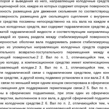
опорой и выведения из него, направляющие колодочные средств
ионарной оси, каждое из которых содержит опорную поверхность
рхность размещена для движения скольжения по соответствующ
оверхность размещена для скользящего сцепления с внутренн
е средства посажены непосредственно на ось вала на каждом е
ых колодочных средств, вал содержит гидравлическое средство д
сжатой гидравлической жидкости и соответствующим направляющ
 каждой из границ раздела между стабилизирующей поверхност
верхностью оболочки вала поддерживать равное стабилизирующ
но из упомянутых направляющих колодочных средств содерж
тельного возвратно-поступательного перемещения между е
ующей поверхностью.2 2. Вал по п. 1, отличающийся тем, ч
ую колодку, а компенсационное средство имеет компенсационн
равляющей колодки.2 3. Вал по п. 1, отличающийся тем, ч
я гидравлической связи с гидравлическим средством, один кон
средстве, а другой конец подвижно установлен в оси вала.2 4. В
ой связи по меньшей мере одним концом смонтирована в сферическ
 смещения для поддержания герметизации связи.2 5. Вал по п. 
ны в сферических подшипниках, при этом один из сферическ
верстии, выполненном в оси вала, а другой сферический подшипн
м колодочном средстве.2 6. Вал по п. 2, отличающийся тем, ч
компенсационным поршнем и направляющей колодкой, для смещен