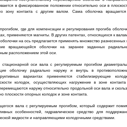
ивается в фиксированном положении относительно оси в плоскост
ез зону контакта с другим валом. Сама оболочка вращается
прогибом, где для компенсации и регулирования прогиба оболочк
, применяются магниты. В других патентах, относящихся к валам
болочки на ось предлагается применять множество разнесенных 
ание вращающейся оболочки на заранее заданных радиальн
жным расположением этой оси.
а стационарной оси вала с регулируемым прогибом диаметраль
щие оболочку радиально наружу и внутрь в противоположн
руктивных вариантах применяются стабилизирующие колодк
кости колодок, осуществляющих нагружение в зоне контакта
перемещаются наружу относительно продольной оси вала и скольз
 плоскости опорных колодок и зоне контакта.
щегося вала с регулируемым прогибом, который содержит поми
ивных особенностей, гидравлическое средство для поддержан
ической жидкости и направляющими колодочными средствами.