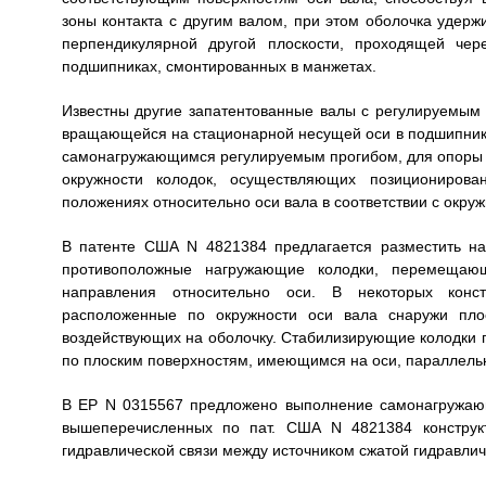
зоны контакта с другим валом, при этом оболочка удерж
перпендикулярной другой плоскости, проходящей чер
подшипниках, смонтированных в манжетах.
Известны другие запатентованные валы с регулируемым 
вращающейся на стационарной несущей оси в подшипниках
самонагружающимся регулируемым прогибом, для опоры о
окружности колодок, осуществляющих позициониров
положениях относительно оси вала в соответствии с окру
В патенте США N 4821384 предлагается разместить н
противоположные нагружающие колодки, перемещаю
направления относительно оси. В некоторых конст
расположенные по окружности оси вала снаружи плос
воздействующих на оболочку. Стабилизирующие колодки 
по плоским поверхностям, имеющимся на оси, параллельно
В ЕР N 0315567 предложено выполнение самонагружаю
вышеперечисленных по пат. США N 4821384 конструкт
гидравлической связи между источником сжатой гидравл