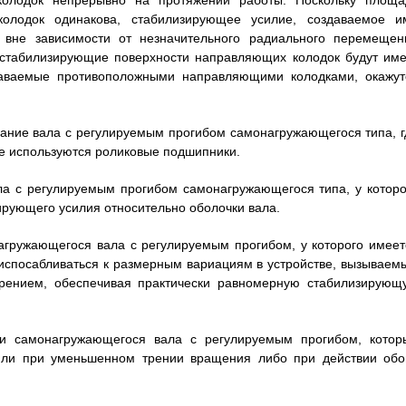
колодок непрерывно на протяжении работы. Поскольку площа
олодок одинакова, стабилизирующее усилие, создаваемое и
м вне зависимости от незначительного радиального перемещен
 стабилизирующие поверхности направляющих колодок будут име
даваемые противоположными направляющими колодками, окажут
ание вала с регулируемым прогибом самонагружающегося типа, г
е используются роликовые подшипники.
ала с регулируемым прогибом самонагружающегося типа, у которо
рующего усилия относительно оболочки вала.
агружающегося вала с регулируемым прогибом, у которого имеет
испосабливаться к размерным вариациям в устройстве, вызываем
рением, обеспечивая практически равномерную стабилизирующ
нии самонагружающегося вала с регулируемым прогибом, котор
 или при уменьшенном трении вращения либо при действии обо