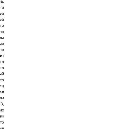
а,
 и
ей
ей
го
ля
им
ью
ее
ит
го
то
ый
то
ец
ал
ом
3,
их
ик
то
ия