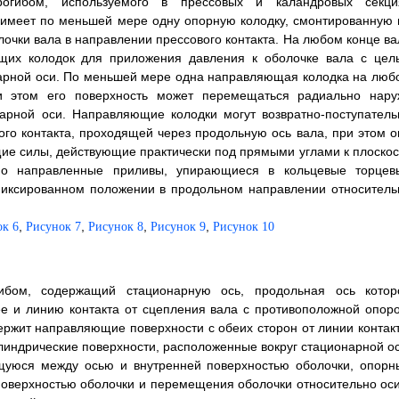
огибом, используемого в прессовых и каландровых секци
 имеет по меньшей мере одну опорную колодку, смонтированную 
очки вала в направлении прессового контакта. На любом конце ва
щих колодок для приложения давления к оболочке вала с цел
нарной оси. По меньшей мере одна направляющая колодка на люб
 этом его поверхность может перемещаться радиально нару
арной оси. Направляющие колодки могут возвратно-поступатель
ого контакта, проходящей через продольную ось вала, при этом о
е силы, действующие практически под прямыми углами к плоскос
но направленные приливы, упирающиеся в кольцевые торцев
фиксированном положении в продольном направлении относитель
,
,
,
,
ок 6
Рисунок 7
Рисунок 8
Рисунок 9
Рисунок 10
бом, содержащий стационарную ось, продольная ось котор
ее и линию контакта от сцепления вала с противоположной опоро
ержит направляющие поверхности с обеих сторон от линии контакт
линдрические поверхности, расположенные вокруг стационарной ос
ящуюся между осью и внутренней поверхностью оболочки, опорн
поверхностью оболочки и перемещения оболочки относительно оси