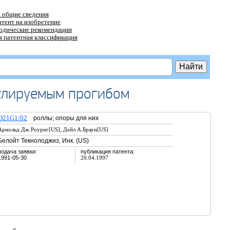
 общие сведения
атент на изобретение
тодические рекомендации
 патентная классификация
улируемым прогибом
D21G1/02
роллы; опоры для них
,
Арнольд Дж.Роуриг[US]
Дейл А.Браун[US]
Белойт Текнолоджиз, Инк. (US)
подача заявки:
публикация патента:
1991-05-30
20.04.1997