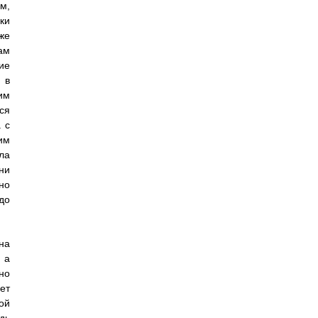
м,
ки
же
ам
ие
 в
им
ся
 с
им
ла
ни
но
до
на
 а
но
ет
ой