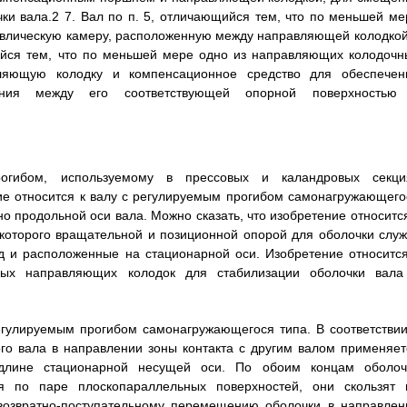
ки вала.2 7. Вал по п. 5, отличающийся тем, что по меньшей ме
авлическую камеру, расположенную между направляющей колодкой
ийся тем, что по меньшей мере одно из направляющих колодочн
ляющую колодку и компенсационное средство для обеспечен
ещения между его соответствующей опорной поверхностью
огибом, используемому в прессовых и каландровых секци
ие относится к валу с регулируемым прогибом самонагружающего
о продольной оси вала. Можно сказать, что изобретение относится
которого вращательной и позиционной опорой для оболочки служ
д и расположенные на стационарной оси. Изобретение относится
вых направляющих колодок для стабилизации оболочки вала
гулируемым прогибом самонагружающегося типа. В соответствии
ого вала в направлении зоны контакта с другим валом применяет
 длине стационарной несущей оси. По обоим концам оболоч
 по паре плоскопараллельных поверхностей, они скользят 
 возвратно-поступательному перемещению оболочки в направлен