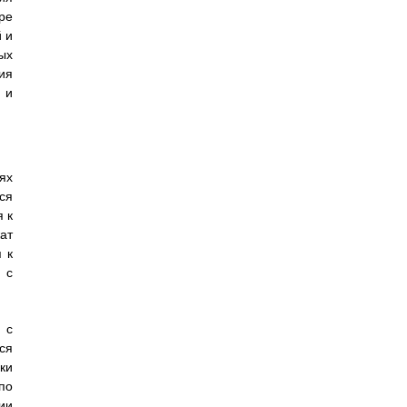
ре
 и
ых
ия
 и
ях
ся
 к
ат
 к
 с
 с
ся
ки
по
ии