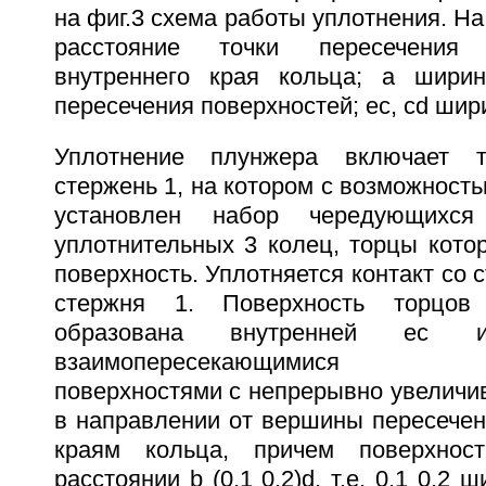
на фиг.3 схема работы уплотнения. На
расстояние точки пересечения
внутреннего края кольца; a ширин
пересечения поверхностей; ес, cd шир
Уплотнение плунжера включает т
стержень 1, на котором с возможност
установлен набор чередующихс
уплотнительных 3 колец, торцы кото
поверхность. Уплотняется контакт со 
стержня 1. Поверхность торцов
образована внутренней ec
взаимопересекающимися вы
поверхностями с непрерывно увеличи
в направлении от вершины пересечен
краям кольца, причем поверхнос
расстоянии b (0,1 0,2)d, т.е. 0,1 0,2