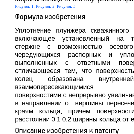
,
,
Рисунок 1
Рисунок 2
Рисунок 3
Формула изобретения
Уплотнение плунжера скважинного 
включающее установленный на т
стержне с возможностью осевог
чередующихся распорных и уплот
выполненных с ответными повер
отличающееся тем, что поверхност
колец образована внутрен
взаимопересекающимися вы
поверхностями с непрерывно увеличи
в направлении от вершины пересече
краям кольца, причем поверхност
расстоянии 0,1 0,2 ширины кольца от е
Описание изобретения к патенту