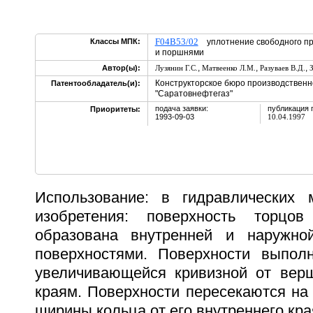
F04B53/02
Классы МПК:
уплотнение свободного пр
и поршнями
,
,
,
Автор(ы):
Лузянин Г.С.
Матвеенко Л.М.
Разуваев В.Д.
Конструкторское бюро производствен
Патентообладатель(и):
"Саратовнефтегаз"
подача заявки:
публикация 
Приоритеты:
1993-09-03
10.04.1997
Использование: в гидравлических 
изобретения: поверхность торцо
образована внутренней и наружной
поверхностями. Поверхности выпол
увеличивающейся кривизной от вер
краям. Поверхности пересекаются на р
ширины кольца от его внутреннего края