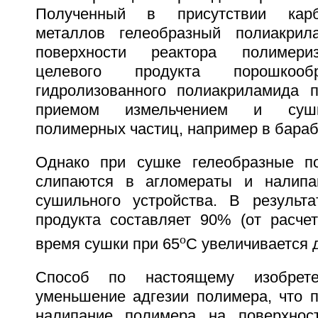
Полученный в присутствии кар
металлов гелеобразный полиакри
поверхности реактора полимери
целевого продукта порошкообр
гидролизованного полиакриламида 
приемом измельчением и сушк
полимерных частиц, например в бара
Однако при сушке гелеобразные п
слипаются в агломераты и налипа
сушильного устройства. В результ
продукта составляет 90% (от расчет
o
время сушки при 65
С увеличивается д
Способ по настоящему изобрете
уменьшение адгезии полимера, что п
налипание полимера на поверхност