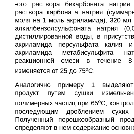
-ого раствора бикарбоната натрия
раствора карбоната натрия (суммарн
моля на 1 моль акриламида), 320 мл 
алкилбензолсульфоната натрия (0,
дистиллированной воды, в присутст
акриламида персульфата калия 
акриламида метабисульфита нат
реакционной смеси в течение 8
o
изменяется от 25 до 75
С.
Аналогично примеру 1 выделяют
продукт путем сушки измельчен
o
полимерных частиц при 65
С, контрол
последующим дроблением сухих 
Полученный порошкообразный про
определяют в нем содержание основн