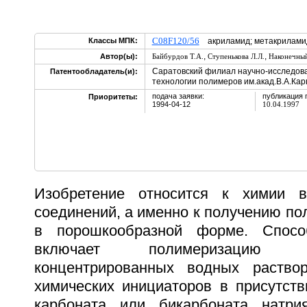
C08F120/56
Классы МПК:
акриламид; метакрилами
,
,
Автор(ы):
Байбурдов Т.А.
Ступенькова Л.Л.
Наконечный
Саратовский филиал научно-исследова
Патентообладатель(и):
технологии полимеров им.акад.В.А.Кар
подача заявки:
публикация 
Приоритеты:
1994-04-12
10.04.1997
Изобретение относится к химии в
соединений, а именно к получению п
в порошкообразной форме. Спосо
включает полимеризацию
концентрированных водных раство
химических инициаторов в присутств
карбоната или бикарбоната натри