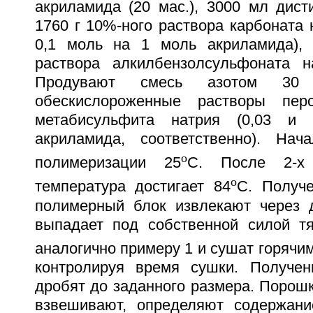
акриламида (20 мас.), 3000 мл дист
1760 г 10%-ного раствора карбоната н
0,1 моль на 1 моль акриламида), 
раствора алкилбензолсульфоната на
Продувают смесь азотом 3
обескислороженные растворы пер
метабисульфита натрия (0,03 и
акриламида, соответственно). Нач
o
полимеризации 25
С. После 2-х
o
температура достигает 84
С. Получ
полимерный блок извлекают через 
выпадает под собственной силой тя
аналогично примеру 1 и сушат горячи
контролируя время сушки. Получен
дробят до заданного размера. Порош
взвешивают, определяют содержани