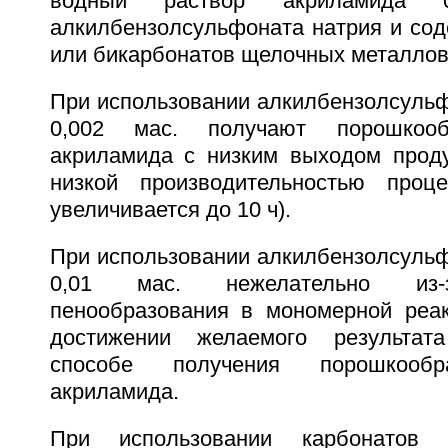
водный раствор акриламида 
алкилбензолсульфоната натрия и сод
или бикарбонатов щелочных металлов
При использовании алкилбензолсульф
0,002 мас. получают порошкоо
акриламида с низким выходом проду
низкой производительностью проц
увеличивается до 10 ч).
При использовании алкилбензолсульф
0,01 мас. нежелательно из-з
пенообразования в мономерной реа
достижении желаемого результат
способе получения порошкообр
акриламида.
При использовании карбонатов 