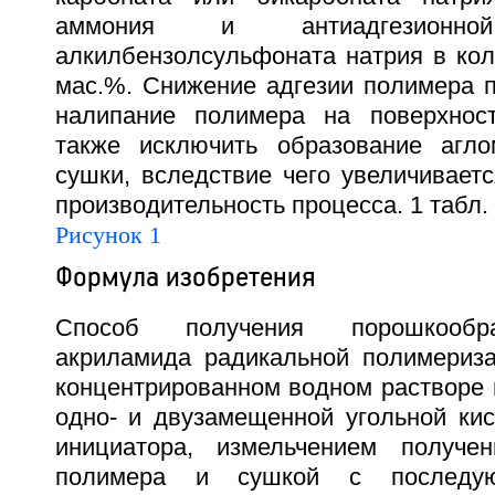
аммония и антиадгезион
алкилбензолсульфоната натрия в коли
мас.%. Снижение адгезии полимера п
налипание полимера на поверхност
также исключить образование агло
сушки, вследствие чего увеличивает
производительность процесса. 1 табл.
Рисунок 1
Формула изобретения
Способ получения порошкообр
акриламида радикальной полимериз
концентрированном водном растворе 
одно- и двузамещенной угольной кис
инициатора, измельчением получен
полимера и сушкой с последую