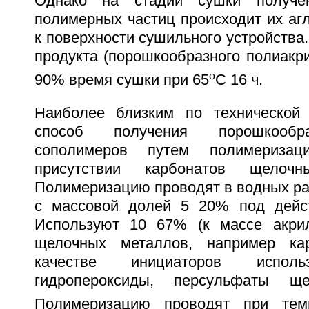
Однако на стадии сушки получен
полимерных частиц происходит их аг
к поверхности сушильного устройства.
продукта (порошкообразного полиакр
o
90% время сушки при 65
С 16 ч.
Наиболее близким по технической 
способ получения порошкообр
сополимеров путем полимериза
присутствии карбонатов щелоч
Полимеризацию проводят в водных ра
с массовой долей 5 20% под дейст
Используют 10 67% (к массе акрил
щелочных металлов, например ка
качестве инициаторов исполь
гидропероксиды, персульфаты ще
Полимеризацию проводят при тем