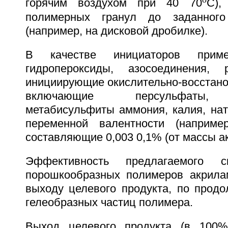
горячим воздухом при 40 70
С),
полимерных гранул до заданног
(например, на дисковой дробилке).
В качестве инициаторов приме
гидропероксиды, азосоединения, р
инициирующие окислительно-восстано
включающие персульфаты, 
метабисульфиты аммония, калия, нат
переменной валентности (наприме
составляющие 0,003 0,1% (от массы а
Эффективность предлагаемого с
порошкообразных полимеров акрила
выходу целевого продукта, по продо
гелеобразных частиц полимера.
Выход целевого продукта (в 100%