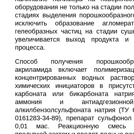
оборудования не только на стадии пол
стадиях выделения порошкообразного
исключить образование агломера
гелеобразных частиц на стадии сушк
увеличивается выход продукта и п
процесса.
Способ получения порошкообр
акриламида включает полимериза
концентрированных водных раство
химических инициаторов в присутс
карбоната или бикарбоната натри
аммония и антиадгезион
алкилбензолсульфоната натрия (ТУ 6
0161283-34-89), препарат сульфонол
0,01 мас. Реакционную смесь о