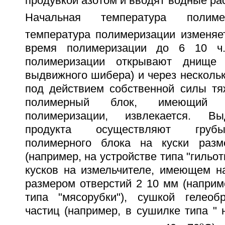
продувкой азотом и вводят водные ра
Начальная температура полиме
температура полимеризации изменяе
время полимеризации до 6 10 ч.
полимеризации открывают днище 
выдвижного шибера) и через нескольк
под действием собственной силы тя
полимерный блок, имеющий 
полимеризации, извлекается. Вы
продукта осуществляют груб
полимерного блока на куски раз
(например, на устройстве типа "гильо
кусков на измельчителе, имеющем н
размером отверстий 2 10 мм (наприм
типа "мясорубки"), сушкой гелеоб
частиц (например, в сушилке типа "
o