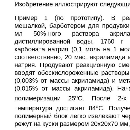
Изобретение иллюстрируют следующи
Пример 1 (по прототипу). В реа
мешалкой, барботером для продувки 
мл 50%-ного раствора акрил
дистиллированной воды, 1760 г 
карбоната натрия (0,1 моль на 1 мо
соответственно, 20 мас. акриламида и
натрия. Продувают реакционную сме
вводят обескислороженные растворы
(0,003% от массы акриламида) и мет
(0,015% от массы акриламида). Нач
o
полимеризации 25
C. После 2-х
o
температура достигает 84
С. Получ
полимерный блок легко извлекают че
режут на куски размером 20х20х70 мм,