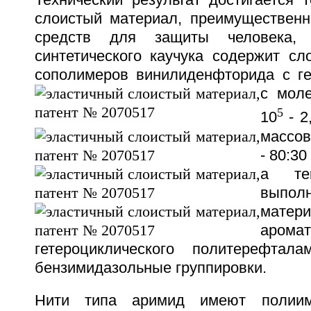
Технический результат достигается 
слоистый материал, преимущественн
средств для защиты человека,
синтетического каучука содержит сл
сополимеров винилиденфторида с г
с мол
5
10
- 2
массо
- 80:30
а тек
выполн
мате
аромат
гетероциклического политерефтала
бензимидазольные группировки.
Нити типа аримид имеют полии