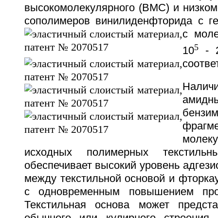
высокомолекулярного (ВМС) и низком
сополимеров винилиденфторида с г
с мол
5
10
- 2
соотве
Нали
ам
бензи
фра
моле
исходных полимерных текстиль
обеспечивает высокий уровень адгези
между текстильной основой и фторка
с одновременным повышением про
Текстильная основа может предста
обычного или кулирного строения.