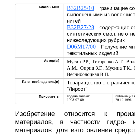
B32B25/10
Классы МПК:
граничащие со 
выполненными из волокнис
нитей
B32B27/28
содержащие с
синтетических смол, не отн
нижеследующих рубрик
D06M17/00
Получение мн
текстильных изделий
,
,
Автор(ы):
Мусин Р.Р.
Титаренко А.Т.
Вол
,
,
,
А.М.
Оприц З.Г.
Мусина Т.К.
Весниболоцкая В.П.
Товарищество с ограниченн
Патентообладатель(и):
"Лирсот"
подача заявки:
публикация 
Приоритеты:
1993-07-09
20.12.1996
Изобретение относится к произ
материалов, в частности гидро- 
материалов, для изготовления средс