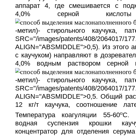
аппарат 4, где смешивается с под
4,0% серной кисл
-метил)- стирольного каучука, 
SRC="/images/patents/408/2064017/177.
ALIGN="ABSMIDDLE">0,5). Из этого а
с каучуком) направляют в дозревател
4,0% водным раствором серной
-метил)- стирольного каучука, 
SRC="/images/patents/408/2064017/177.
ALIGN="ABSMIDDLE">0,5. Общий рас
12 кг/т каучука, соотношение лат
o
Температура коагуляции 55-60
С. 
водная суспензия крошки кауч
концентратор для отделения серума