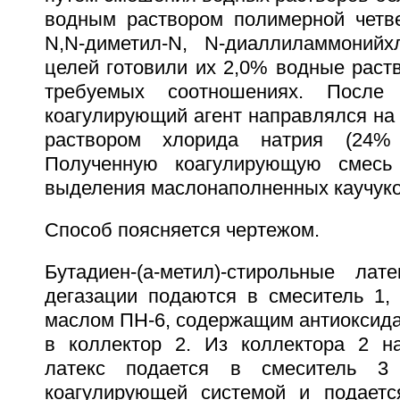
водным раствором полимерной четве
N,N-диметил-N, N-диаллиламмонийх
целей готовили их 2,0% водные раст
требуемых соотношениях. После 
коагулирующий агент направлялся на
раствором хлорида натрия (24% 
Полученную коагулирующую смесь
выделения маслонаполненных каучуко
Способ поясняется чертежом.
Бутадиен-(a-метил)-стирольные ла
дегазации подаются в смеситель 1,
маслом ПН-6, содержащим антиоксида
в коллектор 2. Из коллектора 2 н
латекс подается в смеситель 
коагулирующей системой и подаетс