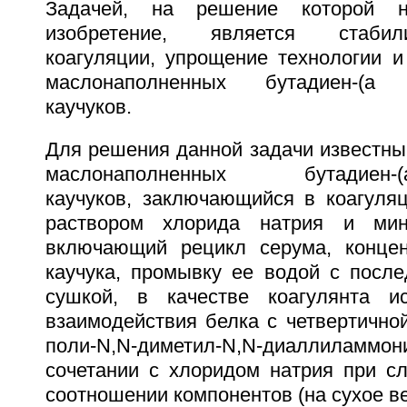
Задачей, на решение которой н
изобретение, является стабил
коагуляции, упрощение технологии и
маслонаполненных бутадиен-(a -
каучуков.
Для решения данной задачи известны
маслонаполненных бутадиен-(a-м
каучуков, заключающийся в коагуля
раствором хлорида натрия и мин
включающий рецикл серума, концен
каучука, промывку ее водой с пос
сушкой, в качестве коагулянта ис
взаимодействия белка с четвертично
поли-N,N-диметил-N,N-диаллил
сочетании с хлоридом натрия при 
соотношении компонентов (на сухое ве