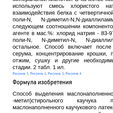
используют смесь хлористого на
взаимодействия белка с четвертично
поли-N, N-диметил-N,N-диаллила
следующем соотношении компоненто
агенте в мас.%: хлорид натрия - 83-97
поли-N, N-диметил-N, N-диалли
остальное. Способ включает после
серума, концентрирование крошки, 
отжим, сушку и другие необходимы
стадии. 2 табл. 1 ил.
,
,
,
Рисунок 1
Рисунок 2
Рисунок 3
Рисунок 4
Формула изобретения
Способ выделения маслонаполненно
-метил)стирольного каучука
маслонаполненного каучукового лате