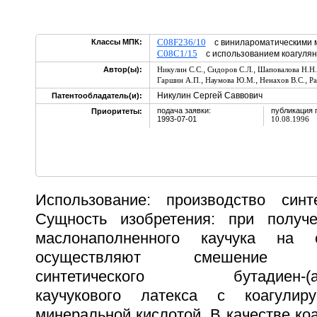
C08F236/10
Классы МПК:
с винилароматическими 
C08C1/15
с использованием коагулян
,
,
Автор(ы):
Никулин С.С.
Сидоров С.Л.
Шаповалова Н.Н.
,
,
,
Гаршин А.П.
Наумова Ю.М.
Ненахов В.С.
Ра
Никулин Сергей Саввович
Патентообладатель(и):
подача заявки:
публикация 
Приоритеты:
1993-07-01
10.08.1996
Использование: производство синте
Сущность изобретения: при получе
маслонаполненного каучука на 
осуществляют смешение мас
синтетического бутадиен-(a-ме
каучукового латекса с коагули
минеральной кислотой. В качестве ко