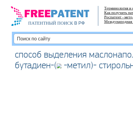
Терминология и 
Как получить па
Роспатент - мет
Международная 
В РФ
ПАТЕНТНЫЙ ПОИСК
способ выделения маслонапо
бутадиен-(
-метил)- стироль