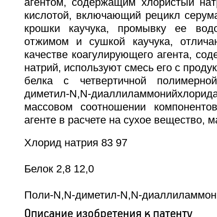
агентом, содержащим хлористый нат
кислотой, включающий рецикл серума
крошки каучука, промывку ее во
отжимом и сушкой каучука, отлича
качестве коагулирующего агента, со
натрий, используют смесь его с проду
белка с четвертичной полимерно
диметил-N,N-диаллиламмонийхлор
массовом соотношении компоненто
агенте в расчете на сухое вещество, м
Хлорид натрия 83 97
Белок 2,8 12,0
Поли-N,N-диметил-N,N-диаллиламмони
Описание изобретения к патенту