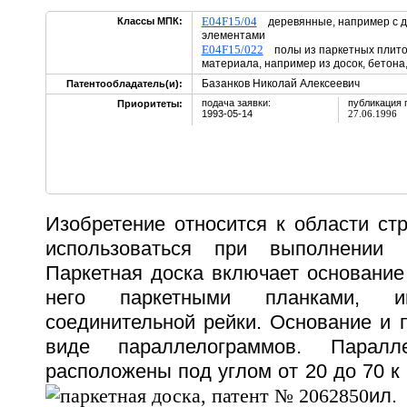
E04F15/04
Классы МПК:
деревянные, например с 
элементами
E04F15/022
полы из паркетных плиток
материала, например из досок, бетона
Базанков Николай Алексеевич
Патентообладатель(и):
подача заявки:
публикация 
Приоритеты:
1993-05-14
27.06.1996
Изобретение относится к области ст
использоваться при выполнении 
Паркетная доска включает основание
него паркетными планками, 
соединительной рейки. Основание и 
виде параллелограммов. Паралл
расположены под углом от 20
до 70
к 
ил.