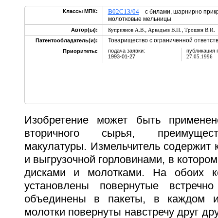
B02C13/04
Классы МПК:
с билами, шарнирно прикр
молотковые мельницы
,
,
Автор(ы):
Куприянов А.В.
Аркадьев В.П.
Трошин В.И.
Товарищество с ограниченной ответст
Патентообладатель(и):
подача заявки:
публикация 
Приоритеты:
1993-01-27
27.05.1996
Изобретение может быть применен
вторичного сырья, преимущес
макулатуры. Измельчитель содержит к
и выгрузочной горловинами, в котором
дисками и молотками. На обоих к
установлены повернутые встречно
объединены в пакеты, в каждом и
молотки повернуты навстречу друг дру