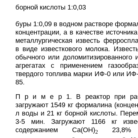
борной кислоты 1:0,03
буры 1:0,09 в водном растворе форма
концентрации, а в качестве источника
металлургическая известь ферроспла
в виде известкового молока. Извест
обычного или доломитизированного и
агрегатах с применением газообра
твердого топлива марки ИФ-0 или ИФ-
85.
П р и м е р 1. В реактор при р
загружают 1549 кг формалина (концен
л воды и 21 кг борной кислоты. Пер
3-5 мин. Загружают 1166 кг изве
содержанием Ca(OH)
23,8% 
2