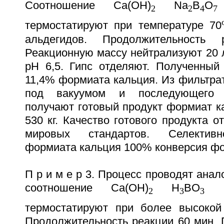
Соотношение Ca(OH)
Na
B
O
2
2
4
7
термостатируют при температуре 70
альдегидов. Продолжительность
Реакционную массу нейтрализуют 20 
рН 6,5. Гипс отделяют. Полученный
11,4% формиата кальция. Из фильтра
под вакуумом и последующего ц
получают готовый продукт формиат к
530 кг. Качество готового продукта о
мировых стандартов. Селективн
формиата кальция 100% конверсия ф
П р и м е р 3. Процесс проводят анал
соотношение Ca(OH)
H
BO
1:
2
3
3
термостатируют при более высокой
Продолжительность реакции 60 мин. 