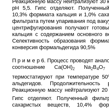
Реакционную массу нейтрализуют 30 к
рН 5,5. Гипс отделяют. Полученны
10,3% формиата кальция и 1,0% саха
фильтрата путем упаривания под вак
центрифугирования получают готов
кальция с содержанием основного 
Селективность образования форми
конверсия формальдегида 90,5%
П р и м е р 6. Процесс проводят анал
соотношение Ca(OH)
Na
B
O
1
2
2
4
7
термостатируют при температуре 50
альдегидов. Продолжительность
Реакционную массу нейтрализуют 20
Гипс отделяют. Полученный фильт
сахаристых веществ, 10,4% фо