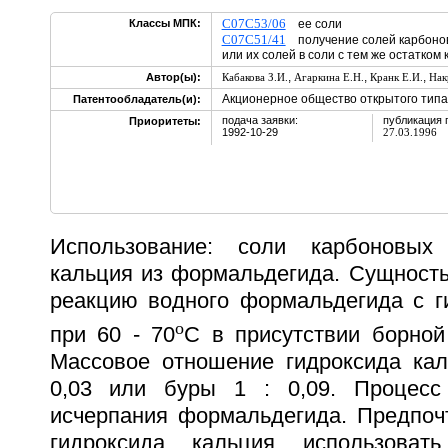
C07C53/06
Классы МПК:
ее соли
C07C51/41
получение солей карбонов
или их солей в соли с тем же остатком
,
,
,
Автор(ы):
Кабакова З.И.
Агаркина Е.Н.
Кранк Е.И.
Нак
Акционерное общество открытого типа
Патентообладатель(и):
подача заявки:
публикация 
Приоритеты:
1992-10-29
27.03.1996
Использование: соли карбоновых
кальция из формальдегида. Сущность
реакцию водного формальдегида с г
o
при 60 - 70
С в присутствии борной
Массовое отношение гидроксида кал
0,03 или буры 1 : 0,09. Процесс
исчерпания формальдегида. Предпочт
гидроксида кальция использовать