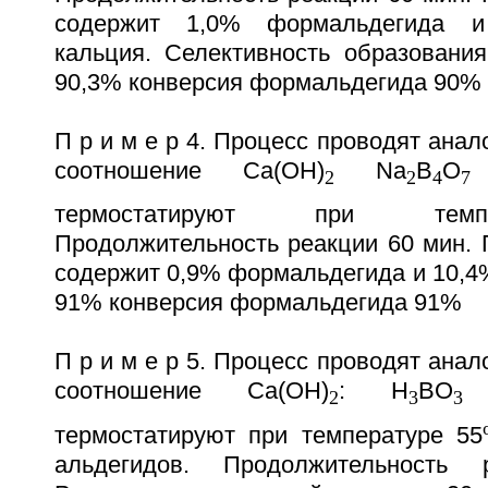
содержит 1,0% формальдегида 
кальция. Селективность образовани
90,3% конверсия формальдегида 90%
П р и м е р 4. Процесс проводят анал
соотношение Ca(OH)
Na
B
O
1
2
2
4
7
термостатируют при тем
Продолжительность реакции 60 мин. 
содержит 0,9% формальдегида и 10,4
91% конверсия формальдегида 91%
П р и м е р 5. Процесс проводят анал
соотношение Ca(OH)
: H
BO
1
2
3
3
термостатируют при температуре 55
альдегидов. Продолжительность