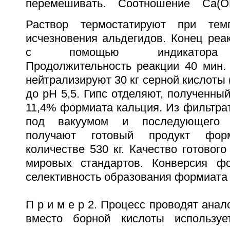
перемешивать. Соотношение Ca(O
Раствор термостатируют при тем
исчезновения альдегидов. Конец реа
с помощью индикатора ф
Продолжительность реакции 40 мин.
нейтрализируют 30 кг серной кислоты 
до рН 5,5. Гипс отделяют, полученны
11,4% формиата кальция. Из фильтра
под вакуумом и последующего ц
получают готовый продукт фор
количестве 530 кг. Качество готового
мировых стандартов. Конверсия ф
селективность образования формиата
П р и м е р 2. Процесс проводят анал
вместо борной кислоты использу