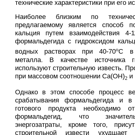
технические характеристики при его и
Наиболее близким по техниче
предлагаемому является способ п
кальция путем взаимодействия 4-1
формальдегида с гидроксидом каль
о
водных растворах при 40-70
С в 
металла. В качестве источника г
используют строительную известь. П
при массовом соотношении Ca(OH)
и 
2
Однако в этом способе процесс ве
срабатывания формальдегида и в
готового продукта необходимо от
формальдегид, что значител
энергозатраты, кроме того, прису
строительной извести ухудшает 