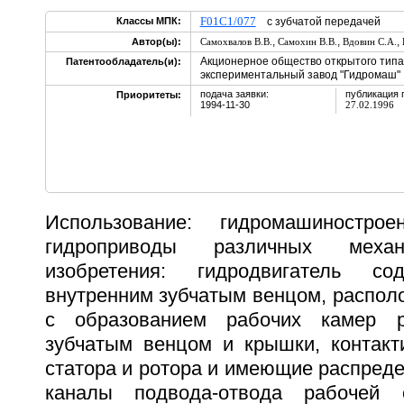
F01C1/077
Классы МПК:
с зубчатой передачей
,
,
,
Автор(ы):
Самохвалов В.В.
Самохин В.В.
Вдовин С.А.
Акционерное общество открытого типа
Патентообладатель(и):
экспериментальный завод "Гидромаш"
подача заявки:
публикация 
Приоритеты:
1994-11-30
27.02.1996
Использование: гидромашиностро
гидроприводы различных механ
изобретения: гидродвигатель с
внутренним зубчатым венцом, распол
с образованием рабочих камер 
зубчатым венцом и крышки, контак
статора и ротора и имеющие распред
каналы подвода-отвода рабочей 