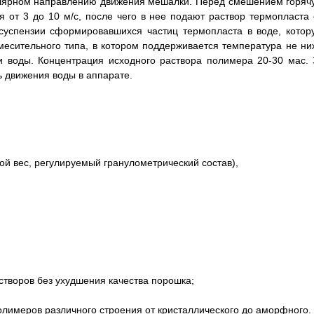
улярном направлению движения мешалки. Перед смешением горяч
 от 3 до 10 м/с, после чего в нее подают раствор термопласта 
 суспензии сформировавшихся частиц термопласта в воде, котор
месительного типа, в котором поддерживается температура не ни
и воды. Концентрация исходного раствора полимера 20-30 мас. 
 движения воды в аппарате.
й вес, регулируемый гранулометрический состав),
творов без ухудшения качества порошка;
олимеров различного строения от кристаллического до аморфного.