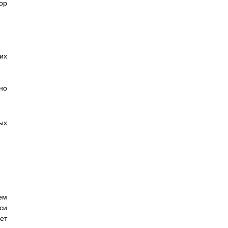
ор
их
но
ых
ем
си
ет