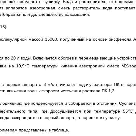
орошок поступает в сушилку. Вода и растворитель, отгоняемые 
из аппаратов азеотропная смесь растворитель вода поступает
отбирается для дальнейшего использования.
16).
 молекулярной массой 35000, полученный на основе бисфенола А
ся по 20 л воды. Включается обогрев и перемешивающие устройств
о
ыше на 10,9
С температуры кипения азеотропной смеси МХ-вод
в первом аппарате 3 м/с начинают подачу раствора ПК в перв
сти движения воды к скорости истечения раствора ПК 1,2.
лодильник, где конденсируется и собирается в отстойник. Суспенз
о
есительного типа, где доосушивается при температуре 55
С 
вода возвращается в первый аппарат, а порошок в сушилку.
 примерам представлены в таблице.