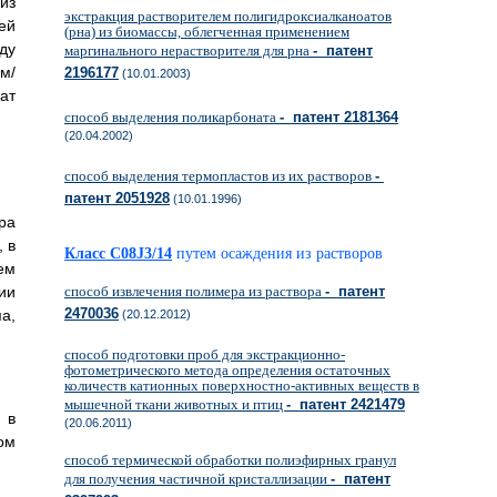
из
экстракция растворителем полигидроксиалканоатов
ей
(рна) из биомассы, облегченная применением
ду
маргинального нерастворителя для рна
- патент
м/
2196177
(10.01.2003)
ат
способ выделения поликарбоната
- патент 2181364
(20.04.2002)
способ выделения термопластов из их растворов
-
патент 2051928
(10.01.1996)
ра
 в
Класс C08J3/14
путем осаждения из растворов
ем
ии
способ извлечения полимера из раствора
- патент
2470036
а,
(20.12.2012)
способ подготовки проб для экстракционно-
фотометрического метода определения остаточных
количеств катионных поверхностно-активных веществ в
мышечной ткани животных и птиц
- патент 2421479
 в
(20.06.2011)
ом
способ термической обработки полиэфирных гранул
для получения частичной кристаллизации
- патент