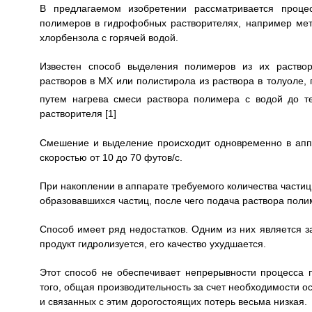
В предлагаемом изобретении рассматривается процес
полимеров в гидрофобных растворителях, например мет
хлорбензола с горячей водой.
Известен способ выделения полимеров из их раствор
растворов в МХ или полистирола из раствора в толуоле,
путем нагрева смеси раствора полимера с водой до т
растворителя [1]
Смешение и выделение происходит одновременно в апп
скоростью от 10 до 70 футов/с.
При накоплении в аппарате требуемого количества части
образовавшихся частиц, после чего подача раствора поли
Способ имеет ряд недостатков. Одним из них является з
продукт гидролизуется, его качество ухудшается.
Этот способ не обеспечивает непрерывности процесса 
того, общая производительность за счет необходимости о
и связанных с этим дорогостоящих потерь весьма низкая.