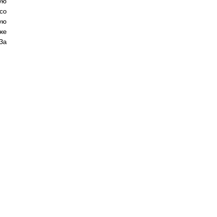
ую
со
ую
же
За