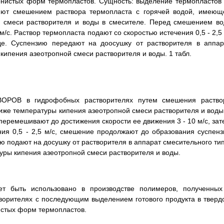
рнистых форм термопластов. Сущность: выделение термопластов 
ляют смешением раствора термопласта с горячей водой, имеющ
й смеси растворителя и воды в смесителе. Перед смешением во
с. Раствор термопласта подают со скоростью истечения 0,5 - 2,5 
де. Суспензию передают на доосушку от растворителя в аппар
кипения азеотропной смеси растворителя и воды. 1 табл.
В в гидрофобных растворителях путем смешения раство
иже температуры кипения азеотропной смеси растворителя и воды,
перемешивают до достижения скорости ее движения 3 - 10 м/с, зат
ния 0,5 - 2,5 м/с, смешение продолжают до образования суспенз
 подают на досушку от растворителя в аппарат смесительного тип
уры кипения азеотропной смеси растворителя и воды.
ет быть использовано в производстве полимеров, полученных
творителях с последующим выделением готового продукта в тверд
истых форм термопластов.