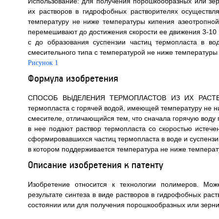
Использование: для получения порошкообразных или зе
их растворов в гидрофобных растворителях осуществ
температуру не ниже температуры кипения азеотропно
перемешивают до достижения скорости ее движения 3-10 м/
с до образования суспензии частиц термопласта в во
смесительного типа с температурой не ниже температуры 
Рисунок 1
Формула изобретения
СПОСОБ ВЫДЕЛЕНИЯ ТЕРМОПЛАСТОВ ИЗ ИХ РАСТВОРО
термопласта с горячей водой, имеющей температуру не н
смесителе, отличающийся тем, что сначала горячую воду 
в нее подают раствор термопласта со скоростью истече
сформировавшихся частиц термопласта в воде и суспензию
в котором поддерживается температура не ниже температ
Описание изобретения к патенту
Изобретение относится к технологии полимеров. Мож
результате синтеза в виде растворов в гидрофобных рас
состоянии или для получения порошкообразных или зерн