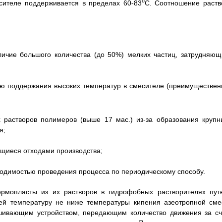
о
есителе поддерживается в пределах 60-83
С. Соотношение раств
личие большого количества (до 50%) мелких частиц, затрудняющ
ью поддержания высоких температур в смесителе (преимуществен
 растворов полимеров (выше 17 мас.) из-за образования крупн
я;
ющиеся отходами производства;
ходимостью проведения процесса по периодическому способу.
ермопласты из их растворов в гидрофобных растворителях пут
ей температуру не ниже температуры кипения азеотропной сме
шивающим устройством, передающим количество движения за сч