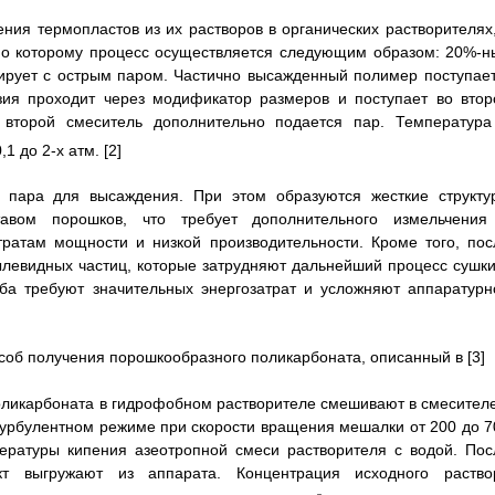
ия термопластов из их растворов в органических растворителях,
сно которому процесс осуществляется следующим образом: 20%-н
тирует с острым паром. Частично высажденный полимер поступает
зия проходит через модификатор размеров и поступает во втор
 второй смеситель дополнительно подается пар. Температура
,1 до 2-х атм. [2]
е пара для высаждения. При этом образуются жесткие структу
авом порошков, что требует дополнительного измельчения
ратам мощности и низкой производительности. Кроме того, пос
левидных частиц, которые затрудняют дальнейший процесс сушки
ба требуют значительных энергозатрат и усложняют аппаратурн
соб получения порошкообразного поликарбоната, описанный в [3]
поликарбоната в гидрофобном растворителе смешивают в смесителе
урбулентном режиме при скорости вращения мешалки от 200 до 7
ературы кипения азеотропной смеси растворителя с водой. Пос
кт выгружают из аппарата. Концентрация исходного раство