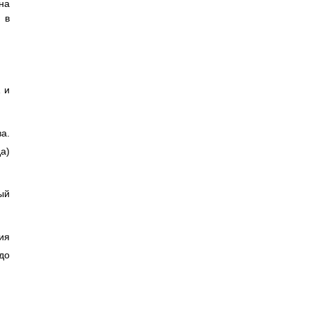
на
 в
 и
а.
а)
ый
ия
до