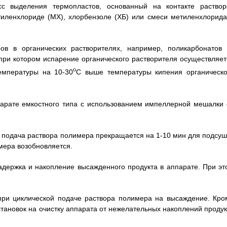
с выделения термопластов, основанный на контакте раствор
иленхлориде (МХ), хлорбензоле (ХБ) или смеси метиленхлорида
ов в органических растворителях, например, поликарбонатов 
 при котором испарение органического растворителя осуществляет
о
емпературы на 10-30
С выше температуры кипения органическо
арате емкостного типа с использованием импеллерной мешалки 
ц подача раствора полимера прекращается на 1-10 мин для подсуш
мера возобновляется.
адержка и накопление высажденного продукта в аппарате. При эт
при циклической подаче раствора полимера на высаждение. Кро
становок на очистку аппарата от нежелательных накоплений продук