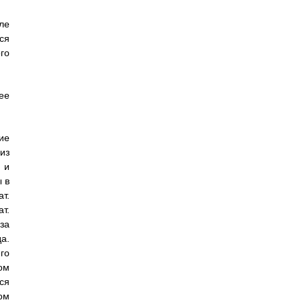
ле
ся
го
ее
ие
из
 и
 в
т.
т.
за
а.
го
ом
ся
ом