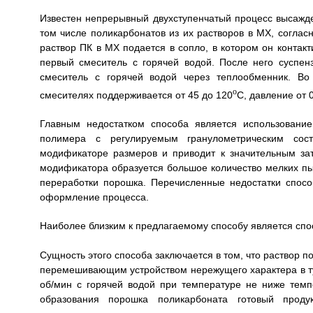
Известен непрерывный двухступенчатый процесс высажден
том числе поликарбонатов из их растворов в МХ, согла
раствор ПК в МХ подается в сопло, в котором он контак
первый смеситель с горячей водой. После него суспен
смеситель с горячей водой через теплообменник. Во
о
смесителях поддерживается от 45 до 120
С, давление от 0
Главным недостатком способа является использовани
полимера с регулируемым гранулометрическим сост
модификаторе размеров и приводит к значительным зат
модификатора образуется большое количество мелких пы
переработки порошка. Перечисленные недостатки спосо
оформление процесса.
Наиболее близким к предлагаемому способу является спо
Сущность этого способа заключается в том, что раствор 
перемешивающим устройством нережущего характера в т
об/мин с горячей водой при температуре не ниже темп
образования порошка поликарбоната готовый проду