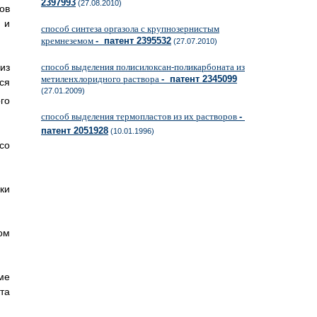
2397993
(27.08.2010)
ов
 и
способ синтеза оргазола с крупнозернистым
кремнеземом
- патент 2395532
(27.07.2010)
из
способ выделения полисилоксан-поликарбоната из
метиленхлоридного раствора
- патент 2345099
ся
(27.01.2009)
го
способ выделения термопластов из их растворов
-
патент 2051928
(10.01.1996)
со
ки
ом
ме
та