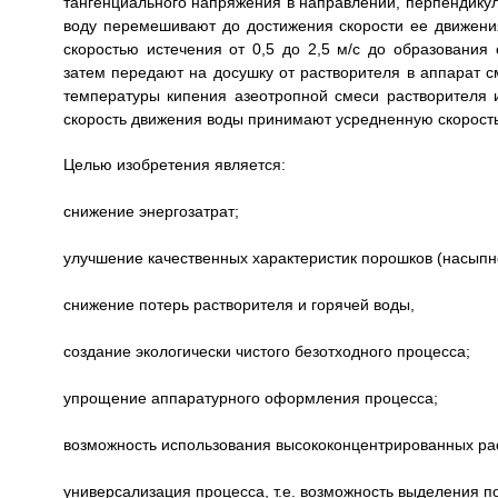
тангенциального напряжения в направлении, перпендик
воду перемешивают до достижения скорости ее движения
скоростью истечения от 0,5 до 2,5 м/с до образования
затем передают на досушку от растворителя в аппарат с
температуры кипения азеотропной смеси растворителя 
скорость движения воды принимают усредненную скорость
Целью изобретения является:
снижение энергозатрат;
улучшение качественных характеристик порошков (насыпно
снижение потерь растворителя и горячей воды,
создание экологически чистого безотходного процесса;
упрощение аппаратурного оформления процесса;
возможность использования высококонцентрированных рас
универсализация процесса, т.е. возможность выделения п