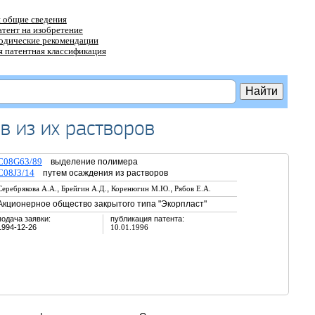
 общие сведения
атент на изобретение
тодические рекомендации
 патентная классификация
в из их растворов
C08G63/89
выделение полимера
C08J3/14
путем осаждения из растворов
,
,
,
Серебрякова А.А.
Брейгин А.Д.
Коренюгин М.Ю.
Рябов Е.А.
Акционерное общество закрытого типа "Экорпласт"
подача заявки:
публикация патента:
1994-12-26
10.01.1996