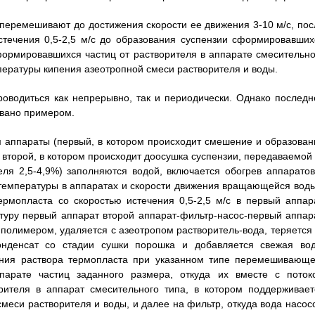
 перемешивают до достижения скорости ее движения 3-10 м/с, пос
стечения 0,5-2,5 м/с до образования суспензии сформировавших
ормировавшихся частиц от растворителя в аппарате смесительно
пературы кипения азеотропной смеси растворителя и воды.
оводиться как непрерывно, так и периодически. Однако последн
овано примером.
 аппараты (первый, в котором происходит смешение и образован
второй, в котором происходит доосушка суспензии, передаваемой 
еля 2,5-4,9%) заполняются водой, включается обогрев аппаратов
температуры в аппаратах и скорости движения вращающейся воды
рмопласта со скоростью истечения 0,5-2,5 м/с в первый аппара
туру первый аппарат второй аппарат-фильтр-насос-первый аппара
полимером, удаляется с азеотропом растворитель-вода, теряется 
конденсат со стадии сушки порошка и добавляется свежая вод
ения раствора термопласта при указанном типе перемешивающе
арате частиц заданного размера, откуда их вместе с поток
ителя в аппарат смесительного типа, в котором поддерживает
меси растворителя и воды, и далее на фильтр, откуда вода насос