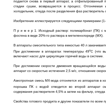
подается снова в первый аппарат, а отфильтрованный п
стадии сушки, возвращаются в процесс. Отгоняемая 
холодильник, откуда после разделения фаз растворитель 
Изобретение иллюстрируется следующими примерами (1-
П р и м е р 1. Исходный раствор: поликарбонат (ПК) с
фосгена в виде 20%-го раствора в метиленхлориде (МХ).
В аппараты смесительного типа емкостью 40 л закачивает
о
При достижении в аппаратах температуры 49
С (что в
включают насос для циркуляции горячей воды в системе.
При достижении скорости движения вращающейся воды 
аппарат со скоростью истечения 2,5 м/с, отношение скоро
Азеотропная смесь МХ-вода отгоняется из аппаратов в хо
порошка ПК с водой отводится во второй аппарат см
содержания растворителя 4,5% а затем на фильтр, откуда 
Свойства готового продукта и другие показатели по всем