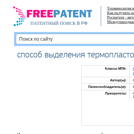
Терминология и
Как получить п
Роспатент - ме
Международная
В РФ
ПАТЕНТНЫЙ ПОИСК
способ выделения термопласто
Классы МПК:
Автор(ы):
Патентообладатель(и):
Приоритеты: