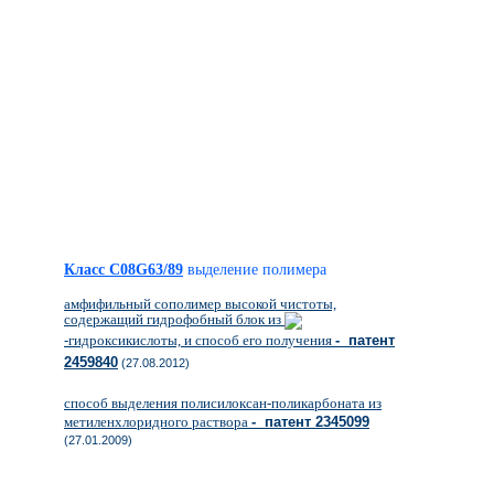
Класс C08G63/89
выделение полимера
амфифильный сополимер высокой чистоты,
содержащий гидрофобный блок из
-гидроксикислоты, и способ его получения
- патент
2459840
(27.08.2012)
способ выделения полисилоксан-поликарбоната из
метиленхлоридного раствора
- патент 2345099
(27.01.2009)