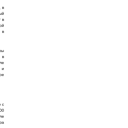
 в
ый
 в
ой
 в
ры
 в
ле
 и
ое
 с
00
ле
ра