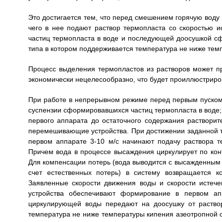
Это достигается тем, что перед смешением горячую воду
чего в нее подают раствор термопласта со скоростью и
частиц термопласта в воде и последующей доосушкой сф
типа в котором поддерживается температура не ниже тем
Процесс выделения термопластов из растворов может пр
экономически нецелесообразно, что будет проиллюстрир
При работе в непрерывном режиме перед первым пуском
суспензии сформировавшихся частиц термопласта в воде; 
первого аппарата до остаточного содержания растворит
перемешивающие устройства. При достижении заданной 
первом аппарате 3-10 м/с начинают подачу раствора те
Причем вода в процессе высаждения циркулирует по кон
Для компенсации потерь (вода выводится с высажденным 
счет естественных потерь) в систему возвращается 
Заявленные скорости движения воды и скорости истеч
устройства обеспечивают формирование в первом апп
циркулирующей воды передают на доосушку от раствор
температура не ниже температуры кипения азеотропной с