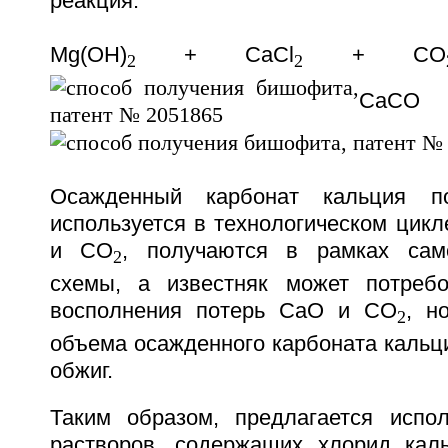
реакция:
Mg(OH)
+ CaCl
+ CO
2
2
Ca
Осажденный карбонат кальция по
используется в технологическом цикле
и СО
, получаются в рамках само
2
схемы, а известняк может потребо
восполнения потерь СаО и СО
, н
2
объема осажденного карбоната кальц
обжиг.
Таким образом, предлагается испо
растворов, содержащих хлорид кал