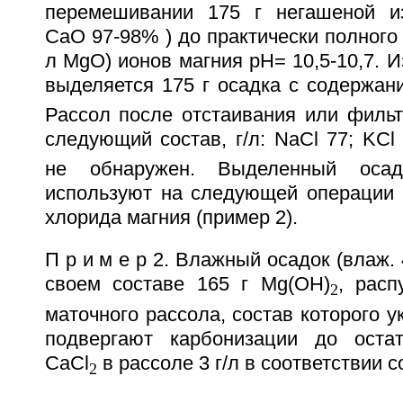
перемешивании 175 г негашеной из
СаО 97-98% ) до практически полного 
л MgO) ионов магния рН= 10,5-10,7. И
выделяется 175 г осадка с содержан
Рассол после отстаивания или фильт
следующий состав, г/л: NaCl 77; KCl
не обнаружен. Выделенный оса
используют на следующей операции 
хлорида магния (пример 2).
П р и м е р 2. Влажный осадок (влаж.
своем составе 165 г Mg(OH)
, рас
2
маточного рассола, состав которого у
подвергают карбонизации до остат
СaCl
в рассоле 3 г/л в соответствии с
2