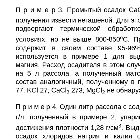
П р и м е р 3. Промытый осадок С
получения извести негашеной. Для эт
подвергают термической обработ
о
условиях, но не выше 800-850
С. П
содержит в своем составе 95-96
используется в примере 1 для выд
магния. Расход осадителя в этом случ
на 5 л рассола, а полученный мат
состав аналогичный, полученному в п
77; KCl 27; CaCl
273; MgCl
не обнару
2
2
П р и м е р 4. Один литр рассола с с
г/л, полученный в примере 2, упари
3
достижения плотности 1,28 г/см
. Выд
осадок хлоридов натрия и калия о