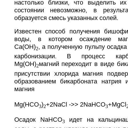
настолько близки, что выделить и
состоянии невозможно, в результа
образуется смесь указанных солей.
Известен способ получения бишофи
воды, в котором осаждение маг
Са(ОН)
, а полученную пульпу осадка
2
карбонизации. В процесс карб
Mg(OH)
магний переходит в виде бик
2
присутствии хлорида магния подвер
образованием бикарбоната натрия 
магния
Mg(HCO
)
+2NaCl ->> 2NaHCO
+MgCl
3
2
3
Осадок NaHCO
идет на кальцина
3