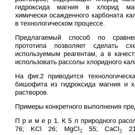
гидроксида магния в хлорид ма
химически осажденного карбоната ка
в технологическом процессе.
Предлагаемый способ по сравн
прототипа позволяет сделать сх
используемым реагентам, а в качест
использовать рассолы хлоридного кал
На фиг.2 приводится технологическ
бишофита из гидроксида магния и 
растворов.
Примеры конкретного выполнения пре
П р и м е р 1. К 5 л природного расол
76; KCl 26; MgCl
55; CaCl
21
2
2