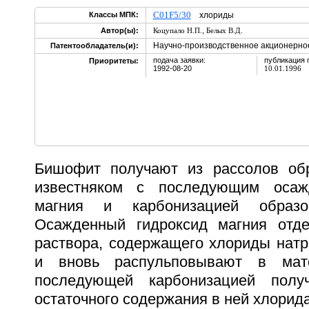
C01F5/30
Классы МПК:
хлориды
,
Автор(ы):
Коцупало Н.П.
Белых В.Д.
Научно-производственное акционерное
Патентообладатель(и):
подача заявки:
публикация 
Приоритеты:
1992-08-20
10.01.1996
Бишофит получают из рассолов обр
известняком с последующим осаж
магния и карбонизацией образо
Осажденный гидроксид магния отде
раствора, содержащего хлориды натр
и вновь распульповывают в мат
последующей карбонизацией полу
остаточного содержания в ней хлорида