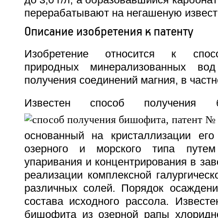
до 3,0 г/л, а образовавшийся карбона
перерабатывают на негашеную известь
Описание изобретения к патенту
Изобретение относится к спос
природных минерализованных во
получения соединений магния, в част
Известен способ получения 
основанный на кристаллизации его
озерного и морского типа путем
упаривания и концентpирования в зав
реализации комплексной галургическ
различных солей. Порядок осаждени
состава исходного рассола. Известе
бишофита из озерной рапы хлоридно