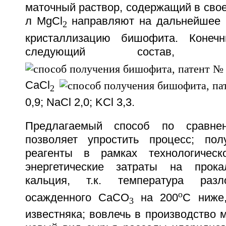
маточный раствор, содержащий в своем
л MgCl
направляют на дальнейшее 
2
кристаллизацию бишофита. Конеч
следующий состав,
CaCl
2
0,9; NaCl 2,0; KCl 3,3.
Предлагаемый способ по сравне
позволяет упростить процесс; пол
реагенты в рамках технологическ
энергетические затраты на прока
кальция, т.к. температура разл
о
осажденного СаСО
на 200
С ниже
3
известняка; вовлечь в производство 