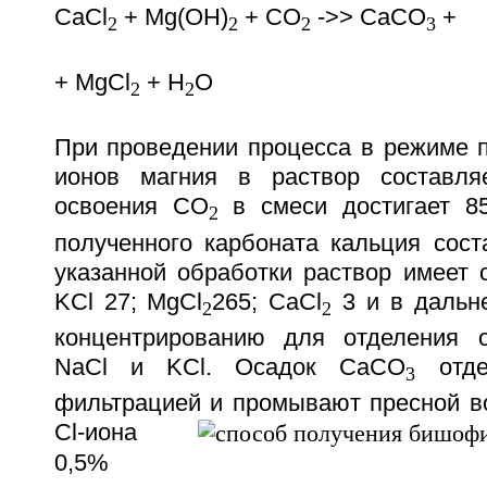
CaCl
+ Mg(OH)
+ CO
->> CaCO
+
2
2
2
3
+ MgCl
+ H
O
2
2
При проведении процесса в режиме п
ионов магния в раствор составл
освоения СО
в смеси достигает 85
2
полученного карбоната кальция сост
указанной обработки раствор имеет со
KCl 27; MgCl
265; CaCl
3 и в дальн
2
2
концентрированию для отделения о
NaCl и KCl. Осадок СаСО
отде
3
фильтрацией и промывают пресной в
Cl-иона
0,5%